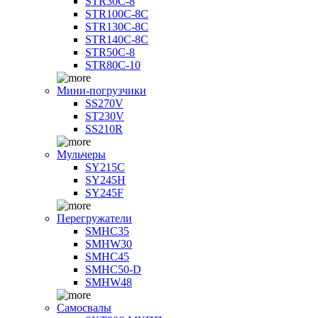
STR30C-8
STR100C-8С
STR130C-8С
STR140C-8С
STR50C-8
STR80C-10
Мини-погрузчики
SS270V
ST230V
SS210R
Мульчеры
SY215C
SY245H
SY245F
Перегружатели
SMHC35
SMHW30
SMHC45
SMHC50-D
SMHW48
Самосвалы