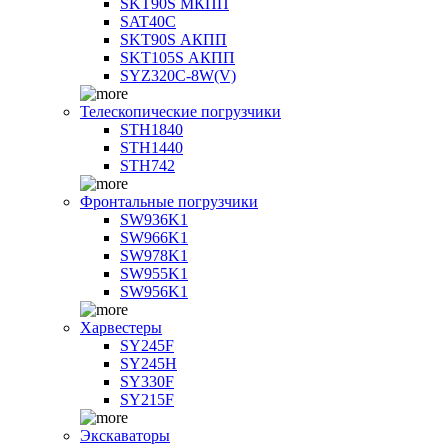
SKT90S МКПП
SAT40C
SKT90S АКПП
SKT105S АКПП
SYZ320C-8W(V)
Телескопические погрузчики
STH1840
STH1440
STH742
Фронтальные погрузчики
SW936K1
SW966K1
SW978K1
SW955K1
SW956K1
Харвестеры
SY245F
SY245H
SY330F
SY215F
Экскаваторы