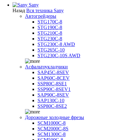
Sany
Назад
Вся техника Sany
Автогрейдеры
STG170C-8
STG190C-8
STG210C-8
STG230C-8
STG230C-8 AWD
STG265C-10
STG230C-10S AWD
Асфальтоукладчики
SAP45С-8SEV
SAP60C-8CEV
SSP80C-8SE1
SSP90C-8SEV1
SAP90C-8SEV
SAP130C-10
SSP80C-8SE2
Дорожные холодные фрезы
SCM1000C-8
SCM2000C-8S
SCM1300C-8
SCM500C-8