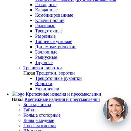
Разводные
Карданные
Комбинированные
Ключи прочие
Рожковые
Трещоточные
Разрезные
Торцевые угловые
Динамометрические
Баллонные
Радиусные
Трубные
Трещотки, воротки
Назад
Трещотки, воротки
Трещоточные рукоятки
Воротки
Удлинители
Крепежные изделия и прессмасленки
Назад
Крепежные изделия и прессмасленки
Болты, винты
Гайки
Кольца стопорные
Кольца медные
Пресс-масленки
Шпильки