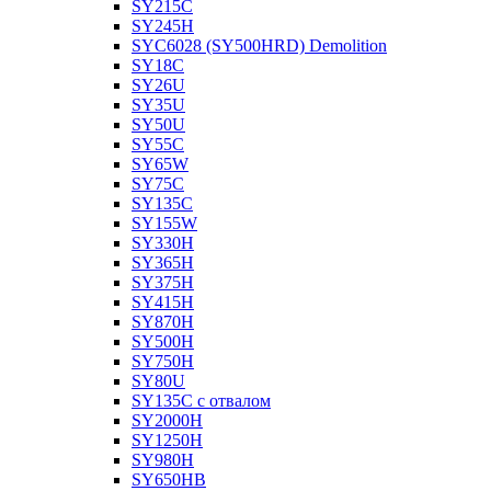
SY215C
SY245H
SYC6028 (SY500HRD) Demolition
SY18C
SY26U
SY35U
SY50U
SY55C
SY65W
SY75C
SY135C
SY155W
SY330H
SY365H
SY375H
SY415H
SY870H
SY500H
SY750H
SY80U
SY135C с отвалом
SY2000H
SY1250H
SY980H
SY650HB