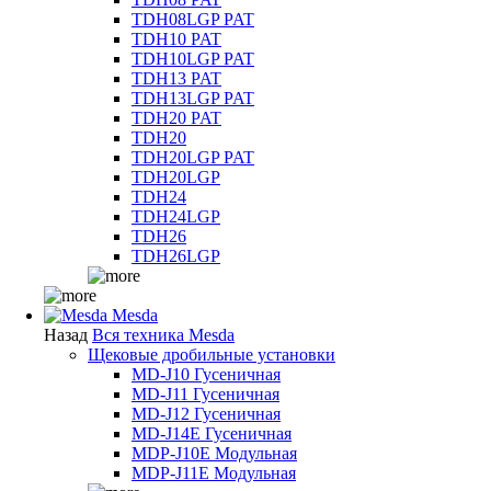
TDH08LGP PAT
TDH10 PAT
TDH10LGP PAT
TDH13 PAT
TDH13LGP PAT
TDH20 PAT
TDH20
TDH20LGP PAT
TDH20LGP
TDH24
TDH24LGP
TDH26
TDH26LGP
Mesda
Назад
Вся техника Mesda
Щековые дробильные установки
MD-J10 Гусеничная
MD-J11 Гусеничная
MD-J12 Гусеничная
MD-J14E Гусеничная
MDP-J10E Модульная
MDP-J11E Модульная