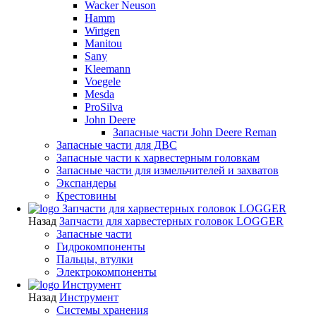
Wacker Neuson
Hamm
Wirtgen
Manitou
Sany
Kleemann
Voegele
Mesda
ProSilva
John Deere
Запасные части John Deere Reman
Запасные части для ДВС
Запасные части к харвестерным головкам
Запасные части для измельчителей и захватов
Экспандеры
Крестовины
Запчасти для харвестерных головок LOGGER
Назад
Запчасти для харвестерных головок LOGGER
Запасные части
Гидрокомпоненты
Пальцы, втулки
Электрокомпоненты
Инструмент
Назад
Инструмент
Системы хранения