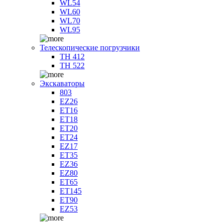
WL54
WL60
WL70
WL95
Телескопические погрузчики
TH 412
TH 522
Экскаваторы
803
EZ26
ET16
ET18
ET20
ET24
EZ17
ET35
EZ36
EZ80
ET65
ET145
ET90
EZ53