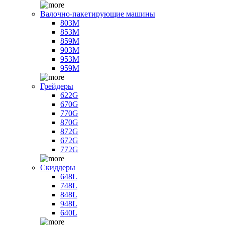
Валочно-пакетирующие машины
803M
853M
859M
903M
953M
959M
Грейдеры
622G
670G
770G
870G
872G
672G
772G
Скиддеры
648L
748L
848L
948L
640L