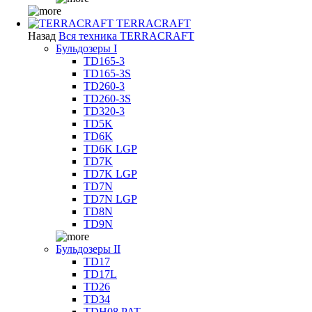
TERRACRAFT
Назад
Вся техника TERRACRAFT
Бульдозеры I
TD165-3
TD165-3S
TD260-3
TD260-3S
TD320-3
TD5K
TD6K
TD6K LGP
TD7K
TD7K LGP
TD7N
TD7N LGP
TD8N
TD9N
Бульдозеры II
TD17
TD17L
TD26
TD34
TDH08 PAT