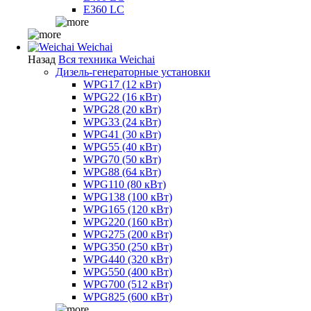
E360 LC
Weichai
Назад
Вся техника Weichai
Дизель-генераторные установки
WPG17 (12 кВт)
WPG22 (16 кВт)
WPG28 (20 кВт)
WPG33 (24 кВт)
WPG41 (30 кВт)
WPG55 (40 кВт)
WPG70 (50 кВт)
WPG88 (64 кВт)
WPG110 (80 кВт)
WPG138 (100 кВт)
WPG165 (120 кВт)
WPG220 (160 кВт)
WPG275 (200 кВт)
WPG350 (250 кВт)
WPG440 (320 кВт)
WPG550 (400 кВт)
WPG700 (512 кВт)
WPG825 (600 кВт)