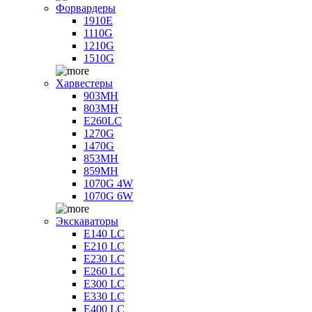
Форвардеры
1910E
1110G
1210G
1510G
Харвестеры
903MH
803MH
E260LC
1270G
1470G
853MH
859MH
1070G 4W
1070G 6W
Экскаваторы
E140 LC
E210 LC
E230 LC
E260 LC
E300 LC
E330 LC
E400 LC