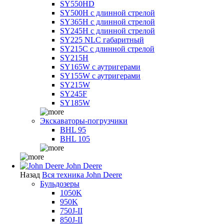
SY550HD
SY500H с длинной стрелой
SY365H с длинной стрелой
SY245H с длинной стрелой
SY225 NLC габаритный
SY215C с длинной стрелой
SY215H
SY165W с аутригерами
SY155W с аутригерами
SY215W
SY245F
SY185W
Экскаваторы-погрузчики
BHL 95
BHL 105
John Deere
Назад
Вся техника John Deere
Бульдозеры
1050K
950K
750J-II
850J-II