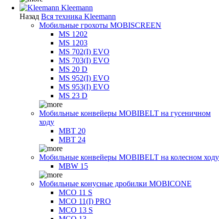
Kleemann
Назад
Вся техника Kleemann
Мобильные грохоты MOBISCREEN
MS 1202
MS 1203
MS 702(I) EVO
MS 703(I) EVO
MS 20 D
MS 952(I) EVO
MS 953(I) EVO
MS 23 D
Мобильные конвейеры MOBIBELT на гусеничном
ходу
MBT 20
MBT 24
Мобильные конвейеры MOBIBELT на колесном ходу
MBW 15
Мобильные конусные дробилки MOBICONE
MCO 11 S
MCO 11(I) PRO
MCO 13 S
MCO 13