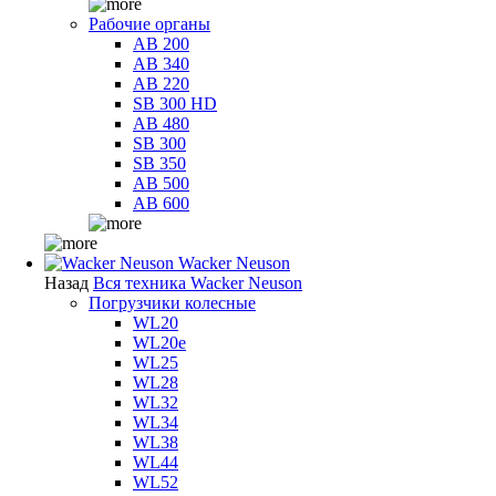
Рабочие органы
AB 200
AB 340
AB 220
SB 300 HD
AB 480
SB 300
SB 350
AB 500
AB 600
Wacker Neuson
Назад
Вся техника Wacker Neuson
Погрузчики колесные
WL20
WL20e
WL25
WL28
WL32
WL34
WL38
WL44
WL52