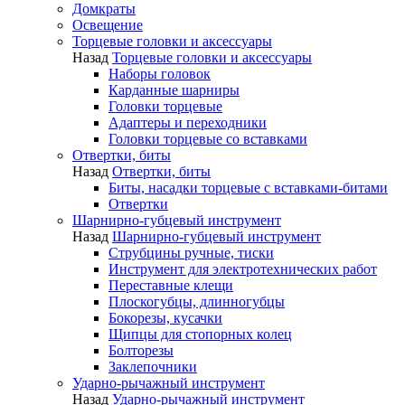
Домкраты
Освещение
Торцевые головки и аксессуары
Назад
Торцевые головки и аксессуары
Наборы головок
Карданные шарниры
Головки торцевые
Адаптеры и переходники
Головки торцевые со вставками
Отвертки, биты
Назад
Отвертки, биты
Биты, насадки торцевые с вставками-битами
Отвертки
Шарнирно-губцевый инструмент
Назад
Шарнирно-губцевый инструмент
Струбцины ручные, тиски
Инструмент для электротехнических работ
Переставные клещи
Плоскогубцы, длинногубцы
Бокорезы, кусачки
Щипцы для стопорных колец
Болторезы
Заклепочники
Ударно-рычажный инструмент
Назад
Ударно-рычажный инструмент