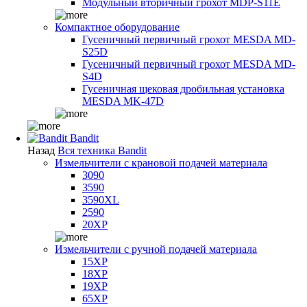
Модульный вторичный грохот MDP-S11E
Компактное оборудование
Гусеничный первичный грохот MESDA MD-
S25D
Гусеничный первичный грохот MESDA MD-
S4D
Гусеничная щековая дробильная установка
MESDA MK-47D
Bandit
Назад
Вся техника Bandit
Измельчители с крановой подачей материала
3090
3590
3590XL
2590
20XP
Измельчители с ручной подачей материала
15XP
18XP
19XP
65XP