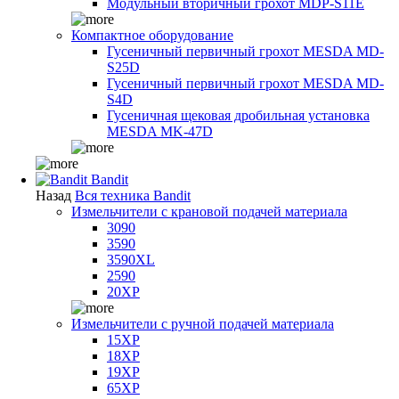
Модульный вторичный грохот MDP-S11E
Компактное оборудование
Гусеничный первичный грохот MESDA MD-
S25D
Гусеничный первичный грохот MESDA MD-
S4D
Гусеничная щековая дробильная установка
MESDA MK-47D
Bandit
Назад
Вся техника Bandit
Измельчители с крановой подачей материала
3090
3590
3590XL
2590
20XP
Измельчители с ручной подачей материала
15XP
18XP
19XP
65XP