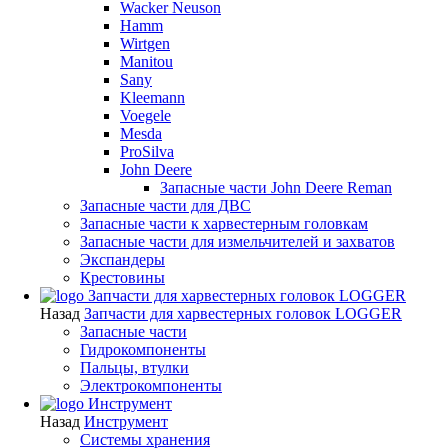
Wacker Neuson
Hamm
Wirtgen
Manitou
Sany
Kleemann
Voegele
Mesda
ProSilva
John Deere
Запасные части John Deere Reman
Запасные части для ДВС
Запасные части к харвестерным головкам
Запасные части для измельчителей и захватов
Экспандеры
Крестовины
Запчасти для харвестерных головок LOGGER
Назад
Запчасти для харвестерных головок LOGGER
Запасные части
Гидрокомпоненты
Пальцы, втулки
Электрокомпоненты
Инструмент
Назад
Инструмент
Системы хранения