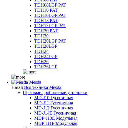
TDH08LGP PAT
TDH10 PAT
TDH10LGP PAT
TDH13 PAT
TDH13LGP PAT
TDH20 PAT
TDH20
TDH20LGP PAT
TDH20LGP
TDH24
TDH24LGP
TDH26
TDH26LGP
Mesda
Назад
Вся техника Mesda
Щековые дробильные установки
MD-J10 Гусеничная
MD-J11 Гусеничная
MD-J12 Гусеничная
MD-J14E Гусеничная
MDP-J10E Модульная
MDP-J11E Модульная