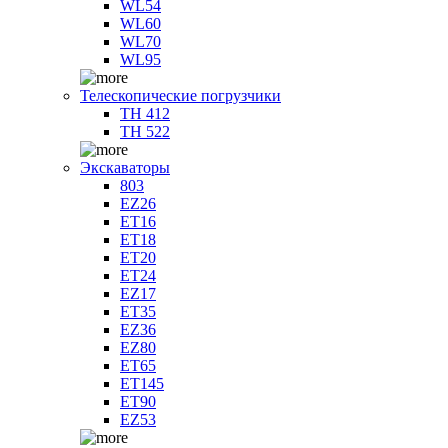
WL54
WL60
WL70
WL95
Телескопические погрузчики
TH 412
TH 522
Экскаваторы
803
EZ26
ET16
ET18
ET20
ET24
EZ17
ET35
EZ36
EZ80
ET65
ET145
ET90
EZ53