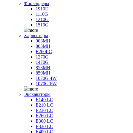
Форвардеры
1910E
1110G
1210G
1510G
Харвестеры
903MH
803MH
E260LC
1270G
1470G
853MH
859MH
1070G 4W
1070G 6W
Экскаваторы
E140 LC
E210 LC
E230 LC
E260 LC
E300 LC
E330 LC
E400 LC