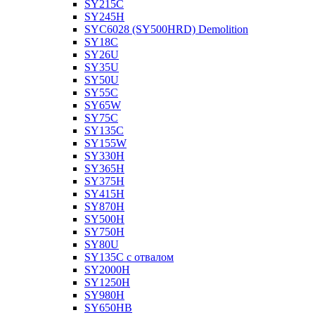
SY215C
SY245H
SYC6028 (SY500HRD) Demolition
SY18C
SY26U
SY35U
SY50U
SY55C
SY65W
SY75C
SY135C
SY155W
SY330H
SY365H
SY375H
SY415H
SY870H
SY500H
SY750H
SY80U
SY135C с отвалом
SY2000H
SY1250H
SY980H
SY650HB