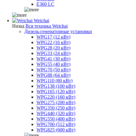
E360 LC
Weichai
Назад
Вся техника Weichai
Дизель-генераторные установки
WPG17 (12 кВт)
WPG22 (16 кВт)
WPG28 (20 кВт)
WPG33 (24 кВт)
WPG41 (30 кВт)
WPG55 (40 кВт)
WPG70 (50 кВт)
WPG88 (64 кВт)
WPG110 (80 кВт)
WPG138 (100 кВт)
WPG165 (120 кВт)
WPG220 (160 кВт)
WPG275 (200 кВт)
WPG350 (250 кВт)
WPG440 (320 кВт)
WPG550 (400 кВт)
WPG700 (512 кВт)
WPG825 (600 кВт)