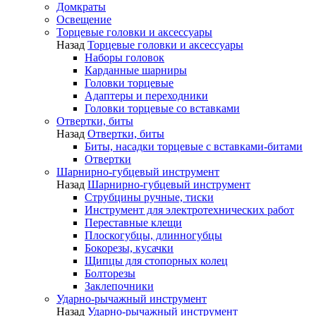
Домкраты
Освещение
Торцевые головки и аксессуары
Назад
Торцевые головки и аксессуары
Наборы головок
Карданные шарниры
Головки торцевые
Адаптеры и переходники
Головки торцевые со вставками
Отвертки, биты
Назад
Отвертки, биты
Биты, насадки торцевые с вставками-битами
Отвертки
Шарнирно-губцевый инструмент
Назад
Шарнирно-губцевый инструмент
Струбцины ручные, тиски
Инструмент для электротехнических работ
Переставные клещи
Плоскогубцы, длинногубцы
Бокорезы, кусачки
Щипцы для стопорных колец
Болторезы
Заклепочники
Ударно-рычажный инструмент
Назад
Ударно-рычажный инструмент