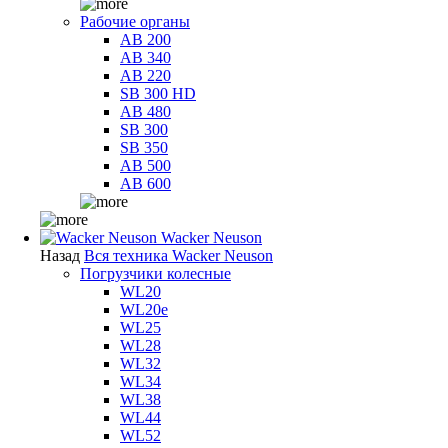
Рабочие органы
AB 200
AB 340
AB 220
SB 300 HD
AB 480
SB 300
SB 350
AB 500
AB 600
Wacker Neuson
Назад
Вся техника Wacker Neuson
Погрузчики колесные
WL20
WL20e
WL25
WL28
WL32
WL34
WL38
WL44
WL52