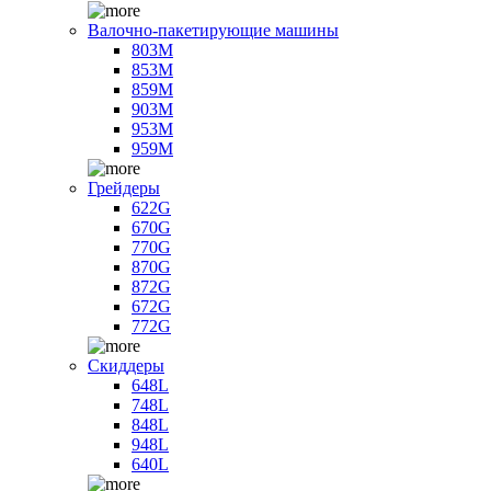
Валочно-пакетирующие машины
803M
853M
859M
903M
953M
959M
Грейдеры
622G
670G
770G
870G
872G
672G
772G
Скиддеры
648L
748L
848L
948L
640L