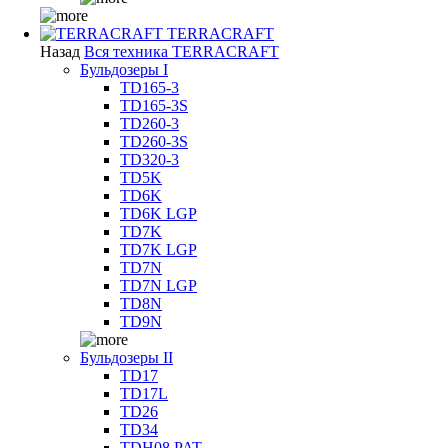
TERRACRAFT
Назад
Вся техника TERRACRAFT
Бульдозеры I
TD165-3
TD165-3S
TD260-3
TD260-3S
TD320-3
TD5K
TD6K
TD6K LGP
TD7K
TD7K LGP
TD7N
TD7N LGP
TD8N
TD9N
Бульдозеры II
TD17
TD17L
TD26
TD34
TDH08 PAT