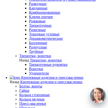
Разводные
Карданные
Комбинированные
Ключи прочие
Рожковые
Трещоточные
Разрезные
Торцевые угловые
Динамометрические
Баллонные
Радиусные
Трубные
Трещотки, воротки
Назад
Трещотки, воротки
Трещоточные рукоятки
Воротки
Удлинители
Крепежные изделия и прессмасленки
Назад
Крепежные изделия и прессмасленки
Болты, винты
Гайки
Кольца стопорные
Кольца медные
Пресс-масленки
Шпильки