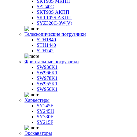
SKT90S МКПП
SAT40C
SKT90S АКПП
SKT105S АКПП
SYZ320C-8W(V)
Телескопические погрузчики
STH1840
STH1440
STH742
Фронтальные погрузчики
SW936K1
SW966K1
SW978K1
SW955K1
SW956K1
Харвестеры
SY245F
SY245H
SY330F
SY215F
Экскаваторы