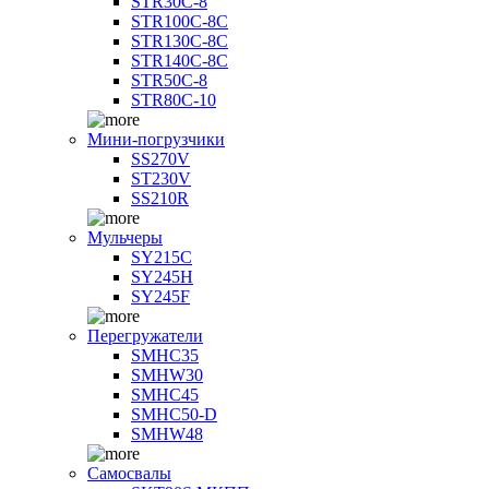
STR30C-8
STR100C-8С
STR130C-8С
STR140C-8С
STR50C-8
STR80C-10
Мини-погрузчики
SS270V
ST230V
SS210R
Мульчеры
SY215C
SY245H
SY245F
Перегружатели
SMHC35
SMHW30
SMHC45
SMHC50-D
SMHW48
Самосвалы