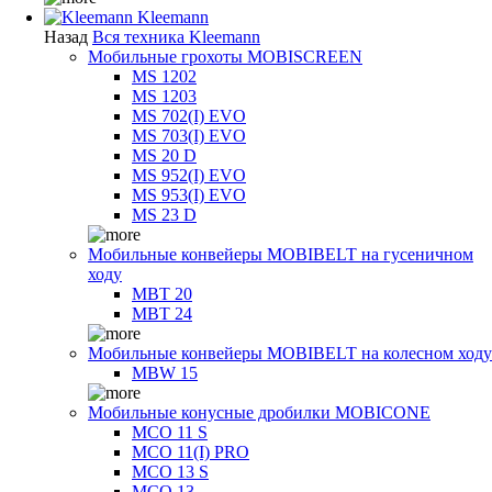
Kleemann
Назад
Вся техника Kleemann
Мобильные грохоты MOBISCREEN
MS 1202
MS 1203
MS 702(I) EVO
MS 703(I) EVO
MS 20 D
MS 952(I) EVO
MS 953(I) EVO
MS 23 D
Мобильные конвейеры MOBIBELT на гусеничном
ходу
MBT 20
MBT 24
Мобильные конвейеры MOBIBELT на колесном ходу
MBW 15
Мобильные конусные дробилки MOBICONE
MCO 11 S
MCO 11(I) PRO
MCO 13 S
MCO 13