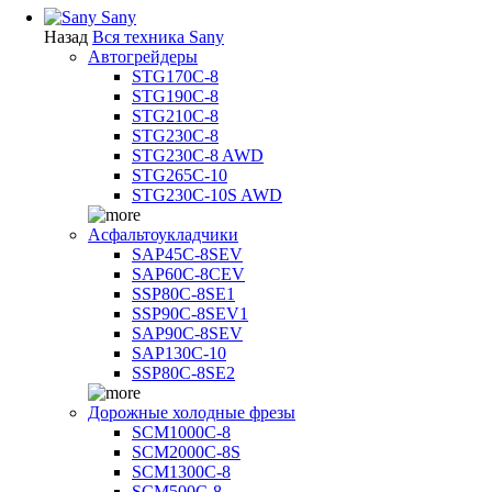
Sany
Назад
Вся техника Sany
Автогрейдеры
STG170C-8
STG190C-8
STG210C-8
STG230C-8
STG230C-8 AWD
STG265C-10
STG230C-10S AWD
Асфальтоукладчики
SAP45С-8SEV
SAP60C-8CEV
SSP80C-8SE1
SSP90C-8SEV1
SAP90C-8SEV
SAP130C-10
SSP80C-8SE2
Дорожные холодные фрезы
SCM1000C-8
SCM2000C-8S
SCM1300C-8
SCM500C-8