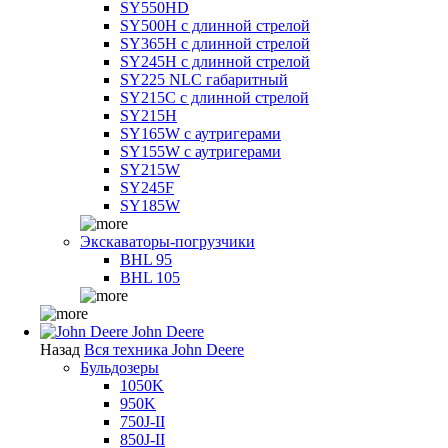
SY550HD
SY500H с длинной стрелой
SY365H с длинной стрелой
SY245H с длинной стрелой
SY225 NLC габаритный
SY215C с длинной стрелой
SY215H
SY165W с аутригерами
SY155W с аутригерами
SY215W
SY245F
SY185W
Экскаваторы-погрузчики
BHL 95
BHL 105
John Deere
Назад
Вся техника John Deere
Бульдозеры
1050K
950K
750J-II
850J-II