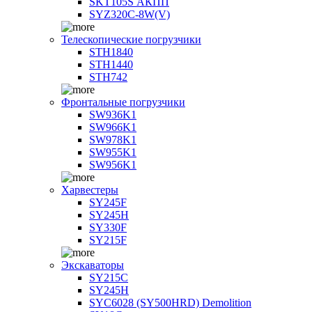
SKT105S АКПП
SYZ320C-8W(V)
Телескопические погрузчики
STH1840
STH1440
STH742
Фронтальные погрузчики
SW936K1
SW966K1
SW978K1
SW955K1
SW956K1
Харвестеры
SY245F
SY245H
SY330F
SY215F
Экскаваторы
SY215C
SY245H
SYC6028 (SY500HRD) Demolition