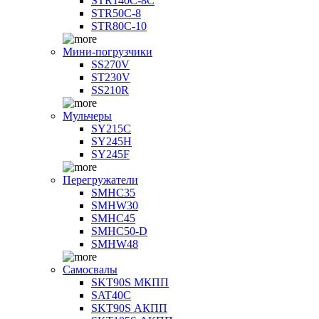
STR140C-8С
STR50C-8
STR80C-10
Мини-погрузчики
SS270V
ST230V
SS210R
Мульчеры
SY215C
SY245H
SY245F
Перегружатели
SMHC35
SMHW30
SMHC45
SMHC50-D
SMHW48
Самосвалы
SKT90S МКПП
SAT40C
SKT90S АКПП