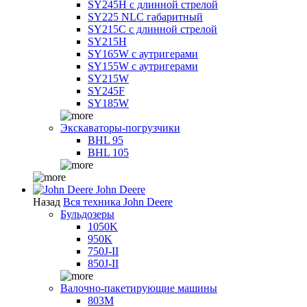
SY245H с длинной стрелой
SY225 NLC габаритный
SY215C с длинной стрелой
SY215H
SY165W с аутригерами
SY155W с аутригерами
SY215W
SY245F
SY185W
Экскаваторы-погрузчики
BHL 95
BHL 105
John Deere
Назад
Вся техника John Deere
Бульдозеры
1050K
950K
750J-II
850J-II
Валочно-пакетирующие машины
803M