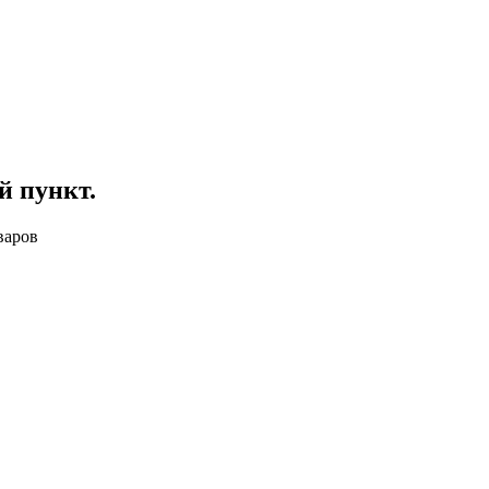
й пункт
.
варов