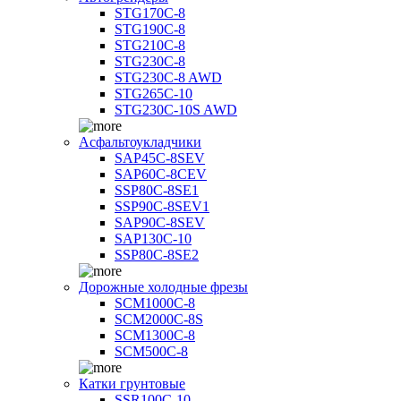
STG170C-8
STG190C-8
STG210C-8
STG230C-8
STG230C-8 AWD
STG265C-10
STG230C-10S AWD
Асфальтоукладчики
SAP45С-8SEV
SAP60C-8CEV
SSP80C-8SE1
SSP90C-8SEV1
SAP90C-8SEV
SAP130C-10
SSP80C-8SE2
Дорожные холодные фрезы
SCM1000C-8
SCM2000C-8S
SCM1300C-8
SCM500C-8
Катки грунтовые
SSR100C-10