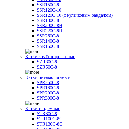
SSR150C-8
SSR120C-10
SSR120C-10 (с кулачковым бандажом)
SSR180C-8
SSR200C-8H
SSR220C-8H
SSR260C-8
SSR140C-8
SSR160C-8
Катки комбинированные
SZR30C-8
SZR50C-8
Катки пневмошинные
SPR260C-8
SPR160C-8
SPR200C-8
SPR300C-8
Катки тандемные
STR30C-8
STR100C-8С
STR130C-8С