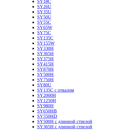
SY18C
SY26U
SY35U
SY50U
SY55C
SY65W
SY75C
SY135C
SY155W
SY330H
SY365H
SY375H
SY415H
SY870H
SY500H
SY750H
SY80U
SY135C с отвалом
SY2000H
SY1250H
SY980H
SY650HB
SY550HD
SY500H с длинной стрелой
SY365H с длинной стрелой