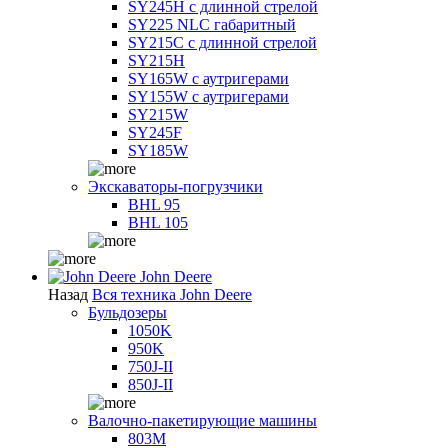
SY245H с длинной стрелой
SY225 NLC габаритный
SY215C с длинной стрелой
SY215H
SY165W с аутригерами
SY155W с аутригерами
SY215W
SY245F
SY185W
Экскаваторы-погрузчики
BHL 95
BHL 105
John Deere
Назад
Вся техника John Deere
Бульдозеры
1050K
950K
750J-II
850J-II
Валочно-пакетирующие машины
803M