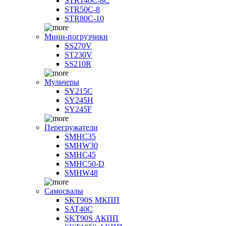
STR140C-8С
STR50C-8
STR80C-10
Мини-погрузчики
SS270V
ST230V
SS210R
Мульчеры
SY215C
SY245H
SY245F
Перегружатели
SMHC35
SMHW30
SMHC45
SMHC50-D
SMHW48
Самосвалы
SKT90S МКПП
SAT40C
SKT90S АКПП