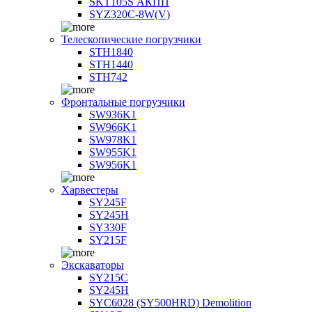
SKT105S АКПП
SYZ320C-8W(V)
Телескопические погрузчики
STH1840
STH1440
STH742
Фронтальные погрузчики
SW936K1
SW966K1
SW978K1
SW955K1
SW956K1
Харвестеры
SY245F
SY245H
SY330F
SY215F
Экскаваторы
SY215C
SY245H
SYC6028 (SY500HRD) Demolition