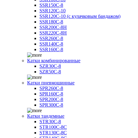
SSR150C-8
SSR120C-10
SSR120C-10 (с кулачковым бандажом)
SSR180C-8
SSR200C-8H
SSR220C-8H
SSR260C-8
SSR140C-8
SSR160C-8
Катки комбинированные
SZR30C-8
SZR50C-8
Катки пневмошинные
SPR260C-8
SPR160C-8
SPR200C-8
SPR300C-8
Катки тандемные
STR30C-8
STR100C-8С
STR130C-8С