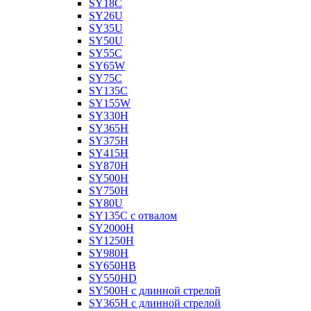
SY18C
SY26U
SY35U
SY50U
SY55C
SY65W
SY75C
SY135C
SY155W
SY330H
SY365H
SY375H
SY415H
SY870H
SY500H
SY750H
SY80U
SY135C с отвалом
SY2000H
SY1250H
SY980H
SY650HB
SY550HD
SY500H с длинной стрелой
SY365H с длинной стрелой