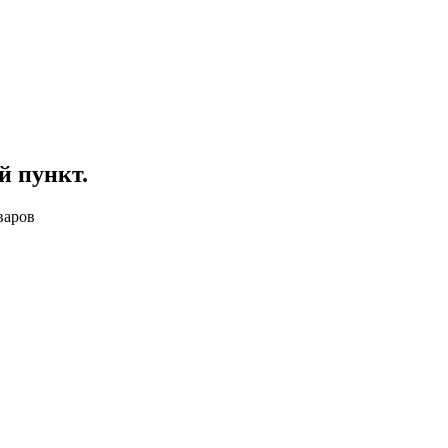
й пункт
.
варов