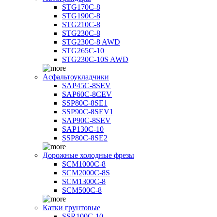
STG170C-8
STG190C-8
STG210C-8
STG230C-8
STG230C-8 AWD
STG265C-10
STG230C-10S AWD
Асфальтоукладчики
SAP45С-8SEV
SAP60C-8CEV
SSP80C-8SE1
SSP90C-8SEV1
SAP90C-8SEV
SAP130C-10
SSP80C-8SE2
Дорожные холодные фрезы
SCM1000C-8
SCM2000C-8S
SCM1300C-8
SCM500C-8
Катки грунтовые
SSR100C-10