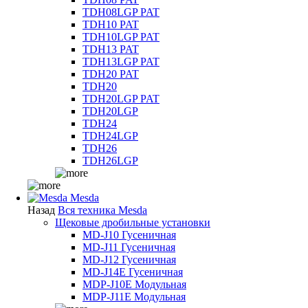
TDH08LGP PAT
TDH10 PAT
TDH10LGP PAT
TDH13 PAT
TDH13LGP PAT
TDH20 PAT
TDH20
TDH20LGP PAT
TDH20LGP
TDH24
TDH24LGP
TDH26
TDH26LGP
Mesda
Назад
Вся техника Mesda
Щековые дробильные установки
MD-J10 Гусеничная
MD-J11 Гусеничная
MD-J12 Гусеничная
MD-J14E Гусеничная
MDP-J10E Модульная
MDP-J11E Модульная