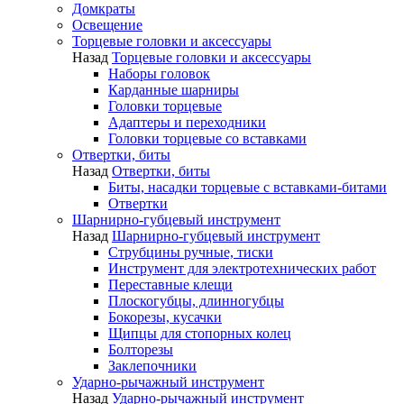
Домкраты
Освещение
Торцевые головки и аксессуары
Назад
Торцевые головки и аксессуары
Наборы головок
Карданные шарниры
Головки торцевые
Адаптеры и переходники
Головки торцевые со вставками
Отвертки, биты
Назад
Отвертки, биты
Биты, насадки торцевые с вставками-битами
Отвертки
Шарнирно-губцевый инструмент
Назад
Шарнирно-губцевый инструмент
Струбцины ручные, тиски
Инструмент для электротехнических работ
Переставные клещи
Плоскогубцы, длинногубцы
Бокорезы, кусачки
Щипцы для стопорных колец
Болторезы
Заклепочники
Ударно-рычажный инструмент
Назад
Ударно-рычажный инструмент