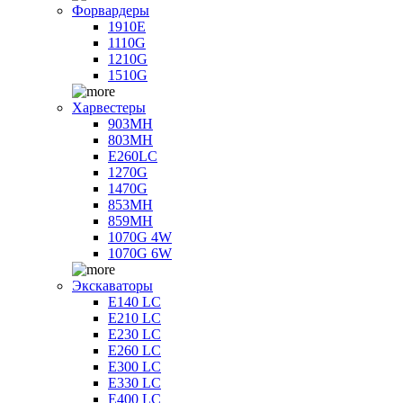
Форвардеры
1910E
1110G
1210G
1510G
Харвестеры
903MH
803MH
E260LC
1270G
1470G
853MH
859MH
1070G 4W
1070G 6W
Экскаваторы
E140 LC
E210 LC
E230 LC
E260 LC
E300 LC
E330 LC
E400 LC