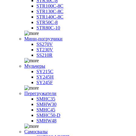
STR30C-8
STR100C-8С
STR130C-8С
STR140C-8С
STR50C-8
STR80C-10
Мини-погрузчики
SS270V
ST230V
SS210R
Мульчеры
SY215C
SY245H
SY245F
Перегружатели
SMHC35
SMHW30
SMHC45
SMHC50-D
SMHW48
Самосвалы