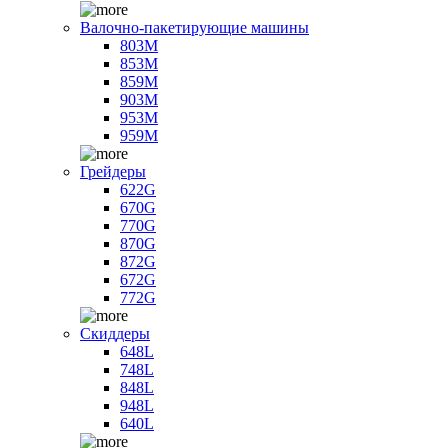
Валочно-пакетирующие машины
803M
853M
859M
903M
953M
959M
Грейдеры
622G
670G
770G
870G
872G
672G
772G
Скиддеры
648L
748L
848L
948L
640L