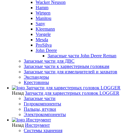
Wacker Neuson
Hamm
Wirtgen
Manitou
Sany
Kleemann
Voegele
Mesda
ProSilva
John Deere
Запасные части John Deere Reman
Запасные части для ДВС
Запасные части к харвестерным головкам
Запасные части для измельчителей и захватов
Экспандеры
Крестовины
Запчасти для харвестерных головок LOGGER
Назад
Запчасти для харвестерных головок LOGGER
Запасные части
Гидрокомпоненты
Пальцы, втулки
Электрокомпоненты
Инструмент
Назад
Инструмент
Системы хранения