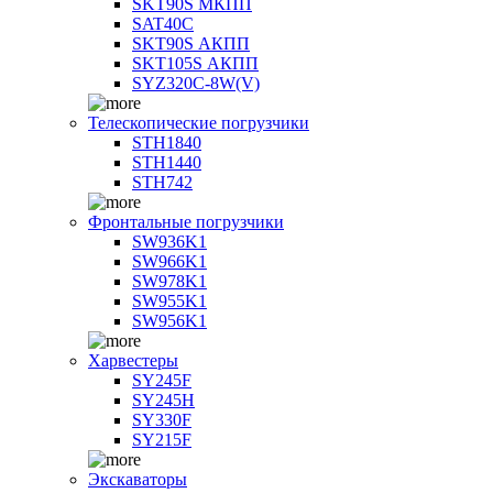
SKT90S МКПП
SAT40C
SKT90S АКПП
SKT105S АКПП
SYZ320C-8W(V)
Телескопические погрузчики
STH1840
STH1440
STH742
Фронтальные погрузчики
SW936K1
SW966K1
SW978K1
SW955K1
SW956K1
Харвестеры
SY245F
SY245H
SY330F
SY215F
Экскаваторы