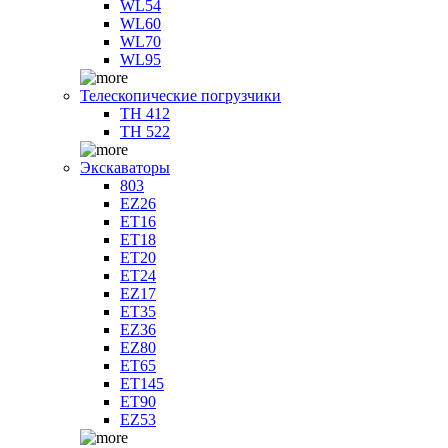
WL54
WL60
WL70
WL95
Телескопические погрузчики
TH 412
TH 522
Экскаваторы
803
EZ26
ET16
ET18
ET20
ET24
EZ17
ET35
EZ36
EZ80
ET65
ET145
ET90
EZ53