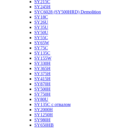
SY215C
SY245H
SYC6028 (SY500HRD) Demolition
SY18C
SY26U
SY35U
SY50U
SY55C
SY65W
SY75C
SY135C
SY155W
SY330H
SY365H
SY375H
SY415H
SY870H
SY500H
SY750H
SY80U
SY135C с отвалом
SY2000H
SY1250H
SY980H
SY650HB