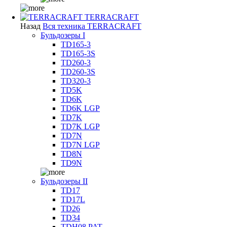
TERRACRAFT
Назад
Вся техника TERRACRAFT
Бульдозеры I
TD165-3
TD165-3S
TD260-3
TD260-3S
TD320-3
TD5K
TD6K
TD6K LGP
TD7K
TD7K LGP
TD7N
TD7N LGP
TD8N
TD9N
Бульдозеры II
TD17
TD17L
TD26
TD34
TDH08 PAT