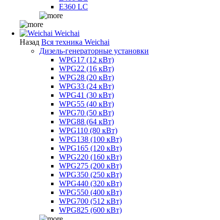
E360 LC
Weichai
Назад
Вся техника Weichai
Дизель-генераторные установки
WPG17 (12 кВт)
WPG22 (16 кВт)
WPG28 (20 кВт)
WPG33 (24 кВт)
WPG41 (30 кВт)
WPG55 (40 кВт)
WPG70 (50 кВт)
WPG88 (64 кВт)
WPG110 (80 кВт)
WPG138 (100 кВт)
WPG165 (120 кВт)
WPG220 (160 кВт)
WPG275 (200 кВт)
WPG350 (250 кВт)
WPG440 (320 кВт)
WPG550 (400 кВт)
WPG700 (512 кВт)
WPG825 (600 кВт)