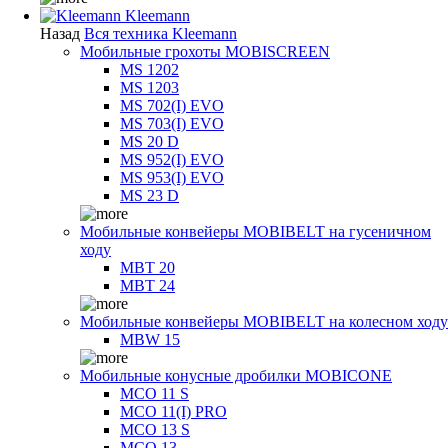
Kleemann
Назад
Вся техника Kleemann
Мобильные грохоты MOBISCREEN
MS 1202
MS 1203
MS 702(I) EVO
MS 703(I) EVO
MS 20 D
MS 952(I) EVO
MS 953(I) EVO
MS 23 D
Мобильные конвейеры MOBIBELT на гусеничном
ходу
MBT 20
MBT 24
Мобильные конвейеры MOBIBELT на колесном ходу
MBW 15
Мобильные конусные дробилки MOBICONE
MCO 11 S
MCO 11(I) PRO
MCO 13 S
MCO 13