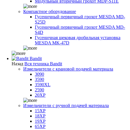
Модульный вторичный грохот MDP-S11E
Компактное оборудование
Гусеничный первичный грохот MESDA MD-
S25D
Гусеничный первичный грохот MESDA MD-
S4D
Гусеничная щековая дробильная установка
MESDA MK-47D
Bandit
Назад
Вся техника Bandit
Измельчители с крановой подачей материала
3090
3590
3590XL
2590
20XP
Измельчители с ручной подачей материала
15XP
18XP
19XP
65XP