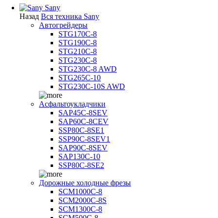
Sany
Назад
Вся техника Sany
Автогрейдеры
STG170C-8
STG190C-8
STG210C-8
STG230C-8
STG230C-8 AWD
STG265C-10
STG230C-10S AWD
Асфальтоукладчики
SAP45С-8SEV
SAP60C-8CEV
SSP80C-8SE1
SSP90C-8SEV1
SAP90C-8SEV
SAP130C-10
SSP80C-8SE2
Дорожные холодные фрезы
SCM1000C-8
SCM2000C-8S
SCM1300C-8
SCM500C-8