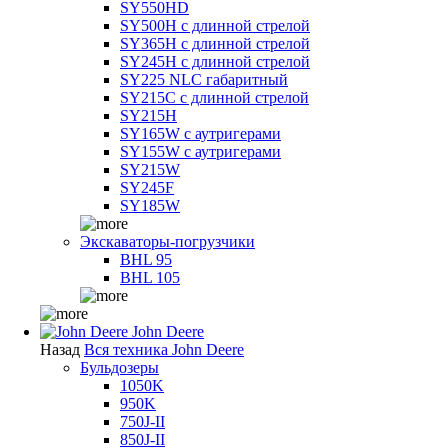
SY550HD
SY500H с длинной стрелой
SY365H с длинной стрелой
SY245H с длинной стрелой
SY225 NLC габаритный
SY215C с длинной стрелой
SY215H
SY165W с аутригерами
SY155W с аутригерами
SY215W
SY245F
SY185W
Экскаваторы-погрузчики
BHL 95
BHL 105
John Deere
Назад
Вся техника John Deere
Бульдозеры
1050K
950K
750J-II
850J-II