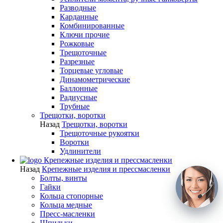
Разводные
Карданные
Комбинированные
Ключи прочие
Рожковые
Трещоточные
Разрезные
Торцевые угловые
Динамометрические
Баллонные
Радиусные
Трубные
Трещотки, воротки
Назад
Трещотки, воротки
Трещоточные рукоятки
Воротки
Удлинители
Крепежные изделия и прессмасленки
Назад
Крепежные изделия и прессмасленки
Болты, винты
Гайки
Кольца стопорные
Кольца медные
Пресс-масленки
Шпильки