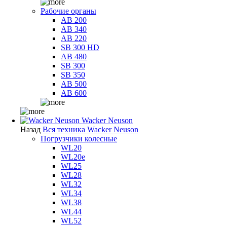
Рабочие органы
AB 200
AB 340
AB 220
SB 300 HD
AB 480
SB 300
SB 350
AB 500
AB 600
Wacker Neuson
Назад
Вся техника Wacker Neuson
Погрузчики колесные
WL20
WL20e
WL25
WL28
WL32
WL34
WL38
WL44
WL52