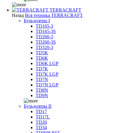
TERRACRAFT
Назад
Вся техника TERRACRAFT
Бульдозеры I
TD165-3
TD165-3S
TD260-3
TD260-3S
TD320-3
TD5K
TD6K
TD6K LGP
TD7K
TD7K LGP
TD7N
TD7N LGP
TD8N
TD9N
Бульдозеры II
TD17
TD17L
TD26
TD34
TDH08 PAT