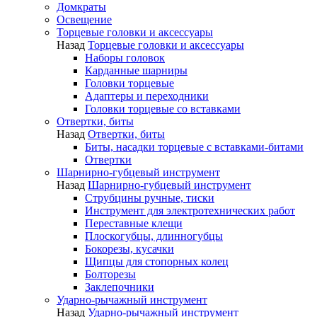
Домкраты
Освещение
Торцевые головки и аксессуары
Назад
Торцевые головки и аксессуары
Наборы головок
Карданные шарниры
Головки торцевые
Адаптеры и переходники
Головки торцевые со вставками
Отвертки, биты
Назад
Отвертки, биты
Биты, насадки торцевые с вставками-битами
Отвертки
Шарнирно-губцевый инструмент
Назад
Шарнирно-губцевый инструмент
Струбцины ручные, тиски
Инструмент для электротехнических работ
Переставные клещи
Плоскогубцы, длинногубцы
Бокорезы, кусачки
Щипцы для стопорных колец
Болторезы
Заклепочники
Ударно-рычажный инструмент
Назад
Ударно-рычажный инструмент