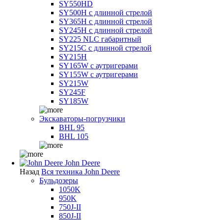
SY550HD
SY500H с длинной стрелой
SY365H с длинной стрелой
SY245H с длинной стрелой
SY225 NLC габаритный
SY215C с длинной стрелой
SY215H
SY165W с аутригерами
SY155W с аутригерами
SY215W
SY245F
SY185W
Экскаваторы-погрузчики
BHL 95
BHL 105
John Deere
Назад
Вся техника John Deere
Бульдозеры
1050K
950K
750J-II
850J-II