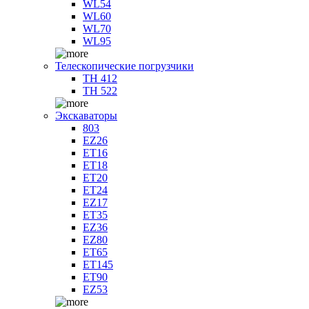
WL54
WL60
WL70
WL95
Телескопические погрузчики
TH 412
TH 522
Экскаваторы
803
EZ26
ET16
ET18
ET20
ET24
EZ17
ET35
EZ36
EZ80
ET65
ET145
ET90
EZ53