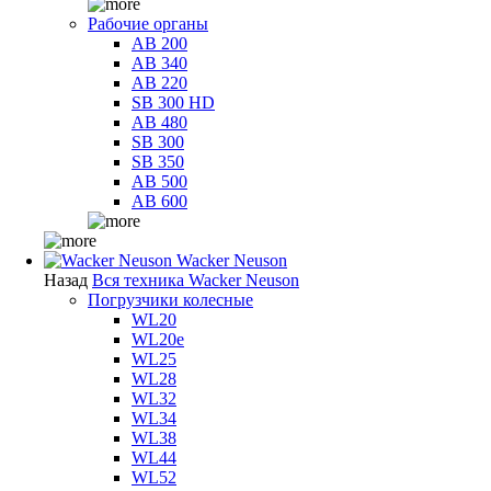
Рабочие органы
AB 200
AB 340
AB 220
SB 300 HD
AB 480
SB 300
SB 350
AB 500
AB 600
Wacker Neuson
Назад
Вся техника Wacker Neuson
Погрузчики колесные
WL20
WL20e
WL25
WL28
WL32
WL34
WL38
WL44
WL52