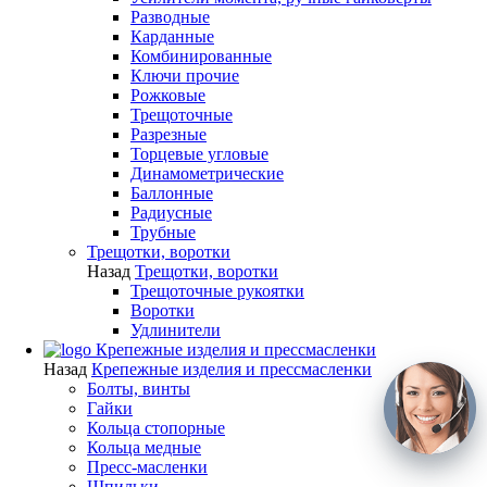
Разводные
Карданные
Комбинированные
Ключи прочие
Рожковые
Трещоточные
Разрезные
Торцевые угловые
Динамометрические
Баллонные
Радиусные
Трубные
Трещотки, воротки
Назад
Трещотки, воротки
Трещоточные рукоятки
Воротки
Удлинители
Крепежные изделия и прессмасленки
Назад
Крепежные изделия и прессмасленки
Болты, винты
Гайки
Кольца стопорные
Кольца медные
Пресс-масленки
Шпильки