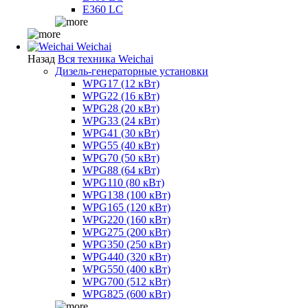
E360 LC
Weichai
Назад
Вся техника Weichai
Дизель-генераторные установки
WPG17 (12 кВт)
WPG22 (16 кВт)
WPG28 (20 кВт)
WPG33 (24 кВт)
WPG41 (30 кВт)
WPG55 (40 кВт)
WPG70 (50 кВт)
WPG88 (64 кВт)
WPG110 (80 кВт)
WPG138 (100 кВт)
WPG165 (120 кВт)
WPG220 (160 кВт)
WPG275 (200 кВт)
WPG350 (250 кВт)
WPG440 (320 кВт)
WPG550 (400 кВт)
WPG700 (512 кВт)
WPG825 (600 кВт)