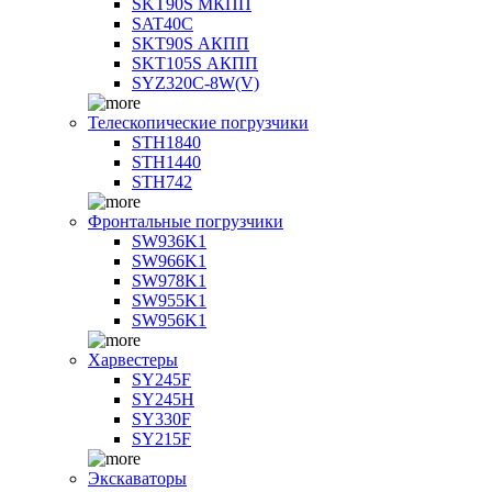
SKT90S МКПП
SAT40C
SKT90S АКПП
SKT105S АКПП
SYZ320C-8W(V)
Телескопические погрузчики
STH1840
STH1440
STH742
Фронтальные погрузчики
SW936K1
SW966K1
SW978K1
SW955K1
SW956K1
Харвестеры
SY245F
SY245H
SY330F
SY215F
Экскаваторы