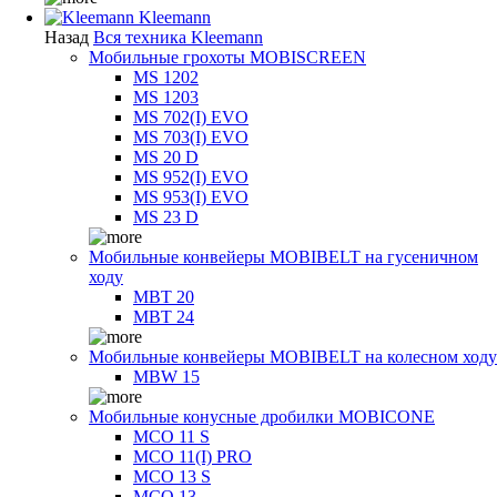
Kleemann
Назад
Вся техника Kleemann
Мобильные грохоты MOBISCREEN
MS 1202
MS 1203
MS 702(I) EVO
MS 703(I) EVO
MS 20 D
MS 952(I) EVO
MS 953(I) EVO
MS 23 D
Мобильные конвейеры MOBIBELT на гусеничном
ходу
MBT 20
MBT 24
Мобильные конвейеры MOBIBELT на колесном ходу
MBW 15
Мобильные конусные дробилки MOBICONE
MCO 11 S
MCO 11(I) PRO
MCO 13 S
MCO 13