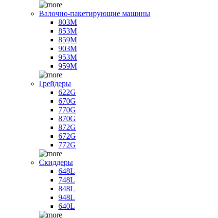
Валочно-пакетирующие машины
803M
853M
859M
903M
953M
959M
Грейдеры
622G
670G
770G
870G
872G
672G
772G
Скиддеры
648L
748L
848L
948L
640L