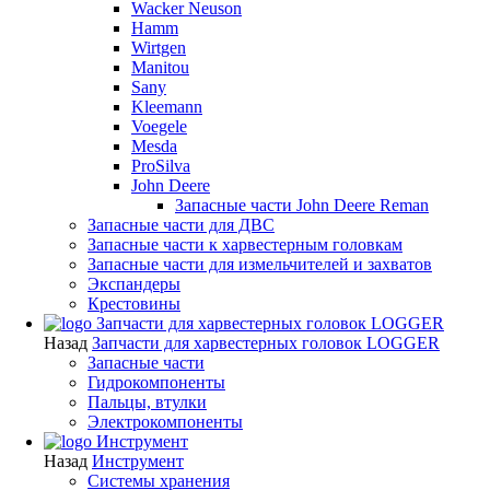
Wacker Neuson
Hamm
Wirtgen
Manitou
Sany
Kleemann
Voegele
Mesda
ProSilva
John Deere
Запасные части John Deere Reman
Запасные части для ДВС
Запасные части к харвестерным головкам
Запасные части для измельчителей и захватов
Экспандеры
Крестовины
Запчасти для харвестерных головок LOGGER
Назад
Запчасти для харвестерных головок LOGGER
Запасные части
Гидрокомпоненты
Пальцы, втулки
Электрокомпоненты
Инструмент
Назад
Инструмент
Системы хранения