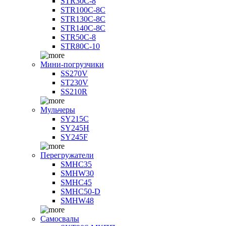
STR30C-8
STR100C-8С
STR130C-8С
STR140C-8С
STR50C-8
STR80C-10
Мини-погрузчики
SS270V
ST230V
SS210R
Мульчеры
SY215C
SY245H
SY245F
Перегружатели
SMHC35
SMHW30
SMHC45
SMHC50-D
SMHW48
Самосвалы