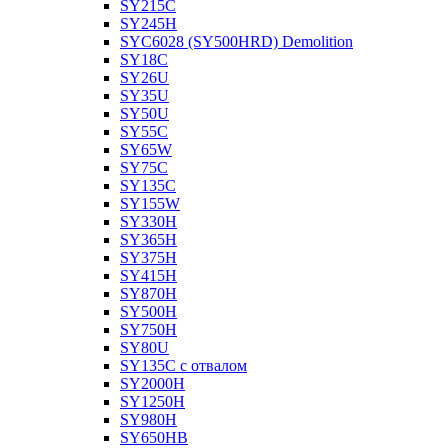
SY215C
SY245H
SYC6028 (SY500HRD) Demolition
SY18C
SY26U
SY35U
SY50U
SY55C
SY65W
SY75C
SY135C
SY155W
SY330H
SY365H
SY375H
SY415H
SY870H
SY500H
SY750H
SY80U
SY135C с отвалом
SY2000H
SY1250H
SY980H
SY650HB