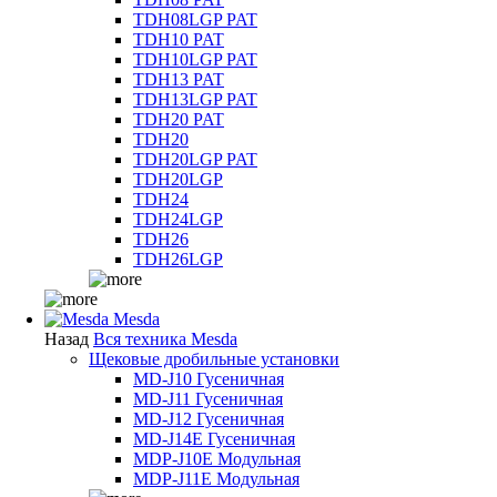
TDH08LGP PAT
TDH10 PAT
TDH10LGP PAT
TDH13 PAT
TDH13LGP PAT
TDH20 PAT
TDH20
TDH20LGP PAT
TDH20LGP
TDH24
TDH24LGP
TDH26
TDH26LGP
Mesda
Назад
Вся техника Mesda
Щековые дробильные установки
MD-J10 Гусеничная
MD-J11 Гусеничная
MD-J12 Гусеничная
MD-J14E Гусеничная
MDP-J10E Модульная
MDP-J11E Модульная