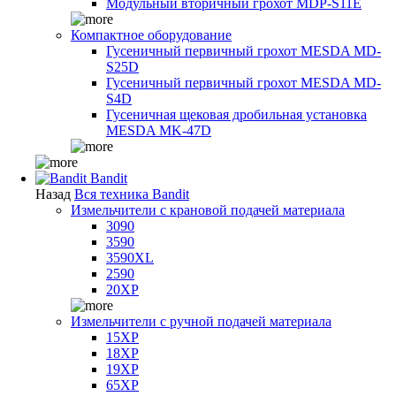
Модульный вторичный грохот MDP-S11E
Компактное оборудование
Гусеничный первичный грохот MESDA MD-
S25D
Гусеничный первичный грохот MESDA MD-
S4D
Гусеничная щековая дробильная установка
MESDA MK-47D
Bandit
Назад
Вся техника Bandit
Измельчители с крановой подачей материала
3090
3590
3590XL
2590
20XP
Измельчители с ручной подачей материала
15XP
18XP
19XP
65XP