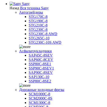
Sany
Назад
Вся техника Sany
Автогрейдеры
STG170C-8
STG190C-8
STG210C-8
STG230C-8
STG230C-8 AWD
STG265C-10
STG230C-10S AWD
Асфальтоукладчики
SAP45С-8SEV
SAP60C-8CEV
SSP80C-8SE1
SSP90C-8SEV1
SAP90C-8SEV
SAP130C-10
SSP80C-8SE2
Дорожные холодные фрезы
SCM1000C-8
SCM2000C-8S
SCM1300C-8
SCM500C-8