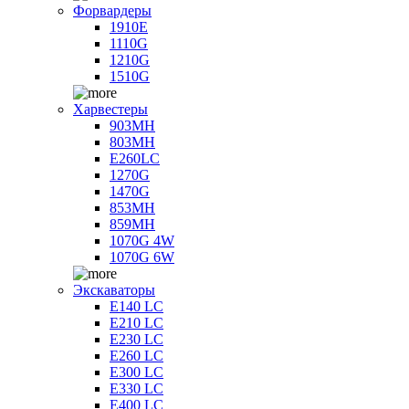
Форвардеры
1910E
1110G
1210G
1510G
Харвестеры
903MH
803MH
E260LC
1270G
1470G
853MH
859MH
1070G 4W
1070G 6W
Экскаваторы
E140 LC
E210 LC
E230 LC
E260 LC
E300 LC
E330 LC
E400 LC