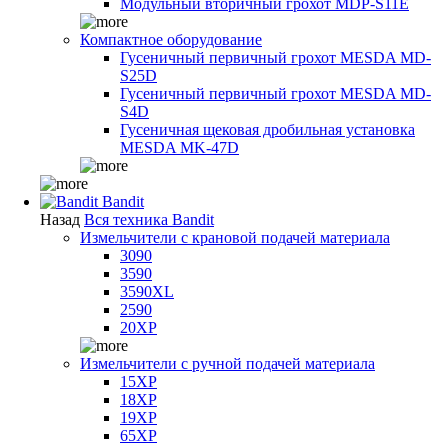
Модульный вторичный грохот MDP-S11E
Компактное оборудование
Гусеничный первичный грохот MESDA MD-
S25D
Гусеничный первичный грохот MESDA MD-
S4D
Гусеничная щековая дробильная установка
MESDA MK-47D
Bandit
Назад
Вся техника Bandit
Измельчители с крановой подачей материала
3090
3590
3590XL
2590
20XP
Измельчители с ручной подачей материала
15XP
18XP
19XP
65XP