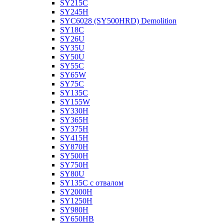
SY215C
SY245H
SYC6028 (SY500HRD) Demolition
SY18C
SY26U
SY35U
SY50U
SY55C
SY65W
SY75C
SY135C
SY155W
SY330H
SY365H
SY375H
SY415H
SY870H
SY500H
SY750H
SY80U
SY135C с отвалом
SY2000H
SY1250H
SY980H
SY650HB