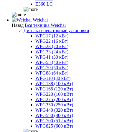
E360 LC
Weichai
Назад
Вся техника Weichai
Дизель-генераторные установки
WPG17 (12 кВт)
WPG22 (16 кВт)
WPG28 (20 кВт)
WPG33 (24 кВт)
WPG41 (30 кВт)
WPG55 (40 кВт)
WPG70 (50 кВт)
WPG88 (64 кВт)
WPG110 (80 кВт)
WPG138 (100 кВт)
WPG165 (120 кВт)
WPG220 (160 кВт)
WPG275 (200 кВт)
WPG350 (250 кВт)
WPG440 (320 кВт)
WPG550 (400 кВт)
WPG700 (512 кВт)
WPG825 (600 кВт)