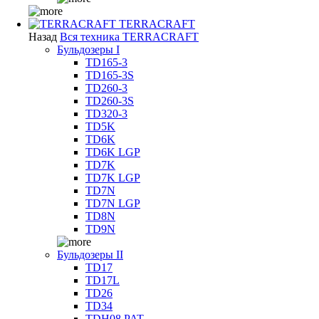
TERRACRAFT
Назад
Вся техника TERRACRAFT
Бульдозеры I
TD165-3
TD165-3S
TD260-3
TD260-3S
TD320-3
TD5K
TD6K
TD6K LGP
TD7K
TD7K LGP
TD7N
TD7N LGP
TD8N
TD9N
Бульдозеры II
TD17
TD17L
TD26
TD34
TDH08 PAT