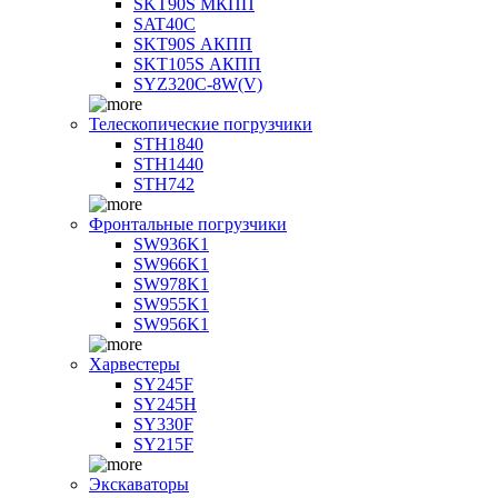
SKT90S МКПП
SAT40C
SKT90S АКПП
SKT105S АКПП
SYZ320C-8W(V)
Телескопические погрузчики
STH1840
STH1440
STH742
Фронтальные погрузчики
SW936K1
SW966K1
SW978K1
SW955K1
SW956K1
Харвестеры
SY245F
SY245H
SY330F
SY215F
Экскаваторы