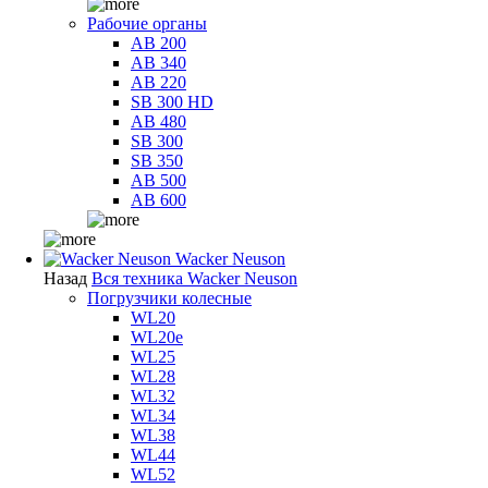
Рабочие органы
AB 200
AB 340
AB 220
SB 300 HD
AB 480
SB 300
SB 350
AB 500
AB 600
Wacker Neuson
Назад
Вся техника Wacker Neuson
Погрузчики колесные
WL20
WL20e
WL25
WL28
WL32
WL34
WL38
WL44
WL52