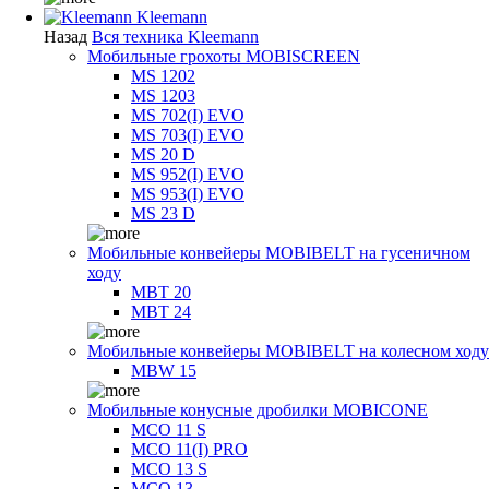
Kleemann
Назад
Вся техника Kleemann
Мобильные грохоты MOBISCREEN
MS 1202
MS 1203
MS 702(I) EVO
MS 703(I) EVO
MS 20 D
MS 952(I) EVO
MS 953(I) EVO
MS 23 D
Мобильные конвейеры MOBIBELT на гусеничном
ходу
MBT 20
MBT 24
Мобильные конвейеры MOBIBELT на колесном ходу
MBW 15
Мобильные конусные дробилки MOBICONE
MCO 11 S
MCO 11(I) PRO
MCO 13 S
MCO 13