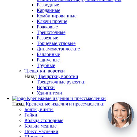
Разводные
Карданные
Комбинированные
Ключи прочие
Рожковые
Трещоточные
Разрезные
Торцевые угловые
Динамометрические
Баллонные
Радиусные
Трубные
Трещотки, воротки
Назад
Трещотки, воротки
Трещоточные рукоятки
Воротки
Удлинители
Крепежные изделия и прессмасленки
Назад
Крепежные изделия и прессмасленки
Болты, винты
Гайки
Кольца стопорные
Кольца медные
Пресс-масленки
Шпильки