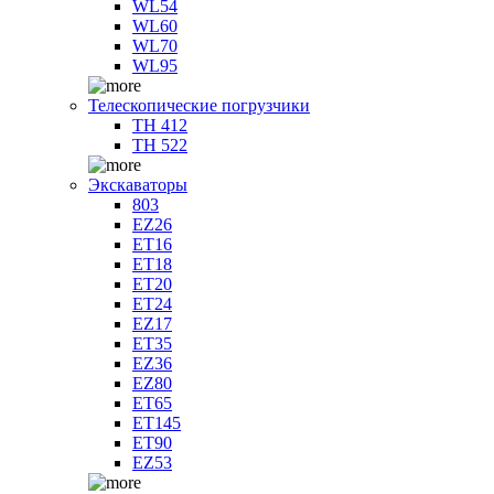
WL54
WL60
WL70
WL95
Телескопические погрузчики
TH 412
TH 522
Экскаваторы
803
EZ26
ET16
ET18
ET20
ET24
EZ17
ET35
EZ36
EZ80
ET65
ET145
ET90
EZ53