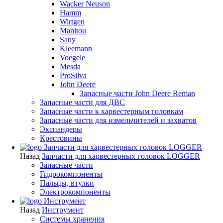
Wacker Neuson
Hamm
Wirtgen
Manitou
Sany
Kleemann
Voegele
Mesda
ProSilva
John Deere
Запасные части John Deere Reman
Запасные части для ДВС
Запасные части к харвестерным головкам
Запасные части для измельчителей и захватов
Экспандеры
Крестовины
Запчасти для харвестерных головок LOGGER
Назад
Запчасти для харвестерных головок LOGGER
Запасные части
Гидрокомпоненты
Пальцы, втулки
Электрокомпоненты
Инструмент
Назад
Инструмент
Системы хранения