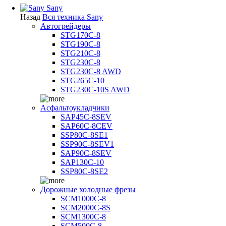
Sany
Назад
Вся техника Sany
Автогрейдеры
STG170C-8
STG190C-8
STG210C-8
STG230C-8
STG230C-8 AWD
STG265C-10
STG230C-10S AWD
Асфальтоукладчики
SAP45С-8SEV
SAP60C-8CEV
SSP80C-8SE1
SSP90C-8SEV1
SAP90C-8SEV
SAP130C-10
SSP80C-8SE2
Дорожные холодные фрезы
SCM1000C-8
SCM2000C-8S
SCM1300C-8
SCM500C-8