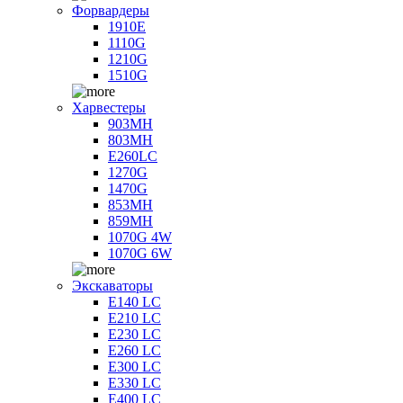
Форвардеры
1910E
1110G
1210G
1510G
Харвестеры
903MH
803MH
E260LC
1270G
1470G
853MH
859MH
1070G 4W
1070G 6W
Экскаваторы
E140 LC
E210 LC
E230 LC
E260 LC
E300 LC
E330 LC
E400 LC