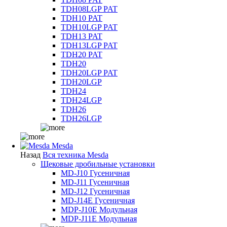
TDH08LGP PAT
TDH10 PAT
TDH10LGP PAT
TDH13 PAT
TDH13LGP PAT
TDH20 PAT
TDH20
TDH20LGP PAT
TDH20LGP
TDH24
TDH24LGP
TDH26
TDH26LGP
Mesda
Назад
Вся техника Mesda
Щековые дробильные установки
MD-J10 Гусеничная
MD-J11 Гусеничная
MD-J12 Гусеничная
MD-J14E Гусеничная
MDP-J10E Модульная
MDP-J11E Модульная