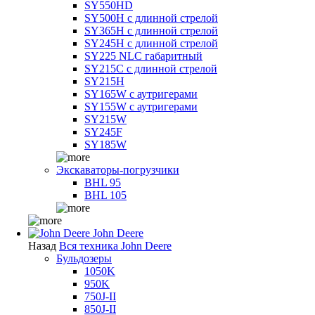
SY550HD
SY500H с длинной стрелой
SY365H с длинной стрелой
SY245H с длинной стрелой
SY225 NLC габаритный
SY215C с длинной стрелой
SY215H
SY165W с аутригерами
SY155W с аутригерами
SY215W
SY245F
SY185W
Экскаваторы-погрузчики
BHL 95
BHL 105
John Deere
Назад
Вся техника John Deere
Бульдозеры
1050K
950K
750J-II
850J-II