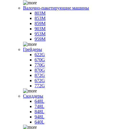
Валочно-пакетирующие машины
803M
853M
859M
903M
953M
959M
Грейдеры
622G
670G
770G
870G
872G
672G
772G
Скиддеры
648L
748L
848L
948L
640L