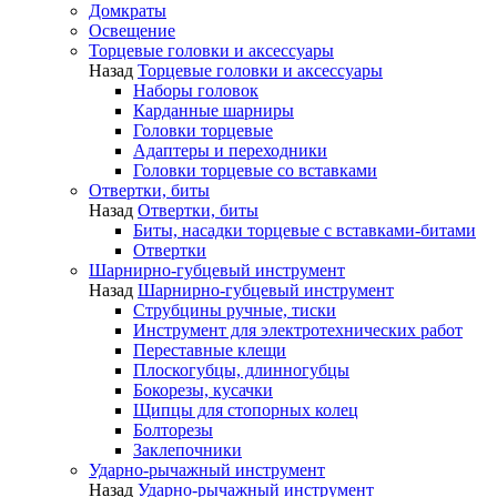
Домкраты
Освещение
Торцевые головки и аксессуары
Назад
Торцевые головки и аксессуары
Наборы головок
Карданные шарниры
Головки торцевые
Адаптеры и переходники
Головки торцевые со вставками
Отвертки, биты
Назад
Отвертки, биты
Биты, насадки торцевые с вставками-битами
Отвертки
Шарнирно-губцевый инструмент
Назад
Шарнирно-губцевый инструмент
Струбцины ручные, тиски
Инструмент для электротехнических работ
Переставные клещи
Плоскогубцы, длинногубцы
Бокорезы, кусачки
Щипцы для стопорных колец
Болторезы
Заклепочники
Ударно-рычажный инструмент
Назад
Ударно-рычажный инструмент