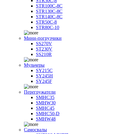
STR30C-8
STR100C-8С
STR130C-8С
STR140C-8С
STR50C-8
STR80C-10
Мини-погрузчики
SS270V
ST230V
SS210R
Мульчеры
SY215C
SY245H
SY245F
Перегружатели
SMHC35
SMHW30
SMHC45
SMHC50-D
SMHW48
Самосвалы