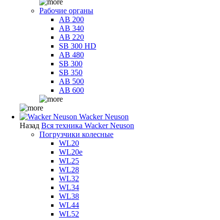
Рабочие органы
AB 200
AB 340
AB 220
SB 300 HD
AB 480
SB 300
SB 350
AB 500
AB 600
Wacker Neuson
Назад
Вся техника Wacker Neuson
Погрузчики колесные
WL20
WL20e
WL25
WL28
WL32
WL34
WL38
WL44
WL52