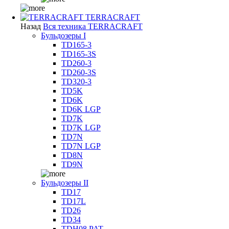
TERRACRAFT
Назад
Вся техника TERRACRAFT
Бульдозеры I
TD165-3
TD165-3S
TD260-3
TD260-3S
TD320-3
TD5K
TD6K
TD6K LGP
TD7K
TD7K LGP
TD7N
TD7N LGP
TD8N
TD9N
Бульдозеры II
TD17
TD17L
TD26
TD34
TDH08 PAT