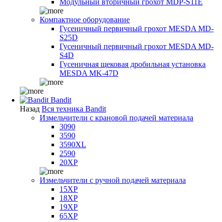
Модульный вторичный грохот MDP-S11E
Компактное оборудование
Гусеничный первичный грохот MESDA MD-
S25D
Гусеничный первичный грохот MESDA MD-
S4D
Гусеничная щековая дробильная установка
MESDA MK-47D
Bandit
Назад
Вся техника Bandit
Измельчители с крановой подачей материала
3090
3590
3590XL
2590
20XP
Измельчители с ручной подачей материала
15XP
18XP
19XP
65XP