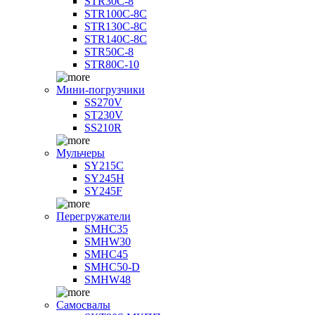
STR30C-8
STR100C-8С
STR130C-8С
STR140C-8С
STR50C-8
STR80C-10
Мини-погрузчики
SS270V
ST230V
SS210R
Мульчеры
SY215C
SY245H
SY245F
Перегружатели
SMHC35
SMHW30
SMHC45
SMHC50-D
SMHW48
Самосвалы