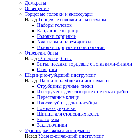
Домкраты
Освещение
Торцевые головки и аксессуары
Назад
Торцевые головки и аксессуары
Наборы головок
Карданные шарниры
Головки торцевые
Адаптеры и переходники
Головки торцевые со вставками
Отвертки, биты
Назад
Отвертки, биты
Биты, насадки торцевые с вставками-битами
Отвертки
Шарнирно-губцевый инструмент
Назад
Шарнирно-губцевый инструмент
Струбцины ручные, тиски
Инструмент для электротехнических работ
Переставные клещи
Плоскогубцы, длинногубцы
Бокорезы, кусачки
Щипцы для стопорных колец
Болторезы
Заклепочники
Ударно-рычажный инструмент
Назад
Ударно-рычажный инструмент