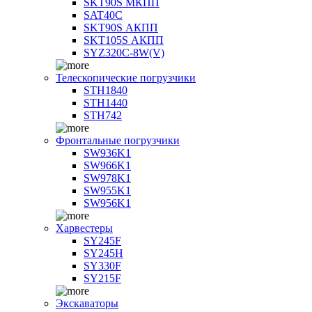
SKT90S МКПП
SAT40C
SKT90S АКПП
SKT105S АКПП
SYZ320C-8W(V)
Телескопические погрузчики
STH1840
STH1440
STH742
Фронтальные погрузчики
SW936K1
SW966K1
SW978K1
SW955K1
SW956K1
Харвестеры
SY245F
SY245H
SY330F
SY215F
Экскаваторы