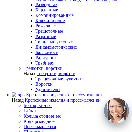
Разводные
Карданные
Комбинированные
Ключи прочие
Рожковые
Трещоточные
Разрезные
Торцевые угловые
Динамометрические
Баллонные
Радиусные
Трубные
Трещотки, воротки
Назад
Трещотки, воротки
Трещоточные рукоятки
Воротки
Удлинители
Крепежные изделия и прессмасленки
Назад
Крепежные изделия и прессмасленки
Болты, винты
Гайки
Кольца стопорные
Кольца медные
Пресс-масленки
Шпильки