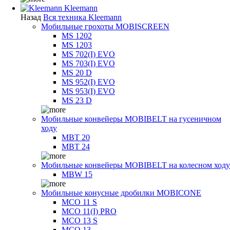
Kleemann
Назад
Вся техника Kleemann
Мобильные грохоты MOBISCREEN
MS 1202
MS 1203
MS 702(I) EVO
MS 703(I) EVO
MS 20 D
MS 952(I) EVO
MS 953(I) EVO
MS 23 D
Мобильные конвейеры MOBIBELT на гусеничном
ходу
MBT 20
MBT 24
Мобильные конвейеры MOBIBELT на колесном ходу
MBW 15
Мобильные конусные дробилки MOBICONE
MCO 11 S
MCO 11(I) PRO
MCO 13 S
MCO 13