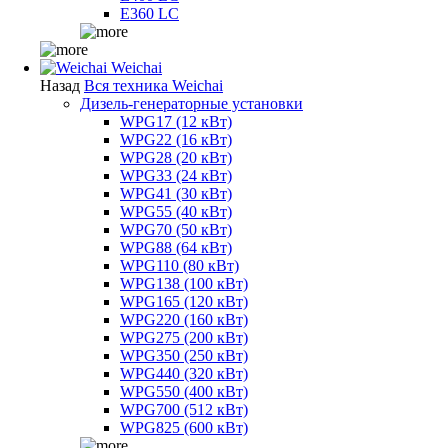
E360 LC
Weichai
Назад
Вся техника Weichai
Дизель-генераторные установки
WPG17 (12 кВт)
WPG22 (16 кВт)
WPG28 (20 кВт)
WPG33 (24 кВт)
WPG41 (30 кВт)
WPG55 (40 кВт)
WPG70 (50 кВт)
WPG88 (64 кВт)
WPG110 (80 кВт)
WPG138 (100 кВт)
WPG165 (120 кВт)
WPG220 (160 кВт)
WPG275 (200 кВт)
WPG350 (250 кВт)
WPG440 (320 кВт)
WPG550 (400 кВт)
WPG700 (512 кВт)
WPG825 (600 кВт)