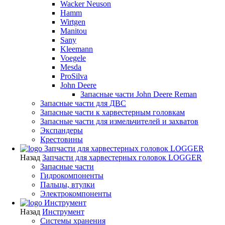
Wacker Neuson
Hamm
Wirtgen
Manitou
Sany
Kleemann
Voegele
Mesda
ProSilva
John Deere
Запасные части John Deere Reman
Запасные части для ДВС
Запасные части к харвестерным головкам
Запасные части для измельчителей и захватов
Экспандеры
Крестовины
Запчасти для харвестерных головок LOGGER
Назад
Запчасти для харвестерных головок LOGGER
Запасные части
Гидрокомпоненты
Пальцы, втулки
Электрокомпоненты
Инструмент
Назад
Инструмент
Системы хранения