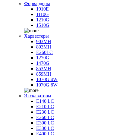
Форвардеры
1910E
1110G
1210G
1510G
Харвестеры
903MH
803MH
E260LC
1270G
1470G
853MH
859MH
1070G 4W
1070G 6W
Экскаваторы
E140 LC
E210 LC
E230 LC
E260 LC
E300 LC
E330 LC
E400 LC