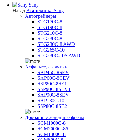
Sany
Назад
Вся техника Sany
Автогрейдеры
STG170C-8
STG190C-8
STG210C-8
STG230C-8
STG230C-8 AWD
STG265C-10
STG230C-10S AWD
Асфальтоукладчики
SAP45С-8SEV
SAP60C-8CEV
SSP80C-8SE1
SSP90C-8SEV1
SAP90C-8SEV
SAP130C-10
SSP80C-8SE2
Дорожные холодные фрезы
SCM1000C-8
SCM2000C-8S
SCM1300C-8
SCM500C-8