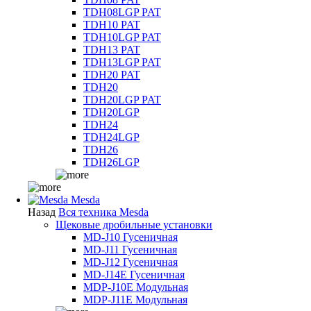
TDH08LGP PAT
TDH10 PAT
TDH10LGP PAT
TDH13 PAT
TDH13LGP PAT
TDH20 PAT
TDH20
TDH20LGP PAT
TDH20LGP
TDH24
TDH24LGP
TDH26
TDH26LGP
Mesda
Назад
Вся техника Mesda
Щековые дробильные установки
MD-J10 Гусеничная
MD-J11 Гусеничная
MD-J12 Гусеничная
MD-J14E Гусеничная
MDP-J10E Модульная
MDP-J11E Модульная