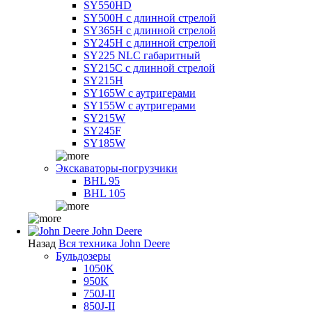
SY550HD
SY500H с длинной стрелой
SY365H с длинной стрелой
SY245H с длинной стрелой
SY225 NLC габаритный
SY215C с длинной стрелой
SY215H
SY165W с аутригерами
SY155W с аутригерами
SY215W
SY245F
SY185W
Экскаваторы-погрузчики
BHL 95
BHL 105
John Deere
Назад
Вся техника John Deere
Бульдозеры
1050K
950K
750J-II
850J-II