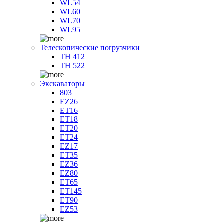
WL54
WL60
WL70
WL95
Телескопические погрузчики
TH 412
TH 522
Экскаваторы
803
EZ26
ET16
ET18
ET20
ET24
EZ17
ET35
EZ36
EZ80
ET65
ET145
ET90
EZ53