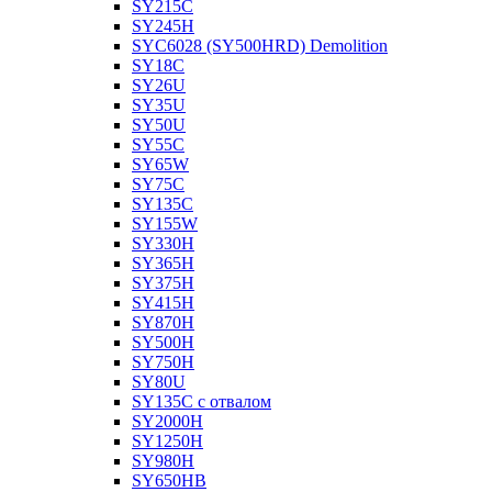
SY215C
SY245H
SYC6028 (SY500HRD) Demolition
SY18C
SY26U
SY35U
SY50U
SY55C
SY65W
SY75C
SY135C
SY155W
SY330H
SY365H
SY375H
SY415H
SY870H
SY500H
SY750H
SY80U
SY135C с отвалом
SY2000H
SY1250H
SY980H
SY650HB