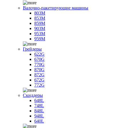
Валочно-пакетирующие машины
803M
853M
859M
903M
953M
959M
Грейдеры
622G
670G
770G
870G
872G
672G
772G
Скиддеры
648L
748L
848L
948L
640L