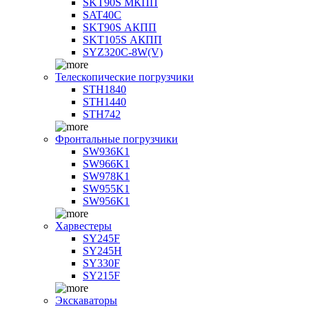
SKT90S МКПП
SAT40C
SKT90S АКПП
SKT105S АКПП
SYZ320C-8W(V)
Телескопические погрузчики
STH1840
STH1440
STH742
Фронтальные погрузчики
SW936K1
SW966K1
SW978K1
SW955K1
SW956K1
Харвестеры
SY245F
SY245H
SY330F
SY215F
Экскаваторы