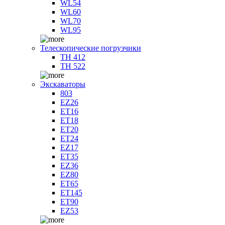
WL54
WL60
WL70
WL95
Телескопические погрузчики
TH 412
TH 522
Экскаваторы
803
EZ26
ET16
ET18
ET20
ET24
EZ17
ET35
EZ36
EZ80
ET65
ET145
ET90
EZ53