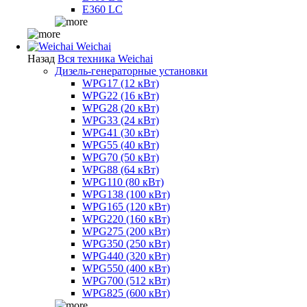
E360 LC
Weichai
Назад
Вся техника Weichai
Дизель-генераторные установки
WPG17 (12 кВт)
WPG22 (16 кВт)
WPG28 (20 кВт)
WPG33 (24 кВт)
WPG41 (30 кВт)
WPG55 (40 кВт)
WPG70 (50 кВт)
WPG88 (64 кВт)
WPG110 (80 кВт)
WPG138 (100 кВт)
WPG165 (120 кВт)
WPG220 (160 кВт)
WPG275 (200 кВт)
WPG350 (250 кВт)
WPG440 (320 кВт)
WPG550 (400 кВт)
WPG700 (512 кВт)
WPG825 (600 кВт)