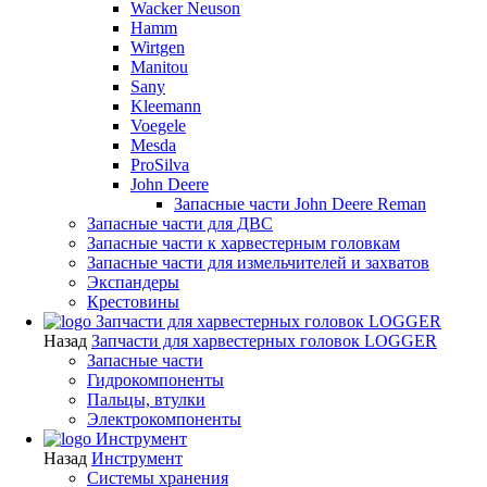
Wacker Neuson
Hamm
Wirtgen
Manitou
Sany
Kleemann
Voegele
Mesda
ProSilva
John Deere
Запасные части John Deere Reman
Запасные части для ДВС
Запасные части к харвестерным головкам
Запасные части для измельчителей и захватов
Экспандеры
Крестовины
Запчасти для харвестерных головок LOGGER
Назад
Запчасти для харвестерных головок LOGGER
Запасные части
Гидрокомпоненты
Пальцы, втулки
Электрокомпоненты
Инструмент
Назад
Инструмент
Системы хранения