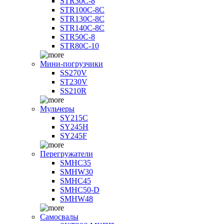
STR30C-8
STR100C-8С
STR130C-8С
STR140C-8С
STR50C-8
STR80C-10
Мини-погрузчики
SS270V
ST230V
SS210R
Мульчеры
SY215C
SY245H
SY245F
Перегружатели
SMHC35
SMHW30
SMHC45
SMHC50-D
SMHW48
Самосвалы