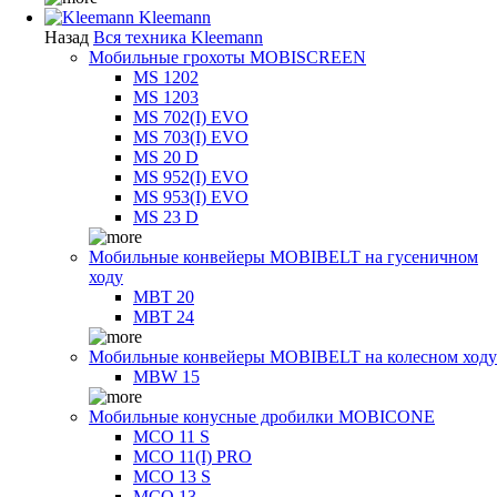
Kleemann
Назад
Вся техника Kleemann
Мобильные грохоты MOBISCREEN
MS 1202
MS 1203
MS 702(I) EVO
MS 703(I) EVO
MS 20 D
MS 952(I) EVO
MS 953(I) EVO
MS 23 D
Мобильные конвейеры MOBIBELT на гусеничном
ходу
MBT 20
MBT 24
Мобильные конвейеры MOBIBELT на колесном ходу
MBW 15
Мобильные конусные дробилки MOBICONE
MCO 11 S
MCO 11(I) PRO
MCO 13 S
MCO 13