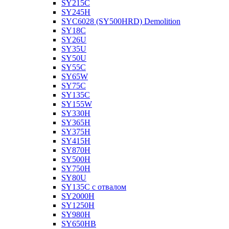
SY215C
SY245H
SYC6028 (SY500HRD) Demolition
SY18C
SY26U
SY35U
SY50U
SY55C
SY65W
SY75C
SY135C
SY155W
SY330H
SY365H
SY375H
SY415H
SY870H
SY500H
SY750H
SY80U
SY135C с отвалом
SY2000H
SY1250H
SY980H
SY650HB