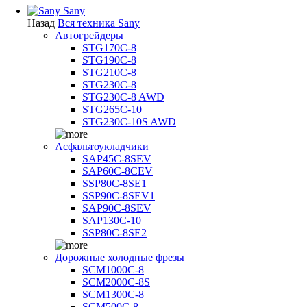
Sany
Назад
Вся техника Sany
Автогрейдеры
STG170C-8
STG190C-8
STG210C-8
STG230C-8
STG230C-8 AWD
STG265C-10
STG230C-10S AWD
Асфальтоукладчики
SAP45С-8SEV
SAP60C-8CEV
SSP80C-8SE1
SSP90C-8SEV1
SAP90C-8SEV
SAP130C-10
SSP80C-8SE2
Дорожные холодные фрезы
SCM1000C-8
SCM2000C-8S
SCM1300C-8
SCM500C-8