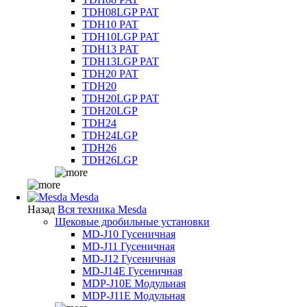
TDH08LGP PAT
TDH10 PAT
TDH10LGP PAT
TDH13 PAT
TDH13LGP PAT
TDH20 PAT
TDH20
TDH20LGP PAT
TDH20LGP
TDH24
TDH24LGP
TDH26
TDH26LGP
Mesda
Назад
Вся техника Mesda
Щековые дробильные установки
MD-J10 Гусеничная
MD-J11 Гусеничная
MD-J12 Гусеничная
MD-J14E Гусеничная
MDP-J10E Модульная
MDP-J11E Модульная