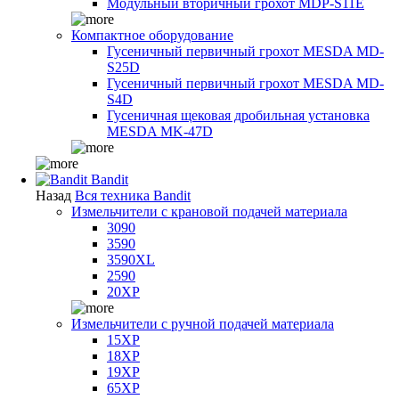
Модульный вторичный грохот MDP-S11E
Компактное оборудование
Гусеничный первичный грохот MESDA MD-
S25D
Гусеничный первичный грохот MESDA MD-
S4D
Гусеничная щековая дробильная установка
MESDA MK-47D
Bandit
Назад
Вся техника Bandit
Измельчители с крановой подачей материала
3090
3590
3590XL
2590
20XP
Измельчители с ручной подачей материала
15XP
18XP
19XP
65XP