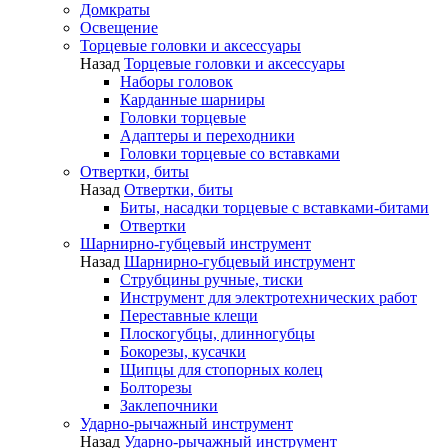
Домкраты
Освещение
Торцевые головки и аксессуары
Назад
Торцевые головки и аксессуары
Наборы головок
Карданные шарниры
Головки торцевые
Адаптеры и переходники
Головки торцевые со вставками
Отвертки, биты
Назад
Отвертки, биты
Биты, насадки торцевые с вставками-битами
Отвертки
Шарнирно-губцевый инструмент
Назад
Шарнирно-губцевый инструмент
Струбцины ручные, тиски
Инструмент для электротехнических работ
Переставные клещи
Плоскогубцы, длинногубцы
Бокорезы, кусачки
Щипцы для стопорных колец
Болторезы
Заклепочники
Ударно-рычажный инструмент
Назад
Ударно-рычажный инструмент