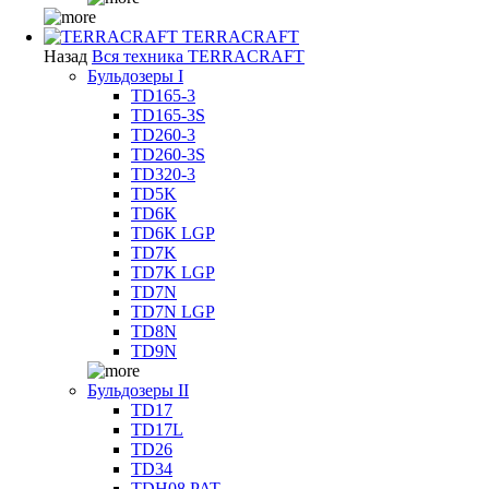
TERRACRAFT
Назад
Вся техника TERRACRAFT
Бульдозеры I
TD165-3
TD165-3S
TD260-3
TD260-3S
TD320-3
TD5K
TD6K
TD6K LGP
TD7K
TD7K LGP
TD7N
TD7N LGP
TD8N
TD9N
Бульдозеры II
TD17
TD17L
TD26
TD34
TDH08 PAT