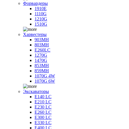
Форвардеры
1910E
1110G
1210G
1510G
Харвестеры
903MH
803MH
E260LC
1270G
1470G
853MH
859MH
1070G 4W
1070G 6W
Экскаваторы
E140 LC
E210 LC
E230 LC
E260 LC
E300 LC
E330 LC
E400 LC