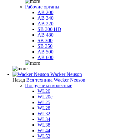
Рабочие органы
AB 200
AB 340
AB 220
SB 300 HD
AB 480
SB 300
SB 350
AB 500
AB 600
Wacker Neuson
Назад
Вся техника Wacker Neuson
Погрузчики колесные
WL20
WL20e
WL25
WL28
WL32
WL34
WL38
WL44
WL52