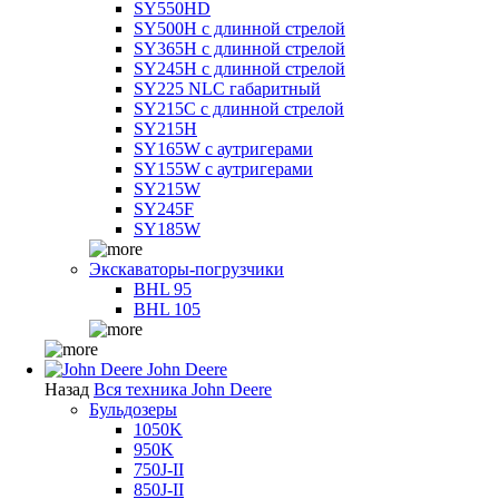
SY550HD
SY500H с длинной стрелой
SY365H с длинной стрелой
SY245H с длинной стрелой
SY225 NLC габаритный
SY215C с длинной стрелой
SY215H
SY165W с аутригерами
SY155W с аутригерами
SY215W
SY245F
SY185W
Экскаваторы-погрузчики
BHL 95
BHL 105
John Deere
Назад
Вся техника John Deere
Бульдозеры
1050K
950K
750J-II
850J-II