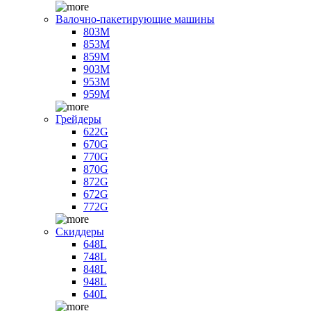
Валочно-пакетирующие машины
803M
853M
859M
903M
953M
959M
Грейдеры
622G
670G
770G
870G
872G
672G
772G
Скиддеры
648L
748L
848L
948L
640L