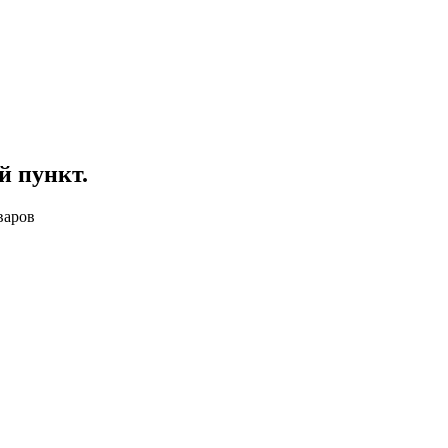
й пункт
.
варов