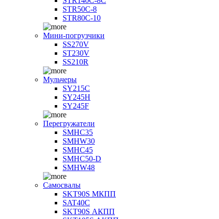
STR140C-8С
STR50C-8
STR80C-10
Мини-погрузчики
SS270V
ST230V
SS210R
Мульчеры
SY215C
SY245H
SY245F
Перегружатели
SMHC35
SMHW30
SMHC45
SMHC50-D
SMHW48
Самосвалы
SKT90S МКПП
SAT40C
SKT90S АКПП