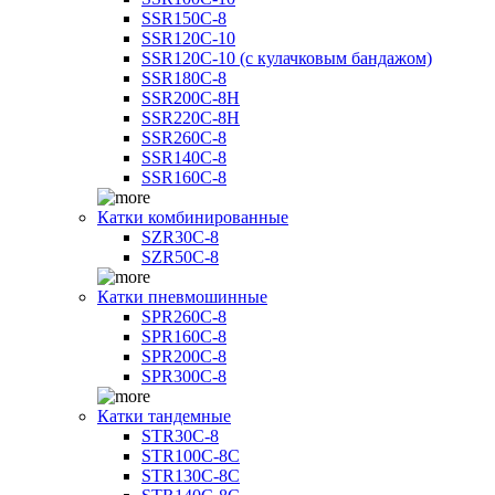
SSR150C-8
SSR120C-10
SSR120C-10 (с кулачковым бандажом)
SSR180C-8
SSR200C-8H
SSR220C-8H
SSR260C-8
SSR140C-8
SSR160C-8
Катки комбинированные
SZR30C-8
SZR50C-8
Катки пневмошинные
SPR260C-8
SPR160C-8
SPR200C-8
SPR300C-8
Катки тандемные
STR30C-8
STR100C-8С
STR130C-8С