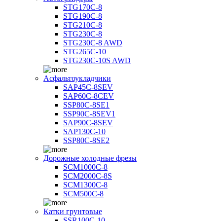
STG170C-8
STG190C-8
STG210C-8
STG230C-8
STG230C-8 AWD
STG265C-10
STG230C-10S AWD
Асфальтоукладчики
SAP45С-8SEV
SAP60C-8CEV
SSP80C-8SE1
SSP90C-8SEV1
SAP90C-8SEV
SAP130C-10
SSP80C-8SE2
Дорожные холодные фрезы
SCM1000C-8
SCM2000C-8S
SCM1300C-8
SCM500C-8
Катки грунтовые
SSR100C-10