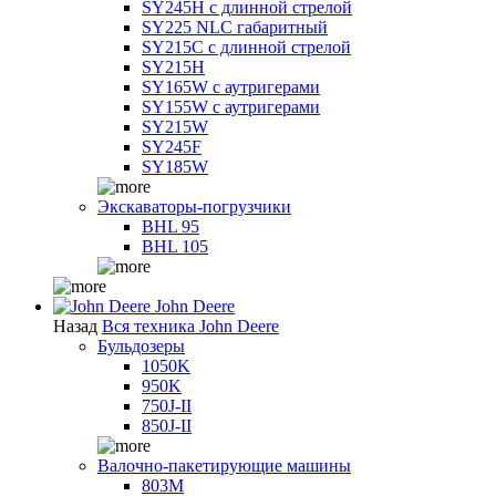
SY245H с длинной стрелой
SY225 NLC габаритный
SY215C с длинной стрелой
SY215H
SY165W с аутригерами
SY155W с аутригерами
SY215W
SY245F
SY185W
Экскаваторы-погрузчики
BHL 95
BHL 105
John Deere
Назад
Вся техника John Deere
Бульдозеры
1050K
950K
750J-II
850J-II
Валочно-пакетирующие машины
803M