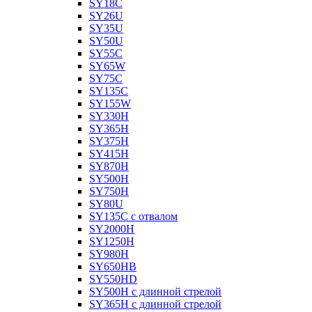
SY18C
SY26U
SY35U
SY50U
SY55C
SY65W
SY75C
SY135C
SY155W
SY330H
SY365H
SY375H
SY415H
SY870H
SY500H
SY750H
SY80U
SY135C с отвалом
SY2000H
SY1250H
SY980H
SY650HB
SY550HD
SY500H с длинной стрелой
SY365H с длинной стрелой