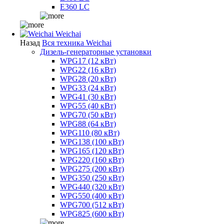
E360 LC
Weichai
Назад
Вся техника Weichai
Дизель-генераторные установки
WPG17 (12 кВт)
WPG22 (16 кВт)
WPG28 (20 кВт)
WPG33 (24 кВт)
WPG41 (30 кВт)
WPG55 (40 кВт)
WPG70 (50 кВт)
WPG88 (64 кВт)
WPG110 (80 кВт)
WPG138 (100 кВт)
WPG165 (120 кВт)
WPG220 (160 кВт)
WPG275 (200 кВт)
WPG350 (250 кВт)
WPG440 (320 кВт)
WPG550 (400 кВт)
WPG700 (512 кВт)
WPG825 (600 кВт)