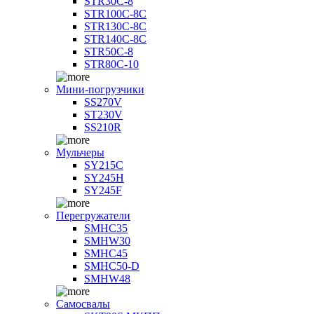
STR30C-8
STR100C-8С
STR130C-8С
STR140C-8С
STR50C-8
STR80C-10
Мини-погрузчики
SS270V
ST230V
SS210R
Мульчеры
SY215C
SY245H
SY245F
Перегружатели
SMHC35
SMHW30
SMHC45
SMHC50-D
SMHW48
Самосвалы