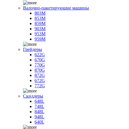
Валочно-пакетирующие машины
803M
853M
859M
903M
953M
959M
Грейдеры
622G
670G
770G
870G
872G
672G
772G
Скиддеры
648L
748L
848L
948L
640L