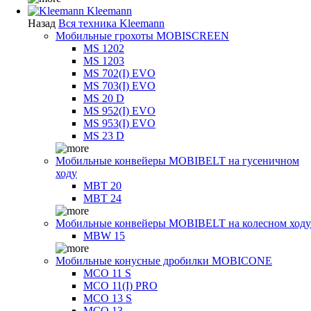
Kleemann
Назад
Вся техника Kleemann
Мобильные грохоты MOBISCREEN
MS 1202
MS 1203
MS 702(I) EVO
MS 703(I) EVO
MS 20 D
MS 952(I) EVO
MS 953(I) EVO
MS 23 D
Мобильные конвейеры MOBIBELT на гусеничном
ходу
MBT 20
MBT 24
Мобильные конвейеры MOBIBELT на колесном ходу
MBW 15
Мобильные конусные дробилки MOBICONE
MCO 11 S
MCO 11(I) PRO
MCO 13 S
MCO 13