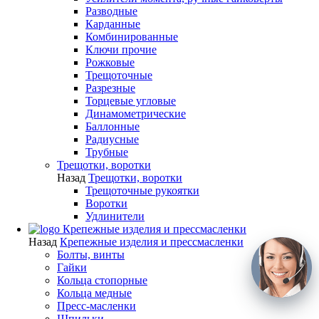
Разводные
Карданные
Комбинированные
Ключи прочие
Рожковые
Трещоточные
Разрезные
Торцевые угловые
Динамометрические
Баллонные
Радиусные
Трубные
Трещотки, воротки
Назад
Трещотки, воротки
Трещоточные рукоятки
Воротки
Удлинители
Крепежные изделия и прессмасленки
Назад
Крепежные изделия и прессмасленки
Болты, винты
Гайки
Кольца стопорные
Кольца медные
Пресс-масленки
Шпильки