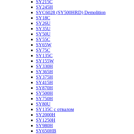
SY215C
SY245H
SYC6028 (SY500HRD) Demolition
SY18C
SY26U
SY35U
SY50U
SY55C
SY65W
SY75C
SY135C
SY155W
SY330H
SY365H
SY375H
SY415H
SY870H
SY500H
SY750H
SY80U
SY135C с отвалом
SY2000H
SY1250H
SY980H
SY650HB