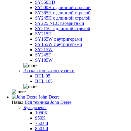
SY550HD
SY500H с длинной стрелой
SY365H с длинной стрелой
SY245H с длинной стрелой
SY225 NLC габаритный
SY215C с длинной стрелой
SY215H
SY165W с аутригерами
SY155W с аутригерами
SY215W
SY245F
SY185W
Экскаваторы-погрузчики
BHL 95
BHL 105
John Deere
Назад
Вся техника John Deere
Бульдозеры
1050K
950K
750J-II
850J-II