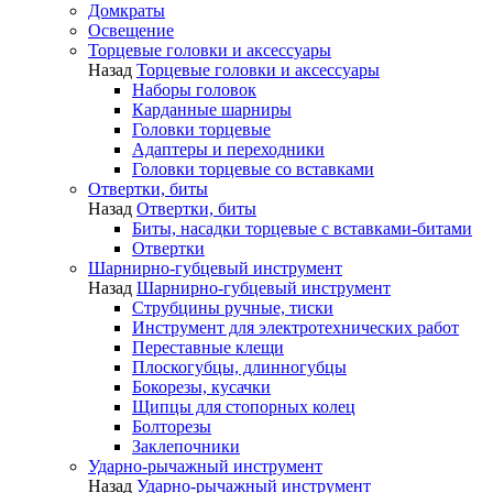
Домкраты
Освещение
Торцевые головки и аксессуары
Назад
Торцевые головки и аксессуары
Наборы головок
Карданные шарниры
Головки торцевые
Адаптеры и переходники
Головки торцевые со вставками
Отвертки, биты
Назад
Отвертки, биты
Биты, насадки торцевые с вставками-битами
Отвертки
Шарнирно-губцевый инструмент
Назад
Шарнирно-губцевый инструмент
Струбцины ручные, тиски
Инструмент для электротехнических работ
Переставные клещи
Плоскогубцы, длинногубцы
Бокорезы, кусачки
Щипцы для стопорных колец
Болторезы
Заклепочники
Ударно-рычажный инструмент
Назад
Ударно-рычажный инструмент