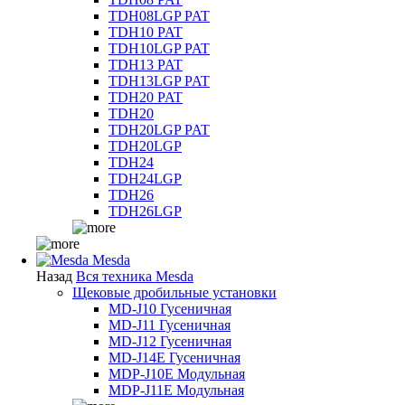
TDH08LGP PAT
TDH10 PAT
TDH10LGP PAT
TDH13 PAT
TDH13LGP PAT
TDH20 PAT
TDH20
TDH20LGP PAT
TDH20LGP
TDH24
TDH24LGP
TDH26
TDH26LGP
Mesda
Назад
Вся техника Mesda
Щековые дробильные установки
MD-J10 Гусеничная
MD-J11 Гусеничная
MD-J12 Гусеничная
MD-J14E Гусеничная
MDP-J10E Модульная
MDP-J11E Модульная