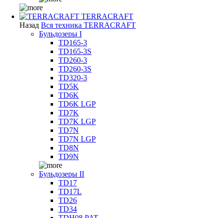
TERRACRAFT
Назад
Вся техника TERRACRAFT
Бульдозеры I
TD165-3
TD165-3S
TD260-3
TD260-3S
TD320-3
TD5K
TD6K
TD6K LGP
TD7K
TD7K LGP
TD7N
TD7N LGP
TD8N
TD9N
Бульдозеры II
TD17
TD17L
TD26
TD34
TDH08 PAT