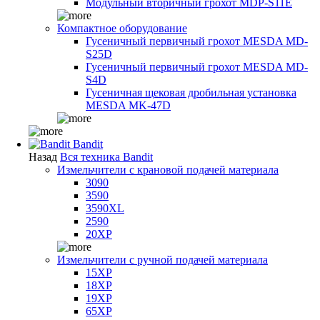
Модульный вторичный грохот MDP-S11E
Компактное оборудование
Гусеничный первичный грохот MESDA MD-
S25D
Гусеничный первичный грохот MESDA MD-
S4D
Гусеничная щековая дробильная установка
MESDA MK-47D
Bandit
Назад
Вся техника Bandit
Измельчители с крановой подачей материала
3090
3590
3590XL
2590
20XP
Измельчители с ручной подачей материала
15XP
18XP
19XP
65XP