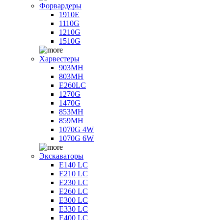
Форвардеры
1910E
1110G
1210G
1510G
Харвестеры
903MH
803MH
E260LC
1270G
1470G
853MH
859MH
1070G 4W
1070G 6W
Экскаваторы
E140 LC
E210 LC
E230 LC
E260 LC
E300 LC
E330 LC
E400 LC