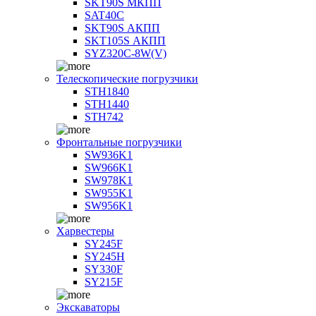
SKT90S МКПП
SAT40C
SKT90S АКПП
SKT105S АКПП
SYZ320C-8W(V)
Телескопические погрузчики
STH1840
STH1440
STH742
Фронтальные погрузчики
SW936K1
SW966K1
SW978K1
SW955K1
SW956K1
Харвестеры
SY245F
SY245H
SY330F
SY215F
Экскаваторы