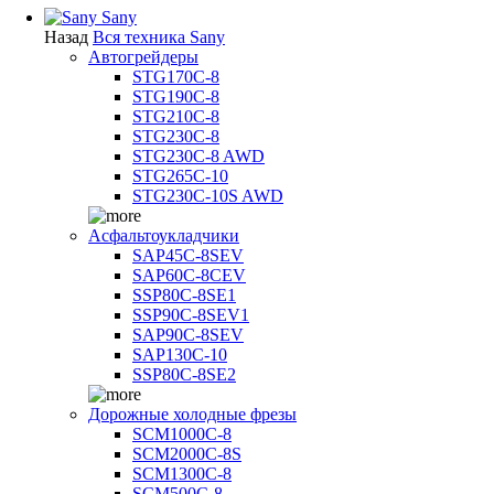
Sany
Назад
Вся техника Sany
Автогрейдеры
STG170C-8
STG190C-8
STG210C-8
STG230C-8
STG230C-8 AWD
STG265C-10
STG230C-10S AWD
Асфальтоукладчики
SAP45С-8SEV
SAP60C-8CEV
SSP80C-8SE1
SSP90C-8SEV1
SAP90C-8SEV
SAP130C-10
SSP80C-8SE2
Дорожные холодные фрезы
SCM1000C-8
SCM2000C-8S
SCM1300C-8
SCM500C-8