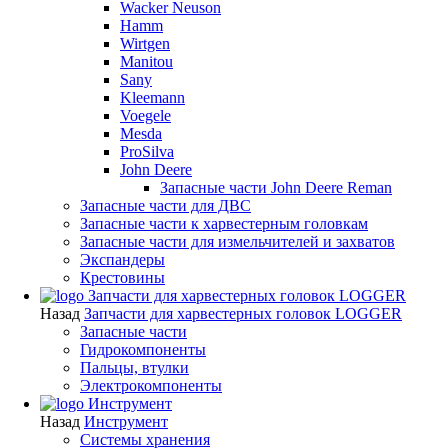
Wacker Neuson
Hamm
Wirtgen
Manitou
Sany
Kleemann
Voegele
Mesda
ProSilva
John Deere
Запасные части John Deere Reman
Запасные части для ДВС
Запасные части к харвестерным головкам
Запасные части для измельчителей и захватов
Экспандеры
Крестовины
Запчасти для харвестерных головок LOGGER
Назад
Запчасти для харвестерных головок LOGGER
Запасные части
Гидрокомпоненты
Пальцы, втулки
Электрокомпоненты
Инструмент
Назад
Инструмент
Системы хранения