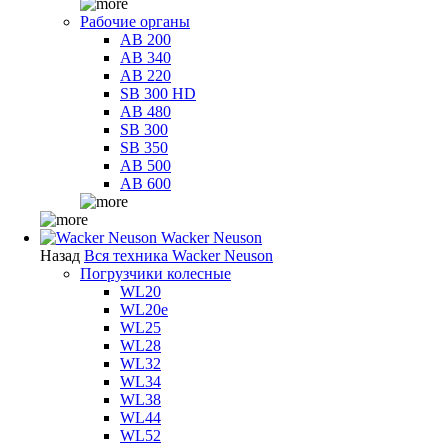
Рабочие органы
AB 200
AB 340
AB 220
SB 300 HD
AB 480
SB 300
SB 350
AB 500
AB 600
Wacker Neuson
Назад
Вся техника Wacker Neuson
Погрузчики колесные
WL20
WL20e
WL25
WL28
WL32
WL34
WL38
WL44
WL52