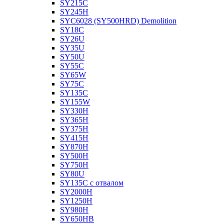
SY215C
SY245H
SYC6028 (SY500HRD) Demolition
SY18C
SY26U
SY35U
SY50U
SY55C
SY65W
SY75C
SY135C
SY155W
SY330H
SY365H
SY375H
SY415H
SY870H
SY500H
SY750H
SY80U
SY135C с отвалом
SY2000H
SY1250H
SY980H
SY650HB