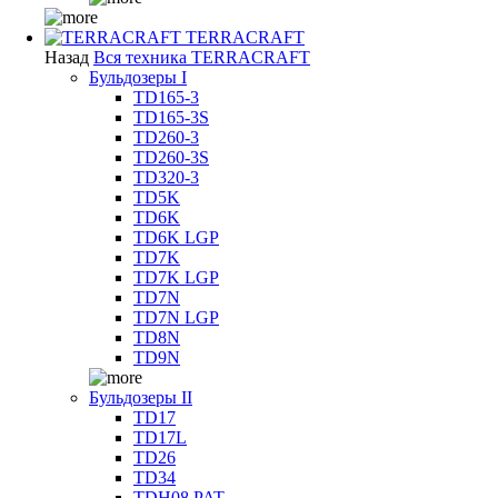
TERRACRAFT
Назад
Вся техника TERRACRAFT
Бульдозеры I
TD165-3
TD165-3S
TD260-3
TD260-3S
TD320-3
TD5K
TD6K
TD6K LGP
TD7K
TD7K LGP
TD7N
TD7N LGP
TD8N
TD9N
Бульдозеры II
TD17
TD17L
TD26
TD34
TDH08 PAT