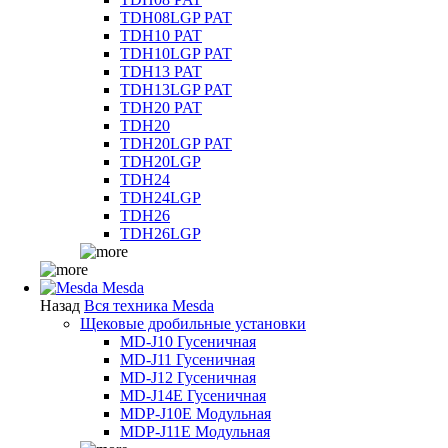
TDH08LGP PAT
TDH10 PAT
TDH10LGP PAT
TDH13 PAT
TDH13LGP PAT
TDH20 PAT
TDH20
TDH20LGP PAT
TDH20LGP
TDH24
TDH24LGP
TDH26
TDH26LGP
Mesda
Назад
Вся техника Mesda
Щековые дробильные установки
MD-J10 Гусеничная
MD-J11 Гусеничная
MD-J12 Гусеничная
MD-J14E Гусеничная
MDP-J10E Модульная
MDP-J11E Модульная