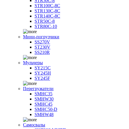
STR30C-8
STR100C-8С
STR130C-8С
STR140C-8С
STR50C-8
STR80C-10
Мини-погрузчики
SS270V
ST230V
SS210R
Мульчеры
SY215C
SY245H
SY245F
Перегружатели
SMHC35
SMHW30
SMHC45
SMHC50-D
SMHW48
Самосвалы