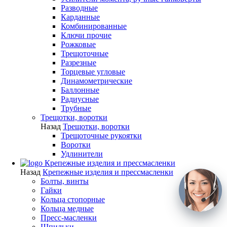
Разводные
Карданные
Комбинированные
Ключи прочие
Рожковые
Трещоточные
Разрезные
Торцевые угловые
Динамометрические
Баллонные
Радиусные
Трубные
Трещотки, воротки
Назад
Трещотки, воротки
Трещоточные рукоятки
Воротки
Удлинители
Крепежные изделия и прессмасленки
Назад
Крепежные изделия и прессмасленки
Болты, винты
Гайки
Кольца стопорные
Кольца медные
Пресс-масленки
Шпильки