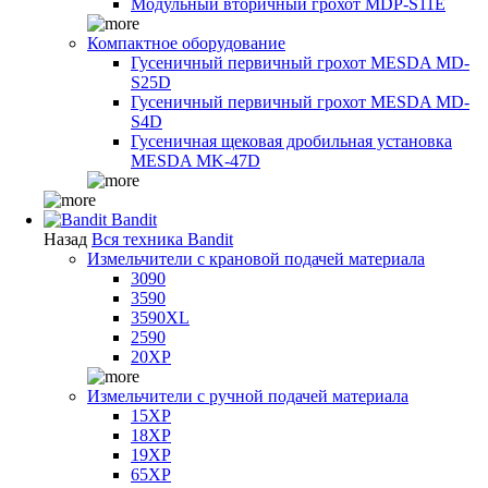
Модульный вторичный грохот MDP-S11E
Компактное оборудование
Гусеничный первичный грохот MESDA MD-
S25D
Гусеничный первичный грохот MESDA MD-
S4D
Гусеничная щековая дробильная установка
MESDA MK-47D
Bandit
Назад
Вся техника Bandit
Измельчители с крановой подачей материала
3090
3590
3590XL
2590
20XP
Измельчители с ручной подачей материала
15XP
18XP
19XP
65XP