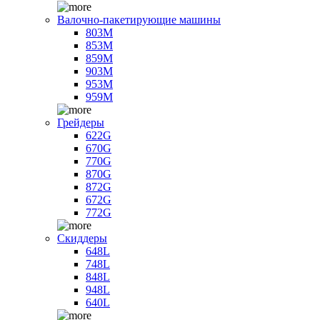
Валочно-пакетирующие машины
803M
853M
859M
903M
953M
959M
Грейдеры
622G
670G
770G
870G
872G
672G
772G
Скиддеры
648L
748L
848L
948L
640L