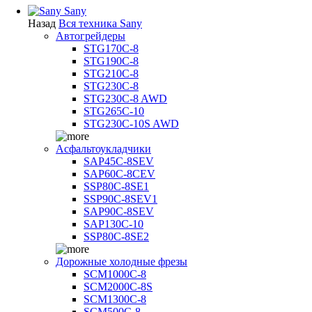
Sany
Назад
Вся техника Sany
Автогрейдеры
STG170C-8
STG190C-8
STG210C-8
STG230C-8
STG230C-8 AWD
STG265C-10
STG230C-10S AWD
Асфальтоукладчики
SAP45С-8SEV
SAP60C-8CEV
SSP80C-8SE1
SSP90C-8SEV1
SAP90C-8SEV
SAP130C-10
SSP80C-8SE2
Дорожные холодные фрезы
SCM1000C-8
SCM2000C-8S
SCM1300C-8
SCM500C-8