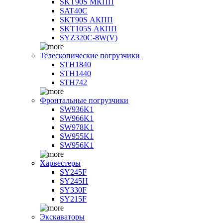
SKT90S МКПП
SAT40C
SKT90S АКПП
SKT105S АКПП
SYZ320C-8W(V)
Телескопические погрузчики
STH1840
STH1440
STH742
Фронтальные погрузчики
SW936K1
SW966K1
SW978K1
SW955K1
SW956K1
Харвестеры
SY245F
SY245H
SY330F
SY215F
Экскаваторы