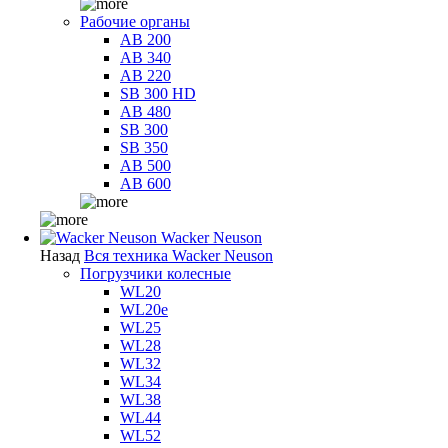
Рабочие органы
AB 200
AB 340
AB 220
SB 300 HD
AB 480
SB 300
SB 350
AB 500
AB 600
Wacker Neuson
Назад
Вся техника Wacker Neuson
Погрузчики колесные
WL20
WL20e
WL25
WL28
WL32
WL34
WL38
WL44
WL52