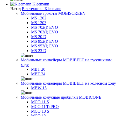
Kleemann
Назад
Вся техника Kleemann
Мобильные грохоты MOBISCREEN
MS 1202
MS 1203
MS 702(I) EVO
MS 703(I) EVO
MS 20 D
MS 952(I) EVO
MS 953(I) EVO
MS 23 D
Мобильные конвейеры MOBIBELT на гусеничном
ходу
MBT 20
MBT 24
Мобильные конвейеры MOBIBELT на колесном ходу
MBW 15
Мобильные конусные дробилки MOBICONE
MCO 11 S
MCO 11(I) PRO
MCO 13 S
MCO 13