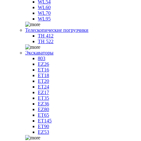
WL54
WL60
WL70
WL95
Телескопические погрузчики
TH 412
TH 522
Экскаваторы
803
EZ26
ET16
ET18
ET20
ET24
EZ17
ET35
EZ36
EZ80
ET65
ET145
ET90
EZ53