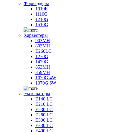
Форвардеры
1910E
1110G
1210G
1510G
Харвестеры
903MH
803MH
E260LC
1270G
1470G
853MH
859MH
1070G 4W
1070G 6W
Экскаваторы
E140 LC
E210 LC
E230 LC
E260 LC
E300 LC
E330 LC
E400 LC