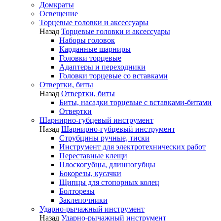
Домкраты
Освещение
Торцевые головки и аксессуары
Назад
Торцевые головки и аксессуары
Наборы головок
Карданные шарниры
Головки торцевые
Адаптеры и переходники
Головки торцевые со вставками
Отвертки, биты
Назад
Отвертки, биты
Биты, насадки торцевые с вставками-битами
Отвертки
Шарнирно-губцевый инструмент
Назад
Шарнирно-губцевый инструмент
Струбцины ручные, тиски
Инструмент для электротехнических работ
Переставные клещи
Плоскогубцы, длинногубцы
Бокорезы, кусачки
Щипцы для стопорных колец
Болторезы
Заклепочники
Ударно-рычажный инструмент
Назад
Ударно-рычажный инструмент