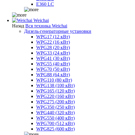
E360 LC
Weichai
Назад
Вся техника Weichai
Дизель-генераторные установки
WPG17 (12 кВт)
WPG22 (16 кВт)
WPG28 (20 кВт)
WPG33 (24 кВт)
WPG41 (30 кВт)
WPG55 (40 кВт)
WPG70 (50 кВт)
WPG88 (64 кВт)
WPG110 (80 кВт)
WPG138 (100 кВт)
WPG165 (120 кВт)
WPG220 (160 кВт)
WPG275 (200 кВт)
WPG350 (250 кВт)
WPG440 (320 кВт)
WPG550 (400 кВт)
WPG700 (512 кВт)
WPG825 (600 кВт)