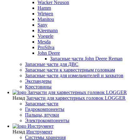
Wacker Neuson
Hamm
Wirtgen
Manitou
Sany
Kleemann
Voegele
Mesda
ProSilva
John Deere
Запасные части John Deere Reman
Запасные части для ДВС
Запасные части к харвестерным головкам
Запасные части для измельчителей и захватов
Экспандеры
Крестовины
Запчасти для харвестерных головок LOGGER
Назад
Запчасти для харвестерных головок LOGGER
Запасные части
Гидрокомпоненты
Пальцы, втулки
Электрокомпоненты
Инструмент
Назад
Инструмент
Системы хранения