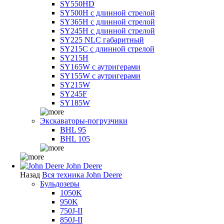
SY550HD
SY500H с длинной стрелой
SY365H с длинной стрелой
SY245H с длинной стрелой
SY225 NLC габаритный
SY215C с длинной стрелой
SY215H
SY165W с аутригерами
SY155W с аутригерами
SY215W
SY245F
SY185W
Экскаваторы-погрузчики
BHL 95
BHL 105
John Deere
Назад
Вся техника John Deere
Бульдозеры
1050K
950K
750J-II
850J-II