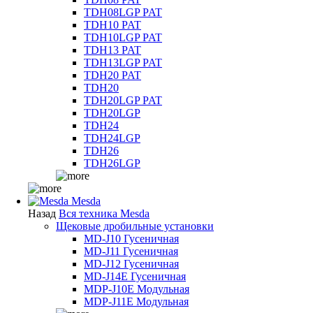
TDH08LGP PAT
TDH10 PAT
TDH10LGP PAT
TDH13 PAT
TDH13LGP PAT
TDH20 PAT
TDH20
TDH20LGP PAT
TDH20LGP
TDH24
TDH24LGP
TDH26
TDH26LGP
Mesda
Назад
Вся техника Mesda
Щековые дробильные установки
MD-J10 Гусеничная
MD-J11 Гусеничная
MD-J12 Гусеничная
MD-J14E Гусеничная
MDP-J10E Модульная
MDP-J11E Модульная