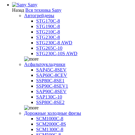
Sany
Назад
Вся техника Sany
Автогрейдеры
STG170C-8
STG190C-8
STG210C-8
STG230C-8
STG230C-8 AWD
STG265C-10
STG230C-10S AWD
Асфальтоукладчики
SAP45С-8SEV
SAP60C-8CEV
SSP80C-8SE1
SSP90C-8SEV1
SAP90C-8SEV
SAP130C-10
SSP80C-8SE2
Дорожные холодные фрезы
SCM1000C-8
SCM2000C-8S
SCM1300C-8
SCM500C-8