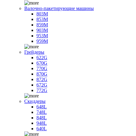
Валочно-пакетирующие машины
803M
853M
859M
903M
953M
959M
Грейдеры
622G
670G
770G
870G
872G
672G
772G
Скиддеры
648L
748L
848L
948L
640L