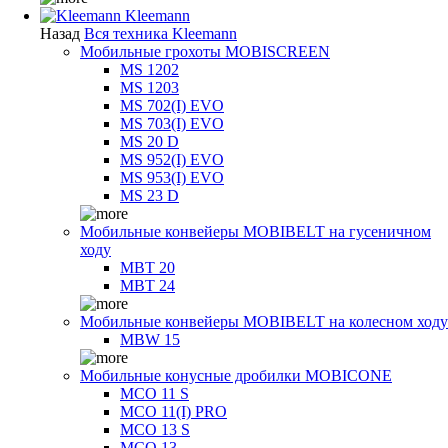
Kleemann
Назад
Вся техника Kleemann
Мобильные грохоты MOBISCREEN
MS 1202
MS 1203
MS 702(I) EVO
MS 703(I) EVO
MS 20 D
MS 952(I) EVO
MS 953(I) EVO
MS 23 D
Мобильные конвейеры MOBIBELT на гусеничном
ходу
MBT 20
MBT 24
Мобильные конвейеры MOBIBELT на колесном ходу
MBW 15
Мобильные конусные дробилки MOBICONE
MCO 11 S
MCO 11(I) PRO
MCO 13 S
MCO 13