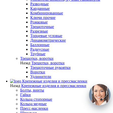
Разводные
Карданные
Комбинированные
Ключи прочие
Рожковые
Трещоточные
Разрезные
Торцевые угловые
Динамометрические
Баллонные
Радиусные
Трубные
Трещотки, воротки
Назад
Трещотки, воротки
Трещоточные рукоятки
Воротки
Удлинители
Крепежные изделия и прессмасленки
Назад
Крепежные изделия и прессмасленки
Болты, винты
Гайки
Кольца стопорные
Кольца медные
Пресс-масленки
Шпильки