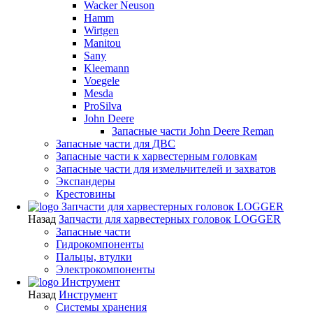
Wacker Neuson
Hamm
Wirtgen
Manitou
Sany
Kleemann
Voegele
Mesda
ProSilva
John Deere
Запасные части John Deere Reman
Запасные части для ДВС
Запасные части к харвестерным головкам
Запасные части для измельчителей и захватов
Экспандеры
Крестовины
Запчасти для харвестерных головок LOGGER
Назад
Запчасти для харвестерных головок LOGGER
Запасные части
Гидрокомпоненты
Пальцы, втулки
Электрокомпоненты
Инструмент
Назад
Инструмент
Системы хранения