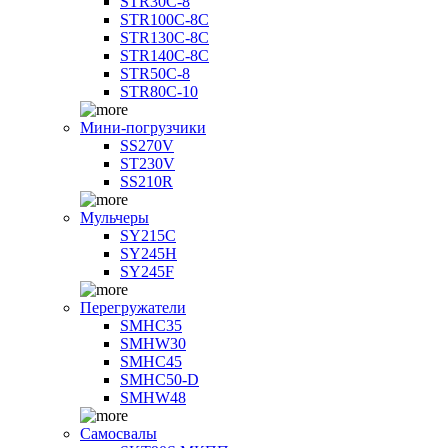
STR30C-8
STR100C-8С
STR130C-8С
STR140C-8С
STR50C-8
STR80C-10
Мини-погрузчики
SS270V
ST230V
SS210R
Мульчеры
SY215C
SY245H
SY245F
Перегружатели
SMHC35
SMHW30
SMHC45
SMHC50-D
SMHW48
Самосвалы