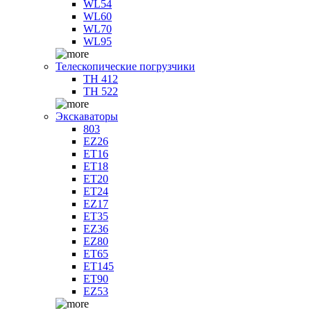
WL54
WL60
WL70
WL95
Телескопические погрузчики
TH 412
TH 522
Экскаваторы
803
EZ26
ET16
ET18
ET20
ET24
EZ17
ET35
EZ36
EZ80
ET65
ET145
ET90
EZ53