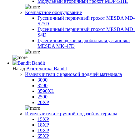
Модульный вторичный грохот MDP-S11E
Компактное оборудование
Гусеничный первичный грохот MESDA MD-
S25D
Гусеничный первичный грохот MESDA MD-
S4D
Гусеничная щековая дробильная установка
MESDA MK-47D
Bandit
Назад
Вся техника Bandit
Измельчители с крановой подачей материала
3090
3590
3590XL
2590
20XP
Измельчители с ручной подачей материала
15XP
18XP
19XP
65XP