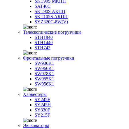
SKT90S МКПП
SAT40C
SKT90S АКПП
SKT105S АКПП
SYZ320C-8W(V)
Телескопические погрузчики
STH1840
STH1440
STH742
Фронтальные погрузчики
SW936K1
SW966K1
SW978K1
SW955K1
SW956K1
Харвестеры
SY245F
SY245H
SY330F
SY215F
Экскаваторы