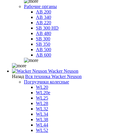
Рабочие органы
AB 200
AB 340
AB 220
SB 300 HD
AB 480
SB 300
SB 350
AB 500
AB 600
Wacker Neuson
Назад
Вся техника Wacker Neuson
Погрузчики колесные
WL20
WL20e
WL25
WL28
WL32
WL34
WL38
WL44
WL52