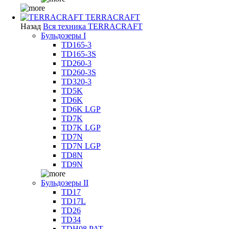
TERRACRAFT
Назад
Вся техника TERRACRAFT
Бульдозеры I
TD165-3
TD165-3S
TD260-3
TD260-3S
TD320-3
TD5K
TD6K
TD6K LGP
TD7K
TD7K LGP
TD7N
TD7N LGP
TD8N
TD9N
Бульдозеры II
TD17
TD17L
TD26
TD34
TDH08 PAT