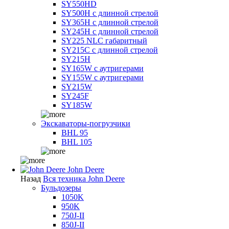
SY550HD
SY500H с длинной стрелой
SY365H с длинной стрелой
SY245H с длинной стрелой
SY225 NLC габаритный
SY215C с длинной стрелой
SY215H
SY165W с аутригерами
SY155W с аутригерами
SY215W
SY245F
SY185W
Экскаваторы-погрузчики
BHL 95
BHL 105
John Deere
Назад
Вся техника John Deere
Бульдозеры
1050K
950K
750J-II
850J-II