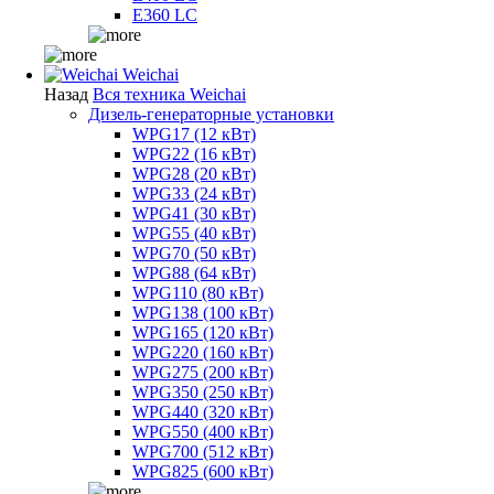
E360 LC
Weichai
Назад
Вся техника Weichai
Дизель-генераторные установки
WPG17 (12 кВт)
WPG22 (16 кВт)
WPG28 (20 кВт)
WPG33 (24 кВт)
WPG41 (30 кВт)
WPG55 (40 кВт)
WPG70 (50 кВт)
WPG88 (64 кВт)
WPG110 (80 кВт)
WPG138 (100 кВт)
WPG165 (120 кВт)
WPG220 (160 кВт)
WPG275 (200 кВт)
WPG350 (250 кВт)
WPG440 (320 кВт)
WPG550 (400 кВт)
WPG700 (512 кВт)
WPG825 (600 кВт)