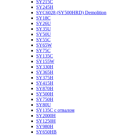
SY215C
SY245H
SYC6028 (SY500HRD) Demolition
SY18C
SY26U
SY35U
SY50U
SY55C
SY65W
SY75C
SY135C
SY155W
SY330H
SY365H
SY375H
SY415H
SY870H
SY500H
SY750H
SY80U
SY135C с отвалом
SY2000H
SY1250H
SY980H
SY650HB