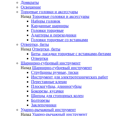
Домкраты
Освещение
Торцевые головки и аксессуары
Назад
Торцевые головки и аксессуары
Наборы головок
Карданные шарниры
Головки торцевые
Адаптеры и переходники
Головки торцевые со вставками
Отвертки, биты
Назад
Отвертки, биты
Биты, насадки торцевые с вставками-битами
Отвертки
Шарнирно-губцевый инструмент
Назад
Шарнирно-губцевый инструмент
Струбцины ручные, тиски
Инструмент для электротехнических работ
Переставные клещи
Плоскогубцы, длинногубцы
Бокорезы, кусачки
Щипцы для стопорных колец
Болторезы
Заклепочники
Ударно-рычажный инструмент
Назад
Ударно-рычажный инструмент