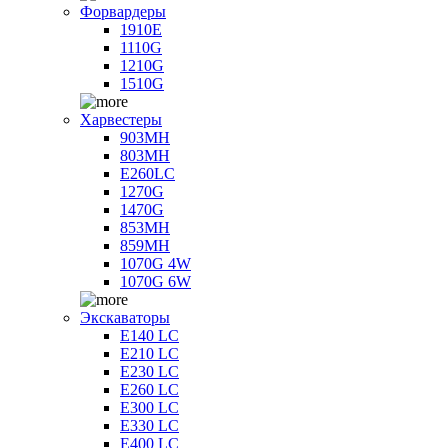
Форвардеры
1910E
1110G
1210G
1510G
Харвестеры
903MH
803MH
E260LC
1270G
1470G
853MH
859MH
1070G 4W
1070G 6W
Экскаваторы
E140 LC
E210 LC
E230 LC
E260 LC
E300 LC
E330 LC
E400 LC