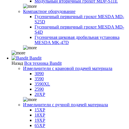
Модульный вторичный грохот MDP-S11E
Компактное оборудование
Гусеничный первичный грохот MESDA MD-
S25D
Гусеничный первичный грохот MESDA MD-
S4D
Гусеничная щековая дробильная установка
MESDA MK-47D
Bandit
Назад
Вся техника Bandit
Измельчители с крановой подачей материала
3090
3590
3590XL
2590
20XP
Измельчители с ручной подачей материала
15XP
18XP
19XP
65XP