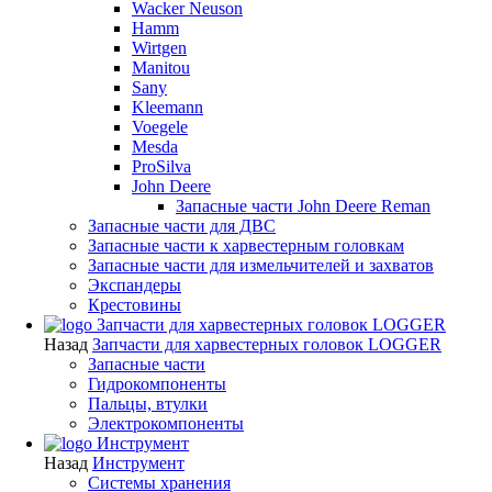
Wacker Neuson
Hamm
Wirtgen
Manitou
Sany
Kleemann
Voegele
Mesda
ProSilva
John Deere
Запасные части John Deere Reman
Запасные части для ДВС
Запасные части к харвестерным головкам
Запасные части для измельчителей и захватов
Экспандеры
Крестовины
Запчасти для харвестерных головок LOGGER
Назад
Запчасти для харвестерных головок LOGGER
Запасные части
Гидрокомпоненты
Пальцы, втулки
Электрокомпоненты
Инструмент
Назад
Инструмент
Системы хранения