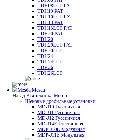
TDH08LGP PAT
TDH10 PAT
TDH10LGP PAT
TDH13 PAT
TDH13LGP PAT
TDH20 PAT
TDH20
TDH20LGP PAT
TDH20LGP
TDH24
TDH24LGP
TDH26
TDH26LGP
Mesda
Назад
Вся техника Mesda
Щековые дробильные установки
MD-J10 Гусеничная
MD-J11 Гусеничная
MD-J12 Гусеничная
MD-J14E Гусеничная
MDP-J10E Модульная
MDP-J11E Модульная