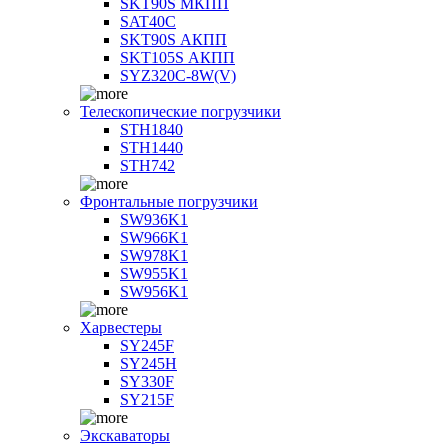
SKT90S МКПП
SAT40C
SKT90S АКПП
SKT105S АКПП
SYZ320C-8W(V)
Телескопические погрузчики
STH1840
STH1440
STH742
Фронтальные погрузчики
SW936K1
SW966K1
SW978K1
SW955K1
SW956K1
Харвестеры
SY245F
SY245H
SY330F
SY215F
Экскаваторы