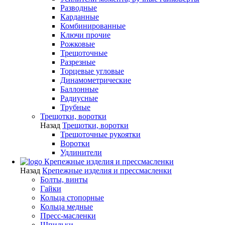
Разводные
Карданные
Комбинированные
Ключи прочие
Рожковые
Трещоточные
Разрезные
Торцевые угловые
Динамометрические
Баллонные
Радиусные
Трубные
Трещотки, воротки
Назад
Трещотки, воротки
Трещоточные рукоятки
Воротки
Удлинители
Крепежные изделия и прессмасленки
Назад
Крепежные изделия и прессмасленки
Болты, винты
Гайки
Кольца стопорные
Кольца медные
Пресс-масленки
Шпильки