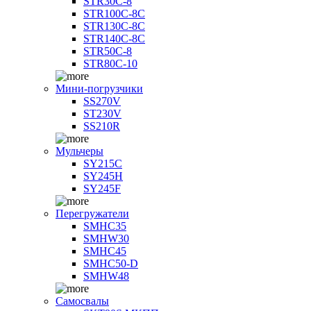
STR30C-8
STR100C-8С
STR130C-8С
STR140C-8С
STR50C-8
STR80C-10
Мини-погрузчики
SS270V
ST230V
SS210R
Мульчеры
SY215C
SY245H
SY245F
Перегружатели
SMHC35
SMHW30
SMHC45
SMHC50-D
SMHW48
Самосвалы