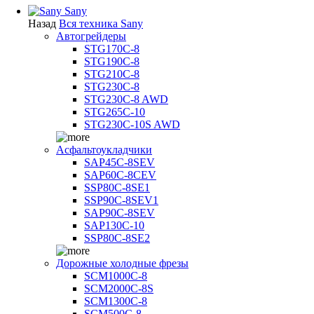
Sany
Назад
Вся техника Sany
Автогрейдеры
STG170C-8
STG190C-8
STG210C-8
STG230C-8
STG230C-8 AWD
STG265C-10
STG230C-10S AWD
Асфальтоукладчики
SAP45С-8SEV
SAP60C-8CEV
SSP80C-8SE1
SSP90C-8SEV1
SAP90C-8SEV
SAP130C-10
SSP80C-8SE2
Дорожные холодные фрезы
SCM1000C-8
SCM2000C-8S
SCM1300C-8
SCM500C-8