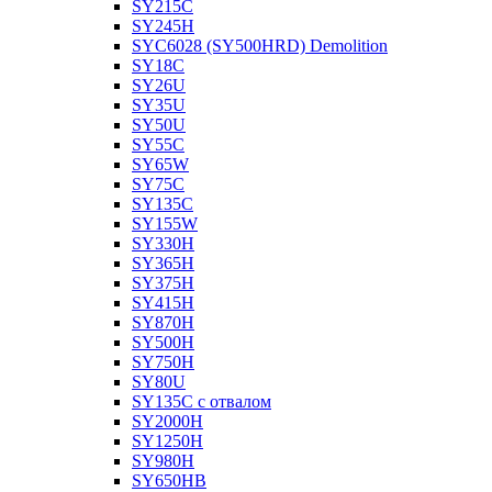
SY215C
SY245H
SYC6028 (SY500HRD) Demolition
SY18C
SY26U
SY35U
SY50U
SY55C
SY65W
SY75C
SY135C
SY155W
SY330H
SY365H
SY375H
SY415H
SY870H
SY500H
SY750H
SY80U
SY135C с отвалом
SY2000H
SY1250H
SY980H
SY650HB