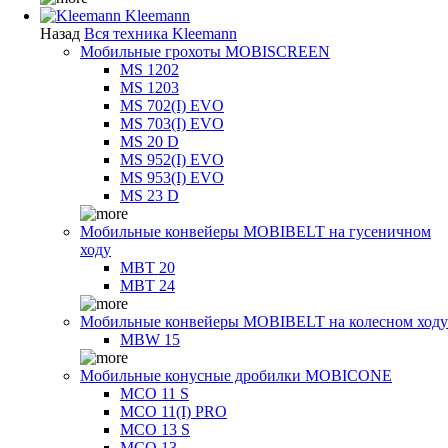
Kleemann
Назад
Вся техника Kleemann
Мобильные грохоты MOBISCREEN
MS 1202
MS 1203
MS 702(I) EVO
MS 703(I) EVO
MS 20 D
MS 952(I) EVO
MS 953(I) EVO
MS 23 D
Мобильные конвейеры MOBIBELT на гусеничном
ходу
MBT 20
MBT 24
Мобильные конвейеры MOBIBELT на колесном ходу
MBW 15
Мобильные конусные дробилки MOBICONE
MCO 11 S
MCO 11(I) PRO
MCO 13 S
MCO 13