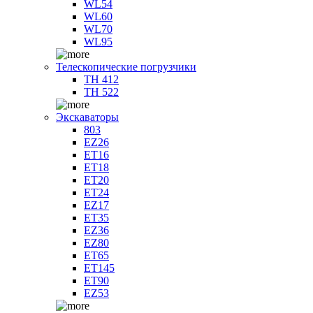
WL54
WL60
WL70
WL95
Телескопические погрузчики
TH 412
TH 522
Экскаваторы
803
EZ26
ET16
ET18
ET20
ET24
EZ17
ET35
EZ36
EZ80
ET65
ET145
ET90
EZ53