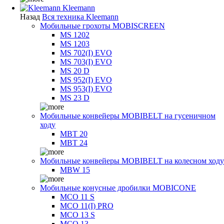
Kleemann
Назад
Вся техника Kleemann
Мобильные грохоты MOBISCREEN
MS 1202
MS 1203
MS 702(I) EVO
MS 703(I) EVO
MS 20 D
MS 952(I) EVO
MS 953(I) EVO
MS 23 D
Мобильные конвейеры MOBIBELT на гусеничном
ходу
MBT 20
MBT 24
Мобильные конвейеры MOBIBELT на колесном ходу
MBW 15
Мобильные конусные дробилки MOBICONE
MCO 11 S
MCO 11(I) PRO
MCO 13 S
MCO 13