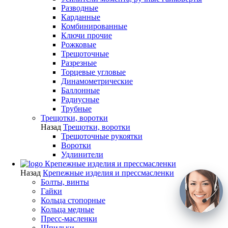
Разводные
Карданные
Комбинированные
Ключи прочие
Рожковые
Трещоточные
Разрезные
Торцевые угловые
Динамометрические
Баллонные
Радиусные
Трубные
Трещотки, воротки
Назад
Трещотки, воротки
Трещоточные рукоятки
Воротки
Удлинители
Крепежные изделия и прессмасленки
Назад
Крепежные изделия и прессмасленки
Болты, винты
Гайки
Кольца стопорные
Кольца медные
Пресс-масленки
Шпильки