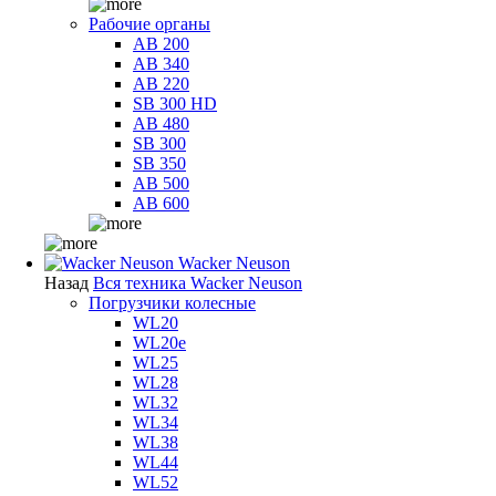
Рабочие органы
AB 200
AB 340
AB 220
SB 300 HD
AB 480
SB 300
SB 350
AB 500
AB 600
Wacker Neuson
Назад
Вся техника Wacker Neuson
Погрузчики колесные
WL20
WL20e
WL25
WL28
WL32
WL34
WL38
WL44
WL52