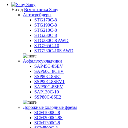
Sany
Назад
Вся техника Sany
Автогрейдеры
STG170C-8
STG190C-8
STG210C-8
STG230C-8
STG230C-8 AWD
STG265C-10
STG230C-10S AWD
Асфальтоукладчики
SAP45С-8SEV
SAP60C-8CEV
SSP80C-8SE1
SSP90C-8SEV1
SAP90C-8SEV
SAP130C-10
SSP80C-8SE2
Дорожные холодные фрезы
SCM1000C-8
SCM2000C-8S
SCM1300C-8
SCM500C-8