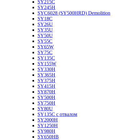
SY215C
SY245H
SYC6028 (SY500HRD) Demolition
SY18C
SY26U
SY35U
SY50U
SY55C
SY65W
SY75C
SY135C
SY155W
SY330H
SY365H
SY375H
SY415H
SY870H
SY500H
SY750H
SY80U
SY135C с отвалом
SY2000H
SY1250H
SY980H
SY650HB