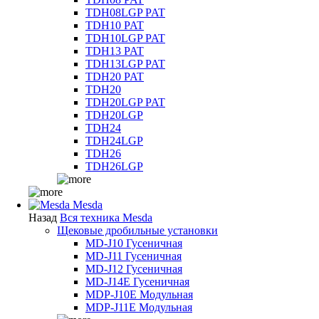
TDH08LGP PAT
TDH10 PAT
TDH10LGP PAT
TDH13 PAT
TDH13LGP PAT
TDH20 PAT
TDH20
TDH20LGP PAT
TDH20LGP
TDH24
TDH24LGP
TDH26
TDH26LGP
Mesda
Назад
Вся техника Mesda
Щековые дробильные установки
MD-J10 Гусеничная
MD-J11 Гусеничная
MD-J12 Гусеничная
MD-J14E Гусеничная
MDP-J10E Модульная
MDP-J11E Модульная