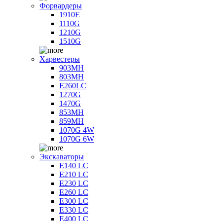
Форвардеры
1910E
1110G
1210G
1510G
Харвестеры
903MH
803MH
E260LC
1270G
1470G
853MH
859MH
1070G 4W
1070G 6W
Экскаваторы
E140 LC
E210 LC
E230 LC
E260 LC
E300 LC
E330 LC
E400 LC