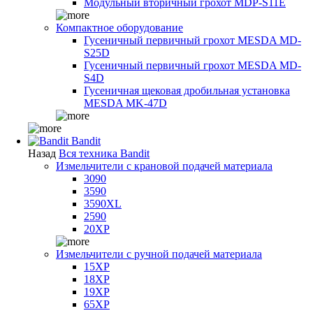
Модульный вторичный грохот MDP-S11E
Компактное оборудование
Гусеничный первичный грохот MESDA MD-
S25D
Гусеничный первичный грохот MESDA MD-
S4D
Гусеничная щековая дробильная установка
MESDA MK-47D
Bandit
Назад
Вся техника Bandit
Измельчители с крановой подачей материала
3090
3590
3590XL
2590
20XP
Измельчители с ручной подачей материала
15XP
18XP
19XP
65XP