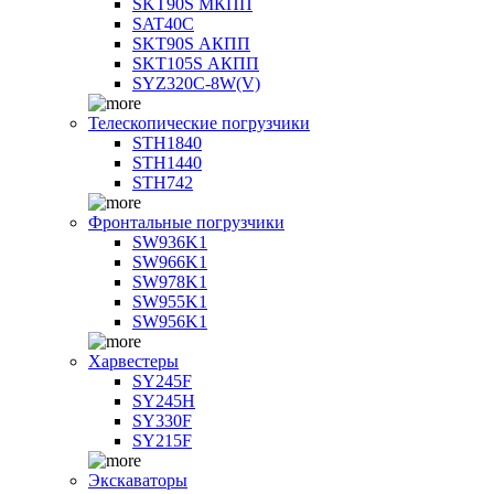
SKT90S МКПП
SAT40C
SKT90S АКПП
SKT105S АКПП
SYZ320C-8W(V)
Телескопические погрузчики
STH1840
STH1440
STH742
Фронтальные погрузчики
SW936K1
SW966K1
SW978K1
SW955K1
SW956K1
Харвестеры
SY245F
SY245H
SY330F
SY215F
Экскаваторы