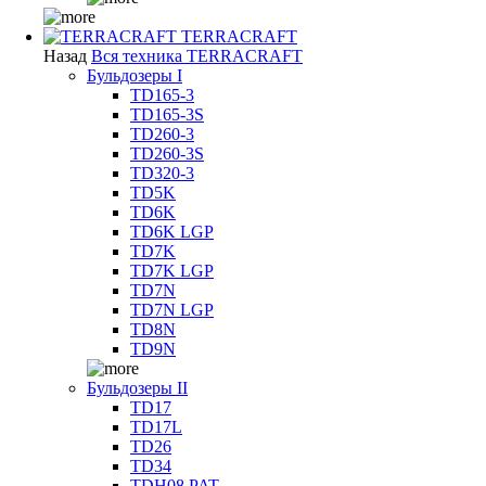
TERRACRAFT
Назад
Вся техника TERRACRAFT
Бульдозеры I
TD165-3
TD165-3S
TD260-3
TD260-3S
TD320-3
TD5K
TD6K
TD6K LGP
TD7K
TD7K LGP
TD7N
TD7N LGP
TD8N
TD9N
Бульдозеры II
TD17
TD17L
TD26
TD34
TDH08 PAT