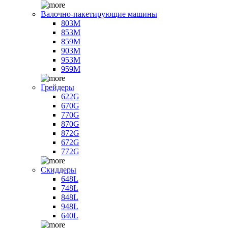
Валочно-пакетирующие машины
803M
853M
859M
903M
953M
959M
Грейдеры
622G
670G
770G
870G
872G
672G
772G
Скиддеры
648L
748L
848L
948L
640L