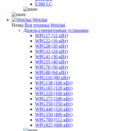
E360 LC
Weichai
Назад
Вся техника Weichai
Дизель-генераторные установки
WPG17 (12 кВт)
WPG22 (16 кВт)
WPG28 (20 кВт)
WPG33 (24 кВт)
WPG41 (30 кВт)
WPG55 (40 кВт)
WPG70 (50 кВт)
WPG88 (64 кВт)
WPG110 (80 кВт)
WPG138 (100 кВт)
WPG165 (120 кВт)
WPG220 (160 кВт)
WPG275 (200 кВт)
WPG350 (250 кВт)
WPG440 (320 кВт)
WPG550 (400 кВт)
WPG700 (512 кВт)
WPG825 (600 кВт)