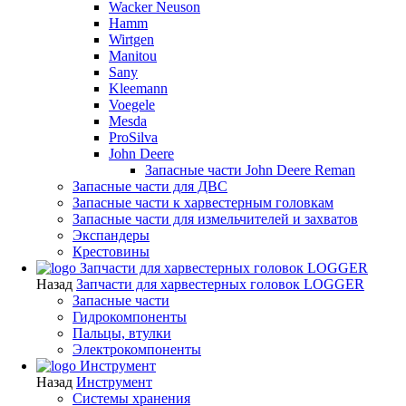
Wacker Neuson
Hamm
Wirtgen
Manitou
Sany
Kleemann
Voegele
Mesda
ProSilva
John Deere
Запасные части John Deere Reman
Запасные части для ДВС
Запасные части к харвестерным головкам
Запасные части для измельчителей и захватов
Экспандеры
Крестовины
Запчасти для харвестерных головок LOGGER
Назад
Запчасти для харвестерных головок LOGGER
Запасные части
Гидрокомпоненты
Пальцы, втулки
Электрокомпоненты
Инструмент
Назад
Инструмент
Системы хранения