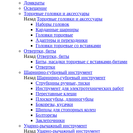
Домкраты
Освещение
Торцевые головки и аксессуары
Назад
Торцевые головки и аксессуары
Наборы головок
Карданные шарниры
Головки торцевые
Адаптеры и переходники
Головки торцевые со вставками
Отвертки, биты
Назад
Отвертки, биты
Биты, насадки торцевые с вставками-битами
Отвертки
Шарнирно-губцевый инструмент
Назад
Шарнирно-губцевый инструмент
Струбцины ручные, тиски
Инструмент для электротехнических работ
Переставные клещи
Плоскогубцы, длинногубцы
Бокорезы, кусачки
Щипцы для стопорных колец
Болторезы
Заклепочники
Ударно-рычажный инструмент
Назад
Ударно-рычажный инструмент