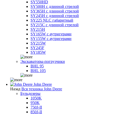
SY550HD
SY500H с длинной стрелой
SY365H с длинной стрелой
SY245H с длинной стрелой
SY225 NLC габаритный
SY215C с длинной стрелой
SY215H
SY165W с аутригерами
SY155W с аутригерами
SY215W
SY245F
SY185W
Экскаваторы-погрузчики
BHL 95
BHL 105
John Deere
Назад
Вся техника John Deere
Бульдозеры
1050K
950K
750J-II
850J-II