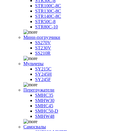
STR30C-8
STR100C-8С
STR130C-8С
STR140C-8С
STR50C-8
STR80C-10
Мини-погрузчики
SS270V
ST230V
SS210R
Мульчеры
SY215C
SY245H
SY245F
Перегружатели
SMHC35
SMHW30
SMHC45
SMHC50-D
SMHW48
Самосвалы