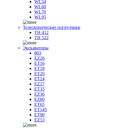
WL54
WL60
WL70
WL95
Телескопические погрузчики
TH 412
TH 522
Экскаваторы
803
EZ26
ET16
ET18
ET20
ET24
EZ17
ET35
EZ36
EZ80
ET65
ET145
ET90
EZ53