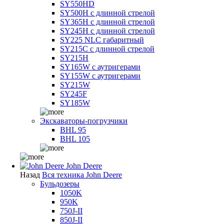
SY550HD
SY500H с длинной стрелой
SY365H с длинной стрелой
SY245H с длинной стрелой
SY225 NLC габаритный
SY215C с длинной стрелой
SY215H
SY165W с аутригерами
SY155W с аутригерами
SY215W
SY245F
SY185W
Экскаваторы-погрузчики
BHL 95
BHL 105
John Deere
Назад
Вся техника John Deere
Бульдозеры
1050K
950K
750J-II
850J-II