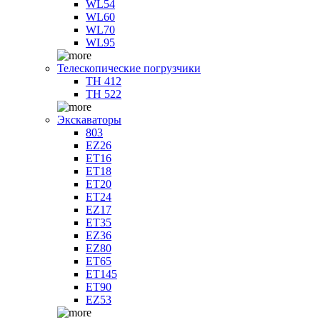
WL54
WL60
WL70
WL95
Телескопические погрузчики
TH 412
TH 522
Экскаваторы
803
EZ26
ET16
ET18
ET20
ET24
EZ17
ET35
EZ36
EZ80
ET65
ET145
ET90
EZ53