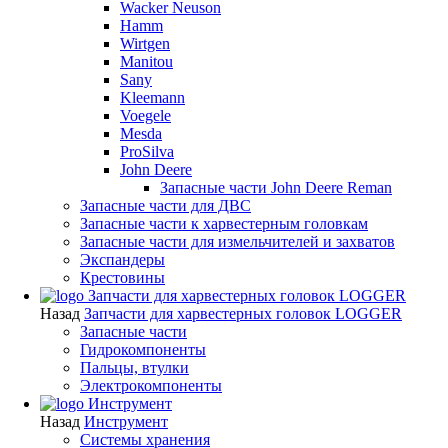
Wacker Neuson
Hamm
Wirtgen
Manitou
Sany
Kleemann
Voegele
Mesda
ProSilva
John Deere
Запасные части John Deere Reman
Запасные части для ДВС
Запасные части к харвестерным головкам
Запасные части для измельчителей и захватов
Экспандеры
Крестовины
Запчасти для харвестерных головок LOGGER
Назад
Запчасти для харвестерных головок LOGGER
Запасные части
Гидрокомпоненты
Пальцы, втулки
Электрокомпоненты
Инструмент
Назад
Инструмент
Системы хранения