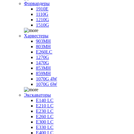
Форвардеры
1910E
1110G
1210G
1510G
Харвестеры
903MH
803MH
E260LC
1270G
1470G
853MH
859MH
1070G 4W
1070G 6W
Экскаваторы
E140 LC
E210 LC
E230 LC
E260 LC
E300 LC
E330 LC
E400 LC