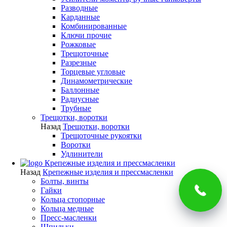
Разводные
Карданные
Комбинированные
Ключи прочие
Рожковые
Трещоточные
Разрезные
Торцевые угловые
Динамометрические
Баллонные
Радиусные
Трубные
Трещотки, воротки
Назад
Трещотки, воротки
Трещоточные рукоятки
Воротки
Удлинители
Крепежные изделия и прессмасленки
Назад
Крепежные изделия и прессмасленки
Болты, винты
Гайки
Кольца стопорные
Кольца медные
Пресс-масленки
Шпильки