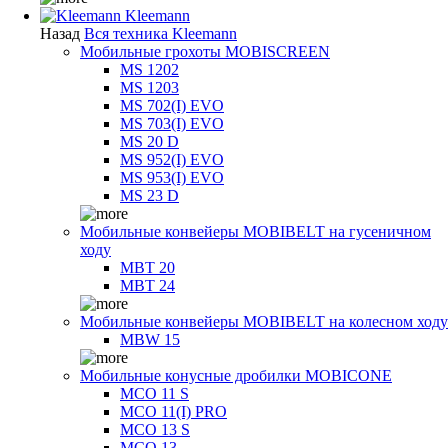
Kleemann
Назад
Вся техника Kleemann
Мобильные грохоты MOBISCREEN
MS 1202
MS 1203
MS 702(I) EVO
MS 703(I) EVO
MS 20 D
MS 952(I) EVO
MS 953(I) EVO
MS 23 D
Мобильные конвейеры MOBIBELT на гусеничном
ходу
MBT 20
MBT 24
Мобильные конвейеры MOBIBELT на колесном ходу
MBW 15
Мобильные конусные дробилки MOBICONE
MCO 11 S
MCO 11(I) PRO
MCO 13 S
MCO 13