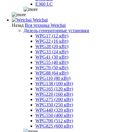
E360 LC
Weichai
Назад
Вся техника Weichai
Дизель-генераторные установки
WPG17 (12 кВт)
WPG22 (16 кВт)
WPG28 (20 кВт)
WPG33 (24 кВт)
WPG41 (30 кВт)
WPG55 (40 кВт)
WPG70 (50 кВт)
WPG88 (64 кВт)
WPG110 (80 кВт)
WPG138 (100 кВт)
WPG165 (120 кВт)
WPG220 (160 кВт)
WPG275 (200 кВт)
WPG350 (250 кВт)
WPG440 (320 кВт)
WPG550 (400 кВт)
WPG700 (512 кВт)
WPG825 (600 кВт)