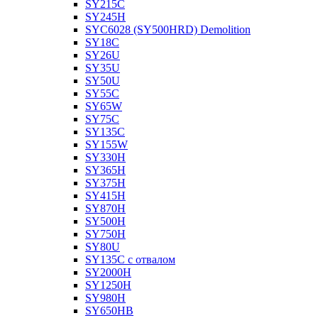
SY215C
SY245H
SYC6028 (SY500HRD) Demolition
SY18C
SY26U
SY35U
SY50U
SY55C
SY65W
SY75C
SY135C
SY155W
SY330H
SY365H
SY375H
SY415H
SY870H
SY500H
SY750H
SY80U
SY135C с отвалом
SY2000H
SY1250H
SY980H
SY650HB