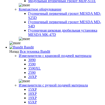
Модульный вторичный грохот MDP-S11E
Компактное оборудование
Гусеничный первичный грохот MESDA MD-
S25D
Гусеничный первичный грохот MESDA MD-
S4D
Гусеничная щековая дробильная установка
MESDA MK-47D
Bandit
Назад
Вся техника Bandit
Измельчители с крановой подачей материала
3090
3590
3590XL
2590
20XP
Измельчители с ручной подачей материала
15XP
18XP
19XP
65XP