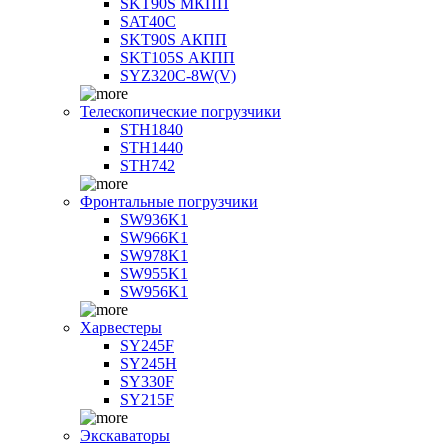
SKT90S МКПП
SAT40C
SKT90S АКПП
SKT105S АКПП
SYZ320C-8W(V)
Телескопические погрузчики
STH1840
STH1440
STH742
Фронтальные погрузчики
SW936K1
SW966K1
SW978K1
SW955K1
SW956K1
Харвестеры
SY245F
SY245H
SY330F
SY215F
Экскаваторы