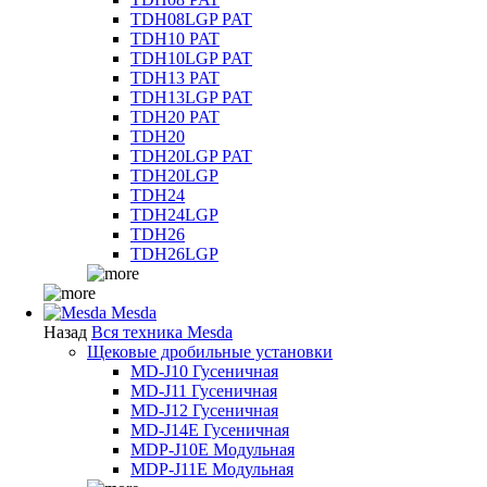
TDH08LGP PAT
TDH10 PAT
TDH10LGP PAT
TDH13 PAT
TDH13LGP PAT
TDH20 PAT
TDH20
TDH20LGP PAT
TDH20LGP
TDH24
TDH24LGP
TDH26
TDH26LGP
Mesda
Назад
Вся техника Mesda
Щековые дробильные установки
MD-J10 Гусеничная
MD-J11 Гусеничная
MD-J12 Гусеничная
MD-J14E Гусеничная
MDP-J10E Модульная
MDP-J11E Модульная