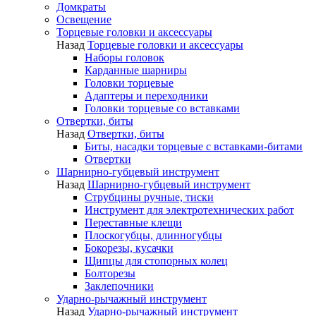
Домкраты
Освещение
Торцевые головки и аксессуары
Назад
Торцевые головки и аксессуары
Наборы головок
Карданные шарниры
Головки торцевые
Адаптеры и переходники
Головки торцевые со вставками
Отвертки, биты
Назад
Отвертки, биты
Биты, насадки торцевые с вставками-битами
Отвертки
Шарнирно-губцевый инструмент
Назад
Шарнирно-губцевый инструмент
Струбцины ручные, тиски
Инструмент для электротехнических работ
Переставные клещи
Плоскогубцы, длинногубцы
Бокорезы, кусачки
Щипцы для стопорных колец
Болторезы
Заклепочники
Ударно-рычажный инструмент
Назад
Ударно-рычажный инструмент