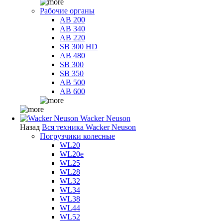
Рабочие органы
AB 200
AB 340
AB 220
SB 300 HD
AB 480
SB 300
SB 350
AB 500
AB 600
Wacker Neuson
Назад
Вся техника Wacker Neuson
Погрузчики колесные
WL20
WL20e
WL25
WL28
WL32
WL34
WL38
WL44
WL52