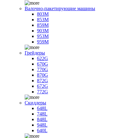
Валочно-пакетирующие машины
803M
853M
859M
903M
953M
959M
Грейдеры
622G
670G
770G
870G
872G
672G
772G
Скиддеры
648L
748L
848L
948L
640L