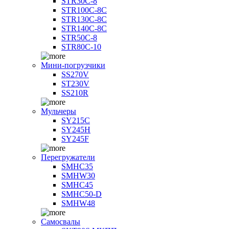
STR30C-8
STR100C-8С
STR130C-8С
STR140C-8С
STR50C-8
STR80C-10
Мини-погрузчики
SS270V
ST230V
SS210R
Мульчеры
SY215C
SY245H
SY245F
Перегружатели
SMHC35
SMHW30
SMHC45
SMHC50-D
SMHW48
Самосвалы