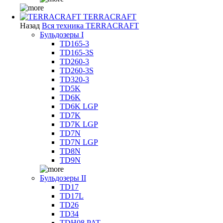
TERRACRAFT
Назад
Вся техника TERRACRAFT
Бульдозеры I
TD165-3
TD165-3S
TD260-3
TD260-3S
TD320-3
TD5K
TD6K
TD6K LGP
TD7K
TD7K LGP
TD7N
TD7N LGP
TD8N
TD9N
Бульдозеры II
TD17
TD17L
TD26
TD34
TDH08 PAT