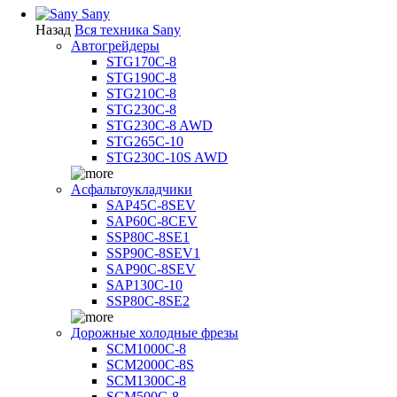
Sany
Назад
Вся техника Sany
Автогрейдеры
STG170C-8
STG190C-8
STG210C-8
STG230C-8
STG230C-8 AWD
STG265C-10
STG230C-10S AWD
Асфальтоукладчики
SAP45С-8SEV
SAP60C-8CEV
SSP80C-8SE1
SSP90C-8SEV1
SAP90C-8SEV
SAP130C-10
SSP80C-8SE2
Дорожные холодные фрезы
SCM1000C-8
SCM2000C-8S
SCM1300C-8
SCM500C-8