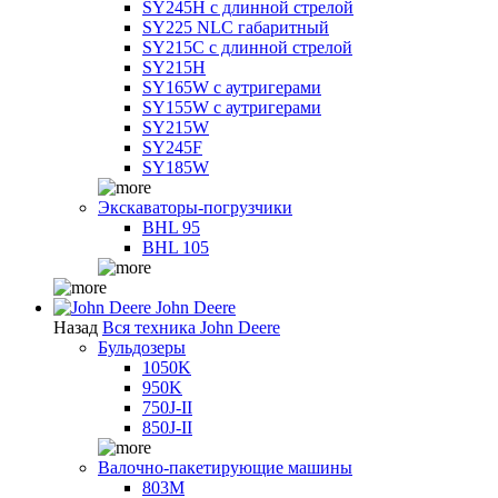
SY245H с длинной стрелой
SY225 NLC габаритный
SY215C с длинной стрелой
SY215H
SY165W с аутригерами
SY155W с аутригерами
SY215W
SY245F
SY185W
Экскаваторы-погрузчики
BHL 95
BHL 105
John Deere
Назад
Вся техника John Deere
Бульдозеры
1050K
950K
750J-II
850J-II
Валочно-пакетирующие машины
803M