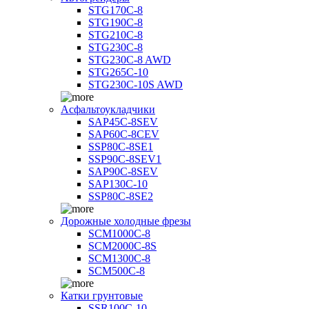
STG170C-8
STG190C-8
STG210C-8
STG230C-8
STG230C-8 AWD
STG265C-10
STG230C-10S AWD
Асфальтоукладчики
SAP45С-8SEV
SAP60C-8CEV
SSP80C-8SE1
SSP90C-8SEV1
SAP90C-8SEV
SAP130C-10
SSP80C-8SE2
Дорожные холодные фрезы
SCM1000C-8
SCM2000C-8S
SCM1300C-8
SCM500C-8
Катки грунтовые
SSR100C-10