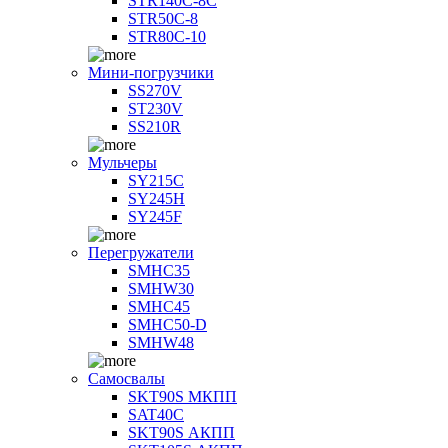
STR140C-8С
STR50C-8
STR80C-10
Мини-погрузчики
SS270V
ST230V
SS210R
Мульчеры
SY215C
SY245H
SY245F
Перегружатели
SMHC35
SMHW30
SMHC45
SMHC50-D
SMHW48
Самосвалы
SKT90S МКПП
SAT40C
SKT90S АКПП