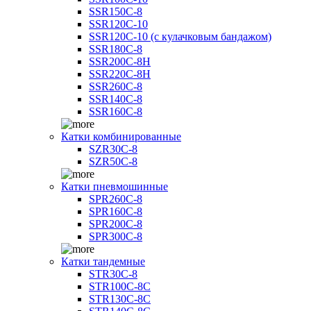
SSR150C-8
SSR120C-10
SSR120C-10 (с кулачковым бандажом)
SSR180C-8
SSR200C-8H
SSR220C-8H
SSR260C-8
SSR140C-8
SSR160C-8
Катки комбинированные
SZR30C-8
SZR50C-8
Катки пневмошинные
SPR260C-8
SPR160C-8
SPR200C-8
SPR300C-8
Катки тандемные
STR30C-8
STR100C-8С
STR130C-8С