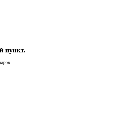
й пункт
.
варов