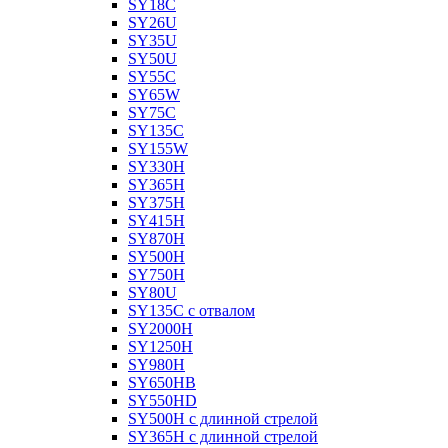
SY18C
SY26U
SY35U
SY50U
SY55C
SY65W
SY75C
SY135C
SY155W
SY330H
SY365H
SY375H
SY415H
SY870H
SY500H
SY750H
SY80U
SY135C с отвалом
SY2000H
SY1250H
SY980H
SY650HB
SY550HD
SY500H с длинной стрелой
SY365H с длинной стрелой