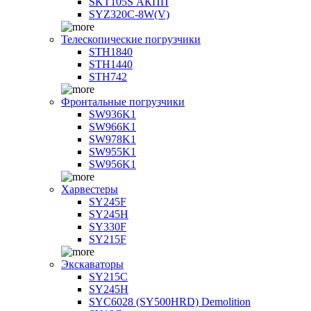
SKT105S АКПП
SYZ320C-8W(V)
Телескопические погрузчики
STH1840
STH1440
STH742
Фронтальные погрузчики
SW936K1
SW966K1
SW978K1
SW955K1
SW956K1
Харвестеры
SY245F
SY245H
SY330F
SY215F
Экскаваторы
SY215C
SY245H
SYC6028 (SY500HRD) Demolition