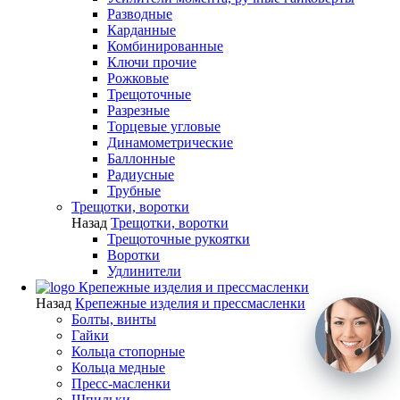
Разводные
Карданные
Комбинированные
Ключи прочие
Рожковые
Трещоточные
Разрезные
Торцевые угловые
Динамометрические
Баллонные
Радиусные
Трубные
Трещотки, воротки
Назад
Трещотки, воротки
Трещоточные рукоятки
Воротки
Удлинители
Крепежные изделия и прессмасленки
Назад
Крепежные изделия и прессмасленки
Болты, винты
Гайки
Кольца стопорные
Кольца медные
Пресс-масленки
Шпильки