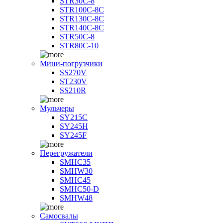
STR30C-8
STR100C-8С
STR130C-8С
STR140C-8С
STR50C-8
STR80C-10
Мини-погрузчики
SS270V
ST230V
SS210R
Мульчеры
SY215C
SY245H
SY245F
Перегружатели
SMHC35
SMHW30
SMHC45
SMHC50-D
SMHW48
Самосвалы