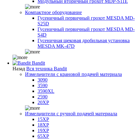
Модульный вторичный грохот MDP-S11E
Компактное оборудование
Гусеничный первичный грохот MESDA MD-
S25D
Гусеничный первичный грохот MESDA MD-
S4D
Гусеничная щековая дробильная установка
MESDA MK-47D
Bandit
Назад
Вся техника Bandit
Измельчители с крановой подачей материала
3090
3590
3590XL
2590
20XP
Измельчители с ручной подачей материала
15XP
18XP
19XP
65XP