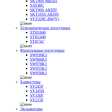
SKT90S МКПП
SAT40C
SKT90S АКПП
SKT105S АКПП
SYZ320C-8W(V)
Телескопические погрузчики
STH1840
STH1440
STH742
Фронтальные погрузчики
SW936K1
SW966K1
SW978K1
SW955K1
SW956K1
Харвестеры
SY245F
SY245H
SY330F
SY215F
Экскаваторы