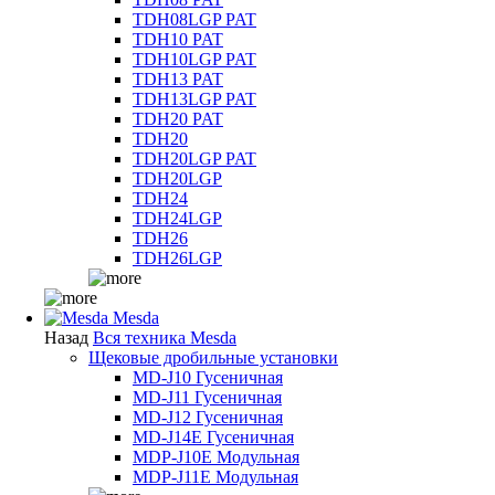
TDH08LGP PAT
TDH10 PAT
TDH10LGP PAT
TDH13 PAT
TDH13LGP PAT
TDH20 PAT
TDH20
TDH20LGP PAT
TDH20LGP
TDH24
TDH24LGP
TDH26
TDH26LGP
Mesda
Назад
Вся техника Mesda
Щековые дробильные установки
MD-J10 Гусеничная
MD-J11 Гусеничная
MD-J12 Гусеничная
MD-J14E Гусеничная
MDP-J10E Модульная
MDP-J11E Модульная