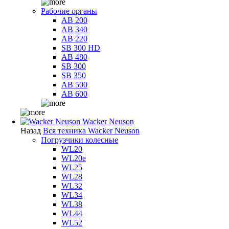
Рабочие органы
AB 200
AB 340
AB 220
SB 300 HD
AB 480
SB 300
SB 350
AB 500
AB 600
Wacker Neuson
Назад
Вся техника Wacker Neuson
Погрузчики колесные
WL20
WL20e
WL25
WL28
WL32
WL34
WL38
WL44
WL52