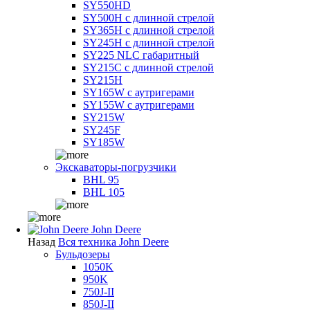
SY550HD
SY500H с длинной стрелой
SY365H с длинной стрелой
SY245H с длинной стрелой
SY225 NLC габаритный
SY215C с длинной стрелой
SY215H
SY165W с аутригерами
SY155W с аутригерами
SY215W
SY245F
SY185W
Экскаваторы-погрузчики
BHL 95
BHL 105
John Deere
Назад
Вся техника John Deere
Бульдозеры
1050K
950K
750J-II
850J-II