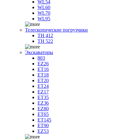
WL54
WL60
WL70
WL95
Телескопические погрузчики
TH 412
TH 522
Экскаваторы
803
EZ26
ET16
ET18
ET20
ET24
EZ17
ET35
EZ36
EZ80
ET65
ET145
ET90
EZ53