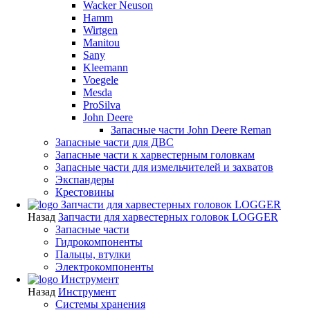
Wacker Neuson
Hamm
Wirtgen
Manitou
Sany
Kleemann
Voegele
Mesda
ProSilva
John Deere
Запасные части John Deere Reman
Запасные части для ДВС
Запасные части к харвестерным головкам
Запасные части для измельчителей и захватов
Экспандеры
Крестовины
Запчасти для харвестерных головок LOGGER
Назад
Запчасти для харвестерных головок LOGGER
Запасные части
Гидрокомпоненты
Пальцы, втулки
Электрокомпоненты
Инструмент
Назад
Инструмент
Системы хранения