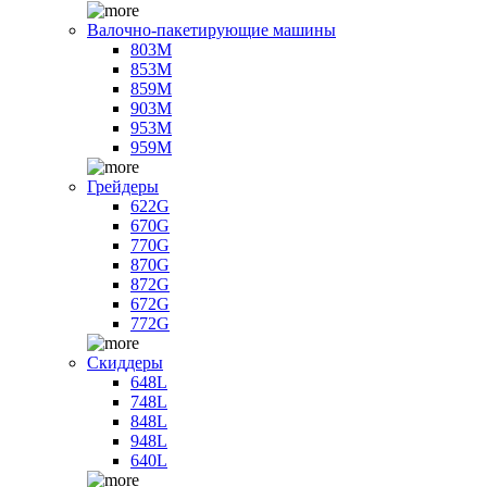
Валочно-пакетирующие машины
803M
853M
859M
903M
953M
959M
Грейдеры
622G
670G
770G
870G
872G
672G
772G
Скиддеры
648L
748L
848L
948L
640L