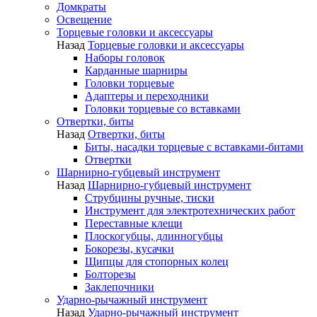
Домкраты
Освещение
Торцевые головки и аксессуары
Назад
Торцевые головки и аксессуары
Наборы головок
Карданные шарниры
Головки торцевые
Адаптеры и переходники
Головки торцевые со вставками
Отвертки, биты
Назад
Отвертки, биты
Биты, насадки торцевые с вставками-битами
Отвертки
Шарнирно-губцевый инструмент
Назад
Шарнирно-губцевый инструмент
Струбцины ручные, тиски
Инструмент для электротехнических работ
Переставные клещи
Плоскогубцы, длинногубцы
Бокорезы, кусачки
Щипцы для стопорных колец
Болторезы
Заклепочники
Ударно-рычажный инструмент
Назад
Ударно-рычажный инструмент