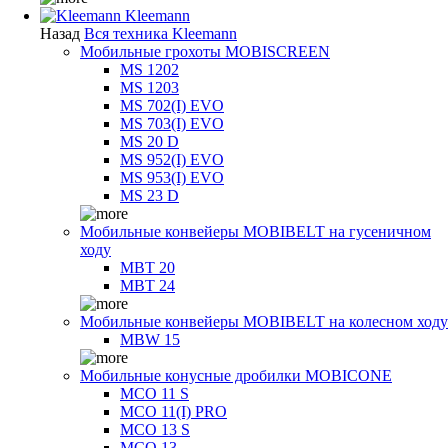
Kleemann
Назад
Вся техника Kleemann
Мобильные грохоты MOBISCREEN
MS 1202
MS 1203
MS 702(I) EVO
MS 703(I) EVO
MS 20 D
MS 952(I) EVO
MS 953(I) EVO
MS 23 D
Мобильные конвейеры MOBIBELT на гусеничном
ходу
MBT 20
MBT 24
Мобильные конвейеры MOBIBELT на колесном ходу
MBW 15
Мобильные конусные дробилки MOBICONE
MCO 11 S
MCO 11(I) PRO
MCO 13 S
MCO 13