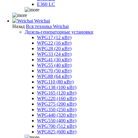
E360 LC
Weichai
Назад
Вся техника Weichai
Дизель-генераторные установки
WPG17 (12 кВт)
WPG22 (16 кВт)
WPG28 (20 кВт)
WPG33 (24 кВт)
WPG41 (30 кВт)
WPG55 (40 кВт)
WPG70 (50 кВт)
WPG88 (64 кВт)
WPG110 (80 кВт)
WPG138 (100 кВт)
WPG165 (120 кВт)
WPG220 (160 кВт)
WPG275 (200 кВт)
WPG350 (250 кВт)
WPG440 (320 кВт)
WPG550 (400 кВт)
WPG700 (512 кВт)
WPG825 (600 кВт)