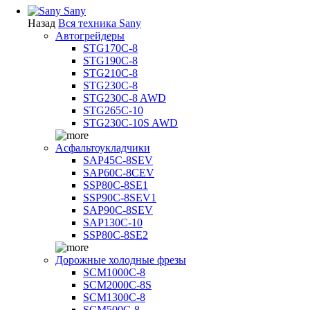
Sany
Назад
Вся техника Sany
Автогрейдеры
STG170C-8
STG190C-8
STG210C-8
STG230C-8
STG230C-8 AWD
STG265C-10
STG230C-10S AWD
Асфальтоукладчики
SAP45С-8SEV
SAP60C-8CEV
SSP80C-8SE1
SSP90C-8SEV1
SAP90C-8SEV
SAP130C-10
SSP80C-8SE2
Дорожные холодные фрезы
SCM1000C-8
SCM2000C-8S
SCM1300C-8
SCM500C-8