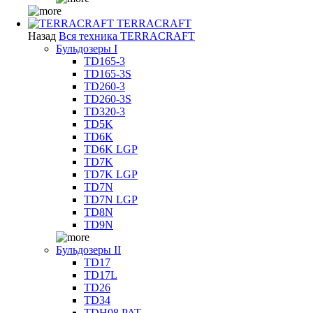
TERRACRAFT
Назад
Вся техника TERRACRAFT
Бульдозеры I
TD165-3
TD165-3S
TD260-3
TD260-3S
TD320-3
TD5K
TD6K
TD6K LGP
TD7K
TD7K LGP
TD7N
TD7N LGP
TD8N
TD9N
Бульдозеры II
TD17
TD17L
TD26
TD34
TDH08 PAT