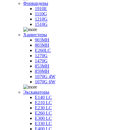
Форвардеры
1910E
1110G
1210G
1510G
Харвестеры
903MH
803MH
E260LC
1270G
1470G
853MH
859MH
1070G 4W
1070G 6W
Экскаваторы
E140 LC
E210 LC
E230 LC
E260 LC
E300 LC
E330 LC
E400 LC