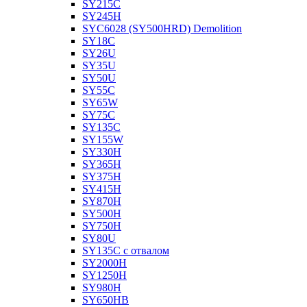
SY215C
SY245H
SYC6028 (SY500HRD) Demolition
SY18C
SY26U
SY35U
SY50U
SY55C
SY65W
SY75C
SY135C
SY155W
SY330H
SY365H
SY375H
SY415H
SY870H
SY500H
SY750H
SY80U
SY135C с отвалом
SY2000H
SY1250H
SY980H
SY650HB