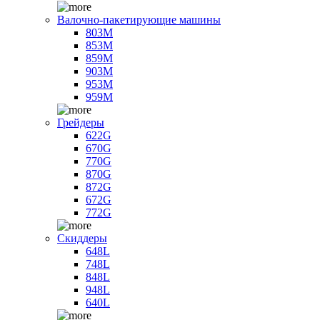
Валочно-пакетирующие машины
803M
853M
859M
903M
953M
959M
Грейдеры
622G
670G
770G
870G
872G
672G
772G
Скиддеры
648L
748L
848L
948L
640L