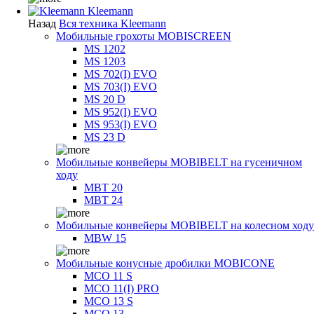
Kleemann
Назад
Вся техника Kleemann
Мобильные грохоты MOBISCREEN
MS 1202
MS 1203
MS 702(I) EVO
MS 703(I) EVO
MS 20 D
MS 952(I) EVO
MS 953(I) EVO
MS 23 D
Мобильные конвейеры MOBIBELT на гусеничном
ходу
MBT 20
MBT 24
Мобильные конвейеры MOBIBELT на колесном ходу
MBW 15
Мобильные конусные дробилки MOBICONE
MCO 11 S
MCO 11(I) PRO
MCO 13 S
MCO 13