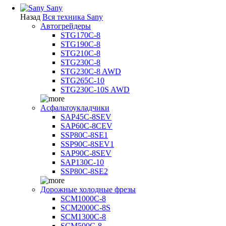
Sany
Назад
Вся техника Sany
Автогрейдеры
STG170C-8
STG190C-8
STG210C-8
STG230C-8
STG230C-8 AWD
STG265C-10
STG230C-10S AWD
Асфальтоукладчики
SAP45С-8SEV
SAP60C-8CEV
SSP80C-8SE1
SSP90C-8SEV1
SAP90C-8SEV
SAP130C-10
SSP80C-8SE2
Дорожные холодные фрезы
SCM1000C-8
SCM2000C-8S
SCM1300C-8
SCM500C-8