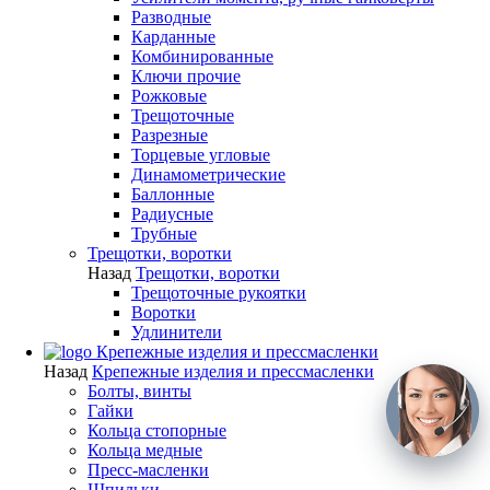
Разводные
Карданные
Комбинированные
Ключи прочие
Рожковые
Трещоточные
Разрезные
Торцевые угловые
Динамометрические
Баллонные
Радиусные
Трубные
Трещотки, воротки
Назад
Трещотки, воротки
Трещоточные рукоятки
Воротки
Удлинители
Крепежные изделия и прессмасленки
Назад
Крепежные изделия и прессмасленки
Болты, винты
Гайки
Кольца стопорные
Кольца медные
Пресс-масленки
Шпильки