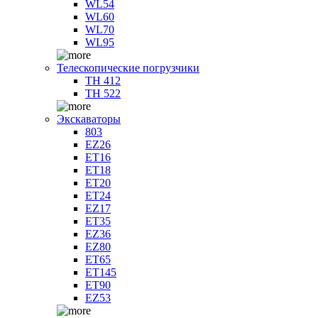
WL54
WL60
WL70
WL95
Телескопические погрузчики
TH 412
TH 522
Экскаваторы
803
EZ26
ET16
ET18
ET20
ET24
EZ17
ET35
EZ36
EZ80
ET65
ET145
ET90
EZ53