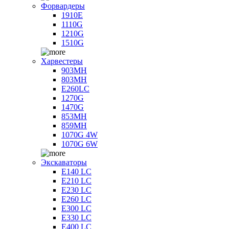
Форвардеры
1910E
1110G
1210G
1510G
Харвестеры
903MH
803MH
E260LC
1270G
1470G
853MH
859MH
1070G 4W
1070G 6W
Экскаваторы
E140 LC
E210 LC
E230 LC
E260 LC
E300 LC
E330 LC
E400 LC