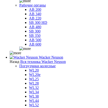
Рабочие органы
AB 200
AB 340
AB 220
SB 300 HD
AB 480
SB 300
SB 350
AB 500
AB 600
Wacker Neuson
Назад
Вся техника Wacker Neuson
Погрузчики колесные
WL20
WL20e
WL25
WL28
WL32
WL34
WL38
WL44
WL52