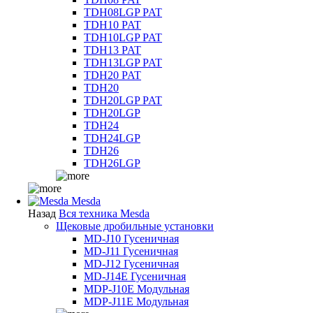
TDH08LGP PAT
TDH10 PAT
TDH10LGP PAT
TDH13 PAT
TDH13LGP PAT
TDH20 PAT
TDH20
TDH20LGP PAT
TDH20LGP
TDH24
TDH24LGP
TDH26
TDH26LGP
Mesda
Назад
Вся техника Mesda
Щековые дробильные установки
MD-J10 Гусеничная
MD-J11 Гусеничная
MD-J12 Гусеничная
MD-J14E Гусеничная
MDP-J10E Модульная
MDP-J11E Модульная