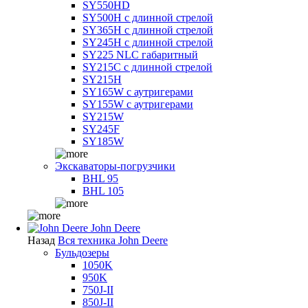
SY550HD
SY500H с длинной стрелой
SY365H с длинной стрелой
SY245H с длинной стрелой
SY225 NLC габаритный
SY215C с длинной стрелой
SY215H
SY165W с аутригерами
SY155W с аутригерами
SY215W
SY245F
SY185W
Экскаваторы-погрузчики
BHL 95
BHL 105
John Deere
Назад
Вся техника John Deere
Бульдозеры
1050K
950K
750J-II
850J-II