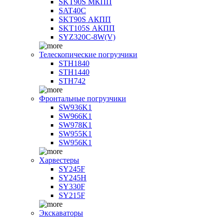
SKT90S МКПП
SAT40C
SKT90S АКПП
SKT105S АКПП
SYZ320C-8W(V)
Телескопические погрузчики
STH1840
STH1440
STH742
Фронтальные погрузчики
SW936K1
SW966K1
SW978K1
SW955K1
SW956K1
Харвестеры
SY245F
SY245H
SY330F
SY215F
Экскаваторы