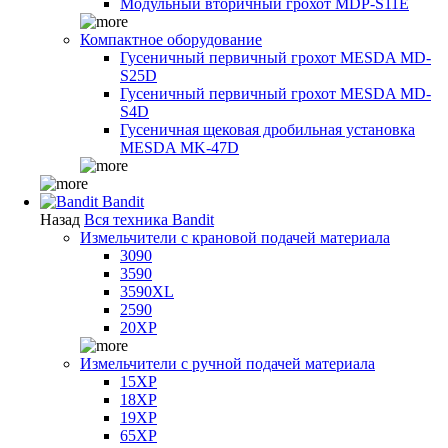
Модульный вторичный грохот MDP-S11E
Компактное оборудование
Гусеничный первичный грохот MESDA MD-
S25D
Гусеничный первичный грохот MESDA MD-
S4D
Гусеничная щековая дробильная установка
MESDA MK-47D
Bandit
Назад
Вся техника Bandit
Измельчители с крановой подачей материала
3090
3590
3590XL
2590
20XP
Измельчители с ручной подачей материала
15XP
18XP
19XP
65XP