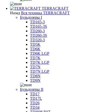
TERRACRAFT
Назад
Вся техника TERRACRAFT
Бульдозеры I
TD165-3
TD165-3S
TD260-3
TD260-3S
TD320-3
TD5K
TD6K
TD6K LGP
TD7K
TD7K LGP
TD7N
TD7N LGP
TD8N
TD9N
Бульдозеры II
TD17
TD17L
TD26
TD34
TDH08 PAT