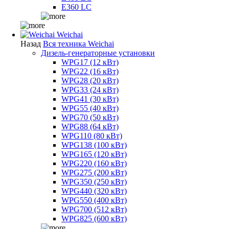
E360 LC
Weichai
Назад
Вся техника Weichai
Дизель-генераторные установки
WPG17 (12 кВт)
WPG22 (16 кВт)
WPG28 (20 кВт)
WPG33 (24 кВт)
WPG41 (30 кВт)
WPG55 (40 кВт)
WPG70 (50 кВт)
WPG88 (64 кВт)
WPG110 (80 кВт)
WPG138 (100 кВт)
WPG165 (120 кВт)
WPG220 (160 кВт)
WPG275 (200 кВт)
WPG350 (250 кВт)
WPG440 (320 кВт)
WPG550 (400 кВт)
WPG700 (512 кВт)
WPG825 (600 кВт)