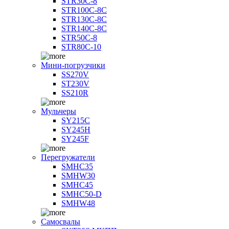
STR30C-8
STR100C-8С
STR130C-8С
STR140C-8С
STR50C-8
STR80C-10
Мини-погрузчики
SS270V
ST230V
SS210R
Мульчеры
SY215C
SY245H
SY245F
Перегружатели
SMHC35
SMHW30
SMHC45
SMHC50-D
SMHW48
Самосвалы