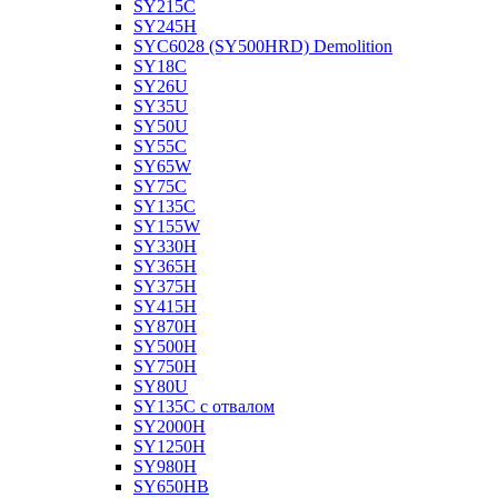
SY215C
SY245H
SYC6028 (SY500HRD) Demolition
SY18C
SY26U
SY35U
SY50U
SY55C
SY65W
SY75C
SY135C
SY155W
SY330H
SY365H
SY375H
SY415H
SY870H
SY500H
SY750H
SY80U
SY135C с отвалом
SY2000H
SY1250H
SY980H
SY650HB