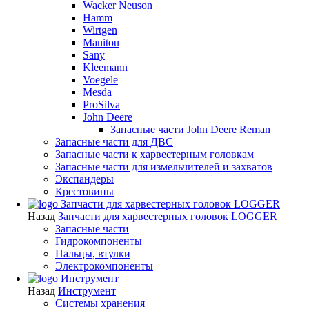
Wacker Neuson
Hamm
Wirtgen
Manitou
Sany
Kleemann
Voegele
Mesda
ProSilva
John Deere
Запасные части John Deere Reman
Запасные части для ДВС
Запасные части к харвестерным головкам
Запасные части для измельчителей и захватов
Экспандеры
Крестовины
Запчасти для харвестерных головок LOGGER
Назад
Запчасти для харвестерных головок LOGGER
Запасные части
Гидрокомпоненты
Пальцы, втулки
Электрокомпоненты
Инструмент
Назад
Инструмент
Системы хранения