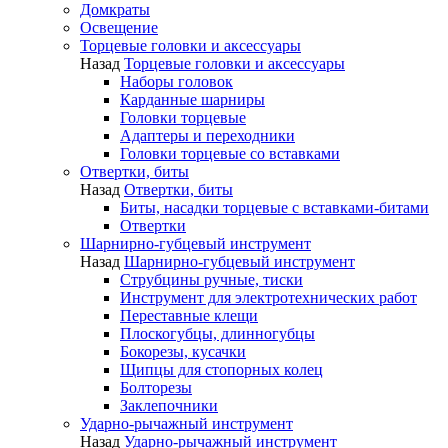
Домкраты
Освещение
Торцевые головки и аксессуары
Назад
Торцевые головки и аксессуары
Наборы головок
Карданные шарниры
Головки торцевые
Адаптеры и переходники
Головки торцевые со вставками
Отвертки, биты
Назад
Отвертки, биты
Биты, насадки торцевые с вставками-битами
Отвертки
Шарнирно-губцевый инструмент
Назад
Шарнирно-губцевый инструмент
Струбцины ручные, тиски
Инструмент для электротехнических работ
Переставные клещи
Плоскогубцы, длинногубцы
Бокорезы, кусачки
Щипцы для стопорных колец
Болторезы
Заклепочники
Ударно-рычажный инструмент
Назад
Ударно-рычажный инструмент