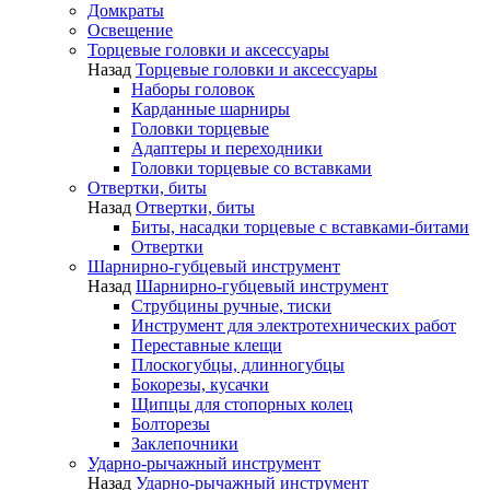
Домкраты
Освещение
Торцевые головки и аксессуары
Назад
Торцевые головки и аксессуары
Наборы головок
Карданные шарниры
Головки торцевые
Адаптеры и переходники
Головки торцевые со вставками
Отвертки, биты
Назад
Отвертки, биты
Биты, насадки торцевые с вставками-битами
Отвертки
Шарнирно-губцевый инструмент
Назад
Шарнирно-губцевый инструмент
Струбцины ручные, тиски
Инструмент для электротехнических работ
Переставные клещи
Плоскогубцы, длинногубцы
Бокорезы, кусачки
Щипцы для стопорных колец
Болторезы
Заклепочники
Ударно-рычажный инструмент
Назад
Ударно-рычажный инструмент