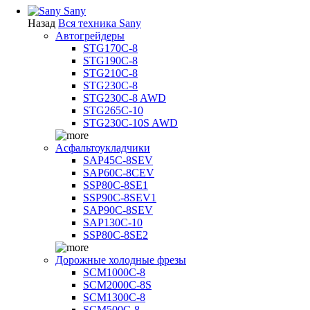
Sany
Назад
Вся техника Sany
Автогрейдеры
STG170C-8
STG190C-8
STG210C-8
STG230C-8
STG230C-8 AWD
STG265C-10
STG230C-10S AWD
Асфальтоукладчики
SAP45С-8SEV
SAP60C-8CEV
SSP80C-8SE1
SSP90C-8SEV1
SAP90C-8SEV
SAP130C-10
SSP80C-8SE2
Дорожные холодные фрезы
SCM1000C-8
SCM2000C-8S
SCM1300C-8
SCM500C-8