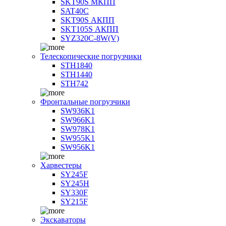
SKT90S МКПП
SAT40C
SKT90S АКПП
SKT105S АКПП
SYZ320C-8W(V)
Телескопические погрузчики
STH1840
STH1440
STH742
Фронтальные погрузчики
SW936K1
SW966K1
SW978K1
SW955K1
SW956K1
Харвестеры
SY245F
SY245H
SY330F
SY215F
Экскаваторы