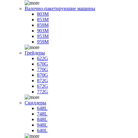
Валочно-пакетирующие машины
803M
853M
859M
903M
953M
959M
Грейдеры
622G
670G
770G
870G
872G
672G
772G
Скиддеры
648L
748L
848L
948L
640L