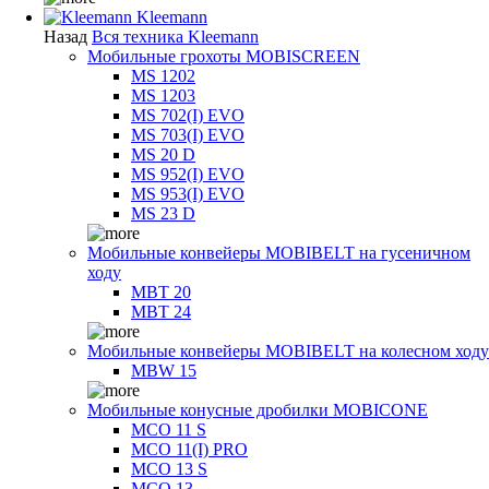
Kleemann
Назад
Вся техника Kleemann
Мобильные грохоты MOBISCREEN
MS 1202
MS 1203
MS 702(I) EVO
MS 703(I) EVO
MS 20 D
MS 952(I) EVO
MS 953(I) EVO
MS 23 D
Мобильные конвейеры MOBIBELT на гусеничном
ходу
MBT 20
MBT 24
Мобильные конвейеры MOBIBELT на колесном ходу
MBW 15
Мобильные конусные дробилки MOBICONE
MCO 11 S
MCO 11(I) PRO
MCO 13 S
MCO 13