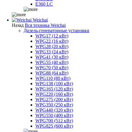
E360 LC
Weichai
Назад
Вся техника Weichai
Дизель-генераторные установки
WPG17 (12 кВт)
WPG22 (16 кВт)
WPG28 (20 кВт)
WPG33 (24 кВт)
WPG41 (30 кВт)
WPG55 (40 кВт)
WPG70 (50 кВт)
WPG88 (64 кВт)
WPG110 (80 кВт)
WPG138 (100 кВт)
WPG165 (120 кВт)
WPG220 (160 кВт)
WPG275 (200 кВт)
WPG350 (250 кВт)
WPG440 (320 кВт)
WPG550 (400 кВт)
WPG700 (512 кВт)
WPG825 (600 кВт)