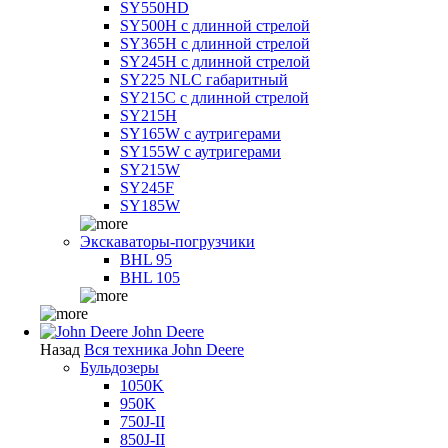
SY550HD
SY500H с длинной стрелой
SY365H с длинной стрелой
SY245H с длинной стрелой
SY225 NLC габаритный
SY215C с длинной стрелой
SY215H
SY165W с аутригерами
SY155W с аутригерами
SY215W
SY245F
SY185W
Экскаваторы-погрузчики
BHL 95
BHL 105
John Deere
Назад
Вся техника John Deere
Бульдозеры
1050K
950K
750J-II
850J-II