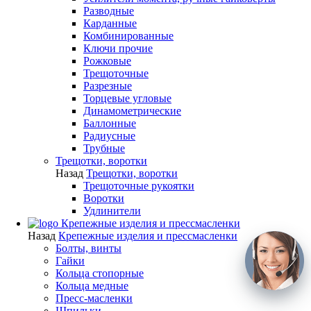
Разводные
Карданные
Комбинированные
Ключи прочие
Рожковые
Трещоточные
Разрезные
Торцевые угловые
Динамометрические
Баллонные
Радиусные
Трубные
Трещотки, воротки
Назад
Трещотки, воротки
Трещоточные рукоятки
Воротки
Удлинители
Крепежные изделия и прессмасленки
Назад
Крепежные изделия и прессмасленки
Болты, винты
Гайки
Кольца стопорные
Кольца медные
Пресс-масленки
Шпильки