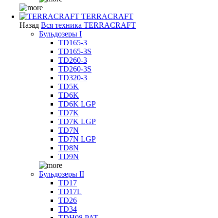
TERRACRAFT
Назад
Вся техника TERRACRAFT
Бульдозеры I
TD165-3
TD165-3S
TD260-3
TD260-3S
TD320-3
TD5K
TD6K
TD6K LGP
TD7K
TD7K LGP
TD7N
TD7N LGP
TD8N
TD9N
Бульдозеры II
TD17
TD17L
TD26
TD34
TDH08 PAT