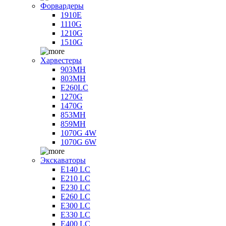
Форвардеры
1910E
1110G
1210G
1510G
Харвестеры
903MH
803MH
E260LC
1270G
1470G
853MH
859MH
1070G 4W
1070G 6W
Экскаваторы
E140 LC
E210 LC
E230 LC
E260 LC
E300 LC
E330 LC
E400 LC