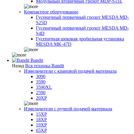
Модульный вторичный грохот MDP-S11E
Компактное оборудование
Гусеничный первичный грохот MESDA MD-
S25D
Гусеничный первичный грохот MESDA MD-
S4D
Гусеничная щековая дробильная установка
MESDA MK-47D
Bandit
Назад
Вся техника Bandit
Измельчители с крановой подачей материала
3090
3590
3590XL
2590
20XP
Измельчители с ручной подачей материала
15XP
18XP
19XP
65XP