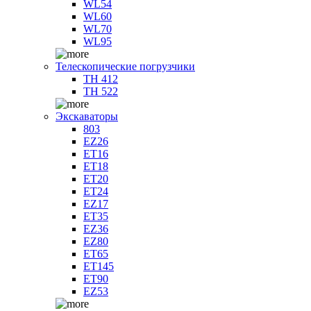
WL54
WL60
WL70
WL95
Телескопические погрузчики
TH 412
TH 522
Экскаваторы
803
EZ26
ET16
ET18
ET20
ET24
EZ17
ET35
EZ36
EZ80
ET65
ET145
ET90
EZ53