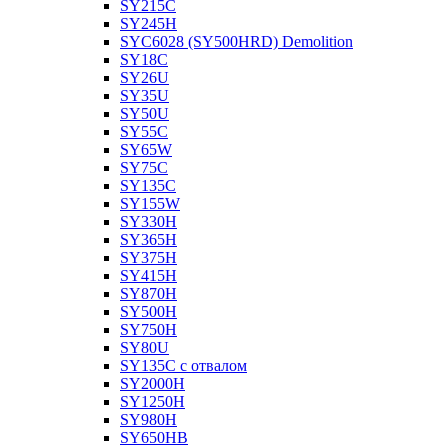
SY215C
SY245H
SYC6028 (SY500HRD) Demolition
SY18C
SY26U
SY35U
SY50U
SY55C
SY65W
SY75C
SY135C
SY155W
SY330H
SY365H
SY375H
SY415H
SY870H
SY500H
SY750H
SY80U
SY135C с отвалом
SY2000H
SY1250H
SY980H
SY650HB