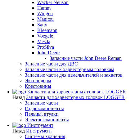
Wacker Neuson
Hamm
Wirtgen
Manitou
Sany
Kleemann
Voegele
Mesda
ProSilva
John Deere
Запасные части John Deere Reman
Запасные части для ДВС
Запасные части к харвестерным головкам
Запасные части для измельчителей и захватов
Экспандеры
Крестовины
Запчасти для харвестерных головок LOGGER
Назад
Запчасти для харвестерных головок LOGGER
Запасные части
Гидрокомпоненты
Пальцы, втулки
Электрокомпоненты
Инструмент
Назад
Инструмент
Системы хранения