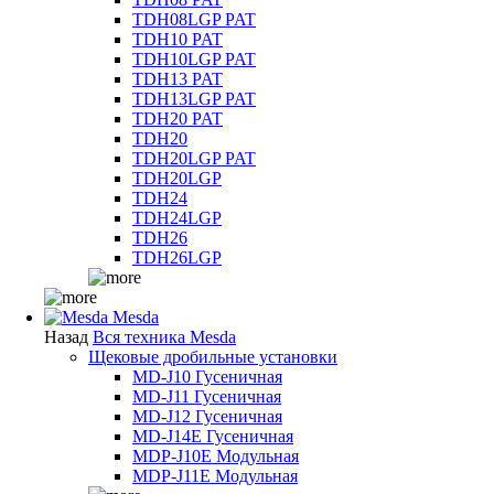
TDH08LGP PAT
TDH10 PAT
TDH10LGP PAT
TDH13 PAT
TDH13LGP PAT
TDH20 PAT
TDH20
TDH20LGP PAT
TDH20LGP
TDH24
TDH24LGP
TDH26
TDH26LGP
Mesda
Назад
Вся техника Mesda
Щековые дробильные установки
MD-J10 Гусеничная
MD-J11 Гусеничная
MD-J12 Гусеничная
MD-J14E Гусеничная
MDP-J10E Модульная
MDP-J11E Модульная