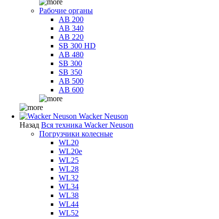
Рабочие органы
AB 200
AB 340
AB 220
SB 300 HD
AB 480
SB 300
SB 350
AB 500
AB 600
Wacker Neuson
Назад
Вся техника Wacker Neuson
Погрузчики колесные
WL20
WL20e
WL25
WL28
WL32
WL34
WL38
WL44
WL52