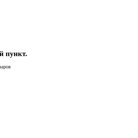
й пункт
.
варов