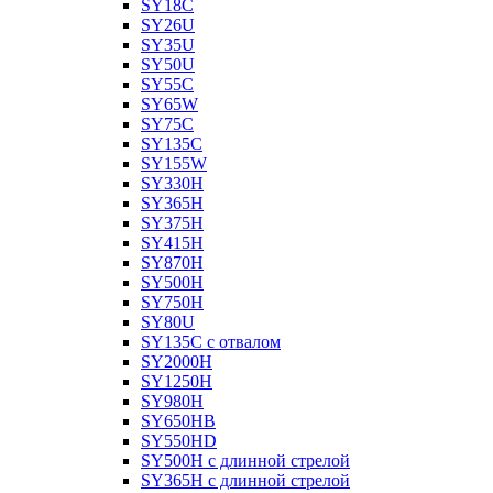
SY18C
SY26U
SY35U
SY50U
SY55C
SY65W
SY75C
SY135C
SY155W
SY330H
SY365H
SY375H
SY415H
SY870H
SY500H
SY750H
SY80U
SY135C с отвалом
SY2000H
SY1250H
SY980H
SY650HB
SY550HD
SY500H с длинной стрелой
SY365H с длинной стрелой