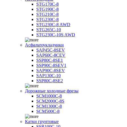
STG170C-8
STG190C-8
STG210C-8
STG230C-8
STG230C-8 AWD
STG265C-10
STG230C-10S AWD
Асфальтоукладчики
SAP45С-8SEV
SAP60C-8CEV
SSP80C-8SE1
SSP90C-8SEV1
SAP90C-8SEV
SAP130C-10
SSP80C-8SE2
Дорожные холодные фрезы
SCM1000C-8
SCM2000C-8S
SCM1300C-8
SCM500C-8
Катки грунтовые
SSR100C-10