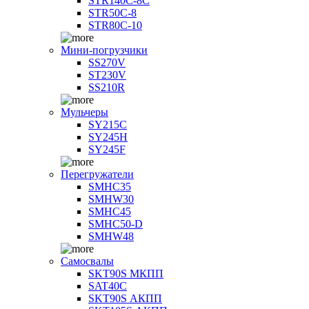
STR140C-8С
STR50C-8
STR80C-10
Мини-погрузчики
SS270V
ST230V
SS210R
Мульчеры
SY215C
SY245H
SY245F
Перегружатели
SMHC35
SMHW30
SMHC45
SMHC50-D
SMHW48
Самосвалы
SKT90S МКПП
SAT40C
SKT90S АКПП