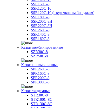
SSR150C-8
SSR120C-10
SSR120C-10 (с кулачковым бандажом)
SSR180C-8
SSR200C-8H
SSR220C-8H
SSR260C-8
SSR140C-8
SSR160C-8
Катки комбинированные
SZR30C-8
SZR50C-8
Катки пневмошинные
SPR260C-8
SPR160C-8
SPR200C-8
SPR300C-8
Катки тандемные
STR30C-8
STR100C-8С
STR130C-8С