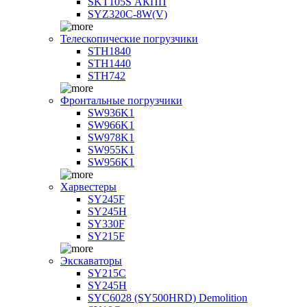
SKT105S АКПП
SYZ320C-8W(V)
Телескопические погрузчики
STH1840
STH1440
STH742
Фронтальные погрузчики
SW936K1
SW966K1
SW978K1
SW955K1
SW956K1
Харвестеры
SY245F
SY245H
SY330F
SY215F
Экскаваторы
SY215C
SY245H
SYC6028 (SY500HRD) Demolition