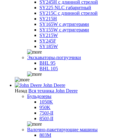
SY245H с длинной стрелой
SY225 NLC габаритный
SY215C с длинной стрелой
SY215H
SY165W с аутригерами
SY155W с аутригерами
SY215W
SY245F
SY185W
Экскаваторы-погрузчики
BHL 95
BHL 105
John Deere
Назад
Вся техника John Deere
Бульдозеры
1050K
950K
750J-II
850J-II
Валочно-пакетирующие машины
803M