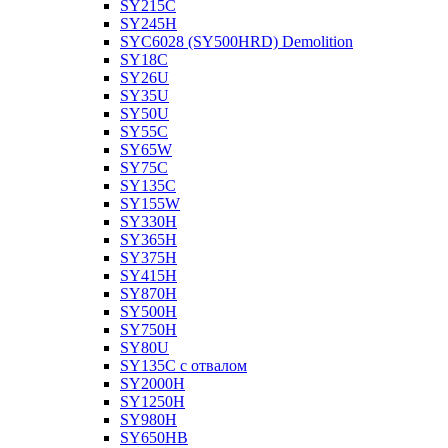
SY215C
SY245H
SYC6028 (SY500HRD) Demolition
SY18C
SY26U
SY35U
SY50U
SY55C
SY65W
SY75C
SY135C
SY155W
SY330H
SY365H
SY375H
SY415H
SY870H
SY500H
SY750H
SY80U
SY135C с отвалом
SY2000H
SY1250H
SY980H
SY650HB