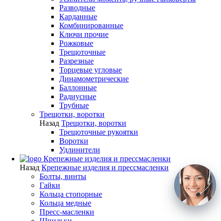
Разводные
Карданные
Комбинированные
Ключи прочие
Рожковые
Трещоточные
Разрезные
Торцевые угловые
Динамометрические
Баллонные
Радиусные
Трубные
Трещотки, воротки
Назад
Трещотки, воротки
Трещоточные рукоятки
Воротки
Удлинители
Крепежные изделия и прессмасленки
Назад
Крепежные изделия и прессмасленки
Болты, винты
Гайки
Кольца стопорные
Кольца медные
Пресс-масленки
Шпильки