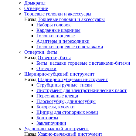
Домкраты
Освещение
Торцевые головки и аксессуары
Назад
Торцевые головки и аксессуары
Наборы головок
Карданные шарниры
Головки торцевые
Адаптеры и переходники
Головки торцевые со вставками
Отвертки, биты
Назад
Отвертки, биты
Биты, насадки торцевые с вставками-битами
Отвертки
Шарнирно-губцевый инструмент
Назад
Шарнирно-губцевый инструмент
Струбцины ручные, тиски
Инструмент для электротехнических работ
Переставные клещи
Плоскогубцы, длинногубцы
Бокорезы, кусачки
Щипцы для стопорных колец
Болторезы
Заклепочники
Ударно-рычажный инструмент
Назад
Ударно-рычажный инструмент