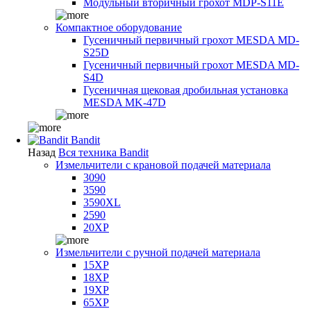
Модульный вторичный грохот MDP-S11E
Компактное оборудование
Гусеничный первичный грохот MESDA MD-
S25D
Гусеничный первичный грохот MESDA MD-
S4D
Гусеничная щековая дробильная установка
MESDA MK-47D
Bandit
Назад
Вся техника Bandit
Измельчители с крановой подачей материала
3090
3590
3590XL
2590
20XP
Измельчители с ручной подачей материала
15XP
18XP
19XP
65XP