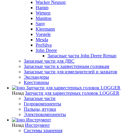
Wacker Neuson
Hamm
Wirtgen
Manitou
Sany
Kleemann
Voegele
Mesda
ProSilva
John Deere
Запасные части John Deere Reman
Запасные части для ДВС
Запасные части к харвестерным головкам
Запасные части для измельчителей и захватов
Экспандеры
Крестовины
Запчасти для харвестерных головок LOGGER
Назад
Запчасти для харвестерных головок LOGGER
Запасные части
Гидрокомпоненты
Пальцы, втулки
Электрокомпоненты
Инструмент
Назад
Инструмент
Системы хранения