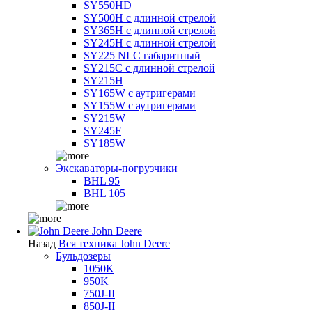
SY550HD
SY500H с длинной стрелой
SY365H с длинной стрелой
SY245H с длинной стрелой
SY225 NLC габаритный
SY215C с длинной стрелой
SY215H
SY165W с аутригерами
SY155W с аутригерами
SY215W
SY245F
SY185W
Экскаваторы-погрузчики
BHL 95
BHL 105
John Deere
Назад
Вся техника John Deere
Бульдозеры
1050K
950K
750J-II
850J-II