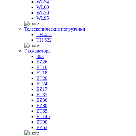
WL54
WL60
WL70
WL95
Телескопические погрузчики
TH 412
TH 522
Экскаваторы
803
EZ26
ET16
ET18
ET20
ET24
EZ17
ET35
EZ36
EZ80
ET65
ET145
ET90
EZ53