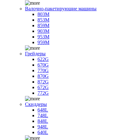
Валочно-пакетирующие машины
803M
853M
859M
903M
953M
959M
Грейдеры
622G
670G
770G
870G
872G
672G
772G
Скиддеры
648L
748L
848L
948L
640L