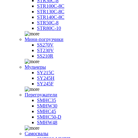
STR30C-8
STR100C-8С
STR130C-8С
STR140C-8С
STR50C-8
STR80C-10
Мини-погрузчики
SS270V
ST230V
SS210R
Мульчеры
SY215C
SY245H
SY245F
Перегружатели
SMHC35
SMHW30
SMHC45
SMHC50-D
SMHW48
Самосвалы