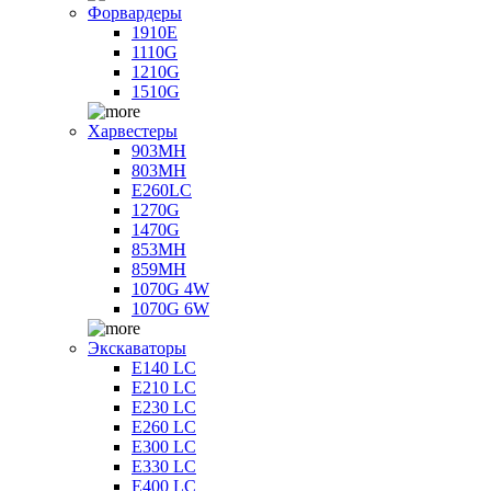
Форвардеры
1910E
1110G
1210G
1510G
Харвестеры
903MH
803MH
E260LC
1270G
1470G
853MH
859MH
1070G 4W
1070G 6W
Экскаваторы
E140 LC
E210 LC
E230 LC
E260 LC
E300 LC
E330 LC
E400 LC