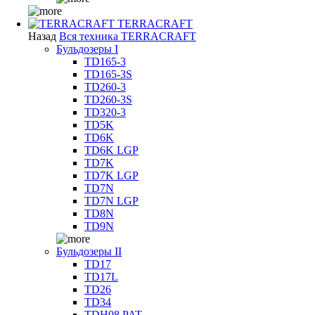
TERRACRAFT
Назад
Вся техника TERRACRAFT
Бульдозеры I
TD165-3
TD165-3S
TD260-3
TD260-3S
TD320-3
TD5K
TD6K
TD6K LGP
TD7K
TD7K LGP
TD7N
TD7N LGP
TD8N
TD9N
Бульдозеры II
TD17
TD17L
TD26
TD34
TDH08 PAT