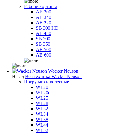
Рабочие органы
AB 200
AB 340
AB 220
SB 300 HD
AB 480
SB 300
SB 350
AB 500
AB 600
Wacker Neuson
Назад
Вся техника Wacker Neuson
Погрузчики колесные
WL20
WL20e
WL25
WL28
WL32
WL34
WL38
WL44
WL52