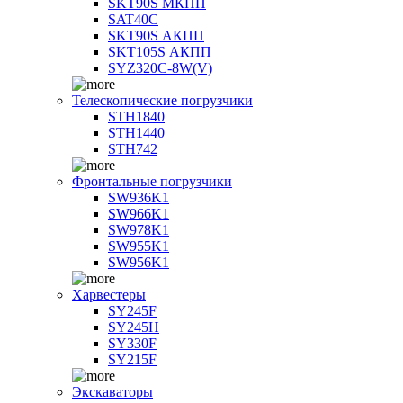
SKT90S МКПП
SAT40C
SKT90S АКПП
SKT105S АКПП
SYZ320C-8W(V)
Телескопические погрузчики
STH1840
STH1440
STH742
Фронтальные погрузчики
SW936K1
SW966K1
SW978K1
SW955K1
SW956K1
Харвестеры
SY245F
SY245H
SY330F
SY215F
Экскаваторы