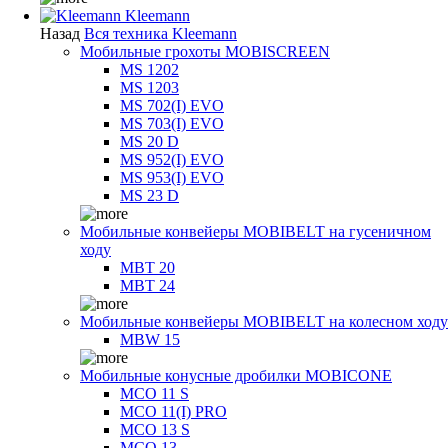
Kleemann
Назад
Вся техника Kleemann
Мобильные грохоты MOBISCREEN
MS 1202
MS 1203
MS 702(I) EVO
MS 703(I) EVO
MS 20 D
MS 952(I) EVO
MS 953(I) EVO
MS 23 D
Мобильные конвейеры MOBIBELT на гусеничном
ходу
MBT 20
MBT 24
Мобильные конвейеры MOBIBELT на колесном ходу
MBW 15
Мобильные конусные дробилки MOBICONE
MCO 11 S
MCO 11(I) PRO
MCO 13 S
MCO 13