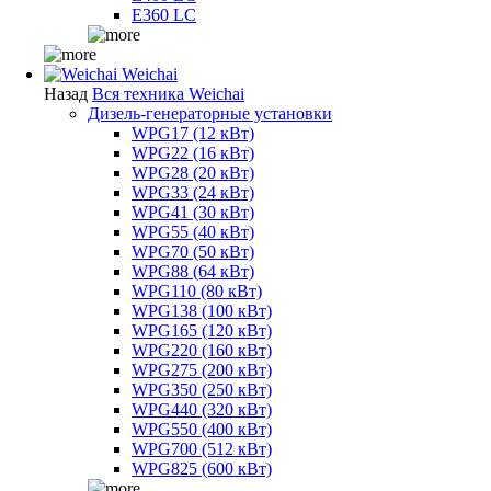
E360 LC
Weichai
Назад
Вся техника Weichai
Дизель-генераторные установки
WPG17 (12 кВт)
WPG22 (16 кВт)
WPG28 (20 кВт)
WPG33 (24 кВт)
WPG41 (30 кВт)
WPG55 (40 кВт)
WPG70 (50 кВт)
WPG88 (64 кВт)
WPG110 (80 кВт)
WPG138 (100 кВт)
WPG165 (120 кВт)
WPG220 (160 кВт)
WPG275 (200 кВт)
WPG350 (250 кВт)
WPG440 (320 кВт)
WPG550 (400 кВт)
WPG700 (512 кВт)
WPG825 (600 кВт)