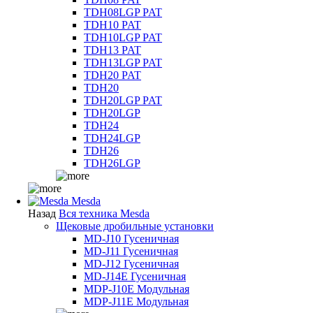
TDH08LGP PAT
TDH10 PAT
TDH10LGP PAT
TDH13 PAT
TDH13LGP PAT
TDH20 PAT
TDH20
TDH20LGP PAT
TDH20LGP
TDH24
TDH24LGP
TDH26
TDH26LGP
Mesda
Назад
Вся техника Mesda
Щековые дробильные установки
MD-J10 Гусеничная
MD-J11 Гусеничная
MD-J12 Гусеничная
MD-J14E Гусеничная
MDP-J10E Модульная
MDP-J11E Модульная