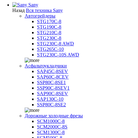
Sany
Назад
Вся техника Sany
Автогрейдеры
STG170C-8
STG190C-8
STG210C-8
STG230C-8
STG230C-8 AWD
STG265C-10
STG230C-10S AWD
Асфальтоукладчики
SAP45С-8SEV
SAP60C-8CEV
SSP80C-8SE1
SSP90C-8SEV1
SAP90C-8SEV
SAP130C-10
SSP80C-8SE2
Дорожные холодные фрезы
SCM1000C-8
SCM2000C-8S
SCM1300C-8
SCM500C-8