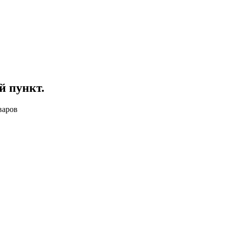
й пункт
.
варов