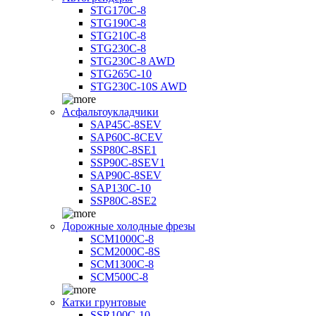
STG170C-8
STG190C-8
STG210C-8
STG230C-8
STG230C-8 AWD
STG265C-10
STG230C-10S AWD
Асфальтоукладчики
SAP45С-8SEV
SAP60C-8CEV
SSP80C-8SE1
SSP90C-8SEV1
SAP90C-8SEV
SAP130C-10
SSP80C-8SE2
Дорожные холодные фрезы
SCM1000C-8
SCM2000C-8S
SCM1300C-8
SCM500C-8
Катки грунтовые
SSR100C-10