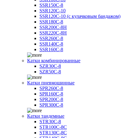
SSR150C-8
SSR120C-10
SSR120C-10 (с кулачковым бандажом)
SSR180C-8
SSR200C-8H
SSR220C-8H
SSR260C-8
SSR140C-8
SSR160C-8
Катки комбинированные
SZR30C-8
SZR50C-8
Катки пневмошинные
SPR260C-8
SPR160C-8
SPR200C-8
SPR300C-8
Катки тандемные
STR30C-8
STR100C-8С
STR130C-8С