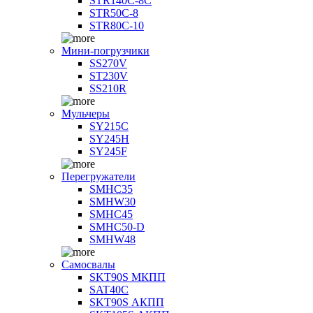
STR140C-8С
STR50C-8
STR80C-10
Мини-погрузчики
SS270V
ST230V
SS210R
Мульчеры
SY215C
SY245H
SY245F
Перегружатели
SMHC35
SMHW30
SMHC45
SMHC50-D
SMHW48
Самосвалы
SKT90S МКПП
SAT40C
SKT90S АКПП