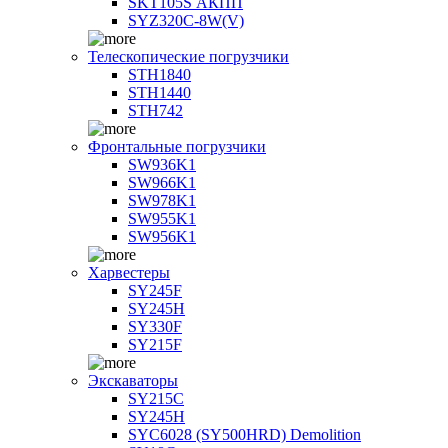
SKT105S АКПП
SYZ320C-8W(V)
Телескопические погрузчики
STH1840
STH1440
STH742
Фронтальные погрузчики
SW936K1
SW966K1
SW978K1
SW955K1
SW956K1
Харвестеры
SY245F
SY245H
SY330F
SY215F
Экскаваторы
SY215C
SY245H
SYC6028 (SY500HRD) Demolition