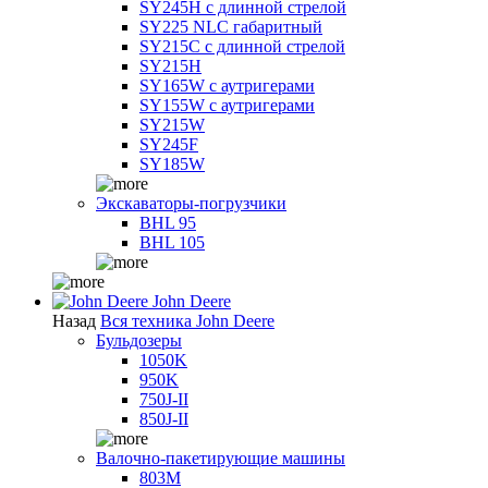
SY245H с длинной стрелой
SY225 NLC габаритный
SY215C с длинной стрелой
SY215H
SY165W с аутригерами
SY155W с аутригерами
SY215W
SY245F
SY185W
Экскаваторы-погрузчики
BHL 95
BHL 105
John Deere
Назад
Вся техника John Deere
Бульдозеры
1050K
950K
750J-II
850J-II
Валочно-пакетирующие машины
803M