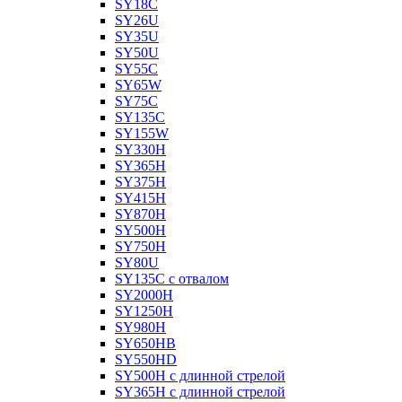
SY18C
SY26U
SY35U
SY50U
SY55C
SY65W
SY75C
SY135C
SY155W
SY330H
SY365H
SY375H
SY415H
SY870H
SY500H
SY750H
SY80U
SY135C с отвалом
SY2000H
SY1250H
SY980H
SY650HB
SY550HD
SY500H с длинной стрелой
SY365H с длинной стрелой