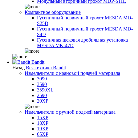
Модульный вторичный грохот MDP-S11E
Компактное оборудование
Гусеничный первичный грохот MESDA MD-
S25D
Гусеничный первичный грохот MESDA MD-
S4D
Гусеничная щековая дробильная установка
MESDA MK-47D
Bandit
Назад
Вся техника Bandit
Измельчители с крановой подачей материала
3090
3590
3590XL
2590
20XP
Измельчители с ручной подачей материала
15XP
18XP
19XP
65XP