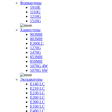
Форвардеры
1910E
1110G
1210G
1510G
Харвестеры
903MH
803MH
E260LC
1270G
1470G
853MH
859MH
1070G 4W
1070G 6W
Экскаваторы
E140 LC
E210 LC
E230 LC
E260 LC
E300 LC
E330 LC
E400 LC