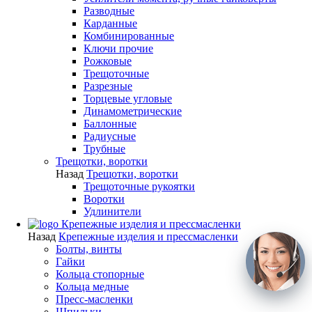
Разводные
Карданные
Комбинированные
Ключи прочие
Рожковые
Трещоточные
Разрезные
Торцевые угловые
Динамометрические
Баллонные
Радиусные
Трубные
Трещотки, воротки
Назад
Трещотки, воротки
Трещоточные рукоятки
Воротки
Удлинители
Крепежные изделия и прессмасленки
Назад
Крепежные изделия и прессмасленки
Болты, винты
Гайки
Кольца стопорные
Кольца медные
Пресс-масленки
Шпильки