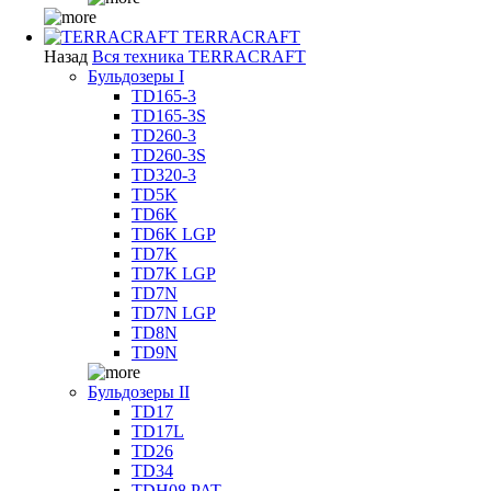
TERRACRAFT
Назад
Вся техника TERRACRAFT
Бульдозеры I
TD165-3
TD165-3S
TD260-3
TD260-3S
TD320-3
TD5K
TD6K
TD6K LGP
TD7K
TD7K LGP
TD7N
TD7N LGP
TD8N
TD9N
Бульдозеры II
TD17
TD17L
TD26
TD34
TDH08 PAT