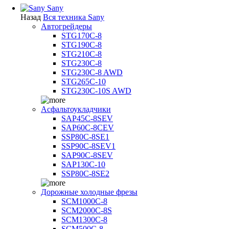
Sany
Назад
Вся техника Sany
Автогрейдеры
STG170C-8
STG190C-8
STG210C-8
STG230C-8
STG230C-8 AWD
STG265C-10
STG230C-10S AWD
Асфальтоукладчики
SAP45С-8SEV
SAP60C-8CEV
SSP80C-8SE1
SSP90C-8SEV1
SAP90C-8SEV
SAP130C-10
SSP80C-8SE2
Дорожные холодные фрезы
SCM1000C-8
SCM2000C-8S
SCM1300C-8
SCM500C-8