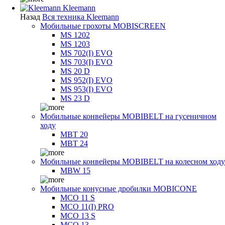
Kleemann
Назад
Вся техника Kleemann
Мобильные грохоты MOBISCREEN
MS 1202
MS 1203
MS 702(I) EVO
MS 703(I) EVO
MS 20 D
MS 952(I) EVO
MS 953(I) EVO
MS 23 D
Мобильные конвейеры MOBIBELT на гусеничном
ходу
MBT 20
MBT 24
Мобильные конвейеры MOBIBELT на колесном ходу
MBW 15
Мобильные конусные дробилки MOBICONE
MCO 11 S
MCO 11(I) PRO
MCO 13 S
MCO 13