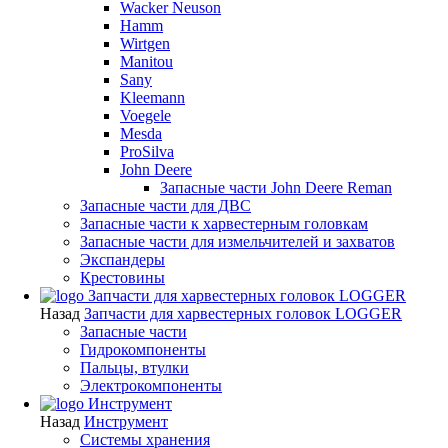
Wacker Neuson
Hamm
Wirtgen
Manitou
Sany
Kleemann
Voegele
Mesda
ProSilva
John Deere
Запасные части John Deere Reman
Запасные части для ДВС
Запасные части к харвестерным головкам
Запасные части для измельчителей и захватов
Экспандеры
Крестовины
Запчасти для харвестерных головок LOGGER
Назад
Запчасти для харвестерных головок LOGGER
Запасные части
Гидрокомпоненты
Пальцы, втулки
Электрокомпоненты
Инструмент
Назад
Инструмент
Системы хранения