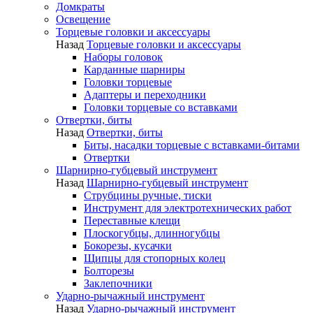
Домкраты
Освещение
Торцевые головки и аксессуары
Назад
Торцевые головки и аксессуары
Наборы головок
Карданные шарниры
Головки торцевые
Адаптеры и переходники
Головки торцевые со вставками
Отвертки, биты
Назад
Отвертки, биты
Биты, насадки торцевые с вставками-битами
Отвертки
Шарнирно-губцевый инструмент
Назад
Шарнирно-губцевый инструмент
Струбцины ручные, тиски
Инструмент для электротехнических работ
Переставные клещи
Плоскогубцы, длинногубцы
Бокорезы, кусачки
Щипцы для стопорных колец
Болторезы
Заклепочники
Ударно-рычажный инструмент
Назад
Ударно-рычажный инструмент