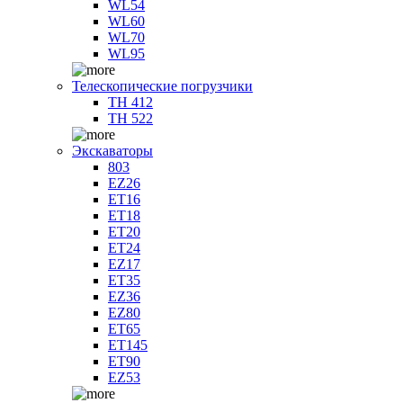
WL54
WL60
WL70
WL95
Телескопические погрузчики
TH 412
TH 522
Экскаваторы
803
EZ26
ET16
ET18
ET20
ET24
EZ17
ET35
EZ36
EZ80
ET65
ET145
ET90
EZ53