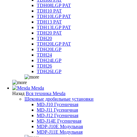
TDH08LGP PAT
TDH10 PAT
TDH10LGP PAT
TDH13 PAT
TDH13LGP PAT
TDH20 PAT
TDH20
TDH20LGP PAT
TDH20LGP
TDH24
TDH24LGP
TDH26
TDH26LGP
Mesda
Назад
Вся техника Mesda
Щековые дробильные установки
MD-J10 Гусеничная
MD-J11 Гусеничная
MD-J12 Гусеничная
MD-J14E Гусеничная
MDP-J10E Модульная
MDP-J11E Модульная