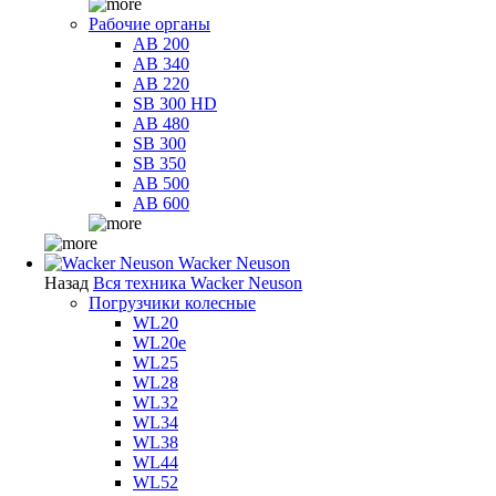
Рабочие органы
AB 200
AB 340
AB 220
SB 300 HD
AB 480
SB 300
SB 350
AB 500
AB 600
Wacker Neuson
Назад
Вся техника Wacker Neuson
Погрузчики колесные
WL20
WL20e
WL25
WL28
WL32
WL34
WL38
WL44
WL52