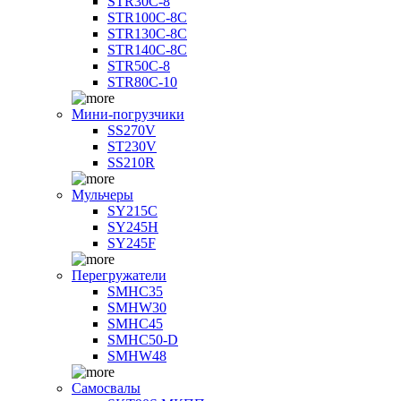
STR30C-8
STR100C-8С
STR130C-8С
STR140C-8С
STR50C-8
STR80C-10
Мини-погрузчики
SS270V
ST230V
SS210R
Мульчеры
SY215C
SY245H
SY245F
Перегружатели
SMHC35
SMHW30
SMHC45
SMHC50-D
SMHW48
Самосвалы