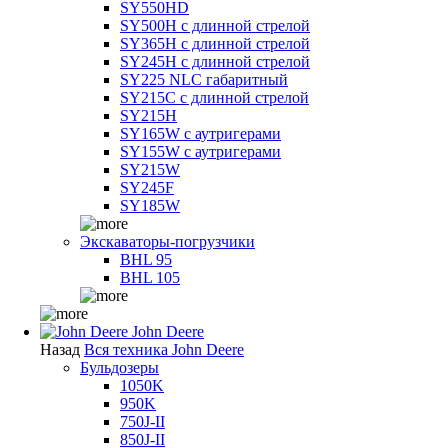
SY550HD
SY500H с длинной стрелой
SY365H с длинной стрелой
SY245H с длинной стрелой
SY225 NLC габаритный
SY215C с длинной стрелой
SY215H
SY165W с аутригерами
SY155W с аутригерами
SY215W
SY245F
SY185W
Экскаваторы-погрузчики
BHL 95
BHL 105
John Deere
Назад
Вся техника John Deere
Бульдозеры
1050K
950K
750J-II
850J-II