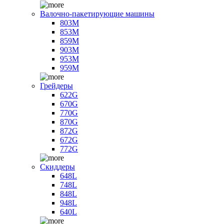
Валочно-пакетирующие машины
803M
853M
859M
903M
953M
959M
Грейдеры
622G
670G
770G
870G
872G
672G
772G
Скиддеры
648L
748L
848L
948L
640L