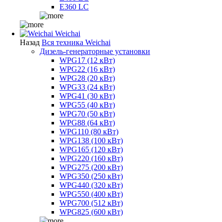
E360 LC
Weichai
Назад
Вся техника Weichai
Дизель-генераторные установки
WPG17 (12 кВт)
WPG22 (16 кВт)
WPG28 (20 кВт)
WPG33 (24 кВт)
WPG41 (30 кВт)
WPG55 (40 кВт)
WPG70 (50 кВт)
WPG88 (64 кВт)
WPG110 (80 кВт)
WPG138 (100 кВт)
WPG165 (120 кВт)
WPG220 (160 кВт)
WPG275 (200 кВт)
WPG350 (250 кВт)
WPG440 (320 кВт)
WPG550 (400 кВт)
WPG700 (512 кВт)
WPG825 (600 кВт)