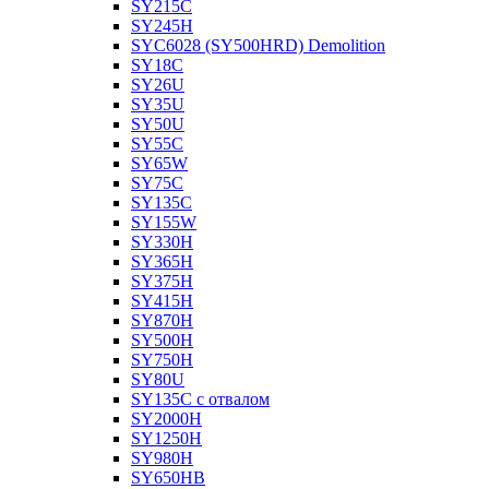
SY215C
SY245H
SYC6028 (SY500HRD) Demolition
SY18C
SY26U
SY35U
SY50U
SY55C
SY65W
SY75C
SY135C
SY155W
SY330H
SY365H
SY375H
SY415H
SY870H
SY500H
SY750H
SY80U
SY135C с отвалом
SY2000H
SY1250H
SY980H
SY650HB