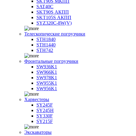
SKT90S МКПП
SAT40C
SKT90S АКПП
SKT105S АКПП
SYZ320C-8W(V)
Телескопические погрузчики
STH1840
STH1440
STH742
Фронтальные погрузчики
SW936K1
SW966K1
SW978K1
SW955K1
SW956K1
Харвестеры
SY245F
SY245H
SY330F
SY215F
Экскаваторы