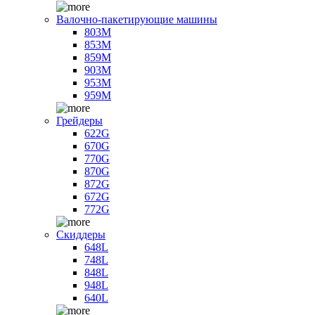
Валочно-пакетирующие машины
803M
853M
859M
903M
953M
959M
Грейдеры
622G
670G
770G
870G
872G
672G
772G
Скиддеры
648L
748L
848L
948L
640L