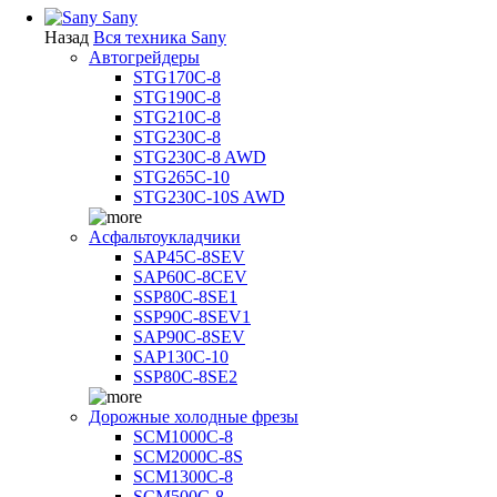
Sany
Назад
Вся техника Sany
Автогрейдеры
STG170C-8
STG190C-8
STG210C-8
STG230C-8
STG230C-8 AWD
STG265C-10
STG230C-10S AWD
Асфальтоукладчики
SAP45С-8SEV
SAP60C-8CEV
SSP80C-8SE1
SSP90C-8SEV1
SAP90C-8SEV
SAP130C-10
SSP80C-8SE2
Дорожные холодные фрезы
SCM1000C-8
SCM2000C-8S
SCM1300C-8
SCM500C-8