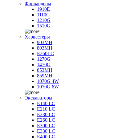
Форвардеры
1910E
1110G
1210G
1510G
Харвестеры
903MH
803MH
E260LC
1270G
1470G
853MH
859MH
1070G 4W
1070G 6W
Экскаваторы
E140 LC
E210 LC
E230 LC
E260 LC
E300 LC
E330 LC
E400 LC