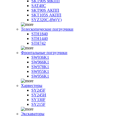
SKT90S МКПП
SAT40C
SKT90S АКПП
SKT105S АКПП
SYZ320C-8W(V)
Телескопические погрузчики
STH1840
STH1440
STH742
Фронтальные погрузчики
SW936K1
SW966K1
SW978K1
SW955K1
SW956K1
Харвестеры
SY245F
SY245H
SY330F
SY215F
Экскаваторы