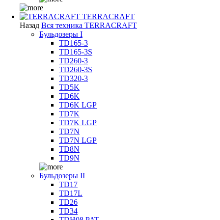
TERRACRAFT
Назад
Вся техника TERRACRAFT
Бульдозеры I
TD165-3
TD165-3S
TD260-3
TD260-3S
TD320-3
TD5K
TD6K
TD6K LGP
TD7K
TD7K LGP
TD7N
TD7N LGP
TD8N
TD9N
Бульдозеры II
TD17
TD17L
TD26
TD34
TDH08 PAT