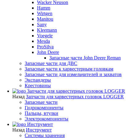
Wacker Neuson
Hamm
Wirtgen
Manitou
Sany
Kleemann
Voegele
Mesda
ProSilva
John Deere
Запасные части John Deere Reman
Запасные части для ДВС
Запасные части к харвестерным головкам
Запасные части для измельчителей и захватов
Экспандеры
Крестовины
Запчасти для харвестерных головок LOGGER
Назад
Запчасти для харвестерных головок LOGGER
Запасные части
Гидрокомпоненты
Пальцы, втулки
Электрокомпоненты
Инструмент
Назад
Инструмент
Системы хранения