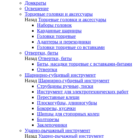
Домкраты
Освещение
Торцевые головки и аксессуары
Назад
Торцевые головки и аксессуары
Наборы головок
Карданные шарниры
Головки торцевые
Адаптеры и переходники
Головки торцевые со вставками
Отвертки, биты
Назад
Отвертки, биты
Биты, насадки торцевые с вставками-битами
Отвертки
Шарнирно-губцевый инструмент
Назад
Шарнирно-губцевый инструмент
Струбцины ручные, тиски
Инструмент для электротехнических работ
Переставные клещи
Плоскогубцы, длинногубцы
Бокорезы, кусачки
Щипцы для стопорных колец
Болторезы
Заклепочники
Ударно-рычажный инструмент
Назад
Ударно-рычажный инструмент