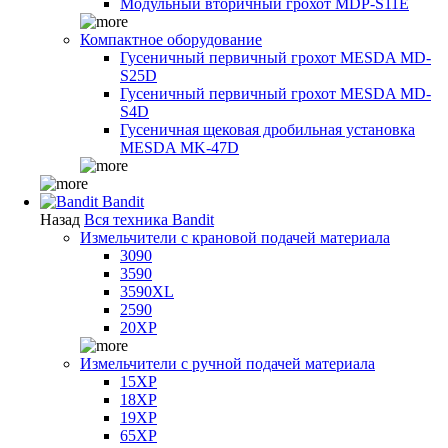
Модульный вторичный грохот MDP-S11E
Компактное оборудование
Гусеничный первичный грохот MESDA MD-
S25D
Гусеничный первичный грохот MESDA MD-
S4D
Гусеничная щековая дробильная установка
MESDA MK-47D
Bandit
Назад
Вся техника Bandit
Измельчители с крановой подачей материала
3090
3590
3590XL
2590
20XP
Измельчители с ручной подачей материала
15XP
18XP
19XP
65XP