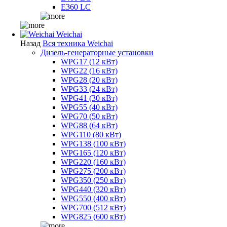
E360 LC
Weichai
Назад
Вся техника Weichai
Дизель-генераторные установки
WPG17 (12 кВт)
WPG22 (16 кВт)
WPG28 (20 кВт)
WPG33 (24 кВт)
WPG41 (30 кВт)
WPG55 (40 кВт)
WPG70 (50 кВт)
WPG88 (64 кВт)
WPG110 (80 кВт)
WPG138 (100 кВт)
WPG165 (120 кВт)
WPG220 (160 кВт)
WPG275 (200 кВт)
WPG350 (250 кВт)
WPG440 (320 кВт)
WPG550 (400 кВт)
WPG700 (512 кВт)
WPG825 (600 кВт)