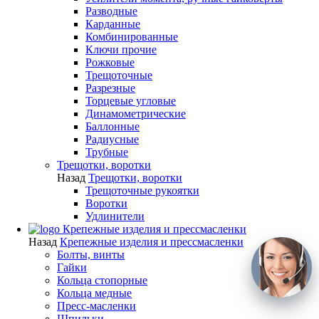
Разводные
Карданные
Комбинированные
Ключи прочие
Рожковые
Трещоточные
Разрезные
Торцевые угловые
Динамометрические
Баллонные
Радиусные
Трубные
Трещотки, воротки
Назад
Трещотки, воротки
Трещоточные рукоятки
Воротки
Удлинители
Крепежные изделия и прессмасленки
Назад
Крепежные изделия и прессмасленки
Болты, винты
Гайки
Кольца стопорные
Кольца медные
Пресс-масленки
Шпильки