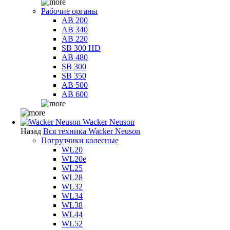
Рабочие органы
AB 200
AB 340
AB 220
SB 300 HD
AB 480
SB 300
SB 350
AB 500
AB 600
Wacker Neuson
Назад
Вся техника Wacker Neuson
Погрузчики колесные
WL20
WL20e
WL25
WL28
WL32
WL34
WL38
WL44
WL52