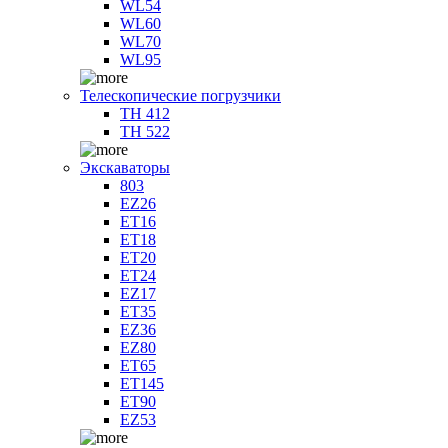
WL54
WL60
WL70
WL95
Телескопические погрузчики
TH 412
TH 522
Экскаваторы
803
EZ26
ET16
ET18
ET20
ET24
EZ17
ET35
EZ36
EZ80
ET65
ET145
ET90
EZ53