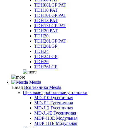
TDH08LGP PAT
TDH10 PAT
TDH10LGP PAT
TDH13 PAT
TDH13LGP PAT
TDH20 PAT
TDH20
TDH20LGP PAT
TDH20LGP
TDH24
TDH24LGP
TDH26
TDH26LGP
Mesda
Назад
Вся техника Mesda
Щековые дробильные установки
MD-J10 Гусеничная
MD-J11 Гусеничная
MD-J12 Гусеничная
MD-J14E Гусеничная
MDP-J10E Модульная
MDP-J11E Модульная