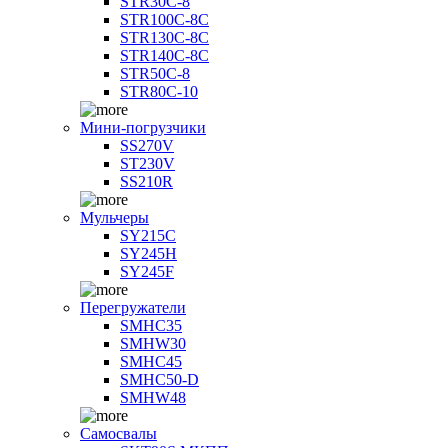
STR30C-8
STR100C-8С
STR130C-8С
STR140C-8С
STR50C-8
STR80C-10
Мини-погрузчики
SS270V
ST230V
SS210R
Мульчеры
SY215C
SY245H
SY245F
Перегружатели
SMHC35
SMHW30
SMHC45
SMHC50-D
SMHW48
Самосвалы