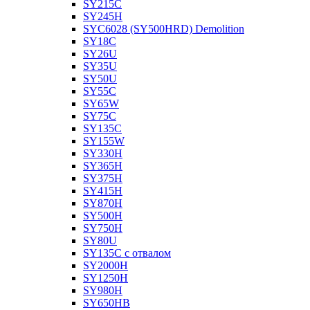
SY215C
SY245H
SYC6028 (SY500HRD) Demolition
SY18C
SY26U
SY35U
SY50U
SY55C
SY65W
SY75C
SY135C
SY155W
SY330H
SY365H
SY375H
SY415H
SY870H
SY500H
SY750H
SY80U
SY135C с отвалом
SY2000H
SY1250H
SY980H
SY650HB