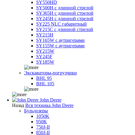
SY550HD
SY500H с длинной стрелой
SY365H с длинной стрелой
SY245H с длинной стрелой
SY225 NLC габаритный
SY215C с длинной стрелой
SY215H
SY165W с аутригерами
SY155W с аутригерами
SY215W
SY245F
SY185W
Экскаваторы-погрузчики
BHL 95
BHL 105
John Deere
Назад
Вся техника John Deere
Бульдозеры
1050K
950K
750J-II
850J-II