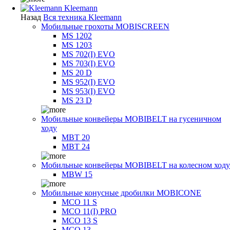
Kleemann
Назад
Вся техника Kleemann
Мобильные грохоты MOBISCREEN
MS 1202
MS 1203
MS 702(I) EVO
MS 703(I) EVO
MS 20 D
MS 952(I) EVO
MS 953(I) EVO
MS 23 D
Мобильные конвейеры MOBIBELT на гусеничном
ходу
MBT 20
MBT 24
Мобильные конвейеры MOBIBELT на колесном ходу
MBW 15
Мобильные конусные дробилки MOBICONE
MCO 11 S
MCO 11(I) PRO
MCO 13 S
MCO 13