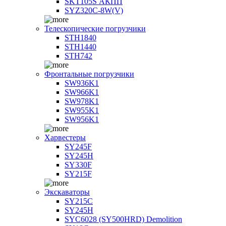
SKT105S АКПП
SYZ320C-8W(V)
Телескопические погрузчики
STH1840
STH1440
STH742
Фронтальные погрузчики
SW936K1
SW966K1
SW978K1
SW955K1
SW956K1
Харвестеры
SY245F
SY245H
SY330F
SY215F
Экскаваторы
SY215C
SY245H
SYC6028 (SY500HRD) Demolition