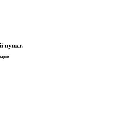
й пункт
.
варов