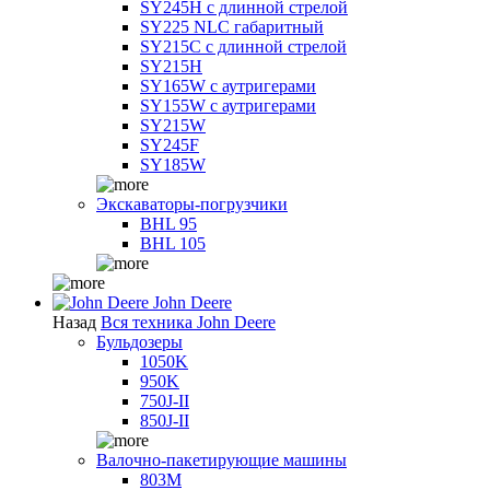
SY245H с длинной стрелой
SY225 NLC габаритный
SY215C с длинной стрелой
SY215H
SY165W с аутригерами
SY155W с аутригерами
SY215W
SY245F
SY185W
Экскаваторы-погрузчики
BHL 95
BHL 105
John Deere
Назад
Вся техника John Deere
Бульдозеры
1050K
950K
750J-II
850J-II
Валочно-пакетирующие машины
803M