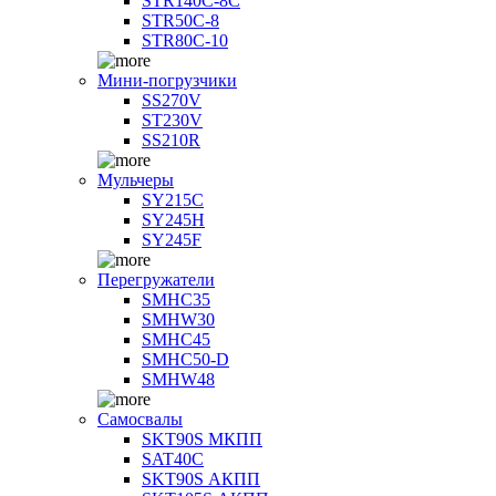
STR140C-8С
STR50C-8
STR80C-10
Мини-погрузчики
SS270V
ST230V
SS210R
Мульчеры
SY215C
SY245H
SY245F
Перегружатели
SMHC35
SMHW30
SMHC45
SMHC50-D
SMHW48
Самосвалы
SKT90S МКПП
SAT40C
SKT90S АКПП