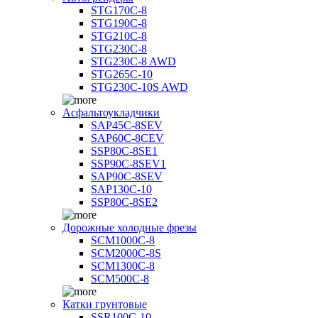
STG170C-8
STG190C-8
STG210C-8
STG230C-8
STG230C-8 AWD
STG265C-10
STG230C-10S AWD
Асфальтоукладчики
SAP45С-8SEV
SAP60C-8CEV
SSP80C-8SE1
SSP90C-8SEV1
SAP90C-8SEV
SAP130C-10
SSP80C-8SE2
Дорожные холодные фрезы
SCM1000C-8
SCM2000C-8S
SCM1300C-8
SCM500C-8
Катки грунтовые
SSR100C-10