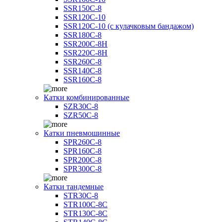
SSR150C-8
SSR120C-10
SSR120C-10 (с кулачковым бандажом)
SSR180C-8
SSR200C-8H
SSR220C-8H
SSR260C-8
SSR140C-8
SSR160C-8
Катки комбинированные
SZR30C-8
SZR50C-8
Катки пневмошинные
SPR260C-8
SPR160C-8
SPR200C-8
SPR300C-8
Катки тандемные
STR30C-8
STR100C-8С
STR130C-8С