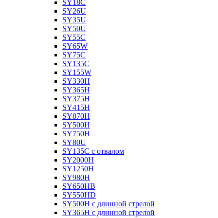
SY18C
SY26U
SY35U
SY50U
SY55C
SY65W
SY75C
SY135C
SY155W
SY330H
SY365H
SY375H
SY415H
SY870H
SY500H
SY750H
SY80U
SY135C с отвалом
SY2000H
SY1250H
SY980H
SY650HB
SY550HD
SY500H с длинной стрелой
SY365H с длинной стрелой