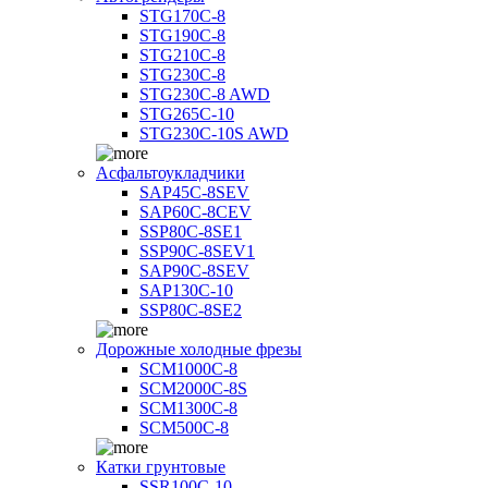
STG170C-8
STG190C-8
STG210C-8
STG230C-8
STG230C-8 AWD
STG265C-10
STG230C-10S AWD
Асфальтоукладчики
SAP45С-8SEV
SAP60C-8CEV
SSP80C-8SE1
SSP90C-8SEV1
SAP90C-8SEV
SAP130C-10
SSP80C-8SE2
Дорожные холодные фрезы
SCM1000C-8
SCM2000C-8S
SCM1300C-8
SCM500C-8
Катки грунтовые
SSR100C-10