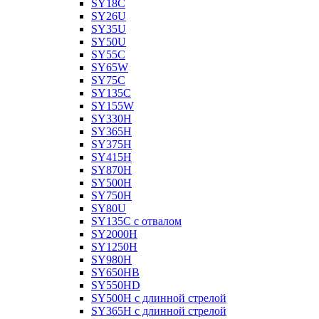
SY18C
SY26U
SY35U
SY50U
SY55C
SY65W
SY75C
SY135C
SY155W
SY330H
SY365H
SY375H
SY415H
SY870H
SY500H
SY750H
SY80U
SY135C с отвалом
SY2000H
SY1250H
SY980H
SY650HB
SY550HD
SY500H с длинной стрелой
SY365H с длинной стрелой