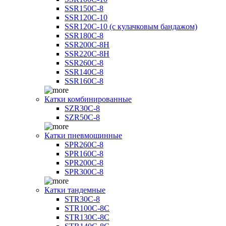
SSR150C-8
SSR120C-10
SSR120C-10 (с кулачковым бандажом)
SSR180C-8
SSR200C-8H
SSR220C-8H
SSR260C-8
SSR140C-8
SSR160C-8
Катки комбинированные
SZR30C-8
SZR50C-8
Катки пневмошинные
SPR260C-8
SPR160C-8
SPR200C-8
SPR300C-8
Катки тандемные
STR30C-8
STR100C-8С
STR130C-8С