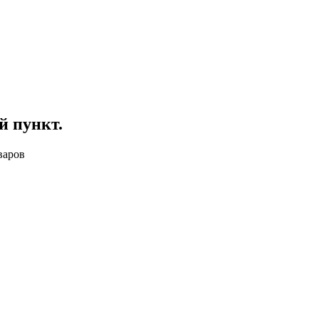
й пункт
.
варов