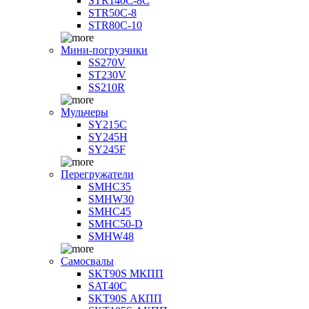
STR140C-8С
STR50C-8
STR80C-10
Мини-погрузчики
SS270V
ST230V
SS210R
Мульчеры
SY215C
SY245H
SY245F
Перегружатели
SMHC35
SMHW30
SMHC45
SMHC50-D
SMHW48
Самосвалы
SKT90S МКПП
SAT40C
SKT90S АКПП