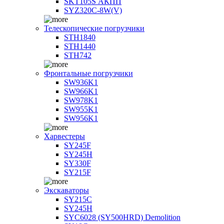
SKT105S АКПП
SYZ320C-8W(V)
Телескопические погрузчики
STH1840
STH1440
STH742
Фронтальные погрузчики
SW936K1
SW966K1
SW978K1
SW955K1
SW956K1
Харвестеры
SY245F
SY245H
SY330F
SY215F
Экскаваторы
SY215C
SY245H
SYC6028 (SY500HRD) Demolition