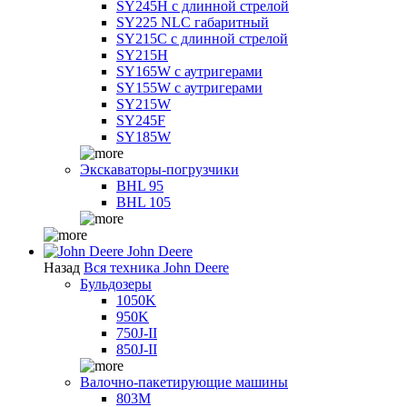
SY245H с длинной стрелой
SY225 NLC габаритный
SY215C с длинной стрелой
SY215H
SY165W с аутригерами
SY155W с аутригерами
SY215W
SY245F
SY185W
Экскаваторы-погрузчики
BHL 95
BHL 105
John Deere
Назад
Вся техника John Deere
Бульдозеры
1050K
950K
750J-II
850J-II
Валочно-пакетирующие машины
803M