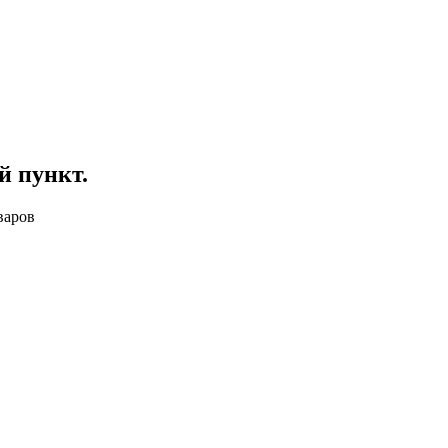
й пункт
.
варов