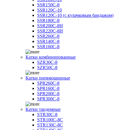
SSR150C-8
SSR120C-10
SSR120C-10 (с кулачковым бандажом)
SSR180C-8
SSR200C-8H
SSR220C-8H
SSR260C-8
SSR140C-8
SSR160C-8
Катки комбинированные
SZR30C-8
SZR50C-8
Катки пневмошинные
SPR260C-8
SPR160C-8
SPR200C-8
SPR300C-8
Катки тандемные
STR30C-8
STR100C-8С
STR130C-8С