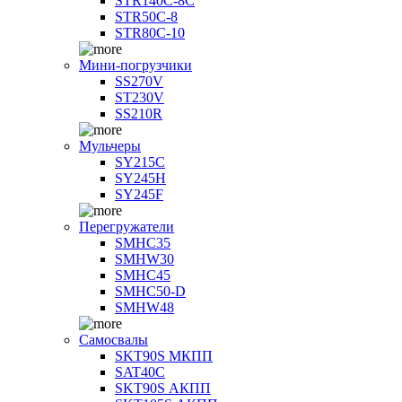
STR140C-8С
STR50C-8
STR80C-10
Мини-погрузчики
SS270V
ST230V
SS210R
Мульчеры
SY215C
SY245H
SY245F
Перегружатели
SMHC35
SMHW30
SMHC45
SMHC50-D
SMHW48
Самосвалы
SKT90S МКПП
SAT40C
SKT90S АКПП