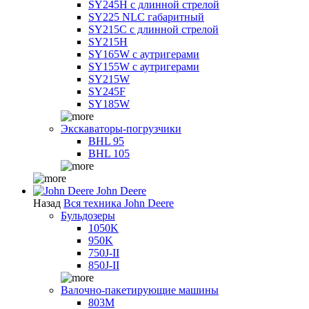
SY245H с длинной стрелой
SY225 NLC габаритный
SY215C с длинной стрелой
SY215H
SY165W с аутригерами
SY155W с аутригерами
SY215W
SY245F
SY185W
Экскаваторы-погрузчики
BHL 95
BHL 105
John Deere
Назад
Вся техника John Deere
Бульдозеры
1050K
950K
750J-II
850J-II
Валочно-пакетирующие машины
803M