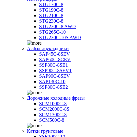
STG170C-8
STG190C-8
STG210C-8
STG230C-8
STG230C-8 AWD
STG265C-10
STG230C-10S AWD
Асфальтоукладчики
SAP45С-8SEV
SAP60C-8CEV
SSP80C-8SE1
SSP90C-8SEV1
SAP90C-8SEV
SAP130C-10
SSP80C-8SE2
Дорожные холодные фрезы
SCM1000C-8
SCM2000C-8S
SCM1300C-8
SCM500C-8
Катки грунтовые
SSR100C-10