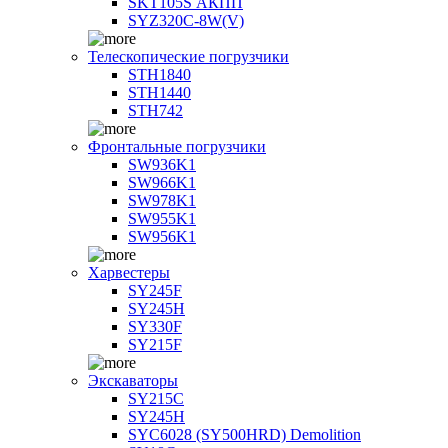
SKT105S АКПП
SYZ320C-8W(V)
Телескопические погрузчики
STH1840
STH1440
STH742
Фронтальные погрузчики
SW936K1
SW966K1
SW978K1
SW955K1
SW956K1
Харвестеры
SY245F
SY245H
SY330F
SY215F
Экскаваторы
SY215C
SY245H
SYC6028 (SY500HRD) Demolition