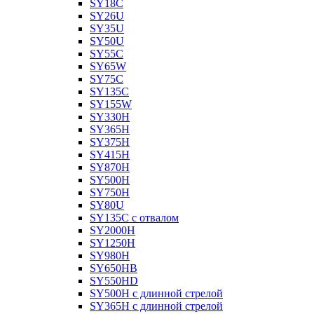
SY18C
SY26U
SY35U
SY50U
SY55C
SY65W
SY75C
SY135C
SY155W
SY330H
SY365H
SY375H
SY415H
SY870H
SY500H
SY750H
SY80U
SY135C с отвалом
SY2000H
SY1250H
SY980H
SY650HB
SY550HD
SY500H с длинной стрелой
SY365H с длинной стрелой