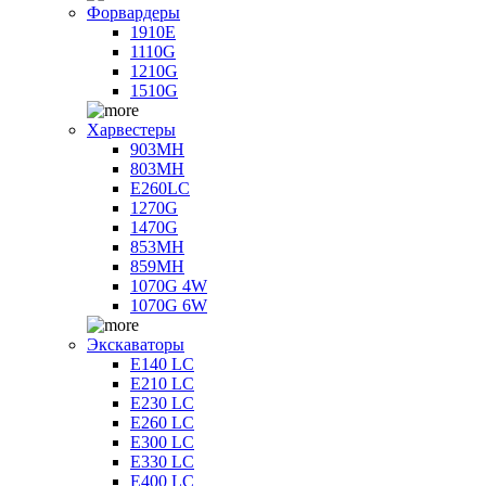
Форвардеры
1910E
1110G
1210G
1510G
Харвестеры
903MH
803MH
E260LC
1270G
1470G
853MH
859MH
1070G 4W
1070G 6W
Экскаваторы
E140 LC
E210 LC
E230 LC
E260 LC
E300 LC
E330 LC
E400 LC