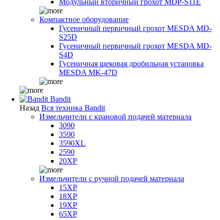
Модульный вторичный грохот MDP-S11E
Компактное оборудование
Гусеничный первичный грохот MESDA MD-
S25D
Гусеничный первичный грохот MESDA MD-
S4D
Гусеничная щековая дробильная установка
MESDA MK-47D
Bandit
Назад
Вся техника Bandit
Измельчители с крановой подачей материала
3090
3590
3590XL
2590
20XP
Измельчители с ручной подачей материала
15XP
18XP
19XP
65XP