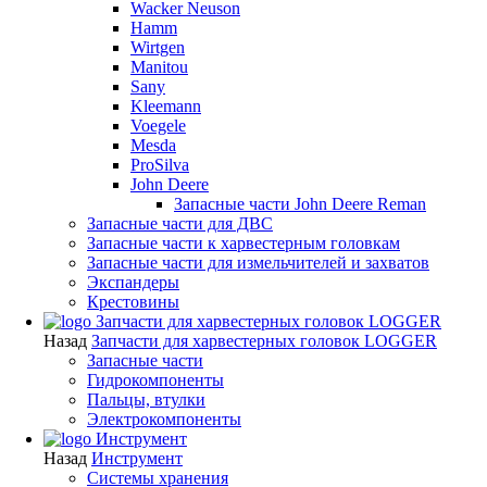
Wacker Neuson
Hamm
Wirtgen
Manitou
Sany
Kleemann
Voegele
Mesda
ProSilva
John Deere
Запасные части John Deere Reman
Запасные части для ДВС
Запасные части к харвестерным головкам
Запасные части для измельчителей и захватов
Экспандеры
Крестовины
Запчасти для харвестерных головок LOGGER
Назад
Запчасти для харвестерных головок LOGGER
Запасные части
Гидрокомпоненты
Пальцы, втулки
Электрокомпоненты
Инструмент
Назад
Инструмент
Системы хранения