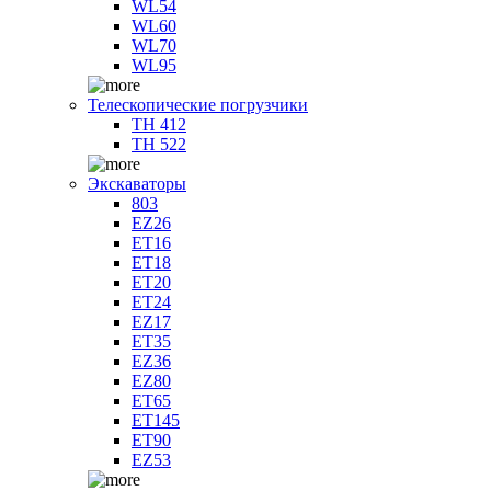
WL54
WL60
WL70
WL95
Телескопические погрузчики
TH 412
TH 522
Экскаваторы
803
EZ26
ET16
ET18
ET20
ET24
EZ17
ET35
EZ36
EZ80
ET65
ET145
ET90
EZ53