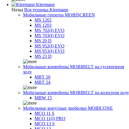
Kleemann
Назад
Вся техника Kleemann
Мобильные грохоты MOBISCREEN
MS 1202
MS 1203
MS 702(I) EVO
MS 703(I) EVO
MS 20 D
MS 952(I) EVO
MS 953(I) EVO
MS 23 D
Мобильные конвейеры MOBIBELT на гусеничном
ходу
MBT 20
MBT 24
Мобильные конвейеры MOBIBELT на колесном ходу
MBW 15
Мобильные конусные дробилки MOBICONE
MCO 11 S
MCO 11(I) PRO
MCO 13 S
MCO 13