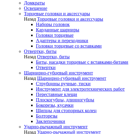
Домкраты
Освещение
Торцевые головки и аксессуары
Назад
Торцевые головки и аксессуары
Наборы головок
Карданные шарниры
Головки торцевые
Адаптеры и переходники
Головки торцевые со вставками
Отвертки, биты
Назад
Отвертки, биты
Биты, насадки торцевые с вставками-битами
Отвертки
Шарнирно-губцевый инструмент
Назад
Шарнирно-губцевый инструмент
Струбцины ручные, тиски
Инструмент для электротехнических работ
Переставные клещи
Плоскогубцы, длинногубцы
Бокорезы, кусачки
Щипцы для стопорных колец
Болторезы
Заклепочники
Ударно-рычажный инструмент
Назад
Ударно-рычажный инструмент