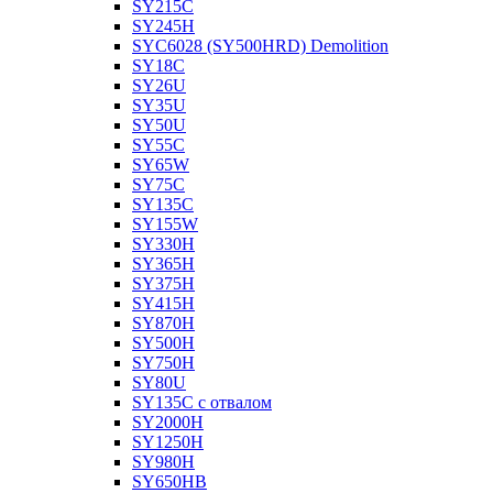
SY215C
SY245H
SYC6028 (SY500HRD) Demolition
SY18C
SY26U
SY35U
SY50U
SY55C
SY65W
SY75C
SY135C
SY155W
SY330H
SY365H
SY375H
SY415H
SY870H
SY500H
SY750H
SY80U
SY135C с отвалом
SY2000H
SY1250H
SY980H
SY650HB