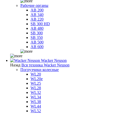
Рабочие органы
AB 200
AB 340
AB 220
SB 300 HD
AB 480
SB 300
SB 350
AB 500
AB 600
Wacker Neuson
Назад
Вся техника Wacker Neuson
Погрузчики колесные
WL20
WL20e
WL25
WL28
WL32
WL34
WL38
WL44
WL52