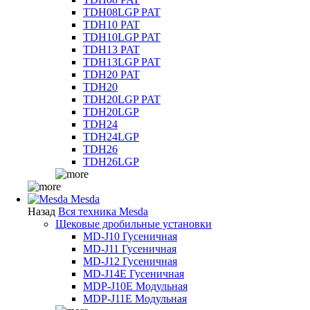
TDH08LGP PAT
TDH10 PAT
TDH10LGP PAT
TDH13 PAT
TDH13LGP PAT
TDH20 PAT
TDH20
TDH20LGP PAT
TDH20LGP
TDH24
TDH24LGP
TDH26
TDH26LGP
Mesda
Назад
Вся техника Mesda
Щековые дробильные установки
MD-J10 Гусеничная
MD-J11 Гусеничная
MD-J12 Гусеничная
MD-J14E Гусеничная
MDP-J10E Модульная
MDP-J11E Модульная