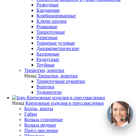
Разводные
Карданные
Комбинированные
Ключи прочие
Рожковые
Трещоточные
Разрезные
Торцевые угловые
Динамометрические
Баллонные
Радиусные
Трубные
Трещотки, воротки
Назад
Трещотки, воротки
Трещоточные рукоятки
Воротки
Удлинители
Крепежные изделия и прессмасленки
Назад
Крепежные изделия и прессмасленки
Болты, винты
Гайки
Кольца стопорные
Кольца медные
Пресс-масленки
Шпильки