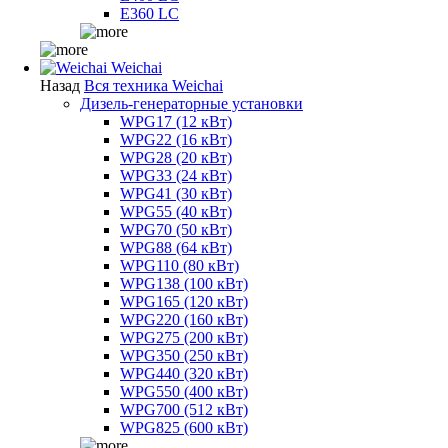
E360 LC
Weichai
Назад
Вся техника Weichai
Дизель-генераторные установки
WPG17 (12 кВт)
WPG22 (16 кВт)
WPG28 (20 кВт)
WPG33 (24 кВт)
WPG41 (30 кВт)
WPG55 (40 кВт)
WPG70 (50 кВт)
WPG88 (64 кВт)
WPG110 (80 кВт)
WPG138 (100 кВт)
WPG165 (120 кВт)
WPG220 (160 кВт)
WPG275 (200 кВт)
WPG350 (250 кВт)
WPG440 (320 кВт)
WPG550 (400 кВт)
WPG700 (512 кВт)
WPG825 (600 кВт)