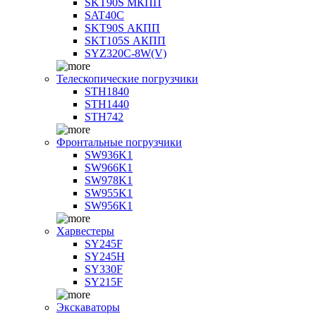
SKT90S МКПП
SAT40C
SKT90S АКПП
SKT105S АКПП
SYZ320C-8W(V)
Телескопические погрузчики
STH1840
STH1440
STH742
Фронтальные погрузчики
SW936K1
SW966K1
SW978K1
SW955K1
SW956K1
Харвестеры
SY245F
SY245H
SY330F
SY215F
Экскаваторы