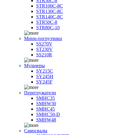
STR30C-8
STR100C-8С
STR130C-8С
STR140C-8С
STR50C-8
STR80C-10
Мини-погрузчики
SS270V
ST230V
SS210R
Мульчеры
SY215C
SY245H
SY245F
Перегружатели
SMHC35
SMHW30
SMHC45
SMHC50-D
SMHW48
Самосвалы