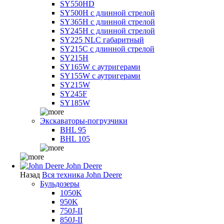
SY550HD
SY500H с длинной стрелой
SY365H с длинной стрелой
SY245H с длинной стрелой
SY225 NLC габаритный
SY215C с длинной стрелой
SY215H
SY165W с аутригерами
SY155W с аутригерами
SY215W
SY245F
SY185W
Экскаваторы-погрузчики
BHL 95
BHL 105
John Deere
Назад
Вся техника John Deere
Бульдозеры
1050K
950K
750J-II
850J-II