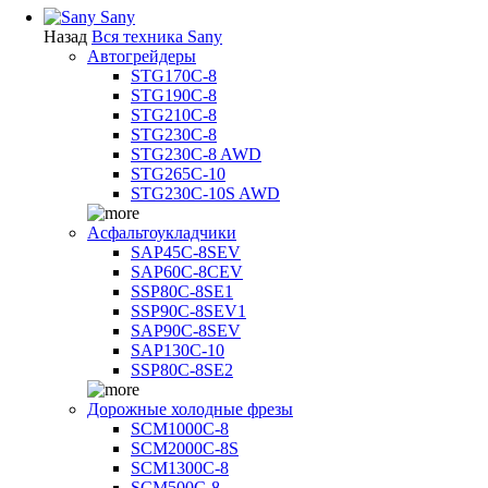
Sany
Назад
Вся техника Sany
Автогрейдеры
STG170C-8
STG190C-8
STG210C-8
STG230C-8
STG230C-8 AWD
STG265C-10
STG230C-10S AWD
Асфальтоукладчики
SAP45С-8SEV
SAP60C-8CEV
SSP80C-8SE1
SSP90C-8SEV1
SAP90C-8SEV
SAP130C-10
SSP80C-8SE2
Дорожные холодные фрезы
SCM1000C-8
SCM2000C-8S
SCM1300C-8
SCM500C-8