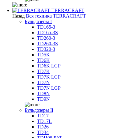
TERRACRAFT
Назад
Вся техника TERRACRAFT
Бульдозеры I
TD165-3
TD165-3S
TD260-3
TD260-3S
TD320-3
TD5K
TD6K
TD6K LGP
TD7K
TD7K LGP
TD7N
TD7N LGP
TD8N
TD9N
Бульдозеры II
TD17
TD17L
TD26
TD34
TDH08 PAT