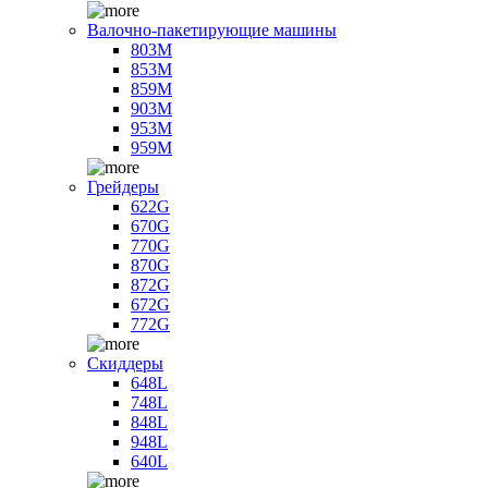
Валочно-пакетирующие машины
803M
853M
859M
903M
953M
959M
Грейдеры
622G
670G
770G
870G
872G
672G
772G
Скиддеры
648L
748L
848L
948L
640L