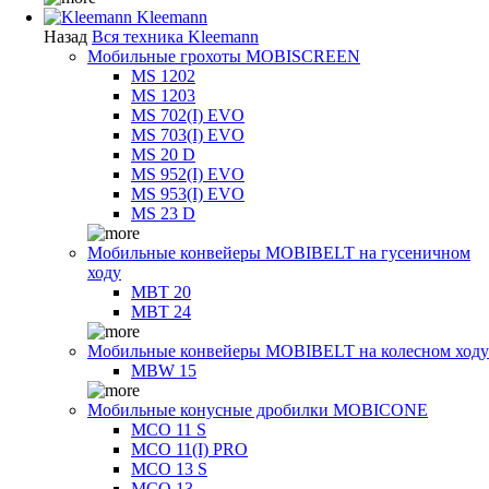
Kleemann
Назад
Вся техника Kleemann
Мобильные грохоты MOBISCREEN
MS 1202
MS 1203
MS 702(I) EVO
MS 703(I) EVO
MS 20 D
MS 952(I) EVO
MS 953(I) EVO
MS 23 D
Мобильные конвейеры MOBIBELT на гусеничном
ходу
MBT 20
MBT 24
Мобильные конвейеры MOBIBELT на колесном ходу
MBW 15
Мобильные конусные дробилки MOBICONE
MCO 11 S
MCO 11(I) PRO
MCO 13 S
MCO 13