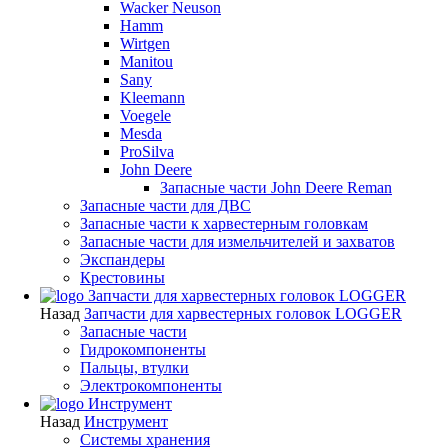
Wacker Neuson
Hamm
Wirtgen
Manitou
Sany
Kleemann
Voegele
Mesda
ProSilva
John Deere
Запасные части John Deere Reman
Запасные части для ДВС
Запасные части к харвестерным головкам
Запасные части для измельчителей и захватов
Экспандеры
Крестовины
Запчасти для харвестерных головок LOGGER
Назад
Запчасти для харвестерных головок LOGGER
Запасные части
Гидрокомпоненты
Пальцы, втулки
Электрокомпоненты
Инструмент
Назад
Инструмент
Системы хранения