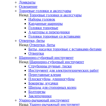
Домкраты
Освещение
Торцевые головки и аксессуары
Назад
Торцевые головки и аксессуары
Наборы головок
Карданные шарниры
Головки торцевые
Адаптеры и переходники
Головки торцевые со вставками
Отвертки, биты
Назад
Отвертки, биты
Биты, насадки торцевые с вставками-битами
Отвертки
Шарнирно-губцевый инструмент
Назад
Шарнирно-губцевый инструмент
Струбцины ручные, тиски
Инструмент для электротехнических работ
Переставные клещи
Плоскогубцы, длинногубцы
Бокорезы, кусачки
Щипцы для стопорных колец
Болторезы
Заклепочники
Ударно-рычажный инструмент
Назад
Ударно-рычажный инструмент