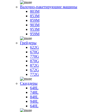
Валочно-пакетирующие машины
803M
853M
859M
903M
953M
959M
Грейдеры
622G
670G
770G
870G
872G
672G
772G
Скиддеры
648L
748L
848L
948L
640L