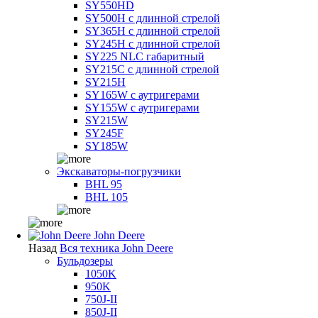
SY550HD
SY500H с длинной стрелой
SY365H с длинной стрелой
SY245H с длинной стрелой
SY225 NLC габаритный
SY215C с длинной стрелой
SY215H
SY165W с аутригерами
SY155W с аутригерами
SY215W
SY245F
SY185W
Экскаваторы-погрузчики
BHL 95
BHL 105
John Deere
Назад
Вся техника John Deere
Бульдозеры
1050K
950K
750J-II
850J-II