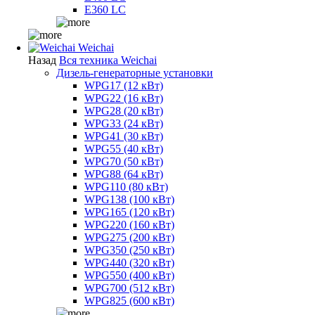
E360 LC
Weichai
Назад
Вся техника Weichai
Дизель-генераторные установки
WPG17 (12 кВт)
WPG22 (16 кВт)
WPG28 (20 кВт)
WPG33 (24 кВт)
WPG41 (30 кВт)
WPG55 (40 кВт)
WPG70 (50 кВт)
WPG88 (64 кВт)
WPG110 (80 кВт)
WPG138 (100 кВт)
WPG165 (120 кВт)
WPG220 (160 кВт)
WPG275 (200 кВт)
WPG350 (250 кВт)
WPG440 (320 кВт)
WPG550 (400 кВт)
WPG700 (512 кВт)
WPG825 (600 кВт)