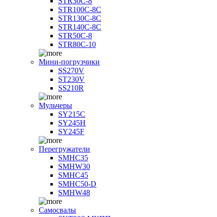
STR30C-8
STR100C-8С
STR130C-8С
STR140C-8С
STR50C-8
STR80C-10
Мини-погрузчики
SS270V
ST230V
SS210R
Мульчеры
SY215C
SY245H
SY245F
Перегружатели
SMHC35
SMHW30
SMHC45
SMHC50-D
SMHW48
Самосвалы