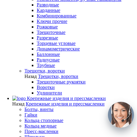
Разводные
Карданные
Комбинированные
Ключи прочие
Рожковые
Трещоточные
Разрезные
Торцевые угловые
Динамометрические
Баллонные
Радиусные
Трубные
Трещотки, воротки
Назад
Трещотки, воротки
Трещоточные рукоятки
Воротки
Удлинители
Крепежные изделия и прессмасленки
Назад
Крепежные изделия и прессмасленки
Болты, винты
Гайки
Кольца стопорные
Кольца медные
Пресс-масленки
Шпильки