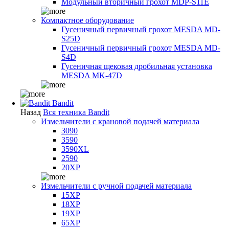
Модульный вторичный грохот MDP-S11E
Компактное оборудование
Гусеничный первичный грохот MESDA MD-
S25D
Гусеничный первичный грохот MESDA MD-
S4D
Гусеничная щековая дробильная установка
MESDA MK-47D
Bandit
Назад
Вся техника Bandit
Измельчители с крановой подачей материала
3090
3590
3590XL
2590
20XP
Измельчители с ручной подачей материала
15XP
18XP
19XP
65XP