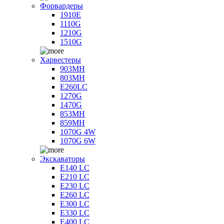
Форвардеры
1910E
1110G
1210G
1510G
Харвестеры
903MH
803MH
E260LC
1270G
1470G
853MH
859MH
1070G 4W
1070G 6W
Экскаваторы
E140 LC
E210 LC
E230 LC
E260 LC
E300 LC
E330 LC
E400 LC