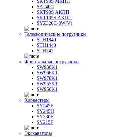
SKT90S МКПП
SAT40C
SKT90S АКПП
SKT105S АКПП
SYZ320C-8W(V)
Телескопические погрузчики
STH1840
STH1440
STH742
Фронтальные погрузчики
SW936K1
SW966K1
SW978K1
SW955K1
SW956K1
Харвестеры
SY245F
SY245H
SY330F
SY215F
Экскаваторы