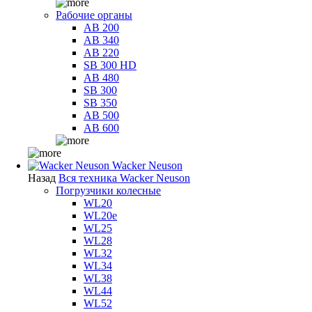
Рабочие органы
AB 200
AB 340
AB 220
SB 300 HD
AB 480
SB 300
SB 350
AB 500
AB 600
Wacker Neuson
Назад
Вся техника Wacker Neuson
Погрузчики колесные
WL20
WL20e
WL25
WL28
WL32
WL34
WL38
WL44
WL52