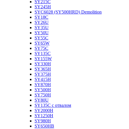
SY215C
SY245H
SYC6028 (SY500HRD) Demolition
SY18C
SY26U
SY35U
SY50U
SY55C
SY65W
SY75C
SY135C
SY155W
SY330H
SY365H
SY375H
SY415H
SY870H
SY500H
SY750H
SY80U
SY135C с отвалом
SY2000H
SY1250H
SY980H
SY650HB