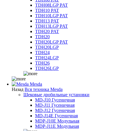
TDH08LGP PAT
TDH10 PAT
TDH10LGP PAT
TDH13 PAT
TDH13LGP PAT
TDH20 PAT
TDH20
TDH20LGP PAT
TDH20LGP
TDH24
TDH24LGP
TDH26
TDH26LGP
Mesda
Назад
Вся техника Mesda
Щековые дробильные установки
MD-J10 Гусеничная
MD-J11 Гусеничная
MD-J12 Гусеничная
MD-J14E Гусеничная
MDP-J10E Модульная
MDP-J11E Модульная