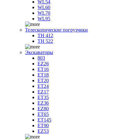
WL54
WL60
WL70
WL95
Телескопические погрузчики
TH 412
TH 522
Экскаваторы
803
EZ26
ET16
ET18
ET20
ET24
EZ17
ET35
EZ36
EZ80
ET65
ET145
ET90
EZ53