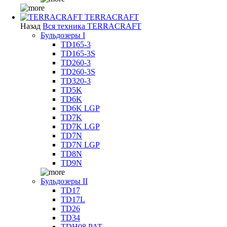
TERRACRAFT
Назад
Вся техника TERRACRAFT
Бульдозеры I
TD165-3
TD165-3S
TD260-3
TD260-3S
TD320-3
TD5K
TD6K
TD6K LGP
TD7K
TD7K LGP
TD7N
TD7N LGP
TD8N
TD9N
Бульдозеры II
TD17
TD17L
TD26
TD34
TDH08 PAT