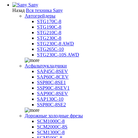
Sany
Назад
Вся техника Sany
Автогрейдеры
STG170C-8
STG190C-8
STG210C-8
STG230C-8
STG230C-8 AWD
STG265C-10
STG230C-10S AWD
Асфальтоукладчики
SAP45С-8SEV
SAP60C-8CEV
SSP80C-8SE1
SSP90C-8SEV1
SAP90C-8SEV
SAP130C-10
SSP80C-8SE2
Дорожные холодные фрезы
SCM1000C-8
SCM2000C-8S
SCM1300C-8
SCM500C-8