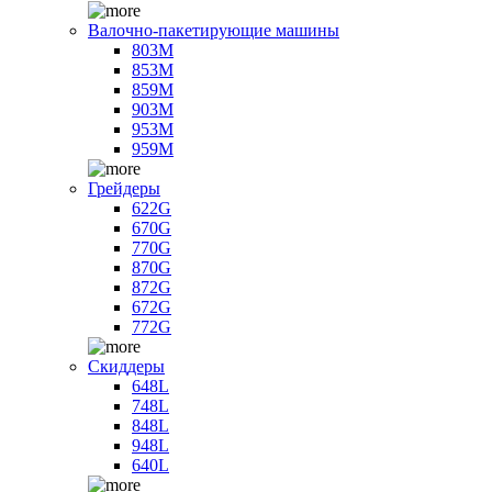
Валочно-пакетирующие машины
803M
853M
859M
903M
953M
959M
Грейдеры
622G
670G
770G
870G
872G
672G
772G
Скиддеры
648L
748L
848L
948L
640L