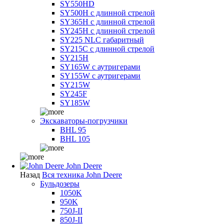
SY550HD
SY500H с длинной стрелой
SY365H с длинной стрелой
SY245H с длинной стрелой
SY225 NLC габаритный
SY215C с длинной стрелой
SY215H
SY165W с аутригерами
SY155W с аутригерами
SY215W
SY245F
SY185W
Экскаваторы-погрузчики
BHL 95
BHL 105
John Deere
Назад
Вся техника John Deere
Бульдозеры
1050K
950K
750J-II
850J-II