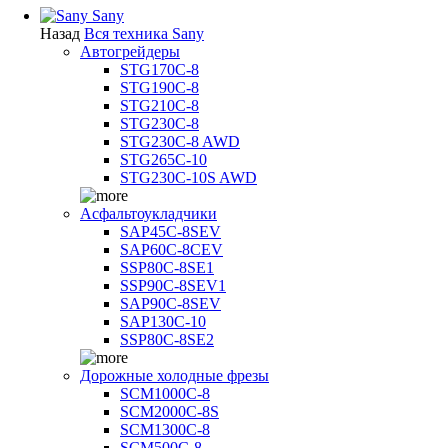
Sany
Назад
Вся техника Sany
Автогрейдеры
STG170C-8
STG190C-8
STG210C-8
STG230C-8
STG230C-8 AWD
STG265C-10
STG230C-10S AWD
Асфальтоукладчики
SAP45С-8SEV
SAP60C-8CEV
SSP80C-8SE1
SSP90C-8SEV1
SAP90C-8SEV
SAP130C-10
SSP80C-8SE2
Дорожные холодные фрезы
SCM1000C-8
SCM2000C-8S
SCM1300C-8
SCM500C-8