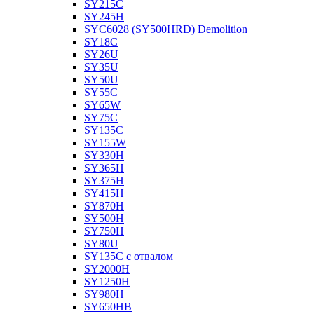
SY215C
SY245H
SYC6028 (SY500HRD) Demolition
SY18C
SY26U
SY35U
SY50U
SY55C
SY65W
SY75C
SY135C
SY155W
SY330H
SY365H
SY375H
SY415H
SY870H
SY500H
SY750H
SY80U
SY135C с отвалом
SY2000H
SY1250H
SY980H
SY650HB