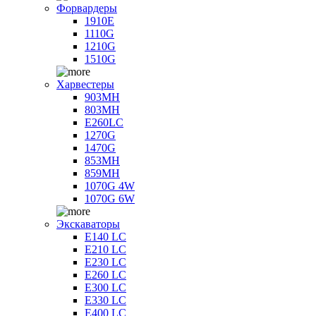
Форвардеры
1910E
1110G
1210G
1510G
Харвестеры
903MH
803MH
E260LC
1270G
1470G
853MH
859MH
1070G 4W
1070G 6W
Экскаваторы
E140 LC
E210 LC
E230 LC
E260 LC
E300 LC
E330 LC
E400 LC