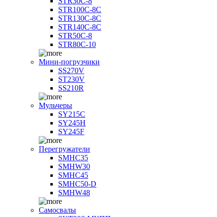
STR30C-8
STR100C-8С
STR130C-8С
STR140C-8С
STR50C-8
STR80C-10
Мини-погрузчики
SS270V
ST230V
SS210R
Мульчеры
SY215C
SY245H
SY245F
Перегружатели
SMHC35
SMHW30
SMHC45
SMHC50-D
SMHW48
Самосвалы