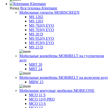
Kleemann
Назад
Вся техника Kleemann
Мобильные грохоты MOBISCREEN
MS 1202
MS 1203
MS 702(I) EVO
MS 703(I) EVO
MS 20 D
MS 952(I) EVO
MS 953(I) EVO
MS 23 D
Мобильные конвейеры MOBIBELT на гусеничном
ходу
MBT 20
MBT 24
Мобильные конвейеры MOBIBELT на колесном ходу
MBW 15
Мобильные конусные дробилки MOBICONE
MCO 11 S
MCO 11(I) PRO
MCO 13 S
MCO 13