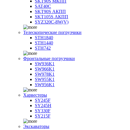
SKT90S МКПП
SAT40C
SKT90S АКПП
SKT105S АКПП
SYZ320C-8W(V)
Телескопические погрузчики
STH1840
STH1440
STH742
Фронтальные погрузчики
SW936K1
SW966K1
SW978K1
SW955K1
SW956K1
Харвестеры
SY245F
SY245H
SY330F
SY215F
Экскаваторы