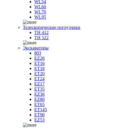
WL54
WL60
WL70
WL95
Телескопические погрузчики
TH 412
TH 522
Экскаваторы
803
EZ26
ET16
ET18
ET20
ET24
EZ17
ET35
EZ36
EZ80
ET65
ET145
ET90
EZ53