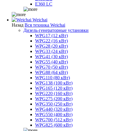
E360 LC
Weichai
Назад
Вся техника Weichai
Дизель-генераторные установки
WPG17 (12 кВт)
WPG22 (16 кВт)
WPG28 (20 кВт)
WPG33 (24 кВт)
WPG41 (30 кВт)
WPG55 (40 кВт)
WPG70 (50 кВт)
WPG88 (64 кВт)
WPG110 (80 кВт)
WPG138 (100 кВт)
WPG165 (120 кВт)
WPG220 (160 кВт)
WPG275 (200 кВт)
WPG350 (250 кВт)
WPG440 (320 кВт)
WPG550 (400 кВт)
WPG700 (512 кВт)
WPG825 (600 кВт)