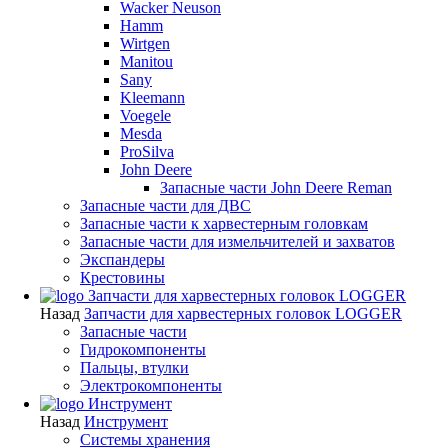
Wacker Neuson
Hamm
Wirtgen
Manitou
Sany
Kleemann
Voegele
Mesda
ProSilva
John Deere
Запасные части John Deere Reman
Запасные части для ДВС
Запасные части к харвестерным головкам
Запасные части для измельчителей и захватов
Экспандеры
Крестовины
Запчасти для харвестерных головок LOGGER
Назад
Запчасти для харвестерных головок LOGGER
Запасные части
Гидрокомпоненты
Пальцы, втулки
Электрокомпоненты
Инструмент
Назад
Инструмент
Системы хранения