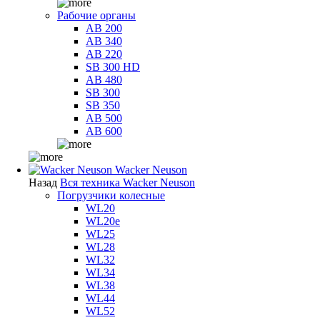
Рабочие органы
AB 200
AB 340
AB 220
SB 300 HD
AB 480
SB 300
SB 350
AB 500
AB 600
Wacker Neuson
Назад
Вся техника Wacker Neuson
Погрузчики колесные
WL20
WL20e
WL25
WL28
WL32
WL34
WL38
WL44
WL52