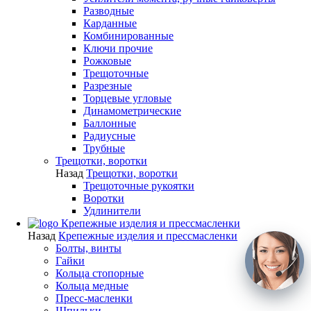
Разводные
Карданные
Комбинированные
Ключи прочие
Рожковые
Трещоточные
Разрезные
Торцевые угловые
Динамометрические
Баллонные
Радиусные
Трубные
Трещотки, воротки
Назад
Трещотки, воротки
Трещоточные рукоятки
Воротки
Удлинители
Крепежные изделия и прессмасленки
Назад
Крепежные изделия и прессмасленки
Болты, винты
Гайки
Кольца стопорные
Кольца медные
Пресс-масленки
Шпильки