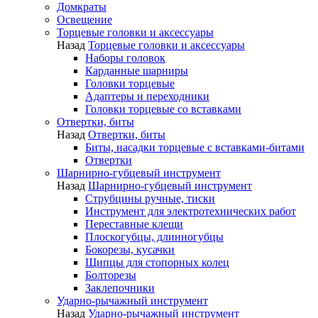
Домкраты
Освещение
Торцевые головки и аксессуары
Назад
Торцевые головки и аксессуары
Наборы головок
Карданные шарниры
Головки торцевые
Адаптеры и переходники
Головки торцевые со вставками
Отвертки, биты
Назад
Отвертки, биты
Биты, насадки торцевые с вставками-битами
Отвертки
Шарнирно-губцевый инструмент
Назад
Шарнирно-губцевый инструмент
Струбцины ручные, тиски
Инструмент для электротехнических работ
Переставные клещи
Плоскогубцы, длинногубцы
Бокорезы, кусачки
Щипцы для стопорных колец
Болторезы
Заклепочники
Ударно-рычажный инструмент
Назад
Ударно-рычажный инструмент