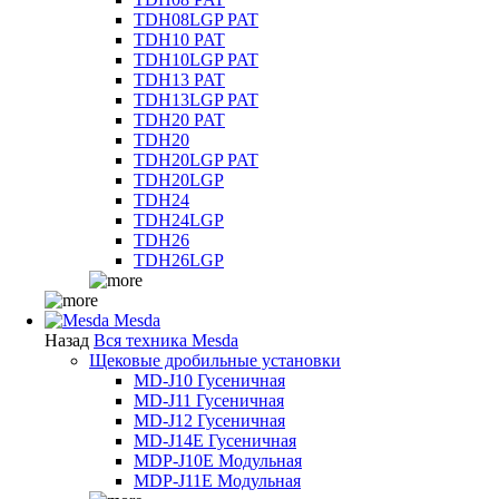
TDH08LGP PAT
TDH10 PAT
TDH10LGP PAT
TDH13 PAT
TDH13LGP PAT
TDH20 PAT
TDH20
TDH20LGP PAT
TDH20LGP
TDH24
TDH24LGP
TDH26
TDH26LGP
Mesda
Назад
Вся техника Mesda
Щековые дробильные установки
MD-J10 Гусеничная
MD-J11 Гусеничная
MD-J12 Гусеничная
MD-J14E Гусеничная
MDP-J10E Модульная
MDP-J11E Модульная