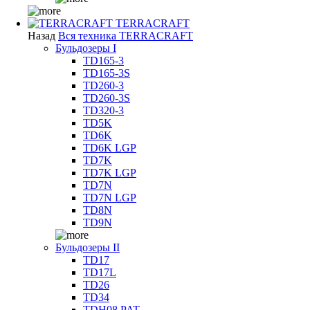
TERRACRAFT
Назад
Вся техника TERRACRAFT
Бульдозеры I
TD165-3
TD165-3S
TD260-3
TD260-3S
TD320-3
TD5K
TD6K
TD6K LGP
TD7K
TD7K LGP
TD7N
TD7N LGP
TD8N
TD9N
Бульдозеры II
TD17
TD17L
TD26
TD34
TDH08 PAT