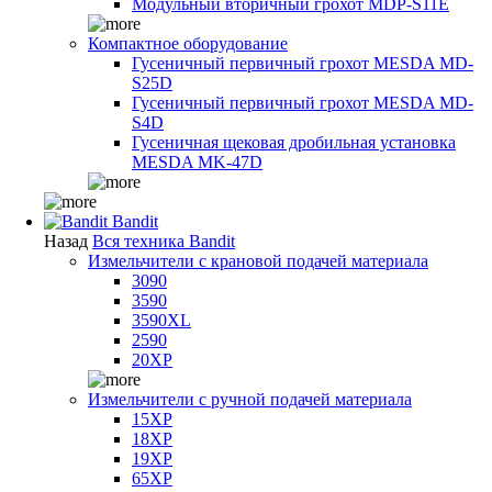
Модульный вторичный грохот MDP-S11E
Компактное оборудование
Гусеничный первичный грохот MESDA MD-
S25D
Гусеничный первичный грохот MESDA MD-
S4D
Гусеничная щековая дробильная установка
MESDA MK-47D
Bandit
Назад
Вся техника Bandit
Измельчители с крановой подачей материала
3090
3590
3590XL
2590
20XP
Измельчители с ручной подачей материала
15XP
18XP
19XP
65XP