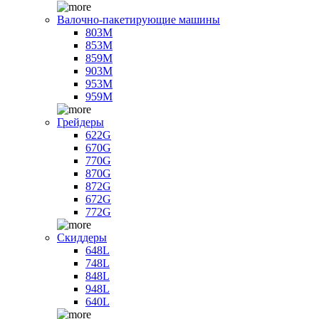
Валочно-пакетирующие машины
803M
853M
859M
903M
953M
959M
Грейдеры
622G
670G
770G
870G
872G
672G
772G
Скиддеры
648L
748L
848L
948L
640L