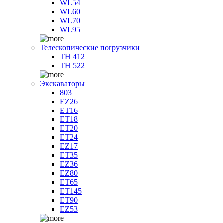
WL54
WL60
WL70
WL95
Телескопические погрузчики
TH 412
TH 522
Экскаваторы
803
EZ26
ET16
ET18
ET20
ET24
EZ17
ET35
EZ36
EZ80
ET65
ET145
ET90
EZ53