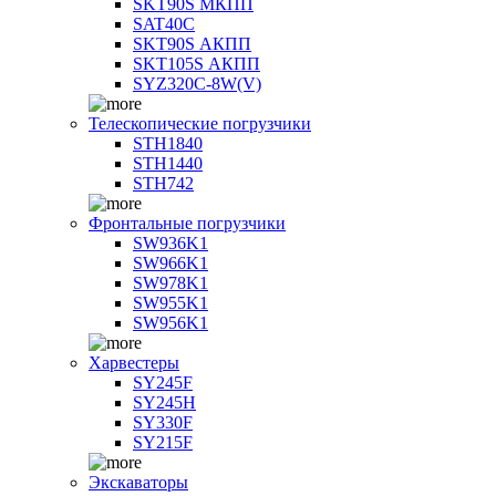
SKT90S МКПП
SAT40C
SKT90S АКПП
SKT105S АКПП
SYZ320C-8W(V)
Телескопические погрузчики
STH1840
STH1440
STH742
Фронтальные погрузчики
SW936K1
SW966K1
SW978K1
SW955K1
SW956K1
Харвестеры
SY245F
SY245H
SY330F
SY215F
Экскаваторы