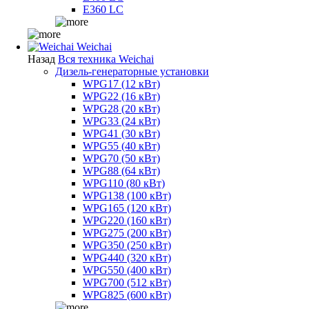
E360 LC
Weichai
Назад
Вся техника Weichai
Дизель-генераторные установки
WPG17 (12 кВт)
WPG22 (16 кВт)
WPG28 (20 кВт)
WPG33 (24 кВт)
WPG41 (30 кВт)
WPG55 (40 кВт)
WPG70 (50 кВт)
WPG88 (64 кВт)
WPG110 (80 кВт)
WPG138 (100 кВт)
WPG165 (120 кВт)
WPG220 (160 кВт)
WPG275 (200 кВт)
WPG350 (250 кВт)
WPG440 (320 кВт)
WPG550 (400 кВт)
WPG700 (512 кВт)
WPG825 (600 кВт)