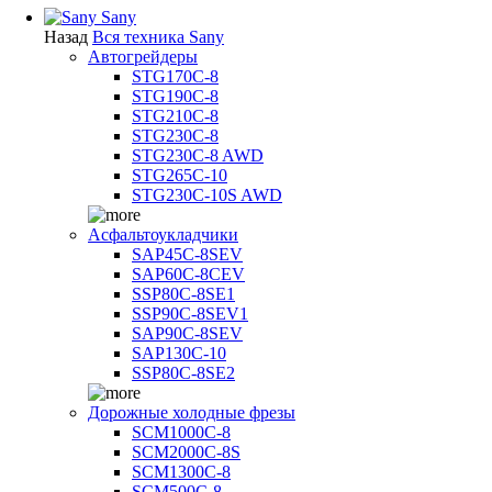
Sany
Назад
Вся техника Sany
Автогрейдеры
STG170C-8
STG190C-8
STG210C-8
STG230C-8
STG230C-8 AWD
STG265C-10
STG230C-10S AWD
Асфальтоукладчики
SAP45С-8SEV
SAP60C-8CEV
SSP80C-8SE1
SSP90C-8SEV1
SAP90C-8SEV
SAP130C-10
SSP80C-8SE2
Дорожные холодные фрезы
SCM1000C-8
SCM2000C-8S
SCM1300C-8
SCM500C-8