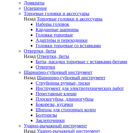
Домкраты
Освещение
Торцевые головки и аксессуары
Назад
Торцевые головки и аксессуары
Наборы головок
Карданные шарниры
Головки торцевые
Адаптеры и переходники
Головки торцевые со вставками
Отвертки, биты
Назад
Отвертки, биты
Биты, насадки торцевые с вставками-битами
Отвертки
Шарнирно-губцевый инструмент
Назад
Шарнирно-губцевый инструмент
Струбцины ручные, тиски
Инструмент для электротехнических работ
Переставные клещи
Плоскогубцы, длинногубцы
Бокорезы, кусачки
Щипцы для стопорных колец
Болторезы
Заклепочники
Ударно-рычажный инструмент
Назад
Ударно-рычажный инструмент