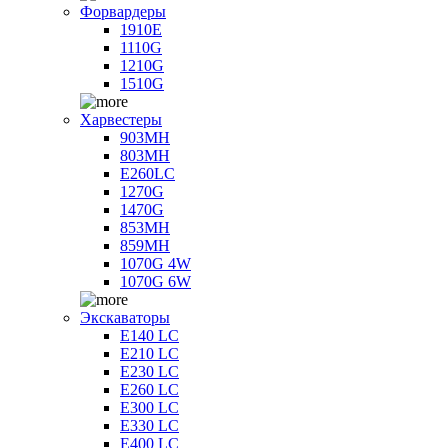
Форвардеры
1910E
1110G
1210G
1510G
Харвестеры
903MH
803MH
E260LC
1270G
1470G
853MH
859MH
1070G 4W
1070G 6W
Экскаваторы
E140 LC
E210 LC
E230 LC
E260 LC
E300 LC
E330 LC
E400 LC