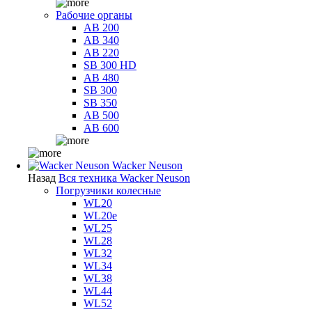
Рабочие органы
AB 200
AB 340
AB 220
SB 300 HD
AB 480
SB 300
SB 350
AB 500
AB 600
Wacker Neuson
Назад
Вся техника Wacker Neuson
Погрузчики колесные
WL20
WL20e
WL25
WL28
WL32
WL34
WL38
WL44
WL52