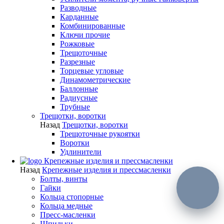
Разводные
Карданные
Комбинированные
Ключи прочие
Рожковые
Трещоточные
Разрезные
Торцевые угловые
Динамометрические
Баллонные
Радиусные
Трубные
Трещотки, воротки
Назад
Трещотки, воротки
Трещоточные рукоятки
Воротки
Удлинители
Крепежные изделия и прессмасленки
Назад
Крепежные изделия и прессмасленки
Болты, винты
Гайки
Кольца стопорные
Кольца медные
Пресс-масленки
Шпильки