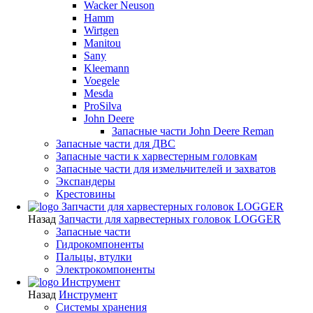
Wacker Neuson
Hamm
Wirtgen
Manitou
Sany
Kleemann
Voegele
Mesda
ProSilva
John Deere
Запасные части John Deere Reman
Запасные части для ДВС
Запасные части к харвестерным головкам
Запасные части для измельчителей и захватов
Экспандеры
Крестовины
Запчасти для харвестерных головок LOGGER
Назад
Запчасти для харвестерных головок LOGGER
Запасные части
Гидрокомпоненты
Пальцы, втулки
Электрокомпоненты
Инструмент
Назад
Инструмент
Системы хранения