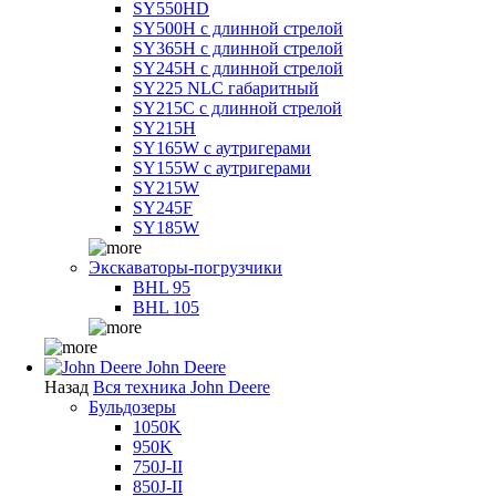
SY550HD
SY500H с длинной стрелой
SY365H с длинной стрелой
SY245H с длинной стрелой
SY225 NLC габаритный
SY215C с длинной стрелой
SY215H
SY165W с аутригерами
SY155W с аутригерами
SY215W
SY245F
SY185W
Экскаваторы-погрузчики
BHL 95
BHL 105
John Deere
Назад
Вся техника John Deere
Бульдозеры
1050K
950K
750J-II
850J-II