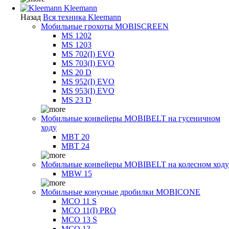
Kleemann
Назад
Вся техника Kleemann
Мобильные грохоты MOBISCREEN
MS 1202
MS 1203
MS 702(I) EVO
MS 703(I) EVO
MS 20 D
MS 952(I) EVO
MS 953(I) EVO
MS 23 D
Мобильные конвейеры MOBIBELT на гусеничном
ходу
MBT 20
MBT 24
Мобильные конвейеры MOBIBELT на колесном ходу
MBW 15
Мобильные конусные дробилки MOBICONE
MCO 11 S
MCO 11(I) PRO
MCO 13 S
MCO 13