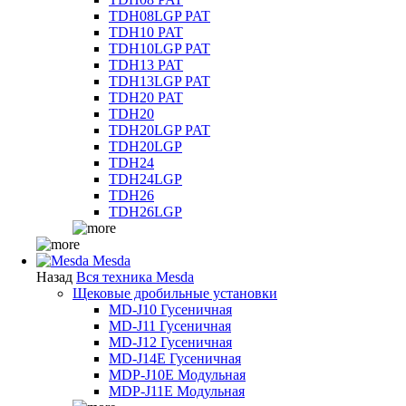
TDH08LGP PAT
TDH10 PAT
TDH10LGP PAT
TDH13 PAT
TDH13LGP PAT
TDH20 PAT
TDH20
TDH20LGP PAT
TDH20LGP
TDH24
TDH24LGP
TDH26
TDH26LGP
Mesda
Назад
Вся техника Mesda
Щековые дробильные установки
MD-J10 Гусеничная
MD-J11 Гусеничная
MD-J12 Гусеничная
MD-J14E Гусеничная
MDP-J10E Модульная
MDP-J11E Модульная