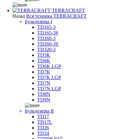
TERRACRAFT
Назад
Вся техника TERRACRAFT
Бульдозеры I
TD165-3
TD165-3S
TD260-3
TD260-3S
TD320-3
TD5K
TD6K
TD6K LGP
TD7K
TD7K LGP
TD7N
TD7N LGP
TD8N
TD9N
Бульдозеры II
TD17
TD17L
TD26
TD34
TDH08 PAT