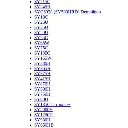
SY215C
SY245H
SYC6028 (SY500HRD) Demolition
SY18C
SY26U
SY35U
SY50U
SY55C
SY65W
SY75C
SY135C
SY155W
SY330H
SY365H
SY375H
SY415H
SY870H
SY500H
SY750H
SY80U
SY135C с отвалом
SY2000H
SY1250H
SY980H
SY650HB