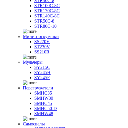
STR30C-8
STR100C-8С
STR130C-8С
STR140C-8С
STR50C-8
STR80C-10
Мини-погрузчики
SS270V
ST230V
SS210R
Мульчеры
SY215C
SY245H
SY245F
Перегружатели
SMHC35
SMHW30
SMHC45
SMHC50-D
SMHW48
Самосвалы