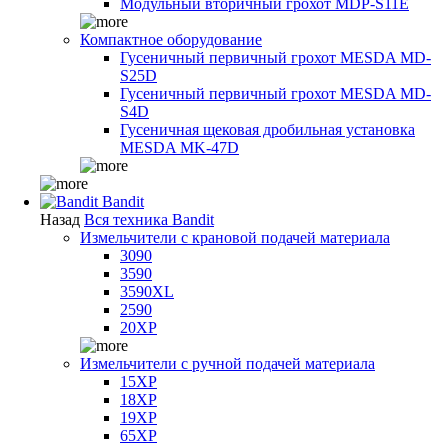
Модульный вторичный грохот MDP-S11E
Компактное оборудование
Гусеничный первичный грохот MESDA MD-
S25D
Гусеничный первичный грохот MESDA MD-
S4D
Гусеничная щековая дробильная установка
MESDA MK-47D
Bandit
Назад
Вся техника Bandit
Измельчители с крановой подачей материала
3090
3590
3590XL
2590
20XP
Измельчители с ручной подачей материала
15XP
18XP
19XP
65XP