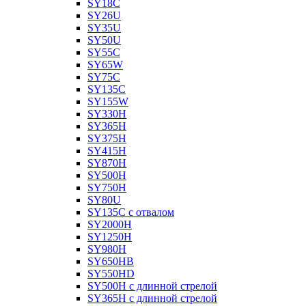
SY18C
SY26U
SY35U
SY50U
SY55C
SY65W
SY75C
SY135C
SY155W
SY330H
SY365H
SY375H
SY415H
SY870H
SY500H
SY750H
SY80U
SY135C с отвалом
SY2000H
SY1250H
SY980H
SY650HB
SY550HD
SY500H с длинной стрелой
SY365H с длинной стрелой