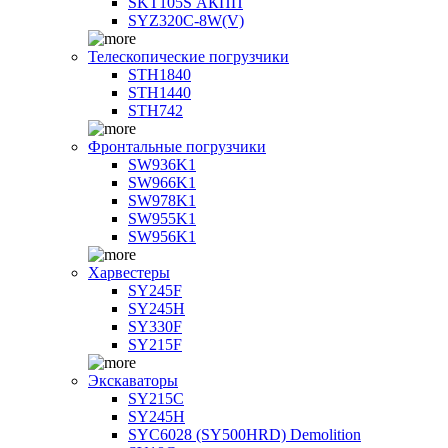
SKT105S АКПП
SYZ320C-8W(V)
Телескопические погрузчики
STH1840
STH1440
STH742
Фронтальные погрузчики
SW936K1
SW966K1
SW978K1
SW955K1
SW956K1
Харвестеры
SY245F
SY245H
SY330F
SY215F
Экскаваторы
SY215C
SY245H
SYC6028 (SY500HRD) Demolition