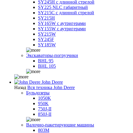
SY245H с длинной стрелой
SY225 NLC габаритный
SY215C с длинной стрелой
SY215H
SY165W с аутригерами
SY155W с аутригерами
SY215W
SY245F
SY185W
Экскаваторы-погрузчики
BHL 95
BHL 105
John Deere
Назад
Вся техника John Deere
Бульдозеры
1050K
950K
750J-II
850J-II
Валочно-пакетирующие машины
803M