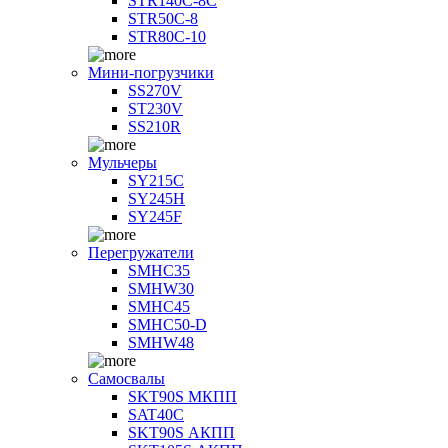
STR140C-8С
STR50C-8
STR80C-10
Мини-погрузчики
SS270V
ST230V
SS210R
Мульчеры
SY215C
SY245H
SY245F
Перегружатели
SMHC35
SMHW30
SMHC45
SMHC50-D
SMHW48
Самосвалы
SKT90S МКПП
SAT40C
SKT90S АКПП