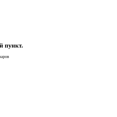
й пункт
.
варов