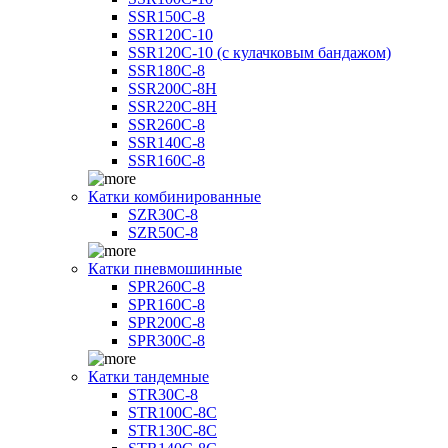
SSR150C-8
SSR120C-10
SSR120C-10 (с кулачковым бандажом)
SSR180C-8
SSR200C-8H
SSR220C-8H
SSR260C-8
SSR140C-8
SSR160C-8
Катки комбинированные
SZR30C-8
SZR50C-8
Катки пневмошинные
SPR260C-8
SPR160C-8
SPR200C-8
SPR300C-8
Катки тандемные
STR30C-8
STR100C-8С
STR130C-8С