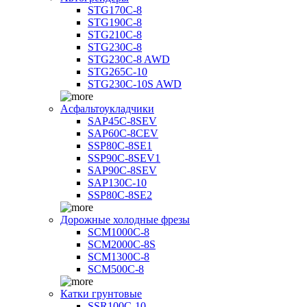
STG170C-8
STG190C-8
STG210C-8
STG230C-8
STG230C-8 AWD
STG265C-10
STG230C-10S AWD
Асфальтоукладчики
SAP45С-8SEV
SAP60C-8CEV
SSP80C-8SE1
SSP90C-8SEV1
SAP90C-8SEV
SAP130C-10
SSP80C-8SE2
Дорожные холодные фрезы
SCM1000C-8
SCM2000C-8S
SCM1300C-8
SCM500C-8
Катки грунтовые
SSR100C-10