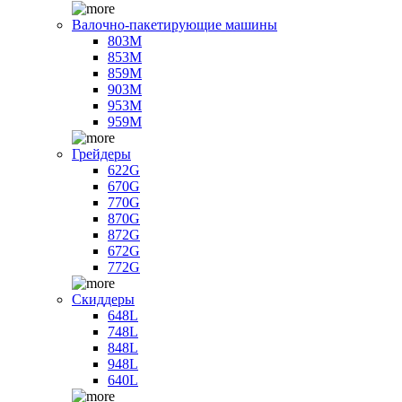
Валочно-пакетирующие машины
803M
853M
859M
903M
953M
959M
Грейдеры
622G
670G
770G
870G
872G
672G
772G
Скиддеры
648L
748L
848L
948L
640L