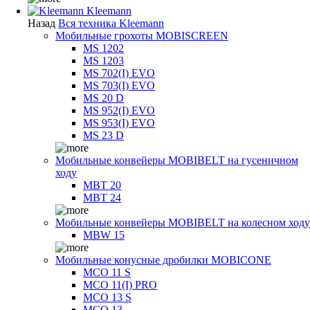
Kleemann
Назад
Вся техника Kleemann
Мобильные грохоты MOBISCREEN
MS 1202
MS 1203
MS 702(I) EVO
MS 703(I) EVO
MS 20 D
MS 952(I) EVO
MS 953(I) EVO
MS 23 D
Мобильные конвейеры MOBIBELT на гусеничном
ходу
MBT 20
MBT 24
Мобильные конвейеры MOBIBELT на колесном ходу
MBW 15
Мобильные конусные дробилки MOBICONE
MCO 11 S
MCO 11(I) PRO
MCO 13 S
MCO 13