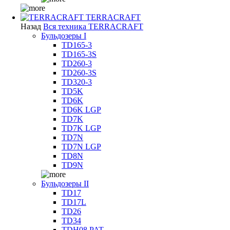
TERRACRAFT
Назад
Вся техника TERRACRAFT
Бульдозеры I
TD165-3
TD165-3S
TD260-3
TD260-3S
TD320-3
TD5K
TD6K
TD6K LGP
TD7K
TD7K LGP
TD7N
TD7N LGP
TD8N
TD9N
Бульдозеры II
TD17
TD17L
TD26
TD34
TDH08 PAT