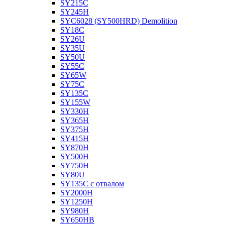
SY215C
SY245H
SYC6028 (SY500HRD) Demolition
SY18C
SY26U
SY35U
SY50U
SY55C
SY65W
SY75C
SY135C
SY155W
SY330H
SY365H
SY375H
SY415H
SY870H
SY500H
SY750H
SY80U
SY135C с отвалом
SY2000H
SY1250H
SY980H
SY650HB