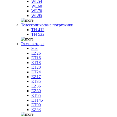
WL54
WL60
WL70
WL95
Телескопические погрузчики
TH 412
TH 522
Экскаваторы
803
EZ26
ET16
ET18
ET20
ET24
EZ17
ET35
EZ36
EZ80
ET65
ET145
ET90
EZ53