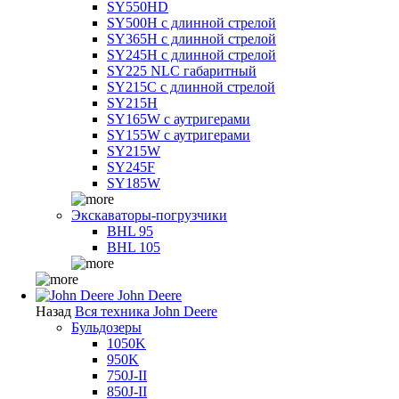
SY550HD
SY500H с длинной стрелой
SY365H с длинной стрелой
SY245H с длинной стрелой
SY225 NLC габаритный
SY215C с длинной стрелой
SY215H
SY165W с аутригерами
SY155W с аутригерами
SY215W
SY245F
SY185W
Экскаваторы-погрузчики
BHL 95
BHL 105
John Deere
Назад
Вся техника John Deere
Бульдозеры
1050K
950K
750J-II
850J-II