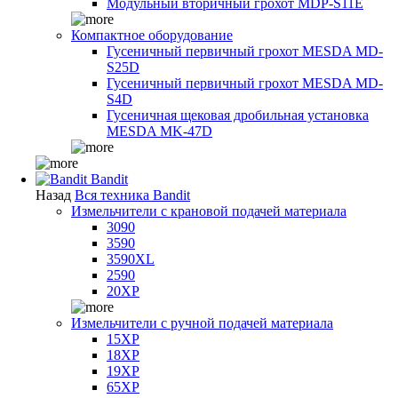
Модульный вторичный грохот MDP-S11E
Компактное оборудование
Гусеничный первичный грохот MESDA MD-
S25D
Гусеничный первичный грохот MESDA MD-
S4D
Гусеничная щековая дробильная установка
MESDA MK-47D
Bandit
Назад
Вся техника Bandit
Измельчители с крановой подачей материала
3090
3590
3590XL
2590
20XP
Измельчители с ручной подачей материала
15XP
18XP
19XP
65XP