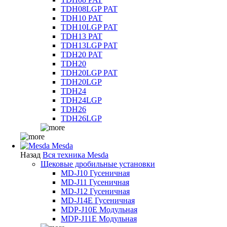
TDH08LGP PAT
TDH10 PAT
TDH10LGP PAT
TDH13 PAT
TDH13LGP PAT
TDH20 PAT
TDH20
TDH20LGP PAT
TDH20LGP
TDH24
TDH24LGP
TDH26
TDH26LGP
Mesda
Назад
Вся техника Mesda
Щековые дробильные установки
MD-J10 Гусеничная
MD-J11 Гусеничная
MD-J12 Гусеничная
MD-J14E Гусеничная
MDP-J10E Модульная
MDP-J11E Модульная