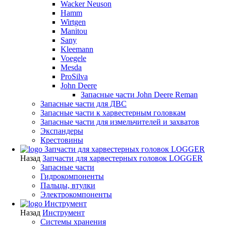
Wacker Neuson
Hamm
Wirtgen
Manitou
Sany
Kleemann
Voegele
Mesda
ProSilva
John Deere
Запасные части John Deere Reman
Запасные части для ДВС
Запасные части к харвестерным головкам
Запасные части для измельчителей и захватов
Экспандеры
Крестовины
Запчасти для харвестерных головок LOGGER
Назад
Запчасти для харвестерных головок LOGGER
Запасные части
Гидрокомпоненты
Пальцы, втулки
Электрокомпоненты
Инструмент
Назад
Инструмент
Системы хранения