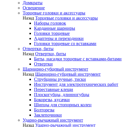
Домкраты
Освещение
Торцевые головки и аксессуары
Назад
Торцевые головки и аксессуары
Наборы головок
Карданные шарниры
Головки торцевые
Адаптеры и переходники
Головки торцевые со вставками
Отвертки, биты
Назад
Отвертки, биты
Биты, насадки торцевые с вставками-битами
Отвертки
Шарнирно-губцевый инструмент
Назад
Шарнирно-губцевый инструмент
Струбцины ручные, тиски
Инструмент для электротехнических работ
Переставные клещи
Плоскогубцы, длинногубцы
Бокорезы, кусачки
Щипцы для стопорных колец
Болторезы
Заклепочники
Ударно-рычажный инструмент
Назад
Ударно-рычажный инструмент