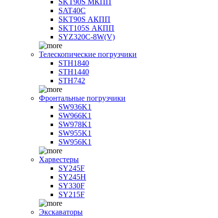
SKT90S МКПП
SAT40C
SKT90S АКПП
SKT105S АКПП
SYZ320C-8W(V)
Телескопические погрузчики
STH1840
STH1440
STH742
Фронтальные погрузчики
SW936K1
SW966K1
SW978K1
SW955K1
SW956K1
Харвестеры
SY245F
SY245H
SY330F
SY215F
Экскаваторы