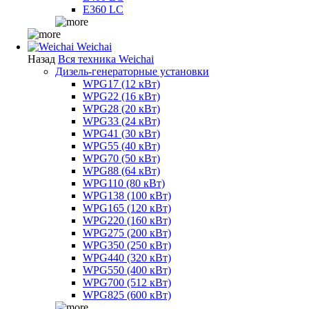
E360 LC
Weichai
Назад
Вся техника Weichai
Дизель-генераторные установки
WPG17 (12 кВт)
WPG22 (16 кВт)
WPG28 (20 кВт)
WPG33 (24 кВт)
WPG41 (30 кВт)
WPG55 (40 кВт)
WPG70 (50 кВт)
WPG88 (64 кВт)
WPG110 (80 кВт)
WPG138 (100 кВт)
WPG165 (120 кВт)
WPG220 (160 кВт)
WPG275 (200 кВт)
WPG350 (250 кВт)
WPG440 (320 кВт)
WPG550 (400 кВт)
WPG700 (512 кВт)
WPG825 (600 кВт)