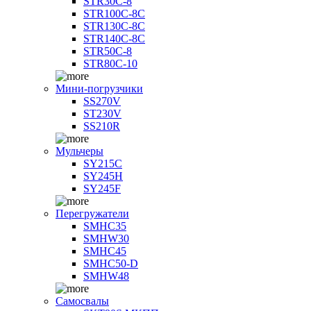
STR30C-8
STR100C-8С
STR130C-8С
STR140C-8С
STR50C-8
STR80C-10
Мини-погрузчики
SS270V
ST230V
SS210R
Мульчеры
SY215C
SY245H
SY245F
Перегружатели
SMHC35
SMHW30
SMHC45
SMHC50-D
SMHW48
Самосвалы