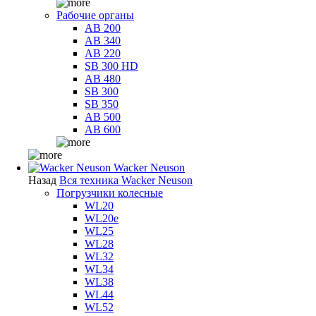
Рабочие органы
AB 200
AB 340
AB 220
SB 300 HD
AB 480
SB 300
SB 350
AB 500
AB 600
Wacker Neuson
Назад
Вся техника Wacker Neuson
Погрузчики колесные
WL20
WL20e
WL25
WL28
WL32
WL34
WL38
WL44
WL52