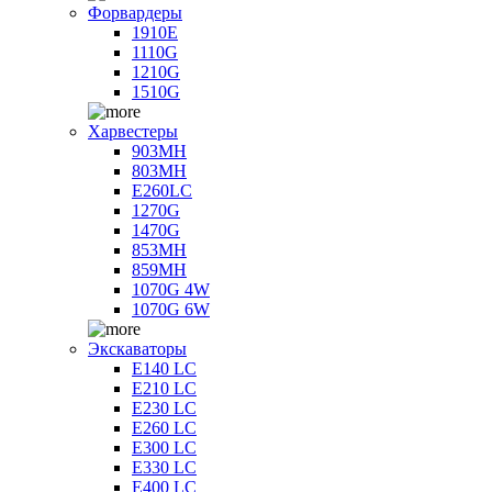
Форвардеры
1910E
1110G
1210G
1510G
Харвестеры
903MH
803MH
E260LC
1270G
1470G
853MH
859MH
1070G 4W
1070G 6W
Экскаваторы
E140 LC
E210 LC
E230 LC
E260 LC
E300 LC
E330 LC
E400 LC