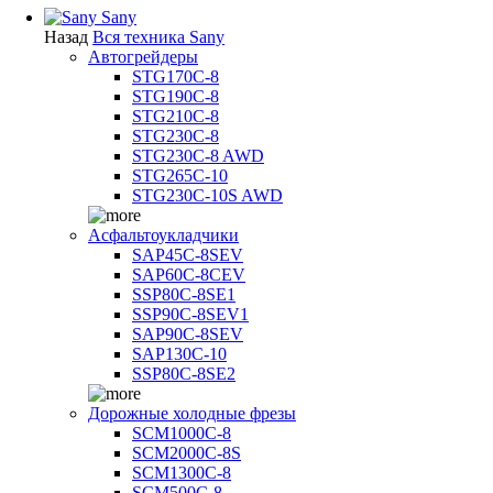
Sany
Назад
Вся техника Sany
Автогрейдеры
STG170C-8
STG190C-8
STG210C-8
STG230C-8
STG230C-8 AWD
STG265C-10
STG230C-10S AWD
Асфальтоукладчики
SAP45С-8SEV
SAP60C-8CEV
SSP80C-8SE1
SSP90C-8SEV1
SAP90C-8SEV
SAP130C-10
SSP80C-8SE2
Дорожные холодные фрезы
SCM1000C-8
SCM2000C-8S
SCM1300C-8
SCM500C-8