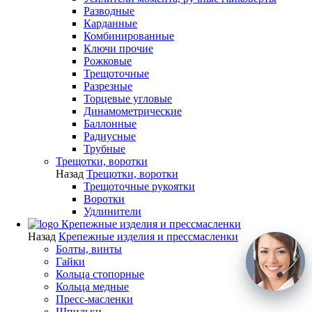
Разводные
Карданные
Комбинированные
Ключи прочие
Рожковые
Трещоточные
Разрезные
Торцевые угловые
Динамометрические
Баллонные
Радиусные
Трубные
Трещотки, воротки
Назад
Трещотки, воротки
Трещоточные рукоятки
Воротки
Удлинители
Крепежные изделия и прессмасленки
Назад
Крепежные изделия и прессмасленки
Болты, винты
Гайки
Кольца стопорные
Кольца медные
Пресс-масленки
Шпильки