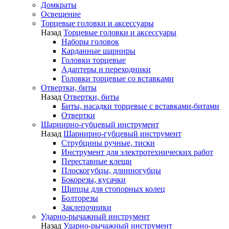
Домкраты
Освещение
Торцевые головки и аксессуары
Назад
Торцевые головки и аксессуары
Наборы головок
Карданные шарниры
Головки торцевые
Адаптеры и переходники
Головки торцевые со вставками
Отвертки, биты
Назад
Отвертки, биты
Биты, насадки торцевые с вставками-битами
Отвертки
Шарнирно-губцевый инструмент
Назад
Шарнирно-губцевый инструмент
Струбцины ручные, тиски
Инструмент для электротехнических работ
Переставные клещи
Плоскогубцы, длинногубцы
Бокорезы, кусачки
Щипцы для стопорных колец
Болторезы
Заклепочники
Ударно-рычажный инструмент
Назад
Ударно-рычажный инструмент