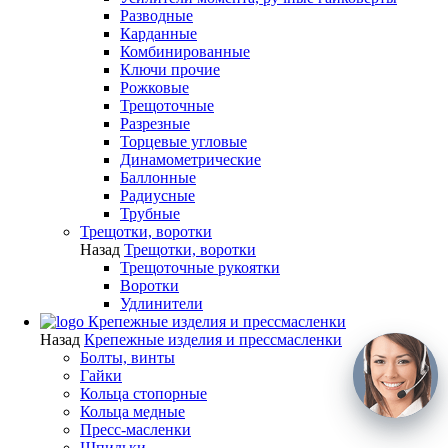
Разводные
Карданные
Комбинированные
Ключи прочие
Рожковые
Трещоточные
Разрезные
Торцевые угловые
Динамометрические
Баллонные
Радиусные
Трубные
Трещотки, воротки
Назад
Трещотки, воротки
Трещоточные рукоятки
Воротки
Удлинители
Крепежные изделия и прессмасленки
Назад
Крепежные изделия и прессмасленки
Болты, винты
Гайки
Кольца стопорные
Кольца медные
Пресс-масленки
Шпильки