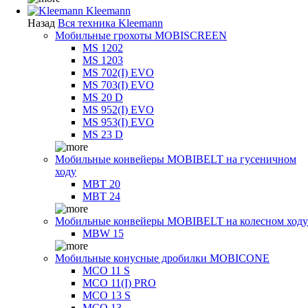
Kleemann
Назад
Вся техника Kleemann
Мобильные грохоты MOBISCREEN
MS 1202
MS 1203
MS 702(I) EVO
MS 703(I) EVO
MS 20 D
MS 952(I) EVO
MS 953(I) EVO
MS 23 D
Мобильные конвейеры MOBIBELT на гусеничном
ходу
MBT 20
MBT 24
Мобильные конвейеры MOBIBELT на колесном ходу
MBW 15
Мобильные конусные дробилки MOBICONE
MCO 11 S
MCO 11(I) PRO
MCO 13 S
MCO 13