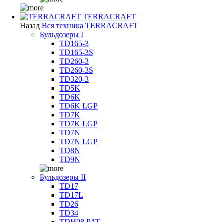
TERRACRAFT
Назад
Вся техника TERRACRAFT
Бульдозеры I
TD165-3
TD165-3S
TD260-3
TD260-3S
TD320-3
TD5K
TD6K
TD6K LGP
TD7K
TD7K LGP
TD7N
TD7N LGP
TD8N
TD9N
Бульдозеры II
TD17
TD17L
TD26
TD34
TDH08 PAT