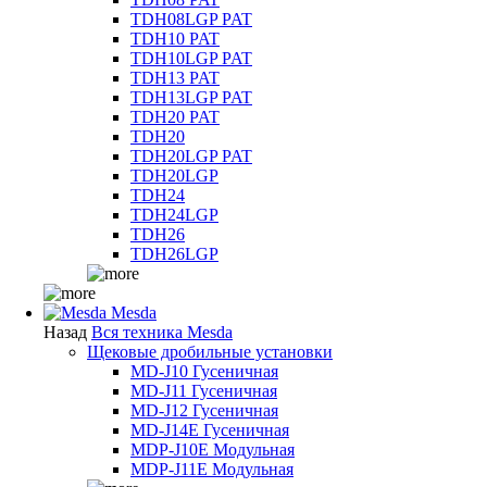
TDH08LGP PAT
TDH10 PAT
TDH10LGP PAT
TDH13 PAT
TDH13LGP PAT
TDH20 PAT
TDH20
TDH20LGP PAT
TDH20LGP
TDH24
TDH24LGP
TDH26
TDH26LGP
Mesda
Назад
Вся техника Mesda
Щековые дробильные установки
MD-J10 Гусеничная
MD-J11 Гусеничная
MD-J12 Гусеничная
MD-J14E Гусеничная
MDP-J10E Модульная
MDP-J11E Модульная