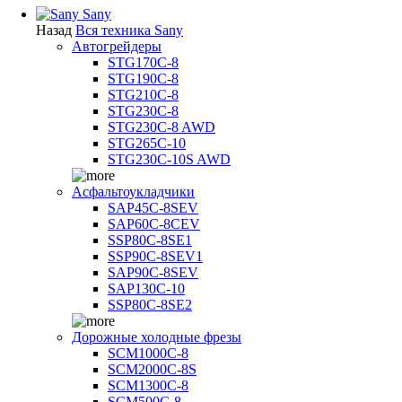
Sany
Назад
Вся техника Sany
Автогрейдеры
STG170C-8
STG190C-8
STG210C-8
STG230C-8
STG230C-8 AWD
STG265C-10
STG230C-10S AWD
Асфальтоукладчики
SAP45С-8SEV
SAP60C-8CEV
SSP80C-8SE1
SSP90C-8SEV1
SAP90C-8SEV
SAP130C-10
SSP80C-8SE2
Дорожные холодные фрезы
SCM1000C-8
SCM2000C-8S
SCM1300C-8
SCM500C-8