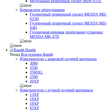
Модульный вторичный грохот MDP-S11E
Компактное оборудование
Гусеничный первичный грохот MESDA MD-
S25D
Гусеничный первичный грохот MESDA MD-
S4D
Гусеничная щековая дробильная установка
MESDA MK-47D
Bandit
Назад
Вся техника Bandit
Измельчители с крановой подачей материала
3090
3590
3590XL
2590
20XP
Измельчители с ручной подачей материала
15XP
18XP
19XP
65XP