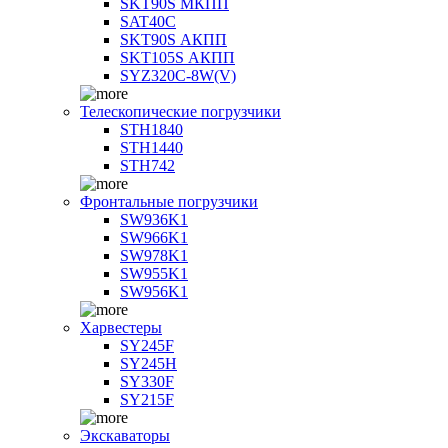
SKT90S МКПП
SAT40C
SKT90S АКПП
SKT105S АКПП
SYZ320C-8W(V)
Телескопические погрузчики
STH1840
STH1440
STH742
Фронтальные погрузчики
SW936K1
SW966K1
SW978K1
SW955K1
SW956K1
Харвестеры
SY245F
SY245H
SY330F
SY215F
Экскаваторы