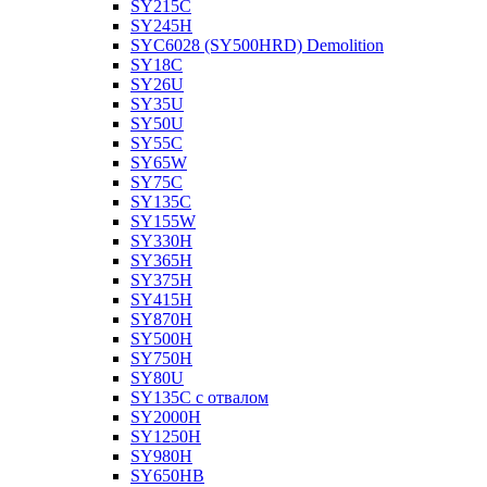
SY215C
SY245H
SYC6028 (SY500HRD) Demolition
SY18C
SY26U
SY35U
SY50U
SY55C
SY65W
SY75C
SY135C
SY155W
SY330H
SY365H
SY375H
SY415H
SY870H
SY500H
SY750H
SY80U
SY135C с отвалом
SY2000H
SY1250H
SY980H
SY650HB