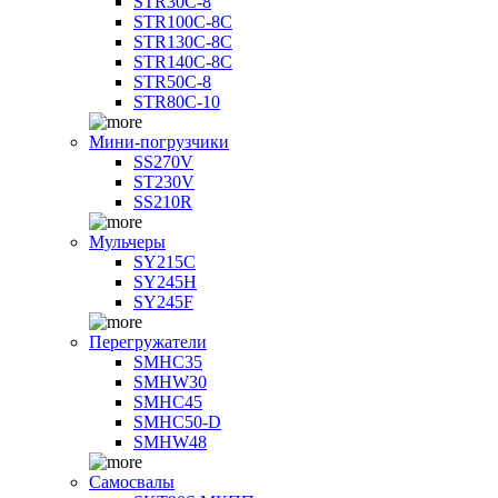
STR30C-8
STR100C-8С
STR130C-8С
STR140C-8С
STR50C-8
STR80C-10
Мини-погрузчики
SS270V
ST230V
SS210R
Мульчеры
SY215C
SY245H
SY245F
Перегружатели
SMHC35
SMHW30
SMHC45
SMHC50-D
SMHW48
Самосвалы