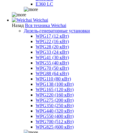
E360 LC
Weichai
Назад
Вся техника Weichai
Дизель-генераторные установки
WPG17 (12 кВт)
WPG22 (16 кВт)
WPG28 (20 кВт)
WPG33 (24 кВт)
WPG41 (30 кВт)
WPG55 (40 кВт)
WPG70 (50 кВт)
WPG88 (64 кВт)
WPG110 (80 кВт)
WPG138 (100 кВт)
WPG165 (120 кВт)
WPG220 (160 кВт)
WPG275 (200 кВт)
WPG350 (250 кВт)
WPG440 (320 кВт)
WPG550 (400 кВт)
WPG700 (512 кВт)
WPG825 (600 кВт)