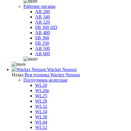
Рабочие органы
AB 200
AB 340
AB 220
SB 300 HD
AB 480
SB 300
SB 350
AB 500
AB 600
Wacker Neuson
Назад
Вся техника Wacker Neuson
Погрузчики колесные
WL20
WL20e
WL25
WL28
WL32
WL34
WL38
WL44
WL52