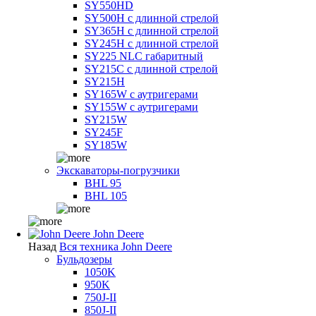
SY550HD
SY500H с длинной стрелой
SY365H с длинной стрелой
SY245H с длинной стрелой
SY225 NLC габаритный
SY215C с длинной стрелой
SY215H
SY165W с аутригерами
SY155W с аутригерами
SY215W
SY245F
SY185W
Экскаваторы-погрузчики
BHL 95
BHL 105
John Deere
Назад
Вся техника John Deere
Бульдозеры
1050K
950K
750J-II
850J-II