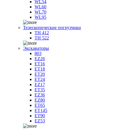
WL54
WL60
WL70
WL95
Телескопические погрузчики
TH 412
TH 522
Экскаваторы
803
EZ26
ET16
ET18
ET20
ET24
EZ17
ET35
EZ36
EZ80
ET65
ET145
ET90
EZ53