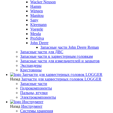
Wacker Neuson
Hamm
Wirtgen
Manitou
Sany
Kleemann
Voegele
Mesda
ProSilva
John Deere
Запасные части John Deere Reman
Запасные части для ДВС
Запасные части к харвестерным головкам
Запасные части для измельчителей и захватов
Экспандеры
Крестовины
Запчасти для харвестерных головок LOGGER
Назад
Запчасти для харвестерных головок LOGGER
Запасные части
Гидрокомпоненты
Пальцы, втулки
Электрокомпоненты
Инструмент
Назад
Инструмент
Системы хранения