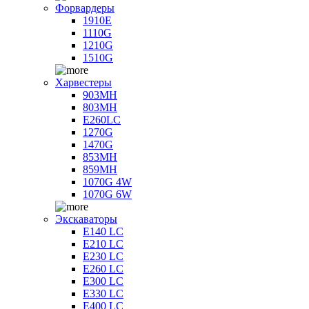
Форвардеры
1910E
1110G
1210G
1510G
Харвестеры
903MH
803MH
E260LC
1270G
1470G
853MH
859MH
1070G 4W
1070G 6W
Экскаваторы
E140 LC
E210 LC
E230 LC
E260 LC
E300 LC
E330 LC
E400 LC