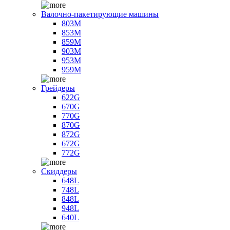
Валочно-пакетирующие машины
803M
853M
859M
903M
953M
959M
Грейдеры
622G
670G
770G
870G
872G
672G
772G
Скиддеры
648L
748L
848L
948L
640L