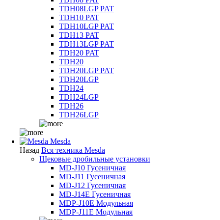
TDH08LGP PAT
TDH10 PAT
TDH10LGP PAT
TDH13 PAT
TDH13LGP PAT
TDH20 PAT
TDH20
TDH20LGP PAT
TDH20LGP
TDH24
TDH24LGP
TDH26
TDH26LGP
Mesda
Назад
Вся техника Mesda
Щековые дробильные установки
MD-J10 Гусеничная
MD-J11 Гусеничная
MD-J12 Гусеничная
MD-J14E Гусеничная
MDP-J10E Модульная
MDP-J11E Модульная