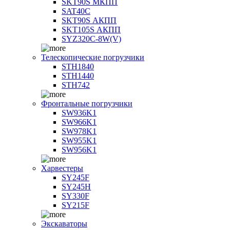
SKT90S МКПП
SAT40C
SKT90S АКПП
SKT105S АКПП
SYZ320C-8W(V)
Телескопические погрузчики
STH1840
STH1440
STH742
Фронтальные погрузчики
SW936K1
SW966K1
SW978K1
SW955K1
SW956K1
Харвестеры
SY245F
SY245H
SY330F
SY215F
Экскаваторы