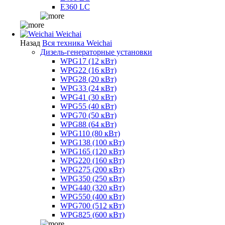
E360 LC
Weichai
Назад
Вся техника Weichai
Дизель-генераторные установки
WPG17 (12 кВт)
WPG22 (16 кВт)
WPG28 (20 кВт)
WPG33 (24 кВт)
WPG41 (30 кВт)
WPG55 (40 кВт)
WPG70 (50 кВт)
WPG88 (64 кВт)
WPG110 (80 кВт)
WPG138 (100 кВт)
WPG165 (120 кВт)
WPG220 (160 кВт)
WPG275 (200 кВт)
WPG350 (250 кВт)
WPG440 (320 кВт)
WPG550 (400 кВт)
WPG700 (512 кВт)
WPG825 (600 кВт)