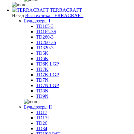
TERRACRAFT
Назад
Вся техника TERRACRAFT
Бульдозеры I
TD165-3
TD165-3S
TD260-3
TD260-3S
TD320-3
TD5K
TD6K
TD6K LGP
TD7K
TD7K LGP
TD7N
TD7N LGP
TD8N
TD9N
Бульдозеры II
TD17
TD17L
TD26
TD34
TDH08 PAT