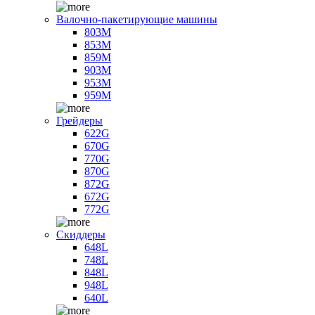
Валочно-пакетирующие машины
803M
853M
859M
903M
953M
959M
Грейдеры
622G
670G
770G
870G
872G
672G
772G
Скиддеры
648L
748L
848L
948L
640L