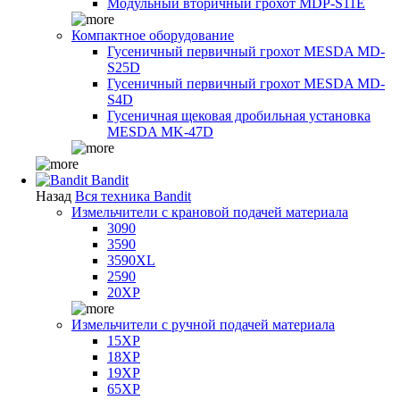
Модульный вторичный грохот MDP-S11E
Компактное оборудование
Гусеничный первичный грохот MESDA MD-
S25D
Гусеничный первичный грохот MESDA MD-
S4D
Гусеничная щековая дробильная установка
MESDA MK-47D
Bandit
Назад
Вся техника Bandit
Измельчители с крановой подачей материала
3090
3590
3590XL
2590
20XP
Измельчители с ручной подачей материала
15XP
18XP
19XP
65XP