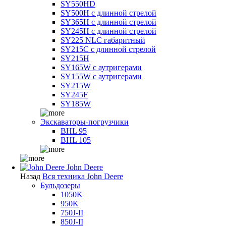
SY550HD
SY500H с длинной стрелой
SY365H с длинной стрелой
SY245H с длинной стрелой
SY225 NLC габаритный
SY215C с длинной стрелой
SY215H
SY165W с аутригерами
SY155W с аутригерами
SY215W
SY245F
SY185W
Экскаваторы-погрузчики
BHL 95
BHL 105
John Deere
Назад
Вся техника John Deere
Бульдозеры
1050K
950K
750J-II
850J-II