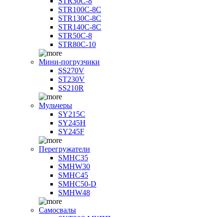
STR30C-8
STR100C-8С
STR130C-8С
STR140C-8С
STR50C-8
STR80C-10
Мини-погрузчики
SS270V
ST230V
SS210R
Мульчеры
SY215C
SY245H
SY245F
Перегружатели
SMHC35
SMHW30
SMHC45
SMHC50-D
SMHW48
Самосвалы