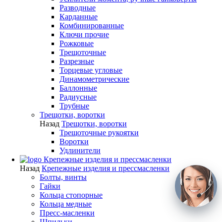
Разводные
Карданные
Комбинированные
Ключи прочие
Рожковые
Трещоточные
Разрезные
Торцевые угловые
Динамометрические
Баллонные
Радиусные
Трубные
Трещотки, воротки
Назад
Трещотки, воротки
Трещоточные рукоятки
Воротки
Удлинители
Крепежные изделия и прессмасленки
Назад
Крепежные изделия и прессмасленки
Болты, винты
Гайки
Кольца стопорные
Кольца медные
Пресс-масленки
Шпильки