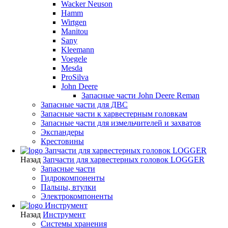
Wacker Neuson
Hamm
Wirtgen
Manitou
Sany
Kleemann
Voegele
Mesda
ProSilva
John Deere
Запасные части John Deere Reman
Запасные части для ДВС
Запасные части к харвестерным головкам
Запасные части для измельчителей и захватов
Экспандеры
Крестовины
Запчасти для харвестерных головок LOGGER
Назад
Запчасти для харвестерных головок LOGGER
Запасные части
Гидрокомпоненты
Пальцы, втулки
Электрокомпоненты
Инструмент
Назад
Инструмент
Системы хранения