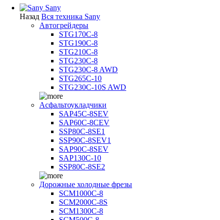
Sany
Назад
Вся техника Sany
Автогрейдеры
STG170C-8
STG190C-8
STG210C-8
STG230C-8
STG230C-8 AWD
STG265C-10
STG230C-10S AWD
Асфальтоукладчики
SAP45С-8SEV
SAP60C-8CEV
SSP80C-8SE1
SSP90C-8SEV1
SAP90C-8SEV
SAP130C-10
SSP80C-8SE2
Дорожные холодные фрезы
SCM1000C-8
SCM2000C-8S
SCM1300C-8
SCM500C-8