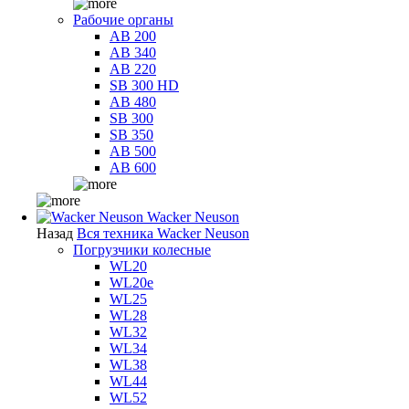
Рабочие органы
AB 200
AB 340
AB 220
SB 300 HD
AB 480
SB 300
SB 350
AB 500
AB 600
Wacker Neuson
Назад
Вся техника Wacker Neuson
Погрузчики колесные
WL20
WL20e
WL25
WL28
WL32
WL34
WL38
WL44
WL52