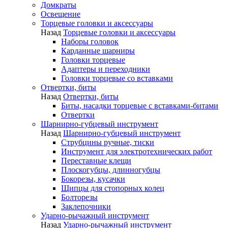
Домкраты
Освещение
Торцевые головки и аксессуары
Назад
Торцевые головки и аксессуары
Наборы головок
Карданные шарниры
Головки торцевые
Адаптеры и переходники
Головки торцевые со вставками
Отвертки, биты
Назад
Отвертки, биты
Биты, насадки торцевые с вставками-битами
Отвертки
Шарнирно-губцевый инструмент
Назад
Шарнирно-губцевый инструмент
Струбцины ручные, тиски
Инструмент для электротехнических работ
Переставные клещи
Плоскогубцы, длинногубцы
Бокорезы, кусачки
Щипцы для стопорных колец
Болторезы
Заклепочники
Ударно-рычажный инструмент
Назад
Ударно-рычажный инструмент