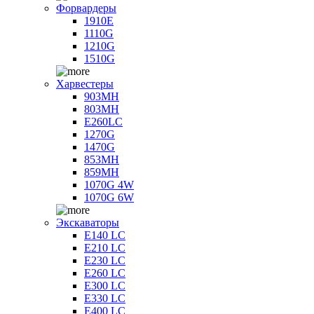
Форвардеры
1910E
1110G
1210G
1510G
Харвестеры
903MH
803MH
E260LC
1270G
1470G
853MH
859MH
1070G 4W
1070G 6W
Экскаваторы
E140 LC
E210 LC
E230 LC
E260 LC
E300 LC
E330 LC
E400 LC