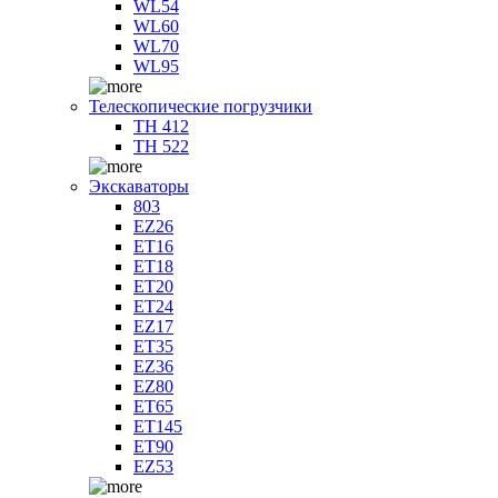
WL54
WL60
WL70
WL95
Телескопические погрузчики
TH 412
TH 522
Экскаваторы
803
EZ26
ET16
ET18
ET20
ET24
EZ17
ET35
EZ36
EZ80
ET65
ET145
ET90
EZ53