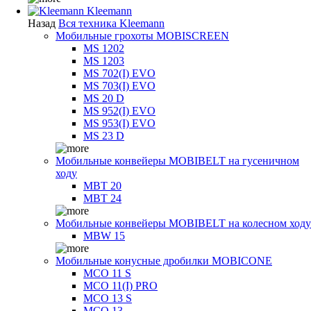
Kleemann
Назад
Вся техника Kleemann
Мобильные грохоты MOBISCREEN
MS 1202
MS 1203
MS 702(I) EVO
MS 703(I) EVO
MS 20 D
MS 952(I) EVO
MS 953(I) EVO
MS 23 D
Мобильные конвейеры MOBIBELT на гусеничном
ходу
MBT 20
MBT 24
Мобильные конвейеры MOBIBELT на колесном ходу
MBW 15
Мобильные конусные дробилки MOBICONE
MCO 11 S
MCO 11(I) PRO
MCO 13 S
MCO 13