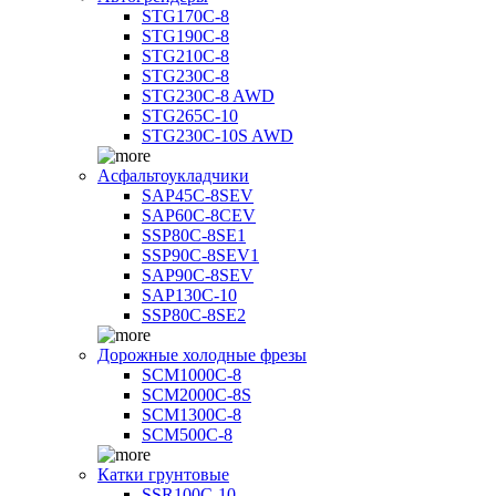
STG170C-8
STG190C-8
STG210C-8
STG230C-8
STG230C-8 AWD
STG265C-10
STG230C-10S AWD
Асфальтоукладчики
SAP45С-8SEV
SAP60C-8CEV
SSP80C-8SE1
SSP90C-8SEV1
SAP90C-8SEV
SAP130C-10
SSP80C-8SE2
Дорожные холодные фрезы
SCM1000C-8
SCM2000C-8S
SCM1300C-8
SCM500C-8
Катки грунтовые
SSR100C-10