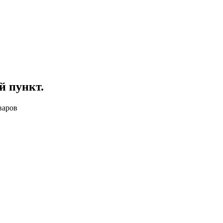
й пункт
.
варов