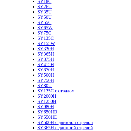
SY18C
SY26U
SY35U
SY50U
SY55C
SY65W
SY75C
SY135C
SY155W
SY330H
SY365H
SY375H
SY415H
SY870H
SY500H
SY750H
SY80U
SY135C с отвалом
SY2000H
SY1250H
SY980H
SY650HB
SY550HD
SY500H с длинной стрелой
SY365H с длинной стрелой