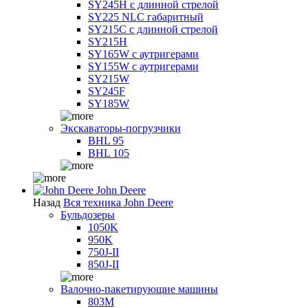
SY245H с длинной стрелой
SY225 NLC габаритный
SY215C с длинной стрелой
SY215H
SY165W с аутригерами
SY155W с аутригерами
SY215W
SY245F
SY185W
Экскаваторы-погрузчики
BHL 95
BHL 105
John Deere
Назад
Вся техника John Deere
Бульдозеры
1050K
950K
750J-II
850J-II
Валочно-пакетирующие машины
803M