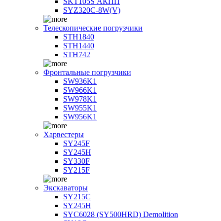
SKT105S АКПП
SYZ320C-8W(V)
Телескопические погрузчики
STH1840
STH1440
STH742
Фронтальные погрузчики
SW936K1
SW966K1
SW978K1
SW955K1
SW956K1
Харвестеры
SY245F
SY245H
SY330F
SY215F
Экскаваторы
SY215C
SY245H
SYC6028 (SY500HRD) Demolition