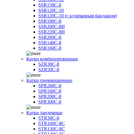
SSR150C-8
SSR120C-10
SSR120C-10 (с кулачковым бандажом)
SSR180C-8
SSR200C-8H
SSR220C-8H
SSR260C-8
SSR140C-8
SSR160C-8
Катки комбинированные
SZR30C-8
SZR50C-8
Катки пневмошинные
SPR260C-8
SPR160C-8
SPR200C-8
SPR300C-8
Катки тандемные
STR30C-8
STR100C-8С
STR130C-8С