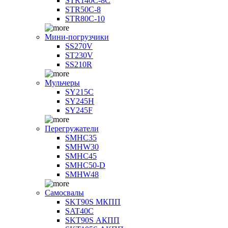
STR140C-8С
STR50C-8
STR80C-10
Мини-погрузчики
SS270V
ST230V
SS210R
Мульчеры
SY215C
SY245H
SY245F
Перегружатели
SMHC35
SMHW30
SMHC45
SMHC50-D
SMHW48
Самосвалы
SKT90S МКПП
SAT40C
SKT90S АКПП