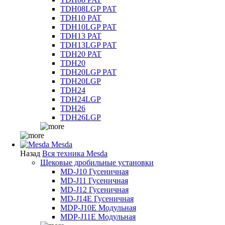
TDH08LGP PAT
TDH10 PAT
TDH10LGP PAT
TDH13 PAT
TDH13LGP PAT
TDH20 PAT
TDH20
TDH20LGP PAT
TDH20LGP
TDH24
TDH24LGP
TDH26
TDH26LGP
Mesda
Назад
Вся техника Mesda
Щековые дробильные установки
MD-J10 Гусеничная
MD-J11 Гусеничная
MD-J12 Гусеничная
MD-J14E Гусеничная
MDP-J10E Модульная
MDP-J11E Модульная