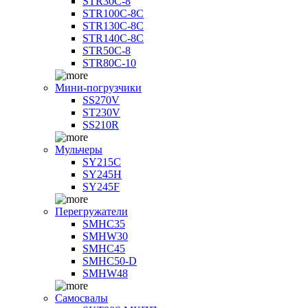
STR30C-8
STR100C-8С
STR130C-8С
STR140C-8С
STR50C-8
STR80C-10
Мини-погрузчики
SS270V
ST230V
SS210R
Мульчеры
SY215C
SY245H
SY245F
Перегружатели
SMHC35
SMHW30
SMHC45
SMHC50-D
SMHW48
Самосвалы