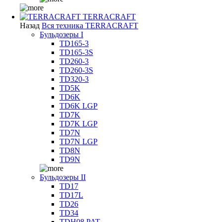
TERRACRAFT
Назад
Вся техника TERRACRAFT
Бульдозеры I
TD165-3
TD165-3S
TD260-3
TD260-3S
TD320-3
TD5K
TD6K
TD6K LGP
TD7K
TD7K LGP
TD7N
TD7N LGP
TD8N
TD9N
Бульдозеры II
TD17
TD17L
TD26
TD34
TDH08 PAT