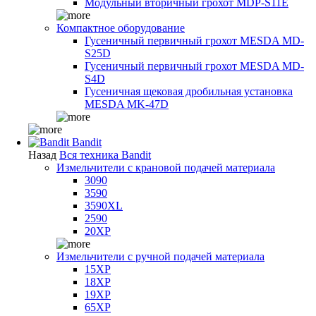
Модульный вторичный грохот MDP-S11E
Компактное оборудование
Гусеничный первичный грохот MESDA MD-
S25D
Гусеничный первичный грохот MESDA MD-
S4D
Гусеничная щековая дробильная установка
MESDA MK-47D
Bandit
Назад
Вся техника Bandit
Измельчители с крановой подачей материала
3090
3590
3590XL
2590
20XP
Измельчители с ручной подачей материала
15XP
18XP
19XP
65XP