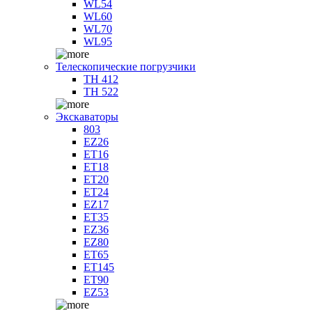
WL54
WL60
WL70
WL95
Телескопические погрузчики
TH 412
TH 522
Экскаваторы
803
EZ26
ET16
ET18
ET20
ET24
EZ17
ET35
EZ36
EZ80
ET65
ET145
ET90
EZ53