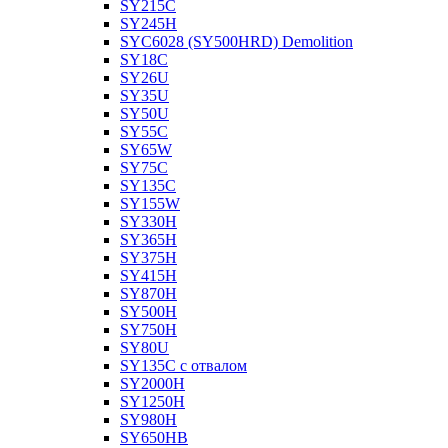
SY215C
SY245H
SYC6028 (SY500HRD) Demolition
SY18C
SY26U
SY35U
SY50U
SY55C
SY65W
SY75C
SY135C
SY155W
SY330H
SY365H
SY375H
SY415H
SY870H
SY500H
SY750H
SY80U
SY135C с отвалом
SY2000H
SY1250H
SY980H
SY650HB