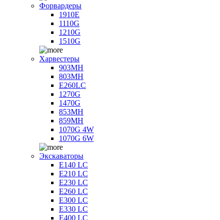
Форвардеры
1910E
1110G
1210G
1510G
Харвестеры
903MH
803MH
E260LC
1270G
1470G
853MH
859MH
1070G 4W
1070G 6W
Экскаваторы
E140 LC
E210 LC
E230 LC
E260 LC
E300 LC
E330 LC
E400 LC