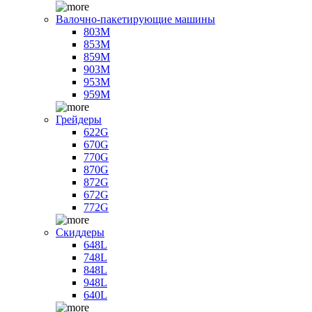
Валочно-пакетирующие машины
803M
853M
859M
903M
953M
959M
Грейдеры
622G
670G
770G
870G
872G
672G
772G
Скиддеры
648L
748L
848L
948L
640L