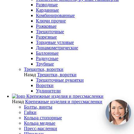
Разводные
Карданные
Комбинированные
Ключи прочие
Рожковые
Трещоточные
Разрезные
Торцевые угловые
Динамометрические
Баллонные
Радиусные
Трубные
Трещотки, воротки
Назад
Трещотки, воротки
Трещоточные рукоятки
Воротки
Удлинители
Крепежные изделия и прессмасленки
Назад
Крепежные изделия и прессмасленки
Болты, винты
Гайки
Кольца стопорные
Кольца медные
Пресс-масленки
Шпильки