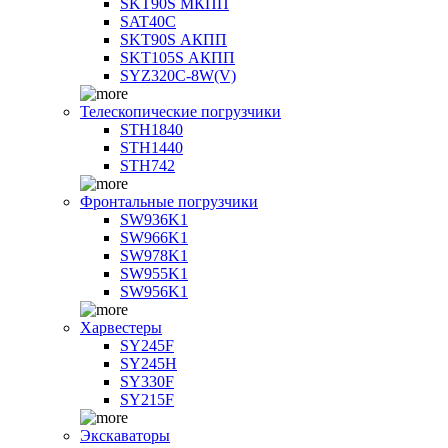
SKT90S МКПП
SAT40C
SKT90S АКПП
SKT105S АКПП
SYZ320C-8W(V)
Телескопические погрузчики
STH1840
STH1440
STH742
Фронтальные погрузчики
SW936K1
SW966K1
SW978K1
SW955K1
SW956K1
Харвестеры
SY245F
SY245H
SY330F
SY215F
Экскаваторы