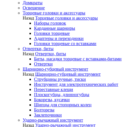
Домкраты
Освещение
Торцевые головки и аксессуары
Назад
Торцевые головки и аксессуары
Наборы головок
Карданные шарниры
Головки торцевые
Адаптеры и переходники
Головки торцевые со вставками
Отвертки, биты
Назад
Отвертки, биты
Биты, насадки торцевые с вставками-битами
Отвертки
Шарнирно-губцевый инструмент
Назад
Шарнирно-губцевый инструмент
Струбцины ручные, тиски
Инструмент для электротехнических работ
Переставные клещи
Плоскогубцы, длинногубцы
Бокорезы, кусачки
Щипцы для стопорных колец
Болторезы
Заклепочники
Ударно-рычажный инструмент
Назад
Ударно-рычажный инструмент