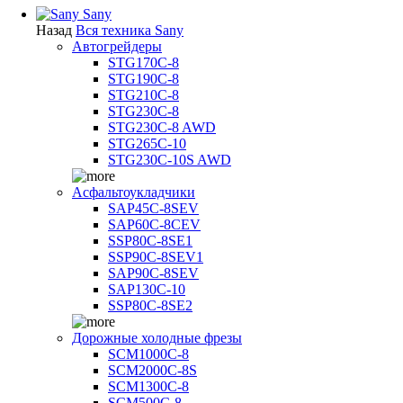
Sany
Назад
Вся техника Sany
Автогрейдеры
STG170C-8
STG190C-8
STG210C-8
STG230C-8
STG230C-8 AWD
STG265C-10
STG230C-10S AWD
Асфальтоукладчики
SAP45С-8SEV
SAP60C-8CEV
SSP80C-8SE1
SSP90C-8SEV1
SAP90C-8SEV
SAP130C-10
SSP80C-8SE2
Дорожные холодные фрезы
SCM1000C-8
SCM2000C-8S
SCM1300C-8
SCM500C-8