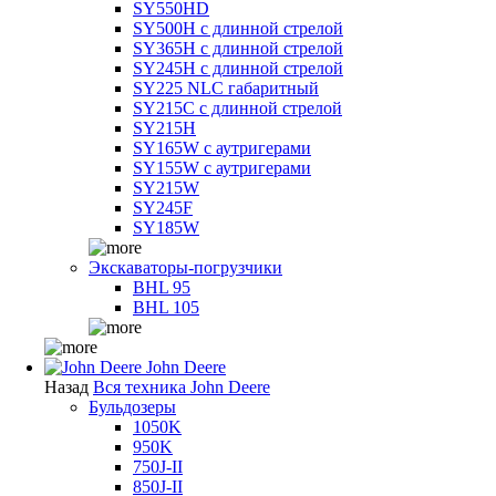
SY550HD
SY500H с длинной стрелой
SY365H с длинной стрелой
SY245H с длинной стрелой
SY225 NLC габаритный
SY215C с длинной стрелой
SY215H
SY165W с аутригерами
SY155W с аутригерами
SY215W
SY245F
SY185W
Экскаваторы-погрузчики
BHL 95
BHL 105
John Deere
Назад
Вся техника John Deere
Бульдозеры
1050K
950K
750J-II
850J-II