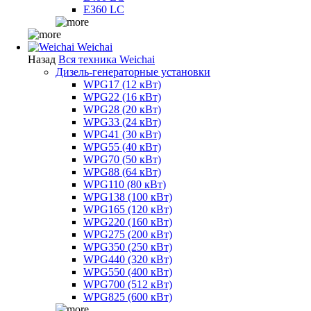
E360 LC
Weichai
Назад
Вся техника Weichai
Дизель-генераторные установки
WPG17 (12 кВт)
WPG22 (16 кВт)
WPG28 (20 кВт)
WPG33 (24 кВт)
WPG41 (30 кВт)
WPG55 (40 кВт)
WPG70 (50 кВт)
WPG88 (64 кВт)
WPG110 (80 кВт)
WPG138 (100 кВт)
WPG165 (120 кВт)
WPG220 (160 кВт)
WPG275 (200 кВт)
WPG350 (250 кВт)
WPG440 (320 кВт)
WPG550 (400 кВт)
WPG700 (512 кВт)
WPG825 (600 кВт)