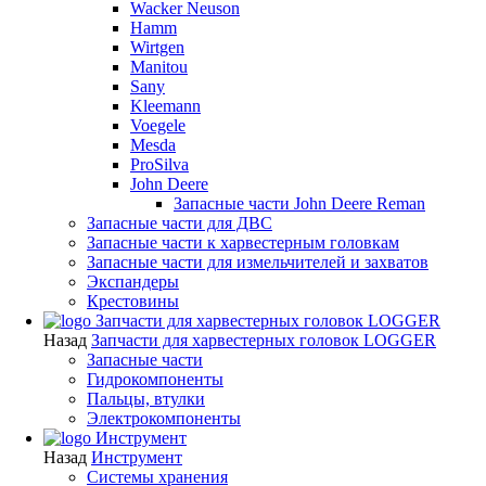
Wacker Neuson
Hamm
Wirtgen
Manitou
Sany
Kleemann
Voegele
Mesda
ProSilva
John Deere
Запасные части John Deere Reman
Запасные части для ДВС
Запасные части к харвестерным головкам
Запасные части для измельчителей и захватов
Экспандеры
Крестовины
Запчасти для харвестерных головок LOGGER
Назад
Запчасти для харвестерных головок LOGGER
Запасные части
Гидрокомпоненты
Пальцы, втулки
Электрокомпоненты
Инструмент
Назад
Инструмент
Системы хранения