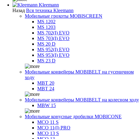
Kleemann
Назад
Вся техника Kleemann
Мобильные грохоты MOBISCREEN
MS 1202
MS 1203
MS 702(I) EVO
MS 703(I) EVO
MS 20 D
MS 952(I) EVO
MS 953(I) EVO
MS 23 D
Мобильные конвейеры MOBIBELT на гусеничном
ходу
MBT 20
MBT 24
Мобильные конвейеры MOBIBELT на колесном ходу
MBW 15
Мобильные конусные дробилки MOBICONE
MCO 11 S
MCO 11(I) PRO
MCO 13 S
MCO 13