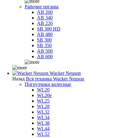
Рабочие органы
AB 200
AB 340
AB 220
SB 300 HD
AB 480
SB 300
SB 350
AB 500
AB 600
Wacker Neuson
Назад
Вся техника Wacker Neuson
Погрузчики колесные
WL20
WL20e
WL25
WL28
WL32
WL34
WL38
WL44
WL52