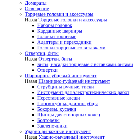
Домкраты
Освещение
Торцевые головки и аксессуары
Назад
Торцевые головки и аксессуары
Наборы головок
Карданные шарниры
Головки торцевые
Адаптеры и переходники
Головки торцевые со вставками
Отвертки, биты
Назад
Отвертки, биты
Биты, насадки торцевые с вставками-битами
Отвертки
Шарнирно-губцевый инструмент
Назад
Шарнирно-губцевый инструмент
Струбцины ручные, тиски
Инструмент для электротехнических работ
Переставные клещи
Плоскогубцы, длинногубцы
Бокорезы, кусачки
Щипцы для стопорных колец
Болторезы
Заклепочники
Ударно-рычажный инструмент
Назад
Ударно-рычажный инструмент