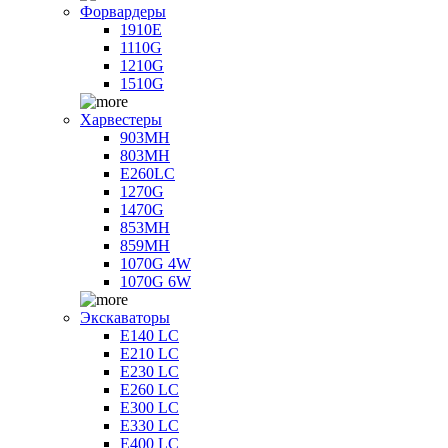
Форвардеры
1910E
1110G
1210G
1510G
Харвестеры
903MH
803MH
E260LC
1270G
1470G
853MH
859MH
1070G 4W
1070G 6W
Экскаваторы
E140 LC
E210 LC
E230 LC
E260 LC
E300 LC
E330 LC
E400 LC