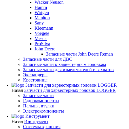
Wacker Neuson
Hamm
Wirtgen
Manitou
Sany
Kleemann
Voegele
Mesda
ProSilva
John Deere
Запасные части John Deere Reman
Запасные части для ДВС
Запасные части к харвестерным головкам
Запасные части для измельчителей и захватов
Экспандеры
Крестовины
Запчасти для харвестерных головок LOGGER
Назад
Запчасти для харвестерных головок LOGGER
Запасные части
Гидрокомпоненты
Пальцы, втулки
Электрокомпоненты
Инструмент
Назад
Инструмент
Системы хранения