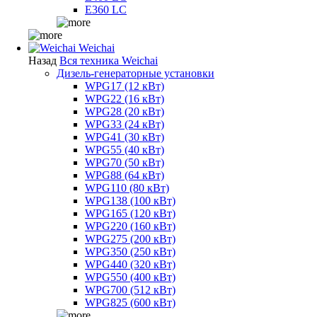
E360 LC
Weichai
Назад
Вся техника Weichai
Дизель-генераторные установки
WPG17 (12 кВт)
WPG22 (16 кВт)
WPG28 (20 кВт)
WPG33 (24 кВт)
WPG41 (30 кВт)
WPG55 (40 кВт)
WPG70 (50 кВт)
WPG88 (64 кВт)
WPG110 (80 кВт)
WPG138 (100 кВт)
WPG165 (120 кВт)
WPG220 (160 кВт)
WPG275 (200 кВт)
WPG350 (250 кВт)
WPG440 (320 кВт)
WPG550 (400 кВт)
WPG700 (512 кВт)
WPG825 (600 кВт)