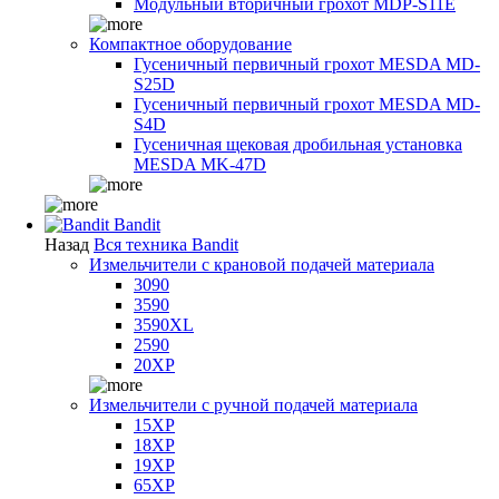
Модульный вторичный грохот MDP-S11E
Компактное оборудование
Гусеничный первичный грохот MESDA MD-
S25D
Гусеничный первичный грохот MESDA MD-
S4D
Гусеничная щековая дробильная установка
MESDA MK-47D
Bandit
Назад
Вся техника Bandit
Измельчители с крановой подачей материала
3090
3590
3590XL
2590
20XP
Измельчители с ручной подачей материала
15XP
18XP
19XP
65XP