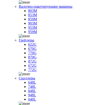
Валочно-пакетирующие машины
803M
853M
859M
903M
953M
959M
Грейдеры
622G
670G
770G
870G
872G
672G
772G
Скиддеры
648L
748L
848L
948L
640L