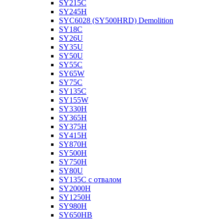
SY215C
SY245H
SYC6028 (SY500HRD) Demolition
SY18C
SY26U
SY35U
SY50U
SY55C
SY65W
SY75C
SY135C
SY155W
SY330H
SY365H
SY375H
SY415H
SY870H
SY500H
SY750H
SY80U
SY135C с отвалом
SY2000H
SY1250H
SY980H
SY650HB