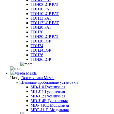
TDH08LGP PAT
TDH10 PAT
TDH10LGP PAT
TDH13 PAT
TDH13LGP PAT
TDH20 PAT
TDH20
TDH20LGP PAT
TDH20LGP
TDH24
TDH24LGP
TDH26
TDH26LGP
Mesda
Назад
Вся техника Mesda
Щековые дробильные установки
MD-J10 Гусеничная
MD-J11 Гусеничная
MD-J12 Гусеничная
MD-J14E Гусеничная
MDP-J10E Модульная
MDP-J11E Модульная