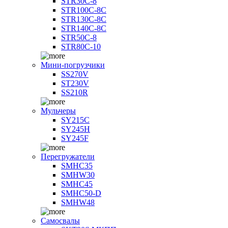
STR30C-8
STR100C-8С
STR130C-8С
STR140C-8С
STR50C-8
STR80C-10
Мини-погрузчики
SS270V
ST230V
SS210R
Мульчеры
SY215C
SY245H
SY245F
Перегружатели
SMHC35
SMHW30
SMHC45
SMHC50-D
SMHW48
Самосвалы