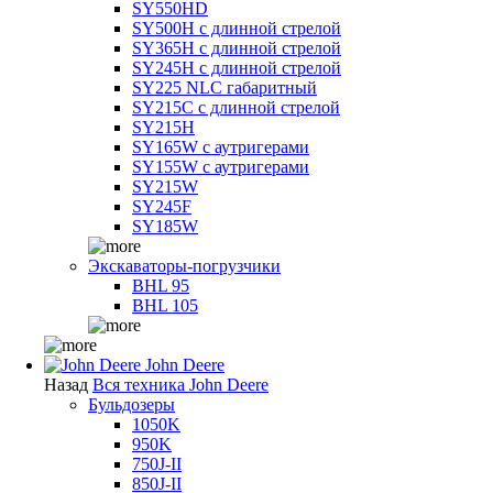
SY550HD
SY500H с длинной стрелой
SY365H с длинной стрелой
SY245H с длинной стрелой
SY225 NLC габаритный
SY215C с длинной стрелой
SY215H
SY165W с аутригерами
SY155W с аутригерами
SY215W
SY245F
SY185W
Экскаваторы-погрузчики
BHL 95
BHL 105
John Deere
Назад
Вся техника John Deere
Бульдозеры
1050K
950K
750J-II
850J-II