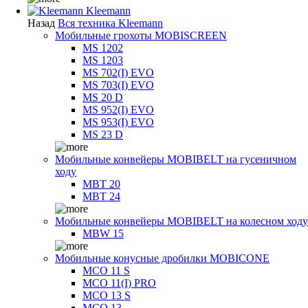
Kleemann
Назад
Вся техника Kleemann
Мобильные грохоты MOBISCREEN
MS 1202
MS 1203
MS 702(I) EVO
MS 703(I) EVO
MS 20 D
MS 952(I) EVO
MS 953(I) EVO
MS 23 D
Мобильные конвейеры MOBIBELT на гусеничном
ходу
MBT 20
MBT 24
Мобильные конвейеры MOBIBELT на колесном ходу
MBW 15
Мобильные конусные дробилки MOBICONE
MCO 11 S
MCO 11(I) PRO
MCO 13 S
MCO 13