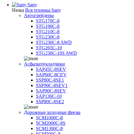
Sany
Назад
Вся техника Sany
Автогрейдеры
STG170C-8
STG190C-8
STG210C-8
STG230C-8
STG230C-8 AWD
STG265C-10
STG230C-10S AWD
Асфальтоукладчики
SAP45С-8SEV
SAP60C-8CEV
SSP80C-8SE1
SSP90C-8SEV1
SAP90C-8SEV
SAP130C-10
SSP80C-8SE2
Дорожные холодные фрезы
SCM1000C-8
SCM2000C-8S
SCM1300C-8
SCM500C-8