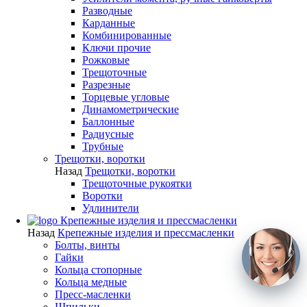
Разводные
Карданные
Комбинированные
Ключи прочие
Рожковые
Трещоточные
Разрезные
Торцевые угловые
Динамометрические
Баллонные
Радиусные
Трубные
Трещотки, воротки
Назад
Трещотки, воротки
Трещоточные рукоятки
Воротки
Удлинители
Крепежные изделия и прессмасленки
Назад
Крепежные изделия и прессмасленки
Болты, винты
Гайки
Кольца стопорные
Кольца медные
Пресс-масленки
Шпильки