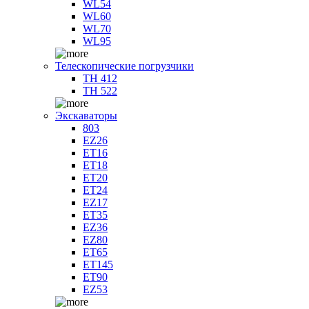
WL54
WL60
WL70
WL95
Телескопические погрузчики
TH 412
TH 522
Экскаваторы
803
EZ26
ET16
ET18
ET20
ET24
EZ17
ET35
EZ36
EZ80
ET65
ET145
ET90
EZ53