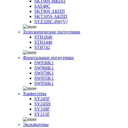
SKT90S МКПП
SAT40C
SKT90S АКПП
SKT105S АКПП
SYZ320C-8W(V)
Телескопические погрузчики
STH1840
STH1440
STH742
Фронтальные погрузчики
SW936K1
SW966K1
SW978K1
SW955K1
SW956K1
Харвестеры
SY245F
SY245H
SY330F
SY215F
Экскаваторы