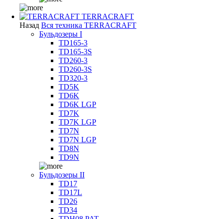
TERRACRAFT
Назад
Вся техника TERRACRAFT
Бульдозеры I
TD165-3
TD165-3S
TD260-3
TD260-3S
TD320-3
TD5K
TD6K
TD6K LGP
TD7K
TD7K LGP
TD7N
TD7N LGP
TD8N
TD9N
Бульдозеры II
TD17
TD17L
TD26
TD34
TDH08 PAT