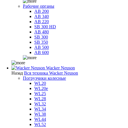
Рабочие органы
AB 200
AB 340
AB 220
SB 300 HD
AB 480
SB 300
SB 350
AB 500
AB 600
Wacker Neuson
Назад
Вся техника Wacker Neuson
Погрузчики колесные
WL20
WL20e
WL25
WL28
WL32
WL34
WL38
WL44
WL52