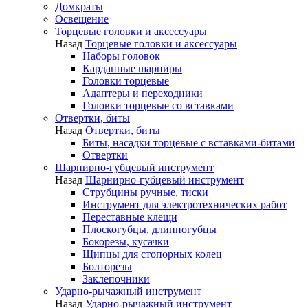
Домкраты
Освещение
Торцевые головки и аксессуары
Назад
Торцевые головки и аксессуары
Наборы головок
Карданные шарниры
Головки торцевые
Адаптеры и переходники
Головки торцевые со вставками
Отвертки, биты
Назад
Отвертки, биты
Биты, насадки торцевые с вставками-битами
Отвертки
Шарнирно-губцевый инструмент
Назад
Шарнирно-губцевый инструмент
Струбцины ручные, тиски
Инструмент для электротехнических работ
Переставные клещи
Плоскогубцы, длинногубцы
Бокорезы, кусачки
Щипцы для стопорных колец
Болторезы
Заклепочники
Ударно-рычажный инструмент
Назад
Ударно-рычажный инструмент