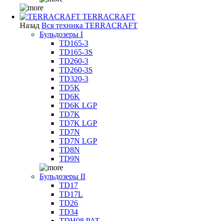
TERRACRAFT
Назад
Вся техника TERRACRAFT
Бульдозеры I
TD165-3
TD165-3S
TD260-3
TD260-3S
TD320-3
TD5K
TD6K
TD6K LGP
TD7K
TD7K LGP
TD7N
TD7N LGP
TD8N
TD9N
Бульдозеры II
TD17
TD17L
TD26
TD34
TDH08 PAT