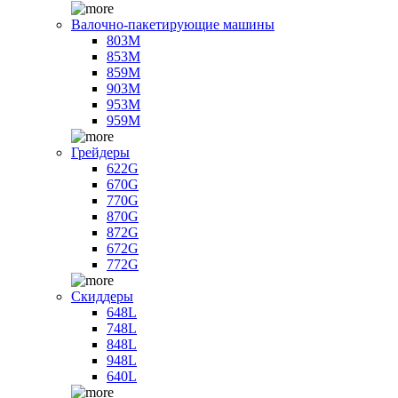
Валочно-пакетирующие машины
803M
853M
859M
903M
953M
959M
Грейдеры
622G
670G
770G
870G
872G
672G
772G
Скиддеры
648L
748L
848L
948L
640L