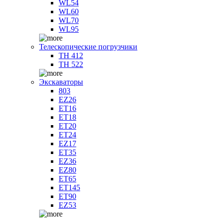
WL54
WL60
WL70
WL95
Телескопические погрузчики
TH 412
TH 522
Экскаваторы
803
EZ26
ET16
ET18
ET20
ET24
EZ17
ET35
EZ36
EZ80
ET65
ET145
ET90
EZ53