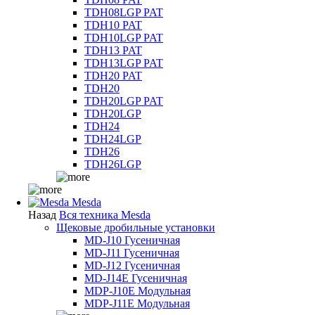
TDH08LGP PAT
TDH10 PAT
TDH10LGP PAT
TDH13 PAT
TDH13LGP PAT
TDH20 PAT
TDH20
TDH20LGP PAT
TDH20LGP
TDH24
TDH24LGP
TDH26
TDH26LGP
Mesda
Назад
Вся техника Mesda
Щековые дробильные установки
MD-J10 Гусеничная
MD-J11 Гусеничная
MD-J12 Гусеничная
MD-J14E Гусеничная
MDP-J10E Модульная
MDP-J11E Модульная