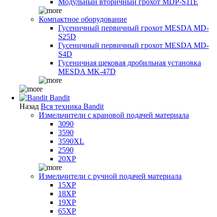
Модульный вторичный грохот MDP-S11E
Компактное оборудование
Гусеничный первичный грохот MESDA MD-
S25D
Гусеничный первичный грохот MESDA MD-
S4D
Гусеничная щековая дробильная установка
MESDA MK-47D
Bandit
Назад
Вся техника Bandit
Измельчители с крановой подачей материала
3090
3590
3590XL
2590
20XP
Измельчители с ручной подачей материала
15XP
18XP
19XP
65XP