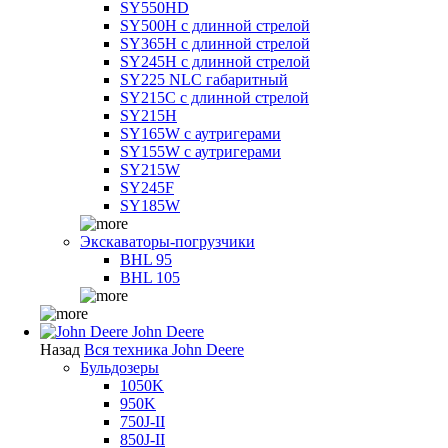
SY550HD
SY500H с длинной стрелой
SY365H с длинной стрелой
SY245H с длинной стрелой
SY225 NLC габаритный
SY215C с длинной стрелой
SY215H
SY165W с аутригерами
SY155W с аутригерами
SY215W
SY245F
SY185W
Экскаваторы-погрузчики
BHL 95
BHL 105
John Deere
Назад
Вся техника John Deere
Бульдозеры
1050K
950K
750J-II
850J-II