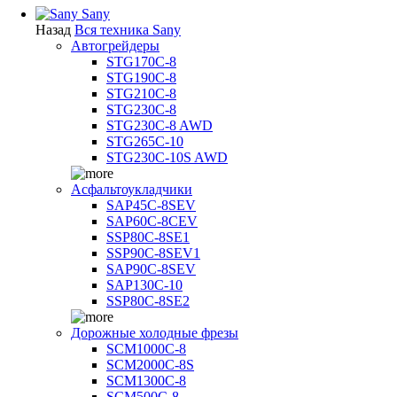
Sany
Назад
Вся техника Sany
Автогрейдеры
STG170C-8
STG190C-8
STG210C-8
STG230C-8
STG230C-8 AWD
STG265C-10
STG230C-10S AWD
Асфальтоукладчики
SAP45С-8SEV
SAP60C-8CEV
SSP80C-8SE1
SSP90C-8SEV1
SAP90C-8SEV
SAP130C-10
SSP80C-8SE2
Дорожные холодные фрезы
SCM1000C-8
SCM2000C-8S
SCM1300C-8
SCM500C-8