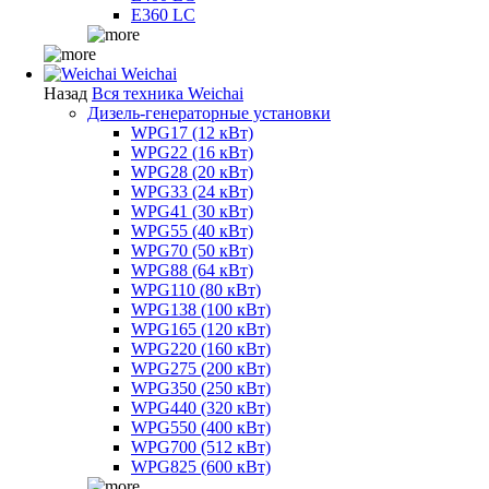
E360 LC
Weichai
Назад
Вся техника Weichai
Дизель-генераторные установки
WPG17 (12 кВт)
WPG22 (16 кВт)
WPG28 (20 кВт)
WPG33 (24 кВт)
WPG41 (30 кВт)
WPG55 (40 кВт)
WPG70 (50 кВт)
WPG88 (64 кВт)
WPG110 (80 кВт)
WPG138 (100 кВт)
WPG165 (120 кВт)
WPG220 (160 кВт)
WPG275 (200 кВт)
WPG350 (250 кВт)
WPG440 (320 кВт)
WPG550 (400 кВт)
WPG700 (512 кВт)
WPG825 (600 кВт)