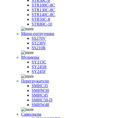
STR30C-8
STR100C-8С
STR130C-8С
STR140C-8С
STR50C-8
STR80C-10
Мини-погрузчики
SS270V
ST230V
SS210R
Мульчеры
SY215C
SY245H
SY245F
Перегружатели
SMHC35
SMHW30
SMHC45
SMHC50-D
SMHW48
Самосвалы