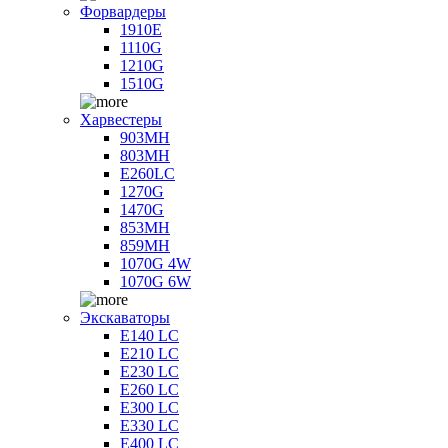
Форвардеры
1910E
1110G
1210G
1510G
Харвестеры
903MH
803MH
E260LC
1270G
1470G
853MH
859MH
1070G 4W
1070G 6W
Экскаваторы
E140 LC
E210 LC
E230 LC
E260 LC
E300 LC
E330 LC
E400 LC