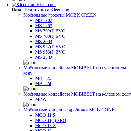
Kleemann
Назад
Вся техника Kleemann
Мобильные грохоты MOBISCREEN
MS 1202
MS 1203
MS 702(I) EVO
MS 703(I) EVO
MS 20 D
MS 952(I) EVO
MS 953(I) EVO
MS 23 D
Мобильные конвейеры MOBIBELT на гусеничном
ходу
MBT 20
MBT 24
Мобильные конвейеры MOBIBELT на колесном ходу
MBW 15
Мобильные конусные дробилки MOBICONE
MCO 11 S
MCO 11(I) PRO
MCO 13 S
MCO 13