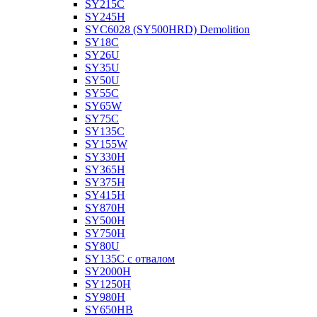
SY215C
SY245H
SYC6028 (SY500HRD) Demolition
SY18C
SY26U
SY35U
SY50U
SY55C
SY65W
SY75C
SY135C
SY155W
SY330H
SY365H
SY375H
SY415H
SY870H
SY500H
SY750H
SY80U
SY135C с отвалом
SY2000H
SY1250H
SY980H
SY650HB