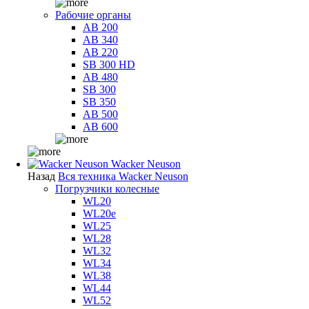
Рабочие органы
AB 200
AB 340
AB 220
SB 300 HD
AB 480
SB 300
SB 350
AB 500
AB 600
Wacker Neuson
Назад
Вся техника Wacker Neuson
Погрузчики колесные
WL20
WL20e
WL25
WL28
WL32
WL34
WL38
WL44
WL52