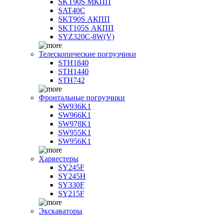
SKT90S МКПП
SAT40C
SKT90S АКПП
SKT105S АКПП
SYZ320C-8W(V)
Телескопические погрузчики
STH1840
STH1440
STH742
Фронтальные погрузчики
SW936K1
SW966K1
SW978K1
SW955K1
SW956K1
Харвестеры
SY245F
SY245H
SY330F
SY215F
Экскаваторы