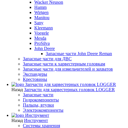
Wacker Neuson
Hamm
Wirtgen
Manitou
Sany
Kleemann
Voegele
Mesda
ProSilva
John Deere
Запасные части John Deere Reman
Запасные части для ДВС
Запасные части к харвестерным головкам
Запасные части для измельчителей и захватов
Экспандеры
Крестовины
Запчасти для харвестерных головок LOGGER
Назад
Запчасти для харвестерных головок LOGGER
Запасные части
Гидрокомпоненты
Пальцы, втулки
Электрокомпоненты
Инструмент
Назад
Инструмент
Системы хранения