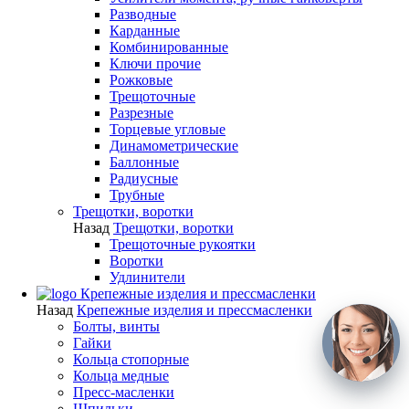
Разводные
Карданные
Комбинированные
Ключи прочие
Рожковые
Трещоточные
Разрезные
Торцевые угловые
Динамометрические
Баллонные
Радиусные
Трубные
Трещотки, воротки
Назад
Трещотки, воротки
Трещоточные рукоятки
Воротки
Удлинители
Крепежные изделия и прессмасленки
Назад
Крепежные изделия и прессмасленки
Болты, винты
Гайки
Кольца стопорные
Кольца медные
Пресс-масленки
Шпильки