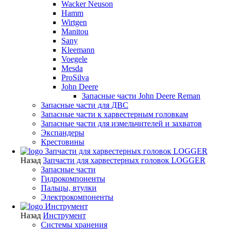
Wacker Neuson
Hamm
Wirtgen
Manitou
Sany
Kleemann
Voegele
Mesda
ProSilva
John Deere
Запасные части John Deere Reman
Запасные части для ДВС
Запасные части к харвестерным головкам
Запасные части для измельчителей и захватов
Экспандеры
Крестовины
Запчасти для харвестерных головок LOGGER
Назад
Запчасти для харвестерных головок LOGGER
Запасные части
Гидрокомпоненты
Пальцы, втулки
Электрокомпоненты
Инструмент
Назад
Инструмент
Системы хранения