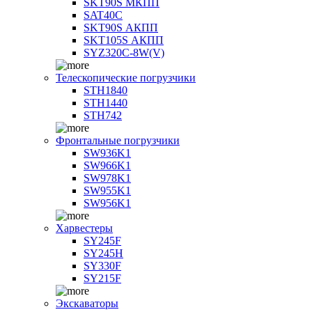
SKT90S МКПП
SAT40C
SKT90S АКПП
SKT105S АКПП
SYZ320C-8W(V)
Телескопические погрузчики
STH1840
STH1440
STH742
Фронтальные погрузчики
SW936K1
SW966K1
SW978K1
SW955K1
SW956K1
Харвестеры
SY245F
SY245H
SY330F
SY215F
Экскаваторы