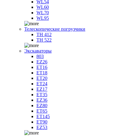
WL54
WL60
WL70
WL95
Телескопические погрузчики
TH 412
TH 522
Экскаваторы
803
EZ26
ET16
ET18
ET20
ET24
EZ17
ET35
EZ36
EZ80
ET65
ET145
ET90
EZ53