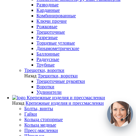
Разводные
Карданные
Комбинированные
Ключи прочие
Рожковые
Трещоточные
Разрезные
Торцевые угловые
Динамометрические
Баллонные
Радиусные
Трубные
Трещотки, воротки
Назад
Трещотки, воротки
Трещоточные рукоятки
Воротки
Удлинители
Крепежные изделия и прессмасленки
Назад
Крепежные изделия и прессмасленки
Болты, винты
Гайки
Кольца стопорные
Кольца медные
Пресс-масленки
Шпильки