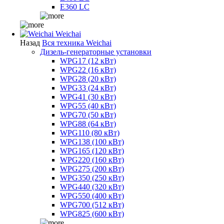
E360 LC
Weichai
Назад
Вся техника Weichai
Дизель-генераторные установки
WPG17 (12 кВт)
WPG22 (16 кВт)
WPG28 (20 кВт)
WPG33 (24 кВт)
WPG41 (30 кВт)
WPG55 (40 кВт)
WPG70 (50 кВт)
WPG88 (64 кВт)
WPG110 (80 кВт)
WPG138 (100 кВт)
WPG165 (120 кВт)
WPG220 (160 кВт)
WPG275 (200 кВт)
WPG350 (250 кВт)
WPG440 (320 кВт)
WPG550 (400 кВт)
WPG700 (512 кВт)
WPG825 (600 кВт)