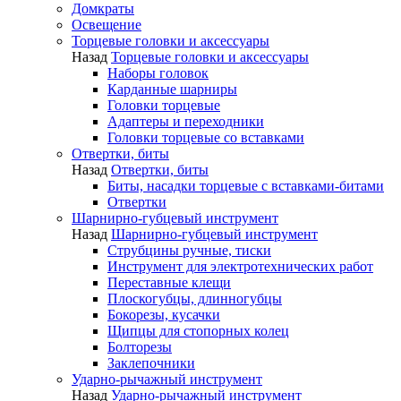
Домкраты
Освещение
Торцевые головки и аксессуары
Назад
Торцевые головки и аксессуары
Наборы головок
Карданные шарниры
Головки торцевые
Адаптеры и переходники
Головки торцевые со вставками
Отвертки, биты
Назад
Отвертки, биты
Биты, насадки торцевые с вставками-битами
Отвертки
Шарнирно-губцевый инструмент
Назад
Шарнирно-губцевый инструмент
Струбцины ручные, тиски
Инструмент для электротехнических работ
Переставные клещи
Плоскогубцы, длинногубцы
Бокорезы, кусачки
Щипцы для стопорных колец
Болторезы
Заклепочники
Ударно-рычажный инструмент
Назад
Ударно-рычажный инструмент