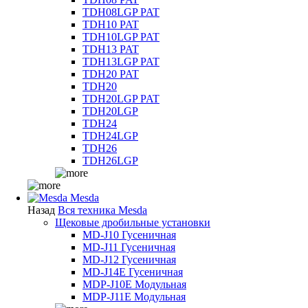
TDH08LGP PAT
TDH10 PAT
TDH10LGP PAT
TDH13 PAT
TDH13LGP PAT
TDH20 PAT
TDH20
TDH20LGP PAT
TDH20LGP
TDH24
TDH24LGP
TDH26
TDH26LGP
Mesda
Назад
Вся техника Mesda
Щековые дробильные установки
MD-J10 Гусеничная
MD-J11 Гусеничная
MD-J12 Гусеничная
MD-J14E Гусеничная
MDP-J10E Модульная
MDP-J11E Модульная