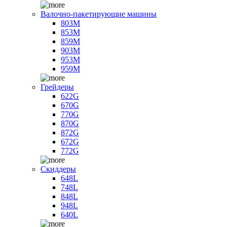
Валочно-пакетирующие машины
803M
853M
859M
903M
953M
959M
Грейдеры
622G
670G
770G
870G
872G
672G
772G
Скиддеры
648L
748L
848L
948L
640L