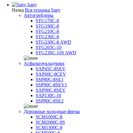
Sany
Назад
Вся техника Sany
Автогрейдеры
STG170C-8
STG190C-8
STG210C-8
STG230C-8
STG230C-8 AWD
STG265C-10
STG230C-10S AWD
Асфальтоукладчики
SAP45С-8SEV
SAP60C-8CEV
SSP80C-8SE1
SSP90C-8SEV1
SAP90C-8SEV
SAP130C-10
SSP80C-8SE2
Дорожные холодные фрезы
SCM1000C-8
SCM2000C-8S
SCM1300C-8
SCM500C-8