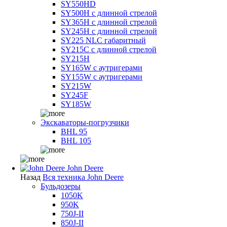
SY550HD
SY500H с длинной стрелой
SY365H с длинной стрелой
SY245H с длинной стрелой
SY225 NLC габаритный
SY215C с длинной стрелой
SY215H
SY165W с аутригерами
SY155W с аутригерами
SY215W
SY245F
SY185W
Экскаваторы-погрузчики
BHL 95
BHL 105
John Deere
Назад
Вся техника John Deere
Бульдозеры
1050K
950K
750J-II
850J-II