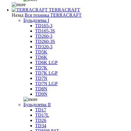
TERRACRAFT
Назад
Вся техника TERRACRAFT
Бульдозеры I
TD165-3
TD165-3S
TD260-3
TD260-3S
TD320-3
TD5K
TD6K
TD6K LGP
TD7K
TD7K LGP
TD7N
TD7N LGP
TD8N
TD9N
Бульдозеры II
TD17
TD17L
TD26
TD34
TDH08 PAT