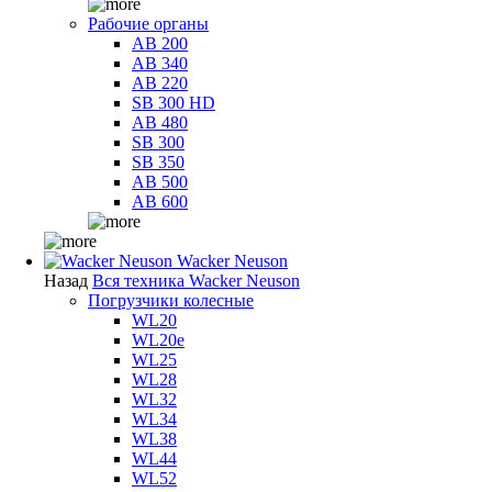
Рабочие органы
AB 200
AB 340
AB 220
SB 300 HD
AB 480
SB 300
SB 350
AB 500
AB 600
Wacker Neuson
Назад
Вся техника Wacker Neuson
Погрузчики колесные
WL20
WL20e
WL25
WL28
WL32
WL34
WL38
WL44
WL52