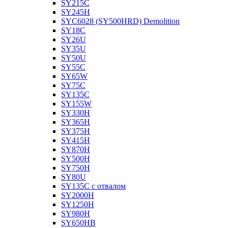
SY215C
SY245H
SYC6028 (SY500HRD) Demolition
SY18C
SY26U
SY35U
SY50U
SY55C
SY65W
SY75C
SY135C
SY155W
SY330H
SY365H
SY375H
SY415H
SY870H
SY500H
SY750H
SY80U
SY135C с отвалом
SY2000H
SY1250H
SY980H
SY650HB