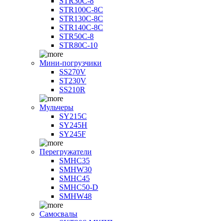
STR30C-8
STR100C-8С
STR130C-8С
STR140C-8С
STR50C-8
STR80C-10
Мини-погрузчики
SS270V
ST230V
SS210R
Мульчеры
SY215C
SY245H
SY245F
Перегружатели
SMHC35
SMHW30
SMHC45
SMHC50-D
SMHW48
Самосвалы