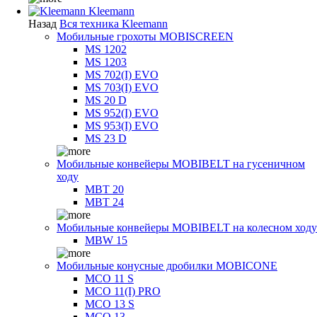
Kleemann
Назад
Вся техника Kleemann
Мобильные грохоты MOBISCREEN
MS 1202
MS 1203
MS 702(I) EVO
MS 703(I) EVO
MS 20 D
MS 952(I) EVO
MS 953(I) EVO
MS 23 D
Мобильные конвейеры MOBIBELT на гусеничном
ходу
MBT 20
MBT 24
Мобильные конвейеры MOBIBELT на колесном ходу
MBW 15
Мобильные конусные дробилки MOBICONE
MCO 11 S
MCO 11(I) PRO
MCO 13 S
MCO 13