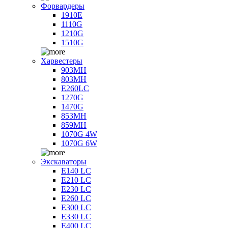
Форвардеры
1910E
1110G
1210G
1510G
Харвестеры
903MH
803MH
E260LC
1270G
1470G
853MH
859MH
1070G 4W
1070G 6W
Экскаваторы
E140 LC
E210 LC
E230 LC
E260 LC
E300 LC
E330 LC
E400 LC