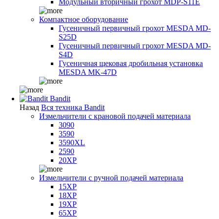
Модульный вторичный грохот MDP-S11E
Компактное оборудование
Гусеничный первичный грохот MESDA MD-
S25D
Гусеничный первичный грохот MESDA MD-
S4D
Гусеничная щековая дробильная установка
MESDA MK-47D
Bandit
Назад
Вся техника Bandit
Измельчители с крановой подачей материала
3090
3590
3590XL
2590
20XP
Измельчители с ручной подачей материала
15XP
18XP
19XP
65XP