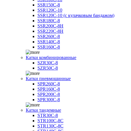
SSR150C-8
SSR120C-10
SSR120C-10 (с кулачковым бандажом)
SSR180C-8
SSR200C-8H
SSR220C-8H
SSR260C-8
SSR140C-8
SSR160C-8
Катки комбинированные
SZR30C-8
SZR50C-8
Катки пневмошинные
SPR260C-8
SPR160C-8
SPR200C-8
SPR300C-8
Катки тандемные
STR30C-8
STR100C-8С
STR130C-8С