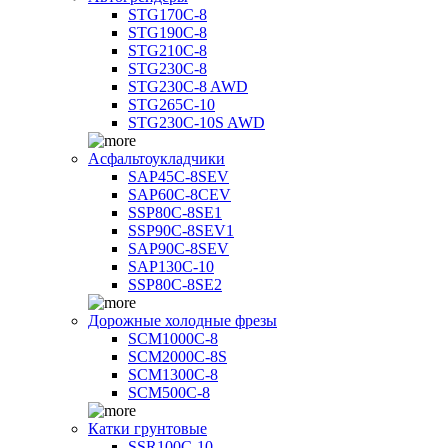
STG170C-8
STG190C-8
STG210C-8
STG230C-8
STG230C-8 AWD
STG265C-10
STG230C-10S AWD
Асфальтоукладчики
SAP45С-8SEV
SAP60C-8CEV
SSP80C-8SE1
SSP90C-8SEV1
SAP90C-8SEV
SAP130C-10
SSP80C-8SE2
Дорожные холодные фрезы
SCM1000C-8
SCM2000C-8S
SCM1300C-8
SCM500C-8
Катки грунтовые
SSR100C-10