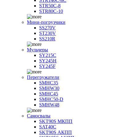
STR140C-8С
STR50C-8
STR80C-10
Мини-погрузчики
SS270V
ST230V
SS210R
Мульчеры
SY215C
SY245H
SY245F
Перегружатели
SMHC35
SMHW30
SMHC45
SMHC50-D
SMHW48
Самосвалы
SKT90S МКПП
SAT40C
SKT90S АКПП