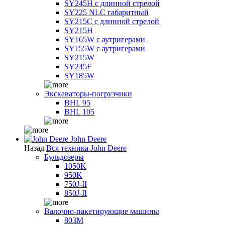
SY245H с длинной стрелой
SY225 NLC габаритный
SY215C с длинной стрелой
SY215H
SY165W с аутригерами
SY155W с аутригерами
SY215W
SY245F
SY185W
Экскаваторы-погрузчики
BHL 95
BHL 105
John Deere
Назад
Вся техника John Deere
Бульдозеры
1050K
950K
750J-II
850J-II
Валочно-пакетирующие машины
803M