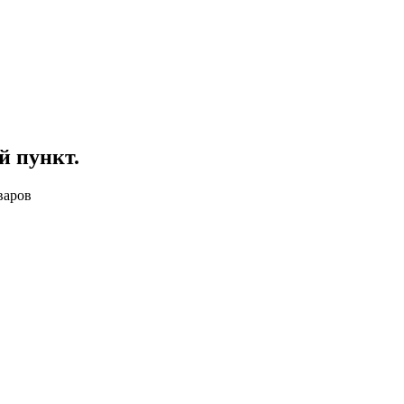
й пункт
.
варов