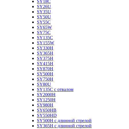
SY18C
SY26U
SY35U
SY50U
SY55C
SY65W
SY75C
SY135C
SY155W
SY330H
SY365H
SY375H
SY415H
SY870H
SY500H
SY750H
SY80U
SY135C с отвалом
SY2000H
SY1250H
SY980H
SY650HB
SY550HD
SY500H с длинной стрелой
SY365H с длинной стрелой