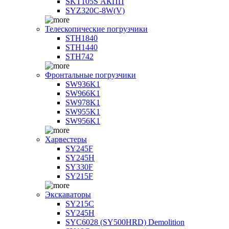
SKT105S АКПП
SYZ320C-8W(V)
Телескопические погрузчики
STH1840
STH1440
STH742
Фронтальные погрузчики
SW936K1
SW966K1
SW978K1
SW955K1
SW956K1
Харвестеры
SY245F
SY245H
SY330F
SY215F
Экскаваторы
SY215C
SY245H
SYC6028 (SY500HRD) Demolition