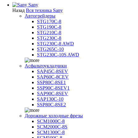
Sany
Назад
Вся техника Sany
Автогрейдеры
STG170C-8
STG190C-8
STG210C-8
STG230C-8
STG230C-8 AWD
STG265C-10
STG230C-10S AWD
Асфальтоукладчики
SAP45С-8SEV
SAP60C-8CEV
SSP80C-8SE1
SSP90C-8SEV1
SAP90C-8SEV
SAP130C-10
SSP80C-8SE2
Дорожные холодные фрезы
SCM1000C-8
SCM2000C-8S
SCM1300C-8
SCM500C-8