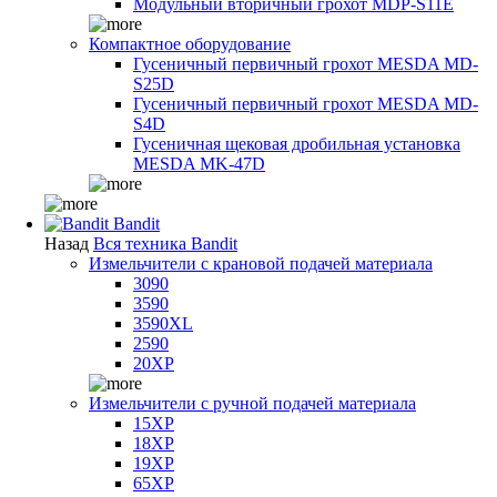
Модульный вторичный грохот MDP-S11E
Компактное оборудование
Гусеничный первичный грохот MESDA MD-
S25D
Гусеничный первичный грохот MESDA MD-
S4D
Гусеничная щековая дробильная установка
MESDA MK-47D
Bandit
Назад
Вся техника Bandit
Измельчители с крановой подачей материала
3090
3590
3590XL
2590
20XP
Измельчители с ручной подачей материала
15XP
18XP
19XP
65XP