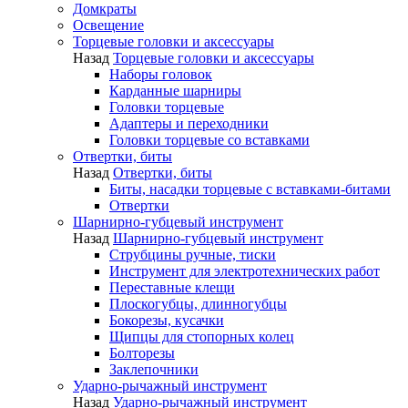
Домкраты
Освещение
Торцевые головки и аксессуары
Назад
Торцевые головки и аксессуары
Наборы головок
Карданные шарниры
Головки торцевые
Адаптеры и переходники
Головки торцевые со вставками
Отвертки, биты
Назад
Отвертки, биты
Биты, насадки торцевые с вставками-битами
Отвертки
Шарнирно-губцевый инструмент
Назад
Шарнирно-губцевый инструмент
Струбцины ручные, тиски
Инструмент для электротехнических работ
Переставные клещи
Плоскогубцы, длинногубцы
Бокорезы, кусачки
Щипцы для стопорных колец
Болторезы
Заклепочники
Ударно-рычажный инструмент
Назад
Ударно-рычажный инструмент