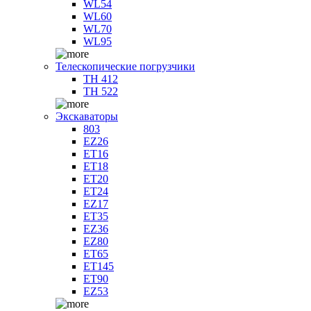
WL54
WL60
WL70
WL95
Телескопические погрузчики
TH 412
TH 522
Экскаваторы
803
EZ26
ET16
ET18
ET20
ET24
EZ17
ET35
EZ36
EZ80
ET65
ET145
ET90
EZ53