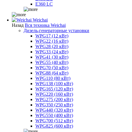
E360 LC
Weichai
Назад
Вся техника Weichai
Дизель-генераторные установки
WPG17 (12 кВт)
WPG22 (16 кВт)
WPG28 (20 кВт)
WPG33 (24 кВт)
WPG41 (30 кВт)
WPG55 (40 кВт)
WPG70 (50 кВт)
WPG88 (64 кВт)
WPG110 (80 кВт)
WPG138 (100 кВт)
WPG165 (120 кВт)
WPG220 (160 кВт)
WPG275 (200 кВт)
WPG350 (250 кВт)
WPG440 (320 кВт)
WPG550 (400 кВт)
WPG700 (512 кВт)
WPG825 (600 кВт)