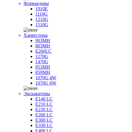
Форвардеры
1910E
1110G
1210G
1510G
Харвестеры
903MH
803MH
E260LC
1270G
1470G
853MH
859MH
1070G 4W
1070G 6W
Экскаваторы
E140 LC
E210 LC
E230 LC
E260 LC
E300 LC
E330 LC
E400 LC