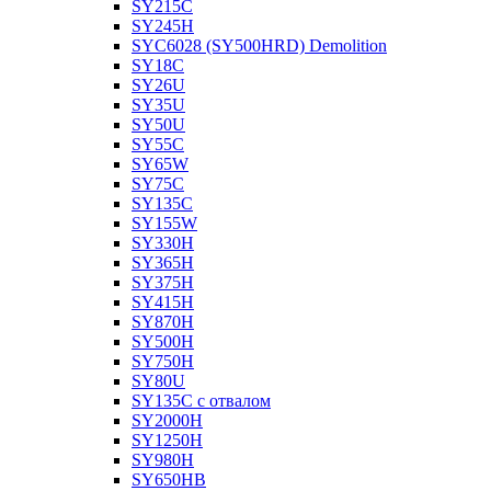
SY215C
SY245H
SYC6028 (SY500HRD) Demolition
SY18C
SY26U
SY35U
SY50U
SY55C
SY65W
SY75C
SY135C
SY155W
SY330H
SY365H
SY375H
SY415H
SY870H
SY500H
SY750H
SY80U
SY135C с отвалом
SY2000H
SY1250H
SY980H
SY650HB