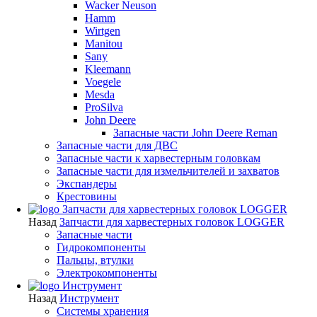
Wacker Neuson
Hamm
Wirtgen
Manitou
Sany
Kleemann
Voegele
Mesda
ProSilva
John Deere
Запасные части John Deere Reman
Запасные части для ДВС
Запасные части к харвестерным головкам
Запасные части для измельчителей и захватов
Экспандеры
Крестовины
Запчасти для харвестерных головок LOGGER
Назад
Запчасти для харвестерных головок LOGGER
Запасные части
Гидрокомпоненты
Пальцы, втулки
Электрокомпоненты
Инструмент
Назад
Инструмент
Системы хранения