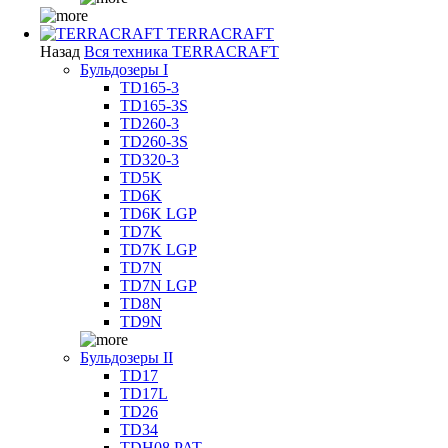
TERRACRAFT
Назад
Вся техника TERRACRAFT
Бульдозеры I
TD165-3
TD165-3S
TD260-3
TD260-3S
TD320-3
TD5K
TD6K
TD6K LGP
TD7K
TD7K LGP
TD7N
TD7N LGP
TD8N
TD9N
Бульдозеры II
TD17
TD17L
TD26
TD34
TDH08 PAT