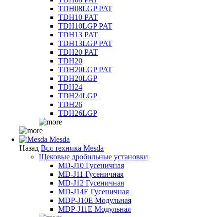
TDH08LGP PAT
TDH10 PAT
TDH10LGP PAT
TDH13 PAT
TDH13LGP PAT
TDH20 PAT
TDH20
TDH20LGP PAT
TDH20LGP
TDH24
TDH24LGP
TDH26
TDH26LGP
Mesda
Назад
Вся техника Mesda
Щековые дробильные установки
MD-J10 Гусеничная
MD-J11 Гусеничная
MD-J12 Гусеничная
MD-J14E Гусеничная
MDP-J10E Модульная
MDP-J11E Модульная