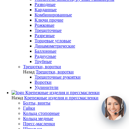
Разводные
Карданные
Комбинированные
Ключи прочие
Рожковые
Трещоточные
Разрезные
Торцевые угловые
Динамометрические
Баллонные
Радиусные
Трубные
Трещотки, воротки
Назад
Трещотки, воротки
Трещоточные рукоятки
Воротки
Удлинители
Крепежные изделия и прессмасленки
Назад
Крепежные изделия и прессмасленки
Болты, винты
Гайки
Кольца стопорные
Кольца медные
Пресс-масленки
Шпильки