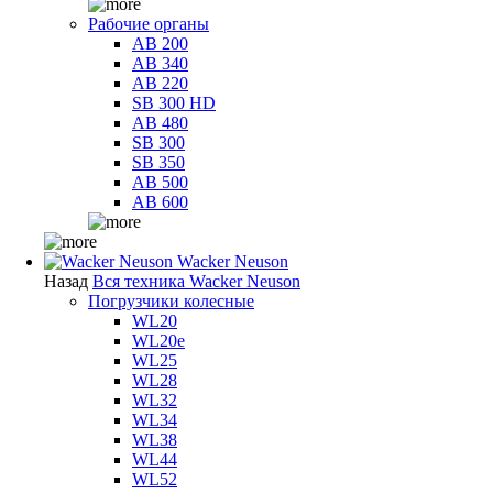
Рабочие органы
AB 200
AB 340
AB 220
SB 300 HD
AB 480
SB 300
SB 350
AB 500
AB 600
Wacker Neuson
Назад
Вся техника Wacker Neuson
Погрузчики колесные
WL20
WL20e
WL25
WL28
WL32
WL34
WL38
WL44
WL52