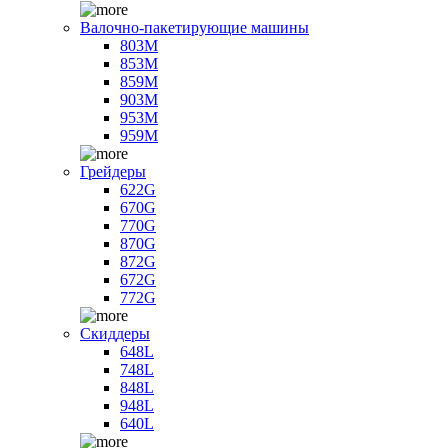
Валочно-пакетирующие машины
803M
853M
859M
903M
953M
959M
Грейдеры
622G
670G
770G
870G
872G
672G
772G
Скиддеры
648L
748L
848L
948L
640L