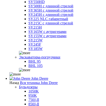
SY550HD
SY500H с длинной стрелой
SY365H с длинной стрелой
SY245H с длинной стрелой
SY225 NLC габаритный
SY215C с длинной стрелой
SY215H
SY165W с аутригерами
SY155W с аутригерами
SY215W
SY245F
SY185W
Экскаваторы-погрузчики
BHL 95
BHL 105
John Deere
Назад
Вся техника John Deere
Бульдозеры
1050K
950K
750J-II
850J-II