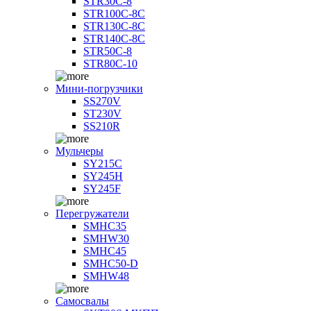
STR30C-8
STR100C-8С
STR130C-8С
STR140C-8С
STR50C-8
STR80C-10
Мини-погрузчики
SS270V
ST230V
SS210R
Мульчеры
SY215C
SY245H
SY245F
Перегружатели
SMHC35
SMHW30
SMHC45
SMHC50-D
SMHW48
Самосвалы