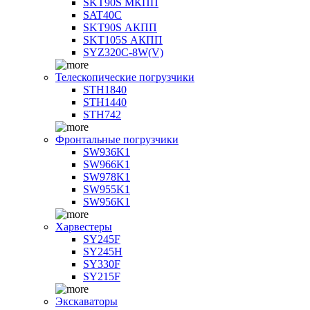
SKT90S МКПП
SAT40C
SKT90S АКПП
SKT105S АКПП
SYZ320C-8W(V)
Телескопические погрузчики
STH1840
STH1440
STH742
Фронтальные погрузчики
SW936K1
SW966K1
SW978K1
SW955K1
SW956K1
Харвестеры
SY245F
SY245H
SY330F
SY215F
Экскаваторы