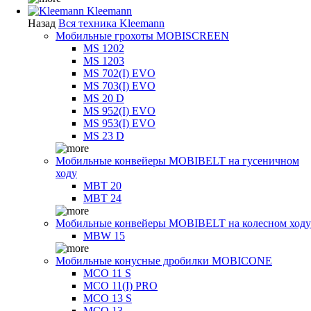
Kleemann
Назад
Вся техника Kleemann
Мобильные грохоты MOBISCREEN
MS 1202
MS 1203
MS 702(I) EVO
MS 703(I) EVO
MS 20 D
MS 952(I) EVO
MS 953(I) EVO
MS 23 D
Мобильные конвейеры MOBIBELT на гусеничном
ходу
MBT 20
MBT 24
Мобильные конвейеры MOBIBELT на колесном ходу
MBW 15
Мобильные конусные дробилки MOBICONE
MCO 11 S
MCO 11(I) PRO
MCO 13 S
MCO 13