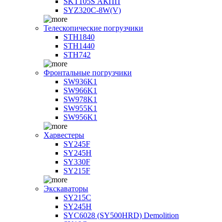
SKT105S АКПП
SYZ320C-8W(V)
Телескопические погрузчики
STH1840
STH1440
STH742
Фронтальные погрузчики
SW936K1
SW966K1
SW978K1
SW955K1
SW956K1
Харвестеры
SY245F
SY245H
SY330F
SY215F
Экскаваторы
SY215C
SY245H
SYC6028 (SY500HRD) Demolition