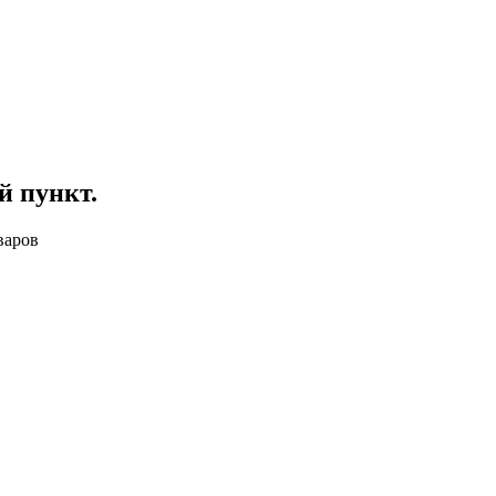
й пункт
.
варов