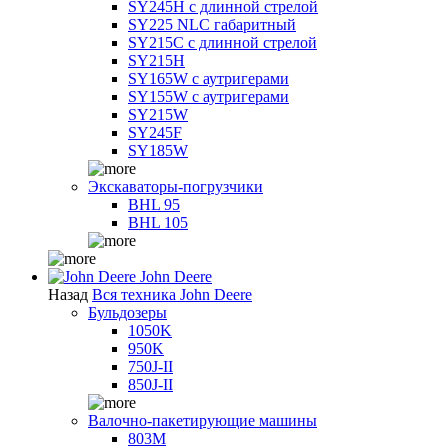
SY245H с длинной стрелой
SY225 NLC габаритный
SY215C с длинной стрелой
SY215H
SY165W с аутригерами
SY155W с аутригерами
SY215W
SY245F
SY185W
Экскаваторы-погрузчики
BHL 95
BHL 105
John Deere
Назад
Вся техника John Deere
Бульдозеры
1050K
950K
750J-II
850J-II
Валочно-пакетирующие машины
803M