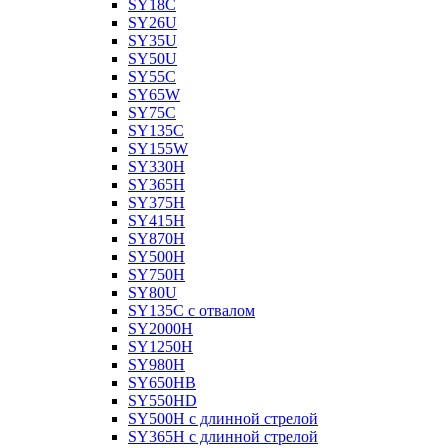
SY18C
SY26U
SY35U
SY50U
SY55C
SY65W
SY75C
SY135C
SY155W
SY330H
SY365H
SY375H
SY415H
SY870H
SY500H
SY750H
SY80U
SY135C с отвалом
SY2000H
SY1250H
SY980H
SY650HB
SY550HD
SY500H с длинной стрелой
SY365H с длинной стрелой