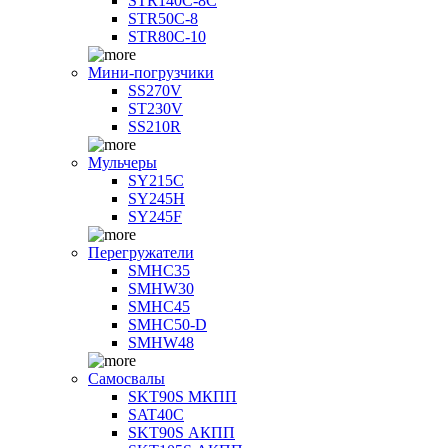
STR140C-8С
STR50C-8
STR80C-10
Мини-погрузчики
SS270V
ST230V
SS210R
Мульчеры
SY215C
SY245H
SY245F
Перегружатели
SMHC35
SMHW30
SMHC45
SMHC50-D
SMHW48
Самосвалы
SKT90S МКПП
SAT40C
SKT90S АКПП