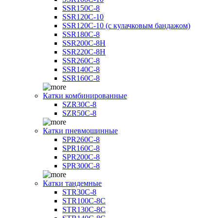
SSR150C-8
SSR120C-10
SSR120C-10 (с кулачковым бандажом)
SSR180C-8
SSR200C-8H
SSR220C-8H
SSR260C-8
SSR140C-8
SSR160C-8
Катки комбинированные
SZR30C-8
SZR50C-8
Катки пневмошинные
SPR260C-8
SPR160C-8
SPR200C-8
SPR300C-8
Катки тандемные
STR30C-8
STR100C-8С
STR130C-8С