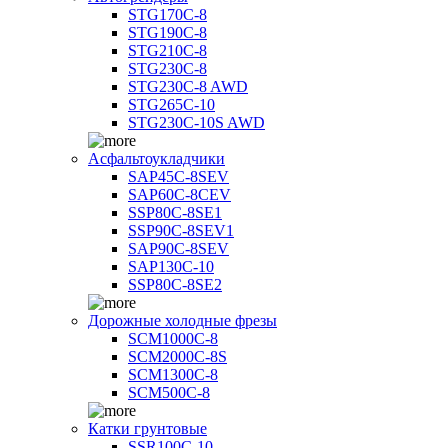
STG170C-8
STG190C-8
STG210C-8
STG230C-8
STG230C-8 AWD
STG265C-10
STG230C-10S AWD
Асфальтоукладчики
SAP45С-8SEV
SAP60C-8CEV
SSP80C-8SE1
SSP90C-8SEV1
SAP90C-8SEV
SAP130C-10
SSP80C-8SE2
Дорожные холодные фрезы
SCM1000C-8
SCM2000C-8S
SCM1300C-8
SCM500C-8
Катки грунтовые
SSR100C-10