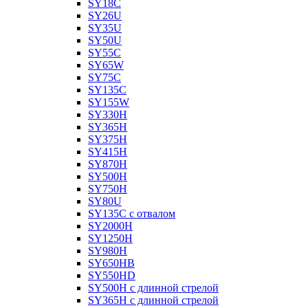
SY18C
SY26U
SY35U
SY50U
SY55C
SY65W
SY75C
SY135C
SY155W
SY330H
SY365H
SY375H
SY415H
SY870H
SY500H
SY750H
SY80U
SY135C с отвалом
SY2000H
SY1250H
SY980H
SY650HB
SY550HD
SY500H с длинной стрелой
SY365H с длинной стрелой