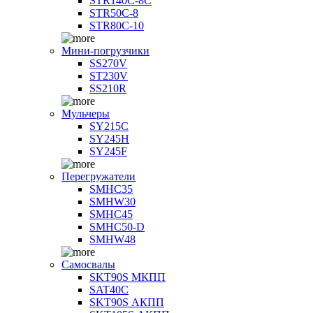
STR140C-8С
STR50C-8
STR80C-10
Мини-погрузчики
SS270V
ST230V
SS210R
Мульчеры
SY215C
SY245H
SY245F
Перегружатели
SMHC35
SMHW30
SMHC45
SMHC50-D
SMHW48
Самосвалы
SKT90S МКПП
SAT40C
SKT90S АКПП