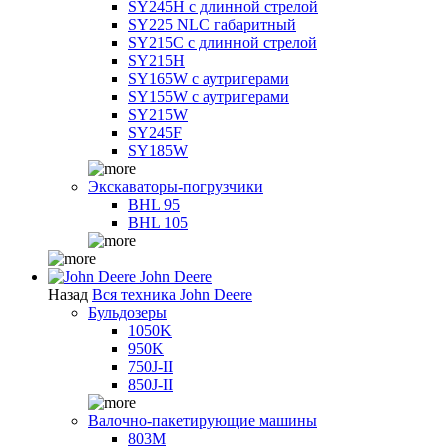
SY245H с длинной стрелой
SY225 NLC габаритный
SY215C с длинной стрелой
SY215H
SY165W с аутригерами
SY155W с аутригерами
SY215W
SY245F
SY185W
Экскаваторы-погрузчики
BHL 95
BHL 105
John Deere
Назад
Вся техника John Deere
Бульдозеры
1050K
950K
750J-II
850J-II
Валочно-пакетирующие машины
803M