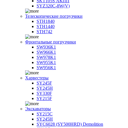
SKT105S АКПП
SYZ320C-8W(V)
Телескопические погрузчики
STH1840
STH1440
STH742
Фронтальные погрузчики
SW936K1
SW966K1
SW978K1
SW955K1
SW956K1
Харвестеры
SY245F
SY245H
SY330F
SY215F
Экскаваторы
SY215C
SY245H
SYC6028 (SY500HRD) Demolition