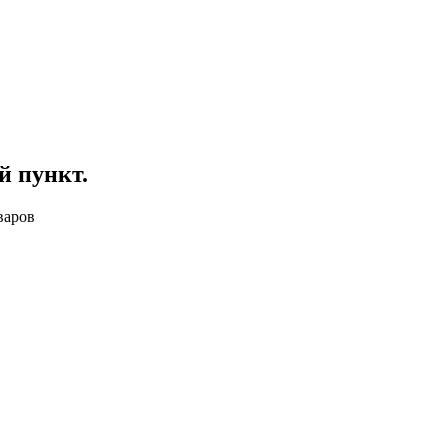
й пункт
.
варов