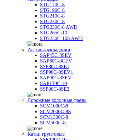
STG170C-8
STG190C-8
STG210C-8
STG230C-8
STG230C-8 AWD
STG265C-10
STG230C-10S AWD
Асфальтоукладчики
SAP45С-8SEV
SAP60C-8CEV
SSP80C-8SE1
SSP90C-8SEV1
SAP90C-8SEV
SAP130C-10
SSP80C-8SE2
Дорожные холодные фрезы
SCM1000C-8
SCM2000C-8S
SCM1300C-8
SCM500C-8
Катки грунтовые
SSR100C-10