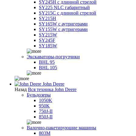
SY245H с длинной стрелой
SY225 NLC габаритный
SY215C с длинной стрелой
SY215H
SY165W с аутригерами
SY155W с аутригерами
SY215W
SY245F
SY185W
Экскаваторы-погрузчики
BHL 95
BHL 105
John Deere
Назад
Вся техника John Deere
Бульдозеры
1050K
950K
750J-II
850J-II
Валочно-пакетирующие машины
803M