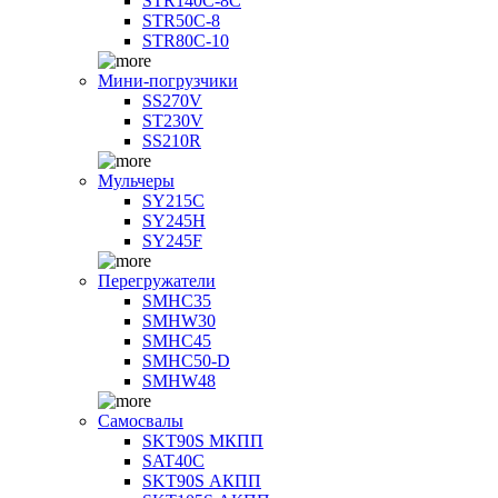
STR140C-8С
STR50C-8
STR80C-10
Мини-погрузчики
SS270V
ST230V
SS210R
Мульчеры
SY215C
SY245H
SY245F
Перегружатели
SMHC35
SMHW30
SMHC45
SMHC50-D
SMHW48
Самосвалы
SKT90S МКПП
SAT40C
SKT90S АКПП