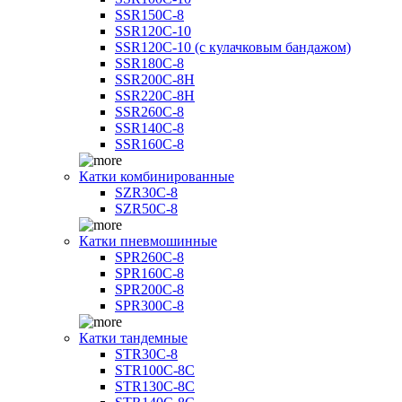
SSR150C-8
SSR120C-10
SSR120C-10 (с кулачковым бандажом)
SSR180C-8
SSR200C-8H
SSR220C-8H
SSR260C-8
SSR140C-8
SSR160C-8
Катки комбинированные
SZR30C-8
SZR50C-8
Катки пневмошинные
SPR260C-8
SPR160C-8
SPR200C-8
SPR300C-8
Катки тандемные
STR30C-8
STR100C-8С
STR130C-8С