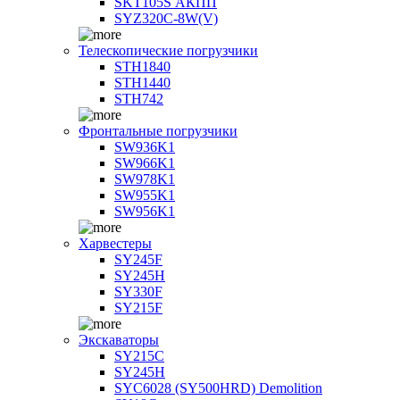
SKT105S АКПП
SYZ320C-8W(V)
Телескопические погрузчики
STH1840
STH1440
STH742
Фронтальные погрузчики
SW936K1
SW966K1
SW978K1
SW955K1
SW956K1
Харвестеры
SY245F
SY245H
SY330F
SY215F
Экскаваторы
SY215C
SY245H
SYC6028 (SY500HRD) Demolition