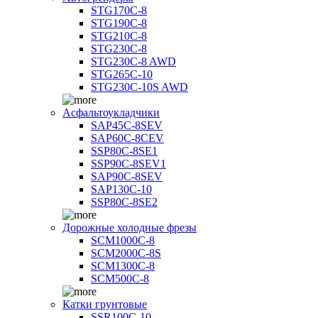
STG170C-8
STG190C-8
STG210C-8
STG230C-8
STG230C-8 AWD
STG265C-10
STG230C-10S AWD
Асфальтоукладчики
SAP45С-8SEV
SAP60C-8CEV
SSP80C-8SE1
SSP90C-8SEV1
SAP90C-8SEV
SAP130C-10
SSP80C-8SE2
Дорожные холодные фрезы
SCM1000C-8
SCM2000C-8S
SCM1300C-8
SCM500C-8
Катки грунтовые
SSR100C-10