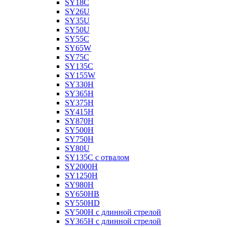
SY18C
SY26U
SY35U
SY50U
SY55C
SY65W
SY75C
SY135C
SY155W
SY330H
SY365H
SY375H
SY415H
SY870H
SY500H
SY750H
SY80U
SY135C с отвалом
SY2000H
SY1250H
SY980H
SY650HB
SY550HD
SY500H с длинной стрелой
SY365H с длинной стрелой