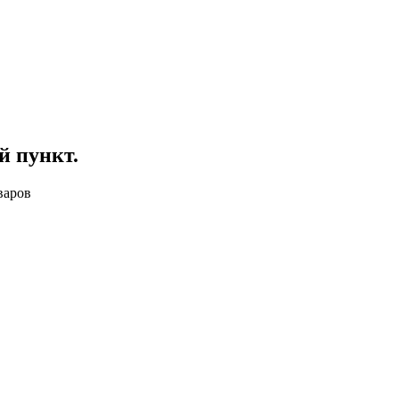
й пункт
.
варов