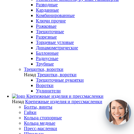
Разводные
Карданные
Комбинированные
Ключи прочие
Рожковые
Трещоточные
Разрезные
Торцевые угловые
Динамометрические
Баллонные
Радиусные
Трубные
Трещотки, воротки
Назад
Трещотки, воротки
Трещоточные рукоятки
Воротки
Удлинители
Крепежные изделия и прессмасленки
Назад
Крепежные изделия и прессмасленки
Болты, винты
Гайки
Кольца стопорные
Кольца медные
Пресс-масленки
Шпильки