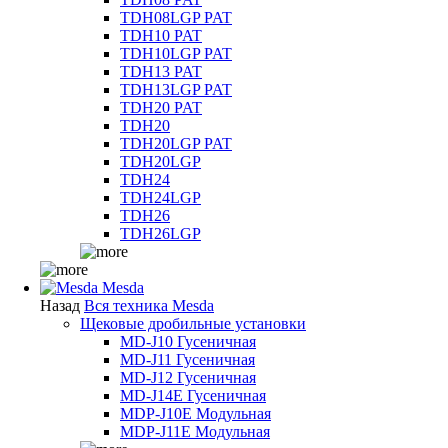
TDH08LGP PAT
TDH10 PAT
TDH10LGP PAT
TDH13 PAT
TDH13LGP PAT
TDH20 PAT
TDH20
TDH20LGP PAT
TDH20LGP
TDH24
TDH24LGP
TDH26
TDH26LGP
Mesda
Назад
Вся техника Mesda
Щековые дробильные установки
MD-J10 Гусеничная
MD-J11 Гусеничная
MD-J12 Гусеничная
MD-J14E Гусеничная
MDP-J10E Модульная
MDP-J11E Модульная