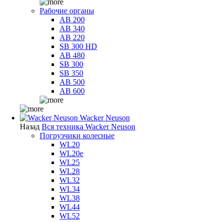
Рабочие органы
AB 200
AB 340
AB 220
SB 300 HD
AB 480
SB 300
SB 350
AB 500
AB 600
Wacker Neuson
Назад
Вся техника Wacker Neuson
Погрузчики колесные
WL20
WL20e
WL25
WL28
WL32
WL34
WL38
WL44
WL52