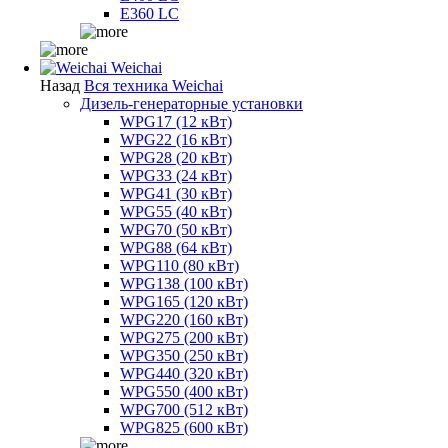
E360 LC
Weichai
Назад
Вся техника Weichai
Дизель-генераторные установки
WPG17 (12 кВт)
WPG22 (16 кВт)
WPG28 (20 кВт)
WPG33 (24 кВт)
WPG41 (30 кВт)
WPG55 (40 кВт)
WPG70 (50 кВт)
WPG88 (64 кВт)
WPG110 (80 кВт)
WPG138 (100 кВт)
WPG165 (120 кВт)
WPG220 (160 кВт)
WPG275 (200 кВт)
WPG350 (250 кВт)
WPG440 (320 кВт)
WPG550 (400 кВт)
WPG700 (512 кВт)
WPG825 (600 кВт)