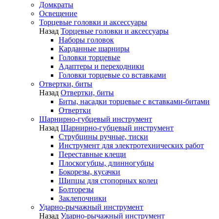
Домкраты
Освещение
Торцевые головки и аксессуары
Назад
Торцевые головки и аксессуары
Наборы головок
Карданные шарниры
Головки торцевые
Адаптеры и переходники
Головки торцевые со вставками
Отвертки, биты
Назад
Отвертки, биты
Биты, насадки торцевые с вставками-битами
Отвертки
Шарнирно-губцевый инструмент
Назад
Шарнирно-губцевый инструмент
Струбцины ручные, тиски
Инструмент для электротехнических работ
Переставные клещи
Плоскогубцы, длинногубцы
Бокорезы, кусачки
Щипцы для стопорных колец
Болторезы
Заклепочники
Ударно-рычажный инструмент
Назад
Ударно-рычажный инструмент