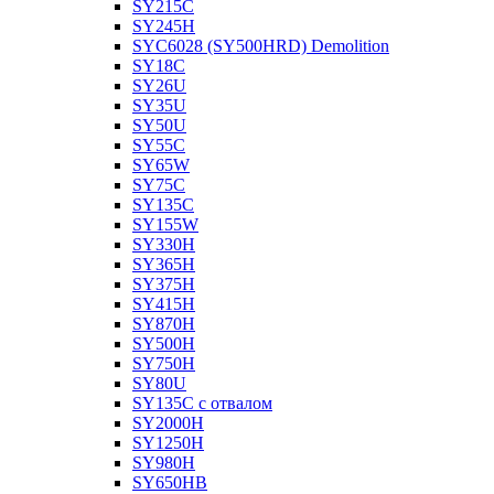
SY215C
SY245H
SYC6028 (SY500HRD) Demolition
SY18C
SY26U
SY35U
SY50U
SY55C
SY65W
SY75C
SY135C
SY155W
SY330H
SY365H
SY375H
SY415H
SY870H
SY500H
SY750H
SY80U
SY135C с отвалом
SY2000H
SY1250H
SY980H
SY650HB