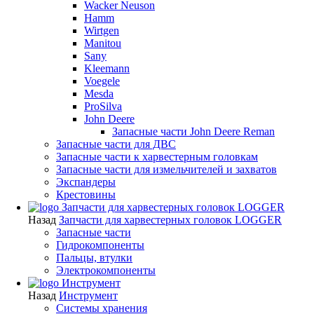
Wacker Neuson
Hamm
Wirtgen
Manitou
Sany
Kleemann
Voegele
Mesda
ProSilva
John Deere
Запасные части John Deere Reman
Запасные части для ДВС
Запасные части к харвестерным головкам
Запасные части для измельчителей и захватов
Экспандеры
Крестовины
Запчасти для харвестерных головок LOGGER
Назад
Запчасти для харвестерных головок LOGGER
Запасные части
Гидрокомпоненты
Пальцы, втулки
Электрокомпоненты
Инструмент
Назад
Инструмент
Системы хранения