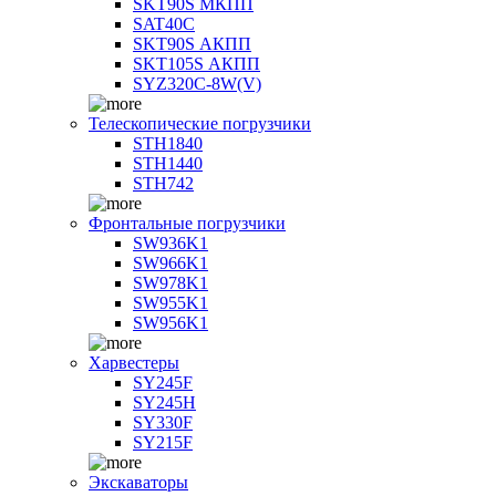
SKT90S МКПП
SAT40C
SKT90S АКПП
SKT105S АКПП
SYZ320C-8W(V)
Телескопические погрузчики
STH1840
STH1440
STH742
Фронтальные погрузчики
SW936K1
SW966K1
SW978K1
SW955K1
SW956K1
Харвестеры
SY245F
SY245H
SY330F
SY215F
Экскаваторы