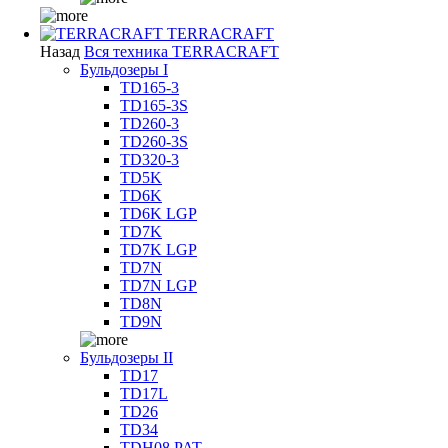
TERRACRAFT
Назад
Вся техника TERRACRAFT
Бульдозеры I
TD165-3
TD165-3S
TD260-3
TD260-3S
TD320-3
TD5K
TD6K
TD6K LGP
TD7K
TD7K LGP
TD7N
TD7N LGP
TD8N
TD9N
Бульдозеры II
TD17
TD17L
TD26
TD34
TDH08 PAT