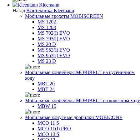
Kleemann
Назад
Вся техника Kleemann
Мобильные грохоты MOBISCREEN
MS 1202
MS 1203
MS 702(I) EVO
MS 703(I) EVO
MS 20 D
MS 952(I) EVO
MS 953(I) EVO
MS 23 D
Мобильные конвейеры MOBIBELT на гусеничном
ходу
MBT 20
MBT 24
Мобильные конвейеры MOBIBELT на колесном ходу
MBW 15
Мобильные конусные дробилки MOBICONE
MCO 11 S
MCO 11(I) PRO
MCO 13 S
MCO 13