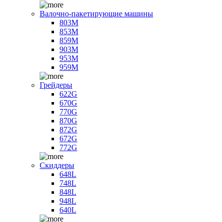
Валочно-пакетирующие машины
803M
853M
859M
903M
953M
959M
Грейдеры
622G
670G
770G
870G
872G
672G
772G
Скиддеры
648L
748L
848L
948L
640L