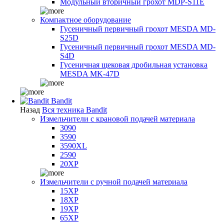
Модульный вторичный грохот MDP-S11E
Компактное оборудование
Гусеничный первичный грохот MESDA MD-
S25D
Гусеничный первичный грохот MESDA MD-
S4D
Гусеничная щековая дробильная установка
MESDA MK-47D
Bandit
Назад
Вся техника Bandit
Измельчители с крановой подачей материала
3090
3590
3590XL
2590
20XP
Измельчители с ручной подачей материала
15XP
18XP
19XP
65XP