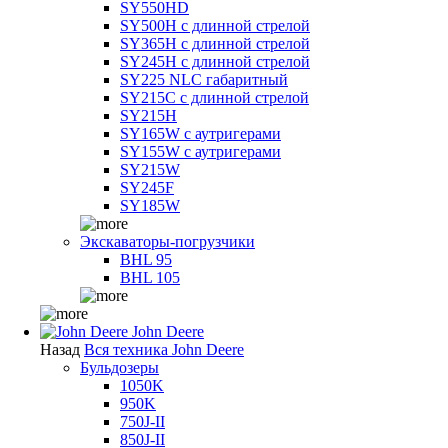
SY550HD
SY500H с длинной стрелой
SY365H с длинной стрелой
SY245H с длинной стрелой
SY225 NLC габаритный
SY215C с длинной стрелой
SY215H
SY165W с аутригерами
SY155W с аутригерами
SY215W
SY245F
SY185W
Экскаваторы-погрузчики
BHL 95
BHL 105
John Deere
Назад
Вся техника John Deere
Бульдозеры
1050K
950K
750J-II
850J-II