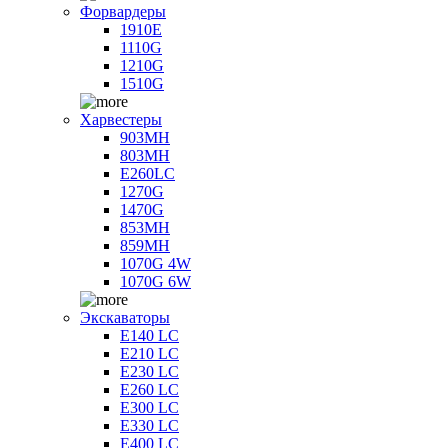
Форвардеры
1910E
1110G
1210G
1510G
Харвестеры
903MH
803MH
E260LC
1270G
1470G
853MH
859MH
1070G 4W
1070G 6W
Экскаваторы
E140 LC
E210 LC
E230 LC
E260 LC
E300 LC
E330 LC
E400 LC