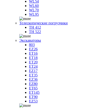
WL54
WL60
WL70
WL95
Телескопические погрузчики
TH 412
TH 522
Экскаваторы
803
EZ26
ET16
ET18
ET20
ET24
EZ17
ET35
EZ36
EZ80
ET65
ET145
ET90
EZ53