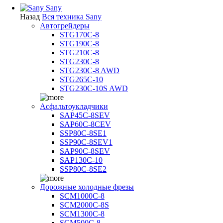
Sany
Назад
Вся техника Sany
Автогрейдеры
STG170C-8
STG190C-8
STG210C-8
STG230C-8
STG230C-8 AWD
STG265C-10
STG230C-10S AWD
Асфальтоукладчики
SAP45С-8SEV
SAP60C-8CEV
SSP80C-8SE1
SSP90C-8SEV1
SAP90C-8SEV
SAP130C-10
SSP80C-8SE2
Дорожные холодные фрезы
SCM1000C-8
SCM2000C-8S
SCM1300C-8
SCM500C-8