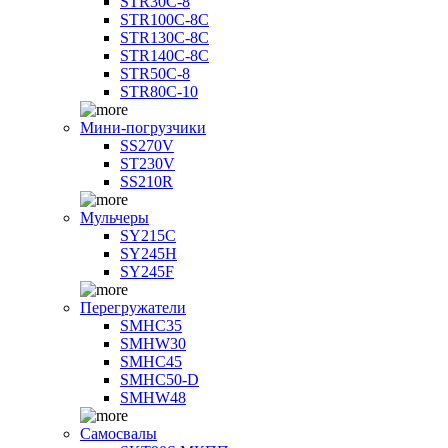
STR30C-8
STR100C-8С
STR130C-8С
STR140C-8С
STR50C-8
STR80C-10
Мини-погрузчики
SS270V
ST230V
SS210R
Мульчеры
SY215C
SY245H
SY245F
Перегружатели
SMHC35
SMHW30
SMHC45
SMHC50-D
SMHW48
Самосвалы