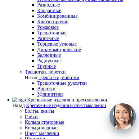
Разводные
Карданные
Комбинированные
Ключи прочие
Рожковые
Трещоточные
Разрезные
Торцевые угловые
Динамометрические
Баллонные
Радиусные
Трубные
Трещотки, воротки
Назад
Трещотки, воротки
Трещоточные рукоятки
Воротки
Удлинители
Крепежные изделия и прессмасленки
Назад
Крепежные изделия и прессмасленки
Болты, винты
Гайки
Кольца стопорные
Кольца медные
Пресс-масленки
Шпильки