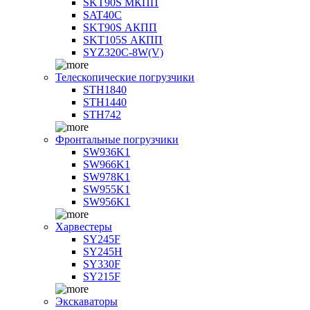
SKT90S МКПП
SAT40C
SKT90S АКПП
SKT105S АКПП
SYZ320C-8W(V)
Телескопические погрузчики
STH1840
STH1440
STH742
Фронтальные погрузчики
SW936K1
SW966K1
SW978K1
SW955K1
SW956K1
Харвестеры
SY245F
SY245H
SY330F
SY215F
Экскаваторы