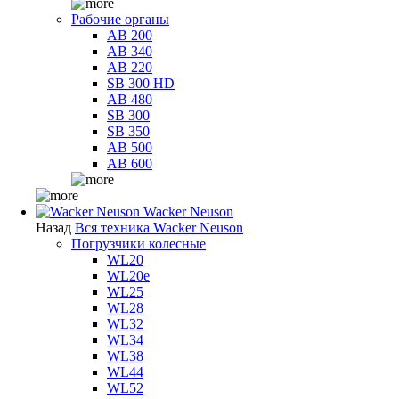
Рабочие органы
AB 200
AB 340
AB 220
SB 300 HD
AB 480
SB 300
SB 350
AB 500
AB 600
Wacker Neuson
Назад
Вся техника Wacker Neuson
Погрузчики колесные
WL20
WL20e
WL25
WL28
WL32
WL34
WL38
WL44
WL52