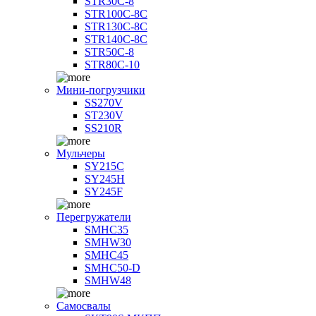
STR30C-8
STR100C-8С
STR130C-8С
STR140C-8С
STR50C-8
STR80C-10
Мини-погрузчики
SS270V
ST230V
SS210R
Мульчеры
SY215C
SY245H
SY245F
Перегружатели
SMHC35
SMHW30
SMHC45
SMHC50-D
SMHW48
Самосвалы