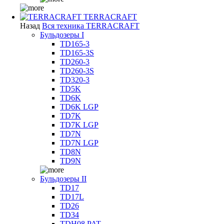
TERRACRAFT
Назад
Вся техника TERRACRAFT
Бульдозеры I
TD165-3
TD165-3S
TD260-3
TD260-3S
TD320-3
TD5K
TD6K
TD6K LGP
TD7K
TD7K LGP
TD7N
TD7N LGP
TD8N
TD9N
Бульдозеры II
TD17
TD17L
TD26
TD34
TDH08 PAT