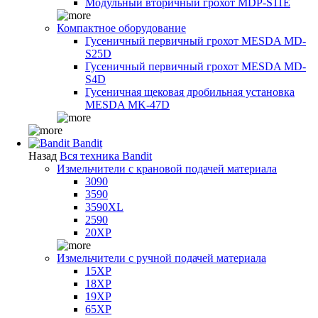
Модульный вторичный грохот MDP-S11E
Компактное оборудование
Гусеничный первичный грохот MESDA MD-
S25D
Гусеничный первичный грохот MESDA MD-
S4D
Гусеничная щековая дробильная установка
MESDA MK-47D
Bandit
Назад
Вся техника Bandit
Измельчители с крановой подачей материала
3090
3590
3590XL
2590
20XP
Измельчители с ручной подачей материала
15XP
18XP
19XP
65XP