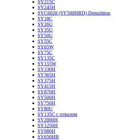
SY215C
SY245H
SYC6028 (SY500HRD) Demolition
SY18C
SY26U
SY35U
SY50U
SY55C
SY65W
SY75C
SY135C
SY155W
SY330H
SY365H
SY375H
SY415H
SY870H
SY500H
SY750H
SY80U
SY135C с отвалом
SY2000H
SY1250H
SY980H
SY650HB