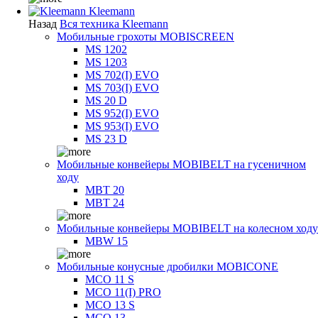
Kleemann
Назад
Вся техника Kleemann
Мобильные грохоты MOBISCREEN
MS 1202
MS 1203
MS 702(I) EVO
MS 703(I) EVO
MS 20 D
MS 952(I) EVO
MS 953(I) EVO
MS 23 D
Мобильные конвейеры MOBIBELT на гусеничном
ходу
MBT 20
MBT 24
Мобильные конвейеры MOBIBELT на колесном ходу
MBW 15
Мобильные конусные дробилки MOBICONE
MCO 11 S
MCO 11(I) PRO
MCO 13 S
MCO 13