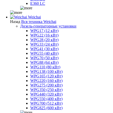
E360 LC
Weichai
Назад
Вся техника Weichai
Дизель-генераторные установки
WPG17 (12 кВт)
WPG22 (16 кВт)
WPG28 (20 кВт)
WPG33 (24 кВт)
WPG41 (30 кВт)
WPG55 (40 кВт)
WPG70 (50 кВт)
WPG88 (64 кВт)
WPG110 (80 кВт)
WPG138 (100 кВт)
WPG165 (120 кВт)
WPG220 (160 кВт)
WPG275 (200 кВт)
WPG350 (250 кВт)
WPG440 (320 кВт)
WPG550 (400 кВт)
WPG700 (512 кВт)
WPG825 (600 кВт)