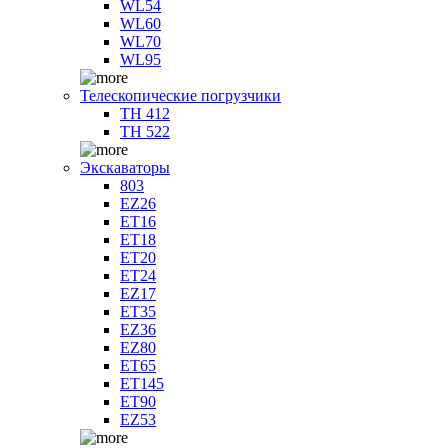
WL54
WL60
WL70
WL95
Телескопические погрузчики
TH 412
TH 522
Экскаваторы
803
EZ26
ET16
ET18
ET20
ET24
EZ17
ET35
EZ36
EZ80
ET65
ET145
ET90
EZ53