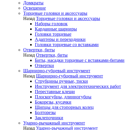
Домкраты
Освещение
Торцевые головки и аксессуары
Назад
Торцевые головки и аксессуары
Наборы головок
Карданные шарниры
Головки торцевые
Адаптеры и переходники
Головки торцевые со вставками
Отвертки, биты
Назад
Отвертки, биты
Биты, насадки торцевые с вставками-битами
Отвертки
Шарнирно-губцевый инструмент
Назад
Шарнирно-губцевый инструмент
Струбцины ручные, тиски
Инструмент для электротехнических работ
Переставные клещи
Плоскогубцы, длинногубцы
Бокорезы, кусачки
Щипцы для стопорных колец
Болторезы
Заклепочники
Ударно-рычажный инструмент
Назад
Ударно-рычажный инструмент