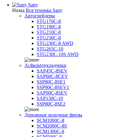
Sany
Назад
Вся техника Sany
Автогрейдеры
STG170C-8
STG190C-8
STG210C-8
STG230C-8
STG230C-8 AWD
STG265C-10
STG230C-10S AWD
Асфальтоукладчики
SAP45С-8SEV
SAP60C-8CEV
SSP80C-8SE1
SSP90C-8SEV1
SAP90C-8SEV
SAP130C-10
SSP80C-8SE2
Дорожные холодные фрезы
SCM1000C-8
SCM2000C-8S
SCM1300C-8
SCM500C-8