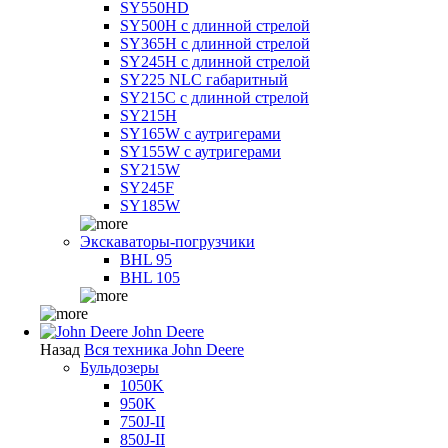
SY550HD
SY500H с длинной стрелой
SY365H с длинной стрелой
SY245H с длинной стрелой
SY225 NLC габаритный
SY215C с длинной стрелой
SY215H
SY165W с аутригерами
SY155W с аутригерами
SY215W
SY245F
SY185W
Экскаваторы-погрузчики
BHL 95
BHL 105
John Deere
Назад
Вся техника John Deere
Бульдозеры
1050K
950K
750J-II
850J-II