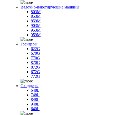
Валочно-пакетирующие машины
803M
853M
859M
903M
953M
959M
Грейдеры
622G
670G
770G
870G
872G
672G
772G
Скиддеры
648L
748L
848L
948L
640L