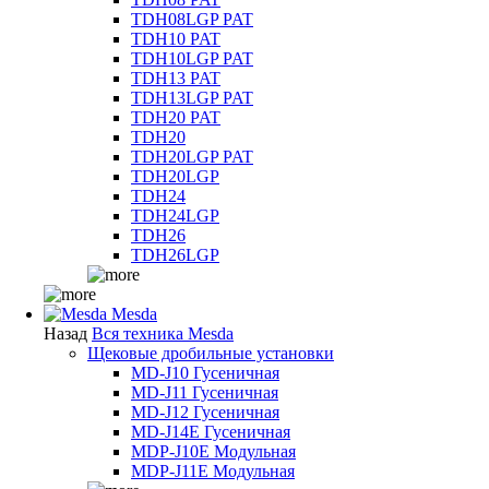
TDH08LGP PAT
TDH10 PAT
TDH10LGP PAT
TDH13 PAT
TDH13LGP PAT
TDH20 PAT
TDH20
TDH20LGP PAT
TDH20LGP
TDH24
TDH24LGP
TDH26
TDH26LGP
Mesda
Назад
Вся техника Mesda
Щековые дробильные установки
MD-J10 Гусеничная
MD-J11 Гусеничная
MD-J12 Гусеничная
MD-J14E Гусеничная
MDP-J10E Модульная
MDP-J11E Модульная