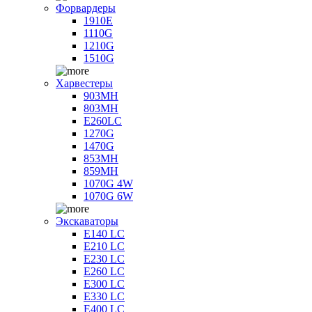
Форвардеры
1910E
1110G
1210G
1510G
Харвестеры
903MH
803MH
E260LC
1270G
1470G
853MH
859MH
1070G 4W
1070G 6W
Экскаваторы
E140 LC
E210 LC
E230 LC
E260 LC
E300 LC
E330 LC
E400 LC