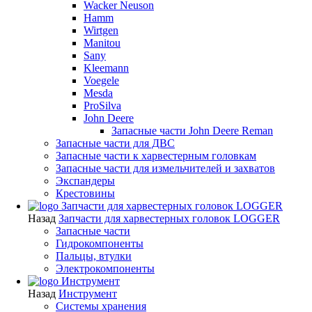
Wacker Neuson
Hamm
Wirtgen
Manitou
Sany
Kleemann
Voegele
Mesda
ProSilva
John Deere
Запасные части John Deere Reman
Запасные части для ДВС
Запасные части к харвестерным головкам
Запасные части для измельчителей и захватов
Экспандеры
Крестовины
Запчасти для харвестерных головок LOGGER
Назад
Запчасти для харвестерных головок LOGGER
Запасные части
Гидрокомпоненты
Пальцы, втулки
Электрокомпоненты
Инструмент
Назад
Инструмент
Системы хранения