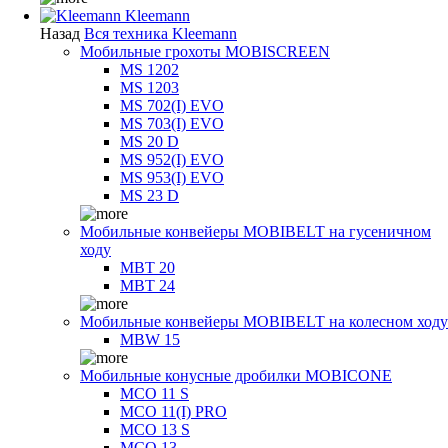
Kleemann
Назад
Вся техника Kleemann
Мобильные грохоты MOBISCREEN
MS 1202
MS 1203
MS 702(I) EVO
MS 703(I) EVO
MS 20 D
MS 952(I) EVO
MS 953(I) EVO
MS 23 D
Мобильные конвейеры MOBIBELT на гусеничном
ходу
MBT 20
MBT 24
Мобильные конвейеры MOBIBELT на колесном ходу
MBW 15
Мобильные конусные дробилки MOBICONE
MCO 11 S
MCO 11(I) PRO
MCO 13 S
MCO 13