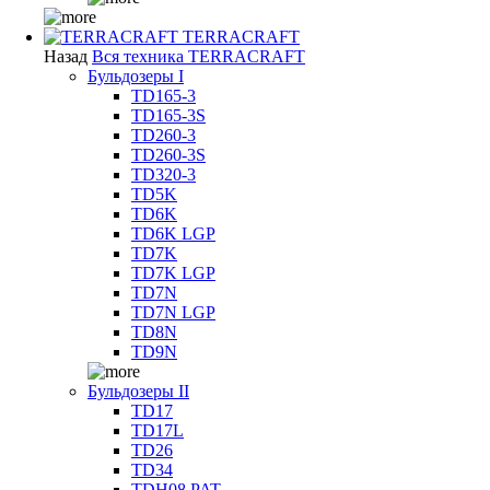
TERRACRAFT
Назад
Вся техника TERRACRAFT
Бульдозеры I
TD165-3
TD165-3S
TD260-3
TD260-3S
TD320-3
TD5K
TD6K
TD6K LGP
TD7K
TD7K LGP
TD7N
TD7N LGP
TD8N
TD9N
Бульдозеры II
TD17
TD17L
TD26
TD34
TDH08 PAT