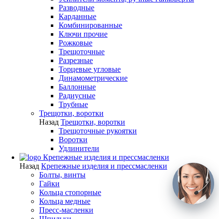
Разводные
Карданные
Комбинированные
Ключи прочие
Рожковые
Трещоточные
Разрезные
Торцевые угловые
Динамометрические
Баллонные
Радиусные
Трубные
Трещотки, воротки
Назад
Трещотки, воротки
Трещоточные рукоятки
Воротки
Удлинители
Крепежные изделия и прессмасленки
Назад
Крепежные изделия и прессмасленки
Болты, винты
Гайки
Кольца стопорные
Кольца медные
Пресс-масленки
Шпильки