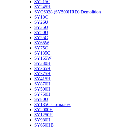
SY215C
SY245H
SYC6028 (SY500HRD) Demolition
SY18C
SY26U
SY35U
SY50U
SY55C
SY65W
SY75C
SY135C
SY155W
SY330H
SY365H
SY375H
SY415H
SY870H
SY500H
SY750H
SY80U
SY135C с отвалом
SY2000H
SY1250H
SY980H
SY650HB