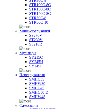
STR30C-8
STR100C-8С
STR130C-8С
STR140C-8С
STR50C-8
STR80C-10
Мини-погрузчики
SS270V
ST230V
SS210R
Мульчеры
SY215C
SY245H
SY245F
Перегружатели
SMHC35
SMHW30
SMHC45
SMHC50-D
SMHW48
Самосвалы