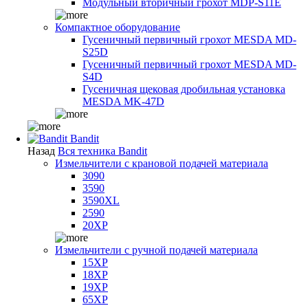
Модульный вторичный грохот MDP-S11E
Компактное оборудование
Гусеничный первичный грохот MESDA MD-
S25D
Гусеничный первичный грохот MESDA MD-
S4D
Гусеничная щековая дробильная установка
MESDA MK-47D
Bandit
Назад
Вся техника Bandit
Измельчители с крановой подачей материала
3090
3590
3590XL
2590
20XP
Измельчители с ручной подачей материала
15XP
18XP
19XP
65XP