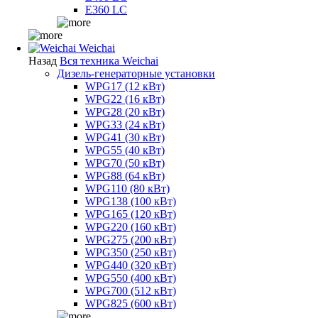
E360 LC
Weichai
Назад
Вся техника Weichai
Дизель-генераторные установки
WPG17 (12 кВт)
WPG22 (16 кВт)
WPG28 (20 кВт)
WPG33 (24 кВт)
WPG41 (30 кВт)
WPG55 (40 кВт)
WPG70 (50 кВт)
WPG88 (64 кВт)
WPG110 (80 кВт)
WPG138 (100 кВт)
WPG165 (120 кВт)
WPG220 (160 кВт)
WPG275 (200 кВт)
WPG350 (250 кВт)
WPG440 (320 кВт)
WPG550 (400 кВт)
WPG700 (512 кВт)
WPG825 (600 кВт)