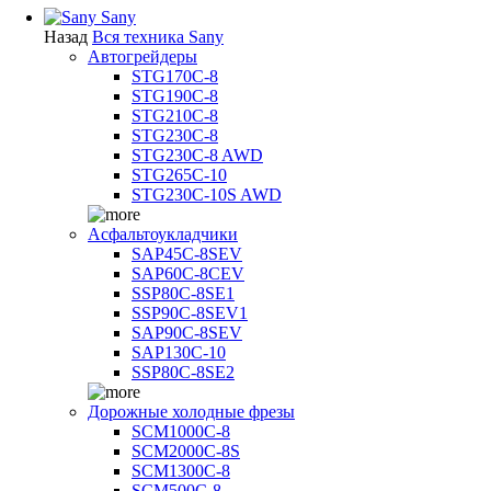
Sany
Назад
Вся техника Sany
Автогрейдеры
STG170C-8
STG190C-8
STG210C-8
STG230C-8
STG230C-8 AWD
STG265C-10
STG230C-10S AWD
Асфальтоукладчики
SAP45С-8SEV
SAP60C-8CEV
SSP80C-8SE1
SSP90C-8SEV1
SAP90C-8SEV
SAP130C-10
SSP80C-8SE2
Дорожные холодные фрезы
SCM1000C-8
SCM2000C-8S
SCM1300C-8
SCM500C-8