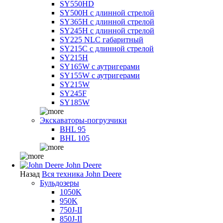
SY550HD
SY500H с длинной стрелой
SY365H с длинной стрелой
SY245H с длинной стрелой
SY225 NLC габаритный
SY215C с длинной стрелой
SY215H
SY165W с аутригерами
SY155W с аутригерами
SY215W
SY245F
SY185W
Экскаваторы-погрузчики
BHL 95
BHL 105
John Deere
Назад
Вся техника John Deere
Бульдозеры
1050K
950K
750J-II
850J-II