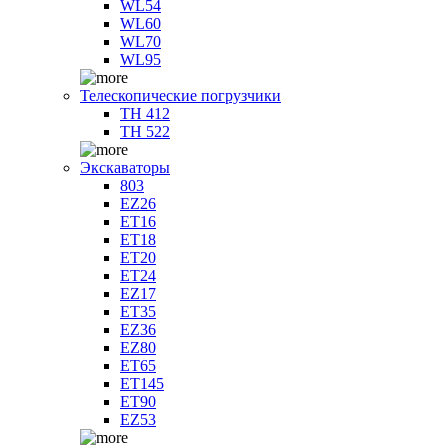
WL54
WL60
WL70
WL95
Телескопические погрузчики
TH 412
TH 522
Экскаваторы
803
EZ26
ET16
ET18
ET20
ET24
EZ17
ET35
EZ36
EZ80
ET65
ET145
ET90
EZ53