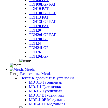
TDH08LGP PAT
TDH10 PAT
TDH10LGP PAT
TDH13 PAT
TDH13LGP PAT
TDH20 PAT
TDH20
TDH20LGP PAT
TDH20LGP
TDH24
TDH24LGP
TDH26
TDH26LGP
Mesda
Назад
Вся техника Mesda
Щековые дробильные установки
MD-J10 Гусеничная
MD-J11 Гусеничная
MD-J12 Гусеничная
MD-J14E Гусеничная
MDP-J10E Модульная
MDP-J11E Модульная