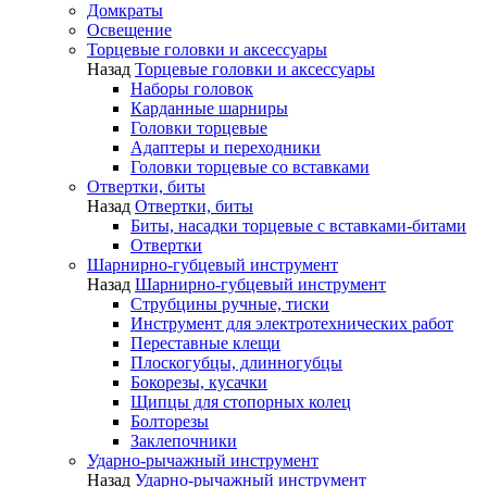
Домкраты
Освещение
Торцевые головки и аксессуары
Назад
Торцевые головки и аксессуары
Наборы головок
Карданные шарниры
Головки торцевые
Адаптеры и переходники
Головки торцевые со вставками
Отвертки, биты
Назад
Отвертки, биты
Биты, насадки торцевые с вставками-битами
Отвертки
Шарнирно-губцевый инструмент
Назад
Шарнирно-губцевый инструмент
Струбцины ручные, тиски
Инструмент для электротехнических работ
Переставные клещи
Плоскогубцы, длинногубцы
Бокорезы, кусачки
Щипцы для стопорных колец
Болторезы
Заклепочники
Ударно-рычажный инструмент
Назад
Ударно-рычажный инструмент