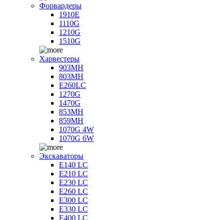
Форвардеры
1910E
1110G
1210G
1510G
Харвестеры
903MH
803MH
E260LC
1270G
1470G
853MH
859MH
1070G 4W
1070G 6W
Экскаваторы
E140 LC
E210 LC
E230 LC
E260 LC
E300 LC
E330 LC
E400 LC