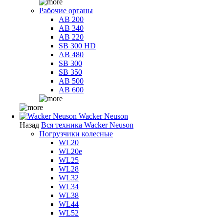
Рабочие органы
AB 200
AB 340
AB 220
SB 300 HD
AB 480
SB 300
SB 350
AB 500
AB 600
Wacker Neuson
Назад
Вся техника Wacker Neuson
Погрузчики колесные
WL20
WL20e
WL25
WL28
WL32
WL34
WL38
WL44
WL52