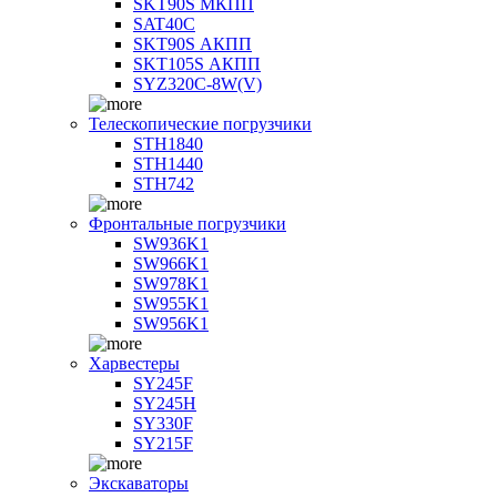
SKT90S МКПП
SAT40C
SKT90S АКПП
SKT105S АКПП
SYZ320C-8W(V)
Телескопические погрузчики
STH1840
STH1440
STH742
Фронтальные погрузчики
SW936K1
SW966K1
SW978K1
SW955K1
SW956K1
Харвестеры
SY245F
SY245H
SY330F
SY215F
Экскаваторы