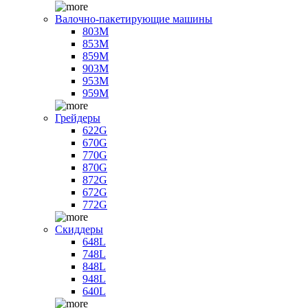
Валочно-пакетирующие машины
803M
853M
859M
903M
953M
959M
Грейдеры
622G
670G
770G
870G
872G
672G
772G
Скиддеры
648L
748L
848L
948L
640L