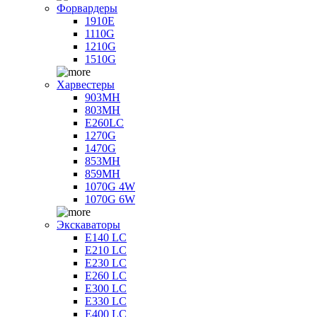
Форвардеры
1910E
1110G
1210G
1510G
Харвестеры
903MH
803MH
E260LC
1270G
1470G
853MH
859MH
1070G 4W
1070G 6W
Экскаваторы
E140 LC
E210 LC
E230 LC
E260 LC
E300 LC
E330 LC
E400 LC